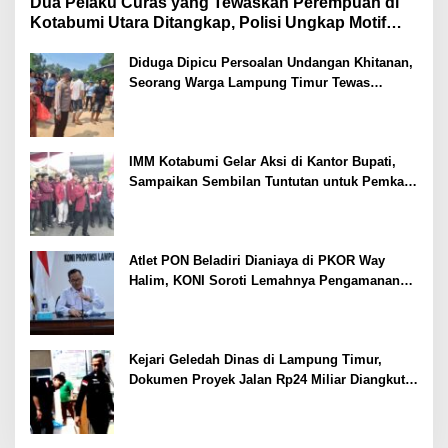
Dua Pelaku Curas yang Tewaskan Perempuan di
Kotabumi Utara Ditangkap, Polisi Ungkap Motif
Ekonomi
Diduga Dipicu Persoalan Undangan Khitanan,
Seorang Warga Lampung Timur Tewas
Tertembak
IMM Kotabumi Gelar Aksi di Kantor Bupati,
Sampaikan Sembilan Tuntutan untuk Pemkab
Lampung Utara
Atlet PON Beladiri Dianiaya di PKOR Way
Halim, KONI Soroti Lemahnya Pengamanan
Kawasan
Kejari Geledah Dinas di Lampung Timur,
Dokumen Proyek Jalan Rp24 Miliar Diangkut
Penyidik