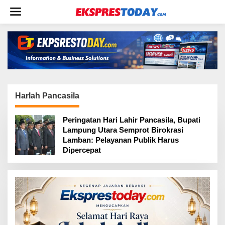
L
e
w
a
t
i
k
e
k
o
Harlah Pancasila
n
t
Peringatan Hari Lahir Pancasila, Bupati
e
Lampung Utara Semprot Birokrasi
n
Lamban: Pelayanan Publik Harus
Dipercepat