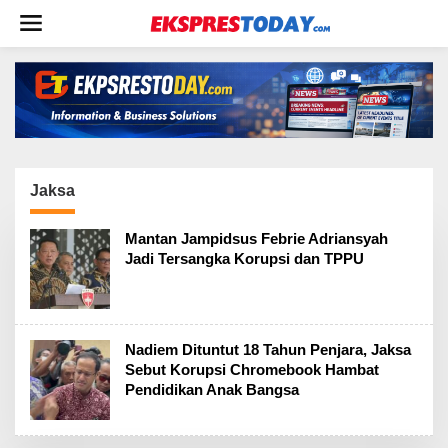
L
e
w
a
t
i
k
e
k
o
Jaksa
n
t
Mantan Jampidsus Febrie Adriansyah
e
Jadi Tersangka Korupsi dan TPPU
n
Nadiem Dituntut 18 Tahun Penjara, Jaksa
Sebut Korupsi Chromebook Hambat
Pendidikan Anak Bangsa