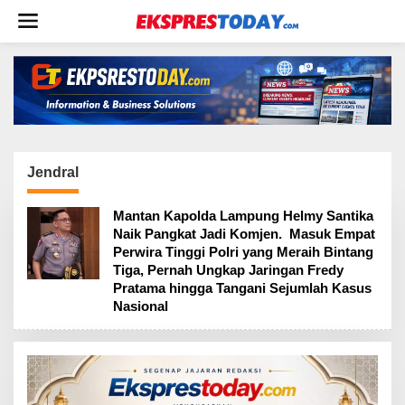
L
e
w
a
t
i
k
e
k
o
Jendral
n
t
Mantan Kapolda Lampung Helmy Santika
e
Naik Pangkat Jadi Komjen. Masuk Empat
n
Perwira Tinggi Polri yang Meraih Bintang
Tiga, Pernah Ungkap Jaringan Fredy
Pratama hingga Tangani Sejumlah Kasus
Nasional