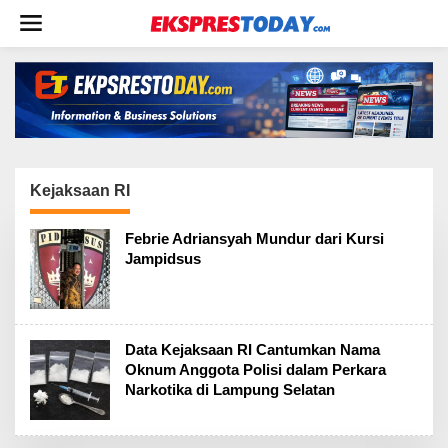
L
e
w
a
t
i
k
e
k
o
Kejaksaan RI
n
t
Febrie Adriansyah Mundur dari Kursi
e
Jampidsus
n
Data Kejaksaan RI Cantumkan Nama
Oknum Anggota Polisi dalam Perkara
Narkotika di Lampung Selatan