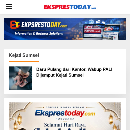
L
e
w
a
t
i
k
e
k
o
Kejati Sumsel
n
t
Baru Pulang dari Kantor, Wabup PALI
e
Dijemput Kejati Sumsel
n