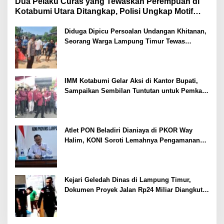
Dua Pelaku Curas yang Tewaskan Perempuan di
Kotabumi Utara Ditangkap, Polisi Ungkap Motif
Ekonomi
Diduga Dipicu Persoalan Undangan Khitanan,
Seorang Warga Lampung Timur Tewas
Tertembak
IMM Kotabumi Gelar Aksi di Kantor Bupati,
Sampaikan Sembilan Tuntutan untuk Pemkab
Lampung Utara
Atlet PON Beladiri Dianiaya di PKOR Way
Halim, KONI Soroti Lemahnya Pengamanan
Kawasan
Kejari Geledah Dinas di Lampung Timur,
Dokumen Proyek Jalan Rp24 Miliar Diangkut
Penyidik