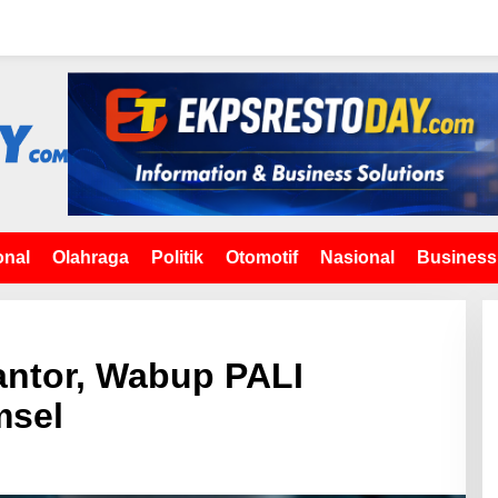
onal
Olahraga
Politik
Otomotif
Nasional
Business
antor, Wabup PALI
msel