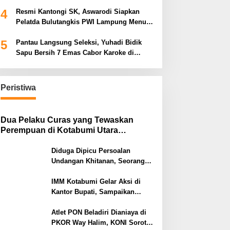
Tiga Venue Pelaksanaan Soeratin Cup
4
Piala Gubernur Lampung
Resmi Kantongi SK, Aswarodi Siapkan
Pelatda Bulutangkis PWI Lampung Menuju
Porwanas 2027
5
Pantau Langsung Seleksi, Yuhadi Bidik
Sapu Bersih 7 Emas Cabor Karoke di
Porwanas 2027
Peristiwa
Dua Pelaku Curas yang Tewaskan
Perempuan di Kotabumi Utara
Ditangkap, Polisi Ungkap Motif
Ekonomi
Diduga Dipicu Persoalan
Undangan Khitanan, Seorang
Warga Lampung Timur Tewas
Tertembak
IMM Kotabumi Gelar Aksi di
Kantor Bupati, Sampaikan
Sembilan Tuntutan untuk
Pemkab Lampung Utara
Atlet PON Beladiri Dianiaya di
PKOR Way Halim, KONI Soroti