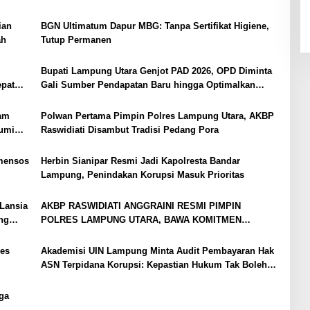
ian
BGN Ultimatum Dapur MBG: Tanpa Sertifikat Higiene,
ah
Tutup Permanen
Bupati Lampung Utara Genjot PAD 2026, OPD Diminta
epat
Gali Sumber Pendapatan Baru hingga Optimalkan
PBB-P2
yam
Polwan Pertama Pimpin Polres Lampung Utara, AKBP
bumi
Raswidiati Disambut Tradisi Pedang Pora
mensos
Herbin Sianipar Resmi Jadi Kapolresta Bandar
Lampung, Penindakan Korupsi Masuk Prioritas
Lansia
AKBP RASWIDIATI ANGGRAINI RESMI PIMPIN
ng
POLRES LAMPUNG UTARA, BAWA KOMITMEN
PERKUAT KAMTIBMAS DAN PELAYANAN PRESISI
es
Akademisi UIN Lampung Minta Audit Pembayaran Hak
ASN Terpidana Korupsi: Kepastian Hukum Tak Boleh
Berlarut
ga