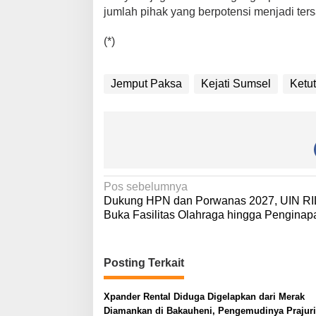
jumlah pihak yang berpotensi menjadi ter
(*)
Jemput Paksa
Kejati Sumsel
Ketu
N
Pos sebelumnya
Dukung HPN dan Porwanas 2027, UIN RI
a
Buka Fasilitas Olahraga hingga Penginap
v
i
Posting Terkait
g
a
Xpander Rental Diduga Digelapkan dari Merak
s
Diamankan di Bakauheni, Pengemudinya Prajuri