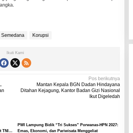
sangka.
t Semedana
Korupsi
Ikuti Kami
Pos berikutnya
L
Mantan Kepala BGN Dadan Hindayana
an
Ditahan Kejagung, Kantor Badan Gizi Nasional
Ikut Digeledah
PWI Lampung Bidik “Tri Sukses” Porwanas-HPN 2027:
t TNI
Emas, Ekonomi, dan Pariwisata Menggeliat