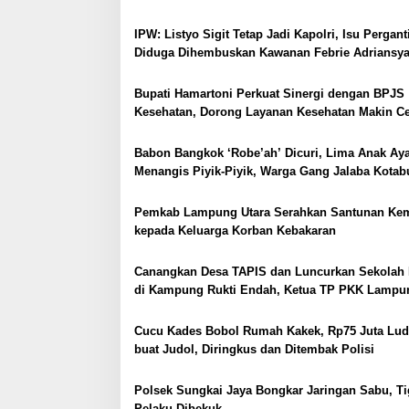
i
AL
p
IPW: Listyo Sigit Tetap Jadi Kapolri, Isu Pergant
Diduga Dihembuskan Kawanan Febrie Adriansy
o
s
Bupati Hamartoni Perkuat Sinergi dengan BPJS
Kesehatan, Dorong Layanan Kesehatan Makin C
dan Mudah
Babon Bangkok ‘Robe’ah’ Dicuri, Lima Anak A
Menangis Piyik-Piyik, Warga Gang Jalaba Kota
Heboh
Pemkab Lampung Utara Serahkan Santunan Ke
kepada Keluarga Korban Kebakaran
Canangkan Desa TAPIS dan Luncurkan Sekolah 
di Kampung Rukti Endah, Ketua TP PKK Lampu
Dorong Pembangunan SDM Dimulai dari Desa
Cucu Kades Bobol Rumah Kakek, Rp75 Juta Lud
buat Judol, Diringkus dan Ditembak Polisi
Polsek Sungkai Jaya Bongkar Jaringan Sabu, Ti
Pelaku Dibekuk