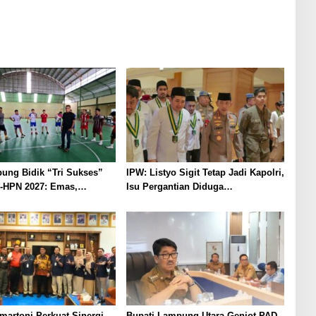
ung Bidik “Tri Sukses”
IPW: Listyo Sigit Tetap Jadi Kapolri,
-HPN 2027: Emas,
Isu Pergantian Diduga
dan Pariwisata
Dihembuskan Kawanan Febrie
at
Adriansyah
martoni Perkuat Sinergi
Bupati Lampung Utara Genjot PAD