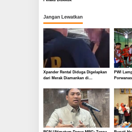
Jangan Lewatkan
Xpander Rental Diduga Digelapkan
PWI Lamp
dari Merak Diamankan di
Porwanas
Bakauheni, Pengemudinya Prajurit
Ekonomi, 
TNI AL
Menggeli
BGN Ultimatum Dapur MBG: Tanpa
Bupati Ha