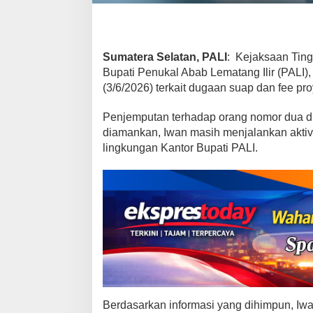
i
j
e
m
Sumatera Selatan, PALI
: Kejaksaan Ting
p
Bupati Penukal Abab Lematang Ilir (PALI),
u
(3/6/2026) terkait dugaan suap dan fee pro
t
K
Penjemputan terhadap orang nomor dua di
e
diamankan, Iwan masih menjalankan aktivi
j
lingkungan Kantor Bupati PALI.
a
t
i
S
u
m
s
e
l
Berdasarkan informasi yang dihimpun, Iwa