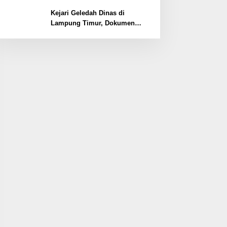
Lemahnya Pengamanan
Kawasan
Kejari Geledah Dinas di
Lampung Timur, Dokumen
Proyek Jalan Rp24 Miliar
Diangkut Penyidik