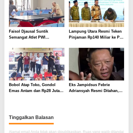
Tahun, Nyaris Diamuk Massa
Faisol Djausal Suntik
Lampung Utara Resmi Teken
Semangat Atlet PWI
Pinjaman Rp140 Miliar ke PT
Lampung, Optimistis Tenis
SMI untuk Perbaikan 17 Ruas
Meja Porwanas Bidik Prestasi
Jalan
Nasional
Bobol Atap Toko, Gondol
Eks Jampidsus Febrie
Emas Antam dan Rp28 Juta!
Adriansyah Resmi Ditahan,
Tim 905 Krisna Lamut
Digiring ke Mobil Tahanan
Bersama Reskrim Polsek
Usai Diperiksa Berjam-jam
Kotabumi Kota Bekuk
Komplotan Curat
Tinggalkan Balasan
Alamat email Anda tidak akan dipublikasikan.
Ruas yang wajib ditandai