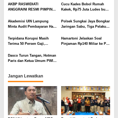
Prioritas
TP PKK Lampung Dorong
AKBP RASWIDIATI
Cucu Kades Bobol Rumah
Pembangunan SDM Dimulai
ANGGRAINI RESMI PIMPIN
Kakek, Rp75 Juta Ludes buat
dari Desa
POLRES LAMPUNG UTARA,
Judol, Diringkus dan
BAWA KOMITMEN PERKUAT
Ditembak Polisi
Akademisi UIN Lampung
Polsek Sungkai Jaya Bongkar
KAMTIBMAS DAN
Minta Audit Pembayaran Hak
Jaringan Sabu, Tiga Pelaku
PELAYANAN PRESISI
ASN Terpidana Korupsi:
Dibekuk
Kepastian Hukum Tak Boleh
Terpidana Korupsi Masih
Hamartoni Jelaskan Soal
Berlarut
Terima 50 Persen Gaji,
Pinjaman Rp140 Miliar ke PT
BKSDM Lampung Utara;
SMI: Tanpa Terobosan,
Tunggu Keputusan BKN
Perbaikan Jalan Butuh Waktu
Dasco Turun Tangan, Hotman
Bertahun-tahun
Paris dan Ketua Umum PWI
Duduk Semeja, Isyarat Damai
Polemik Wartawan?
Jangan Lewatkan