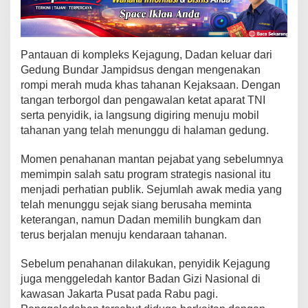
K
e
j
a
Pantauan di kompleks Kejagung, Dadan keluar dari
g
Gedung Bundar Jampidsus dengan mengenakan
u
n
rompi merah muda khas tahanan Kejaksaan. Dengan
g
tangan terborgol dan pengawalan ketat aparat TNI
,
serta penyidik, ia langsung digiring menuju mobil
K
tahanan yang telah menunggu di halaman gedung.
a
n
Momen penahanan mantan pejabat yang sebelumnya
t
memimpin salah satu program strategis nasional itu
o
menjadi perhatian publik. Sejumlah awak media yang
r
telah menunggu sejak siang berusaha meminta
B
keterangan, namun Dadan memilih bungkam dan
a
terus berjalan menuju kendaraan tahanan.
d
a
n
Sebelum penahanan dilakukan, penyidik Kejagung
G
juga menggeledah kantor Badan Gizi Nasional di
i
kawasan Jakarta Pusat pada Rabu pagi.
z