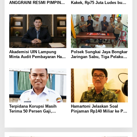
ANGGRAINI RESMI PIMPIN
Kakek, Rp75 Juta Ludes buat
POLRES LAMPUNG UTARA,
Judol, Diringkus dan
BAWA KOMITMEN PERKUAT
Ditembak Polisi
KAMTIBMAS DAN
PELAYANAN PRESISI
Akademisi UIN Lampung
Polsek Sungkai Jaya Bongkar
Minta Audit Pembayaran Hak
Jaringan Sabu, Tiga Pelaku
ASN Terpidana Korupsi:
Dibekuk
Kepastian Hukum Tak Boleh
Berlarut
Terpidana Korupsi Masih
Hamartoni Jelaskan Soal
Terima 50 Persen Gaji,
Pinjaman Rp140 Miliar ke PT
BKSDM Lampung Utara;
SMI: Tanpa Terobosan,
Tunggu Keputusan BKN
Perbaikan Jalan Butuh Waktu
Bertahun-tahun