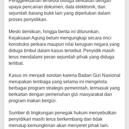
Penggeledahan tersebut diduga berkaitan dengan
i
upaya pencarian dokumen, data elektronik, dan
N
sejumlah barang bukti lain yang diperlukan dalam
a
proses penyidikan.
s
i
Meski demikian, hingga berita ini diturunkan,
o
Kejaksaan Agung belum mengungkap secara rinci
n
konstruksi perkara maupun nilai kerugian negara yang
a
l
diduga timbul dalam kasus tersebut. Penyidik masih
I
terus mendalami peran sejumlah pihak yang diduga
k
terlibat.
u
t
Kasus ini menjadi sorotan karena Badan Gizi Nasional
D
merupakan lembaga yang selama ini mengelola
i
berbagai program strategis pemerintah, termasuk yang
g
berkaitan dengan pemenuhan gizi masyarakat dan
e
program makan bergizi.
l
e
Sumber di lingkungan penegak hukum menyebutkan
d
penyidikan masih terus berkembang dan tidak
a
h
menutup kemungkinan akan menyeret pihak lain.