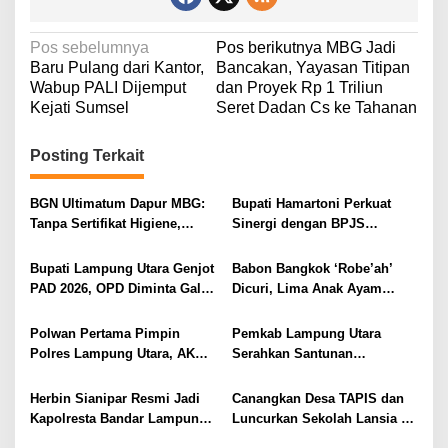
N
Pos sebelumnya
Pos berikutnya
MBG Jadi
Baru Pulang dari Kantor,
Bancakan, Yayasan Titipan
a
Wabup PALI Dijemput
dan Proyek Rp 1 Triliun
v
Kejati Sumsel
Seret Dadan Cs ke Tahanan
i
Posting Terkait
g
a
BGN Ultimatum Dapur MBG:
Bupati Hamartoni Perkuat
s
Tanpa Sertifikat Higiene,
Sinergi dengan BPJS
i
Tutup Permanen
Kesehatan, Dorong Layanan
Kesehatan Makin Cepat dan
p
Bupati Lampung Utara Genjot
Babon Bangkok ‘Robe’ah’
Mudah
PAD 2026, OPD Diminta Gali
Dicuri, Lima Anak Ayam
o
Sumber Pendapatan Baru
Menangis Piyik-Piyik, Warga
s
hingga Optimalkan PBB-P2
Gang Jalaba Kotabumi Heboh
Polwan Pertama Pimpin
Pemkab Lampung Utara
Polres Lampung Utara, AKBP
Serahkan Santunan
Raswidiati Disambut Tradisi
Kemensos kepada Keluarga
Pedang Pora
Korban Kebakaran
Herbin Sianipar Resmi Jadi
Canangkan Desa TAPIS dan
Kapolresta Bandar Lampung,
Luncurkan Sekolah Lansia di
Penindakan Korupsi Masuk
Kampung Rukti Endah, Ketua