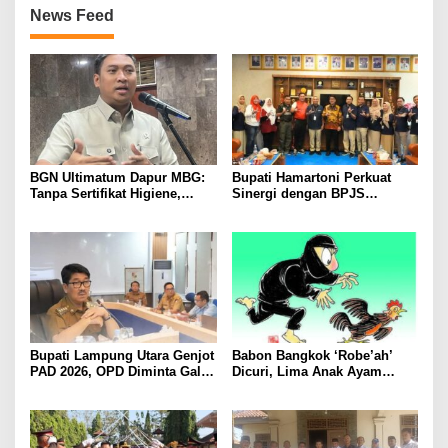
News Feed
BGN Ultimatum Dapur MBG:
Bupati Hamartoni Perkuat
Tanpa Sertifikat Higiene,
Sinergi dengan BPJS
Tutup Permanen
Kesehatan, Dorong Layanan
Kesehatan Makin Cepat dan
Mudah
Bupati Lampung Utara Genjot
Babon Bangkok ‘Robe’ah’
PAD 2026, OPD Diminta Gali
Dicuri, Lima Anak Ayam
Sumber Pendapatan Baru
Menangis Piyik-Piyik, Warga
hingga Optimalkan PBB-P2
Gang Jalaba Kotabumi Heboh