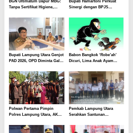
BGN Ultimatum Dapur MBG:
Bupati Hamartoni Perkuat
Tanpa Sertifikat Higiene,
Sinergi dengan BPJS
Tutup Permanen
Kesehatan, Dorong Layanan
Kesehatan Makin Cepat dan
Mudah
Bupati Lampung Utara Genjot
Babon Bangkok ‘Robe’ah’
PAD 2026, OPD Diminta Gali
Dicuri, Lima Anak Ayam
Sumber Pendapatan Baru
Menangis Piyik-Piyik, Warga
hingga Optimalkan PBB-P2
Gang Jalaba Kotabumi Heboh
Polwan Pertama Pimpin
Pemkab Lampung Utara
Polres Lampung Utara, AKBP
Serahkan Santunan
Raswidiati Disambut Tradisi
Kemensos kepada Keluarga
Pedang Pora
Korban Kebakaran