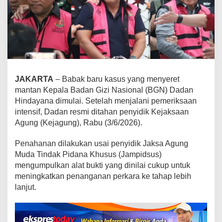
N
D
a
d
a
n
H
i
JAKARTA
– Babak baru kasus yang menyeret
n
mantan Kepala Badan Gizi Nasional (BGN) Dadan
d
Hindayana dimulai. Setelah menjalani pemeriksaan
a
intensif, Dadan resmi ditahan penyidik Kejaksaan
y
Agung (Kejagung), Rabu (3/6/2026).
a
n
Penahanan dilakukan usai penyidik Jaksa Agung
a
D
Muda Tindak Pidana Khusus (Jampidsus)
i
mengumpulkan alat bukti yang dinilai cukup untuk
t
meningkatkan penanganan perkara ke tahap lebih
a
lanjut.
h
a
n