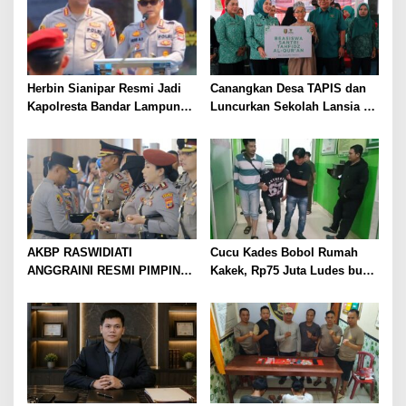
Herbin Sianipar Resmi Jadi
Canangkan Desa TAPIS dan
Kapolresta Bandar Lampung,
Luncurkan Sekolah Lansia di
Penindakan Korupsi Masuk
Kampung Rukti Endah, Ketua
Prioritas
TP PKK Lampung Dorong
Pembangunan SDM Dimulai
dari Desa
AKBP RASWIDIATI
Cucu Kades Bobol Rumah
ANGGRAINI RESMI PIMPIN
Kakek, Rp75 Juta Ludes buat
POLRES LAMPUNG UTARA,
Judol, Diringkus dan
BAWA KOMITMEN PERKUAT
Ditembak Polisi
KAMTIBMAS DAN
PELAYANAN PRESISI