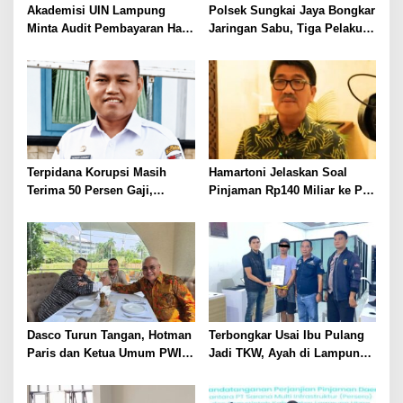
Akademisi UIN Lampung
Polsek Sungkai Jaya Bongkar
Minta Audit Pembayaran Hak
Jaringan Sabu, Tiga Pelaku
ASN Terpidana Korupsi:
Dibekuk
Kepastian Hukum Tak Boleh
Berlarut
Terpidana Korupsi Masih
Hamartoni Jelaskan Soal
Terima 50 Persen Gaji,
Pinjaman Rp140 Miliar ke PT
BKSDM Lampung Utara;
SMI: Tanpa Terobosan,
Tunggu Keputusan BKN
Perbaikan Jalan Butuh Waktu
Bertahun-tahun
Dasco Turun Tangan, Hotman
Terbongkar Usai Ibu Pulang
Paris dan Ketua Umum PWI
Jadi TKW, Ayah di Lampung
Duduk Semeja, Isyarat Damai
Utara Diduga Cabuli Anak
Polemik Wartawan?
Kandung Selama Empat