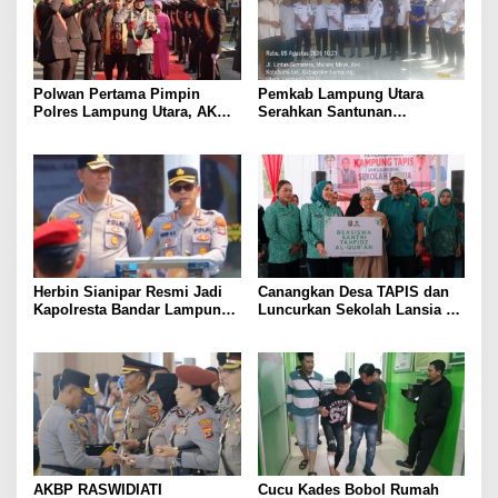
Polwan Pertama Pimpin
Pemkab Lampung Utara
Polres Lampung Utara, AKBP
Serahkan Santunan
Raswidiati Disambut Tradisi
Kemensos kepada Keluarga
Pedang Pora
Korban Kebakaran
Herbin Sianipar Resmi Jadi
Canangkan Desa TAPIS dan
Kapolresta Bandar Lampung,
Luncurkan Sekolah Lansia di
Penindakan Korupsi Masuk
Kampung Rukti Endah, Ketua
Prioritas
TP PKK Lampung Dorong
Pembangunan SDM Dimulai
dari Desa
AKBP RASWIDIATI
Cucu Kades Bobol Rumah