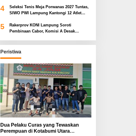
Bidik Prestasi Nasional
4
Seleksi Tenis Meja Porwanas 2027 Tuntas,
SIWO PWI Lampung Kantongi 12 Atlet
Terbaik Bidik Medali Emas
5
Rakerprov KONI Lampung Soroti
Pembinaan Cabor, Komisi A Desak
Evaluasi Penerima Bantuan
Peristiwa
Dua Pelaku Curas yang Tewaskan
Perempuan di Kotabumi Utara