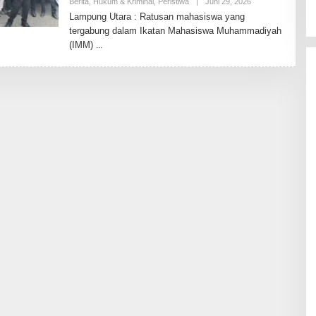
Berita
,
Hukum & Kriminal
,
Peristiwa
|
Juni 29, 2026
O
L
Lampung Utara : Ratusan mahasiswa yang
E
tergabung dalam Ikatan Mahasiswa Muhammadiyah
H
T
(IMM)
O
D
A
Y
2