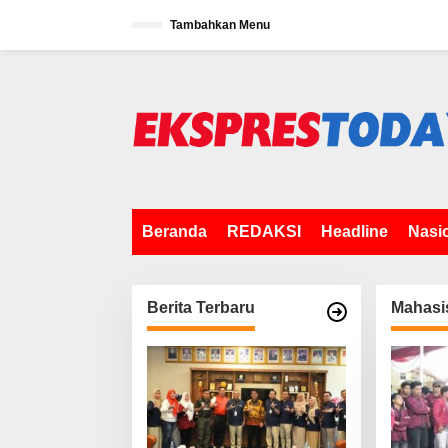
L
Tambahkan Menu
e
w
a
t
i
k
e
k
o
n
t
Beranda
REDAKSI
Headline
Nasi
e
n
Berita Terbaru
Mahasi