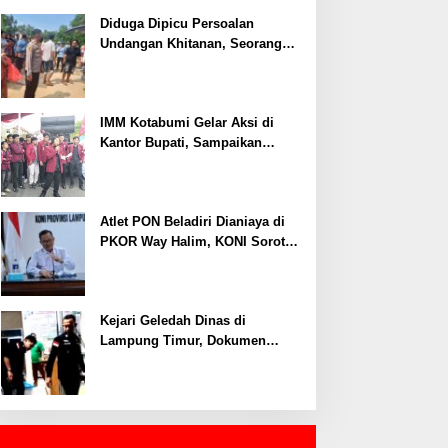
Ditangkap, Polisi Ungkap Motif
Ekonomi
Diduga Dipicu Persoalan
Undangan Khitanan, Seorang
Warga Lampung Timur Tewas
Tertembak
IMM Kotabumi Gelar Aksi di
Kantor Bupati, Sampaikan
Sembilan Tuntutan untuk
Pemkab Lampung Utara
Atlet PON Beladiri Dianiaya di
PKOR Way Halim, KONI Soroti
Lemahnya Pengamanan
Kawasan
Kejari Geledah Dinas di
Lampung Timur, Dokumen
Proyek Jalan Rp24 Miliar
Diangkut Penyidik