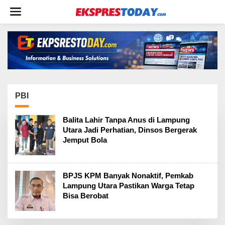
L
e
w
a
t
i
k
e
k
o
PBI
n
t
Balita Lahir Tanpa Anus di Lampung
e
Utara Jadi Perhatian, Dinsos Bergerak
n
Jemput Bola
BPJS KPM Banyak Nonaktif, Pemkab
Lampung Utara Pastikan Warga Tetap
Bisa Berobat