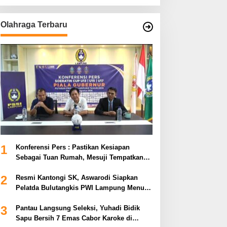
Olahraga Terbaru
1
Konferensi Pers : Pastikan Kesiapan
Sebagai Tuan Rumah, Mesuji Tempatkan
Tiga Venue Pelaksanaan Soeratin Cup
2
Piala Gubernur Lampung
Resmi Kantongi SK, Aswarodi Siapkan
Pelatda Bulutangkis PWI Lampung Menuju
Porwanas 2027
3
Pantau Langsung Seleksi, Yuhadi Bidik
Sapu Bersih 7 Emas Cabor Karoke di