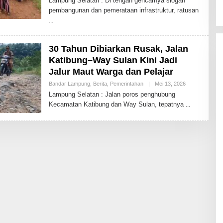
Lampung Selatan : Di tengah gencarnya slogan
E
pembangunan dan pemerataan infrastruktur, ratusan
H
T
O
D
A
Y
30 Tahun Dibiarkan Rusak, Jalan
2
Katibung–Way Sulan Kini Jadi
Jalur Maut Warga dan Pelajar
Bandar Lampung
,
Berita
,
Pemerintahan
|
Mei 13, 2026
O
L
Lampung Selatan : Jalan poros penghubung
E
Kecamatan Katibung dan Way Sulan, tepatnya
H
T
O
D
A
Y
2