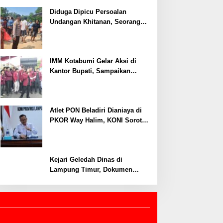
Ditangkap, Polisi Ungkap Motif
Ekonomi
Diduga Dipicu Persoalan
Undangan Khitanan, Seorang
Warga Lampung Timur Tewas
Tertembak
IMM Kotabumi Gelar Aksi di
Kantor Bupati, Sampaikan
Sembilan Tuntutan untuk
Pemkab Lampung Utara
Atlet PON Beladiri Dianiaya di
PKOR Way Halim, KONI Soroti
Lemahnya Pengamanan
Kawasan
Kejari Geledah Dinas di
Lampung Timur, Dokumen
Proyek Jalan Rp24 Miliar
Diangkut Penyidik