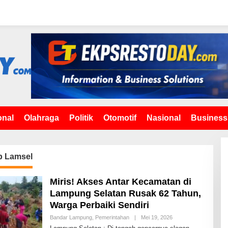
onal
Olahraga
Politik
Otomotif
Nasional
Business
 Lamsel
Miris! Akses Antar Kecamatan di
Lampung Selatan Rusak 62 Tahun,
Warga Perbaiki Sendiri
Bandar Lampung
,
Pemerintahan
|
Mei 19, 2026
O
L