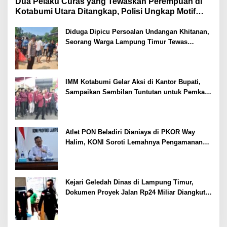
Dua Pelaku Curas yang Tewaskan Perempuan di
Kotabumi Utara Ditangkap, Polisi Ungkap Motif
Ekonomi
Diduga Dipicu Persoalan Undangan Khitanan,
Seorang Warga Lampung Timur Tewas
Tertembak
IMM Kotabumi Gelar Aksi di Kantor Bupati,
Sampaikan Sembilan Tuntutan untuk Pemkab
Lampung Utara
Atlet PON Beladiri Dianiaya di PKOR Way
Halim, KONI Soroti Lemahnya Pengamanan
Kawasan
Kejari Geledah Dinas di Lampung Timur,
Dokumen Proyek Jalan Rp24 Miliar Diangkut
Penyidik