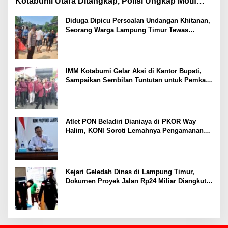
Kotabumi Utara Ditangkap, Polisi Ungkap Motif
Ekonomi
Diduga Dipicu Persoalan Undangan Khitanan,
Seorang Warga Lampung Timur Tewas
Tertembak
IMM Kotabumi Gelar Aksi di Kantor Bupati,
Sampaikan Sembilan Tuntutan untuk Pemkab
Lampung Utara
Atlet PON Beladiri Dianiaya di PKOR Way
Halim, KONI Soroti Lemahnya Pengamanan
Kawasan
Kejari Geledah Dinas di Lampung Timur,
Dokumen Proyek Jalan Rp24 Miliar Diangkut
Penyidik