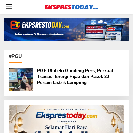
L
e
w
a
t
i
k
e
k
o
n
#PGU
t
e
PGE Ulubelu Gandeng Pers, Perkuat
n
Transisi Energi Hijau dan Pasok 20
Persen Listrik Lampung