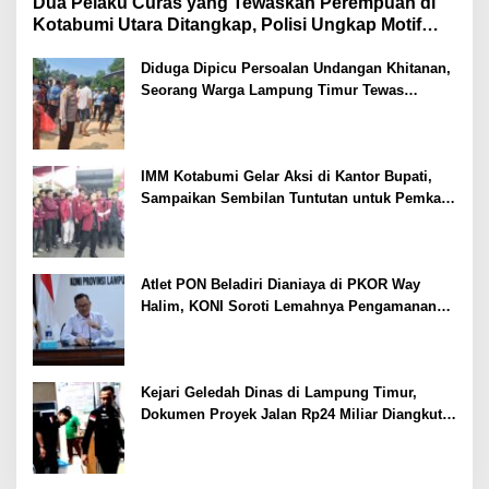
Dua Pelaku Curas yang Tewaskan Perempuan di
Kotabumi Utara Ditangkap, Polisi Ungkap Motif
Ekonomi
Diduga Dipicu Persoalan Undangan Khitanan,
Seorang Warga Lampung Timur Tewas
Tertembak
IMM Kotabumi Gelar Aksi di Kantor Bupati,
Sampaikan Sembilan Tuntutan untuk Pemkab
Lampung Utara
Atlet PON Beladiri Dianiaya di PKOR Way
Halim, KONI Soroti Lemahnya Pengamanan
Kawasan
Kejari Geledah Dinas di Lampung Timur,
Dokumen Proyek Jalan Rp24 Miliar Diangkut
Penyidik