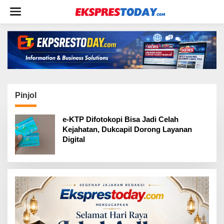
L
e
w
a
t
i
k
e
k
o
Pinjol
n
t
e-KTP Difotokopi Bisa Jadi Celah
e
Kejahatan, Dukcapil Dorong Layanan
n
Digital