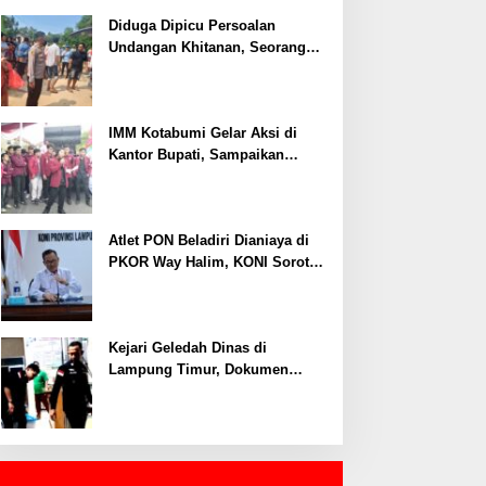
Ditangkap, Polisi Ungkap Motif
Ekonomi
Diduga Dipicu Persoalan
Undangan Khitanan, Seorang
Warga Lampung Timur Tewas
Tertembak
IMM Kotabumi Gelar Aksi di
Kantor Bupati, Sampaikan
Sembilan Tuntutan untuk
Pemkab Lampung Utara
Atlet PON Beladiri Dianiaya di
PKOR Way Halim, KONI Soroti
Lemahnya Pengamanan
Kawasan
Kejari Geledah Dinas di
Lampung Timur, Dokumen
Proyek Jalan Rp24 Miliar
Diangkut Penyidik