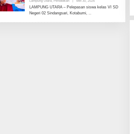
Lampung Utara
,
Pendidikan
|
Mei 30, 2026
O
L
LAMPUNG UTARA – Pelepasan siswa kelas VI SD
E
Negeri 02 Sindangsari, Kotabumi,
H
T
O
D
A
Y
2