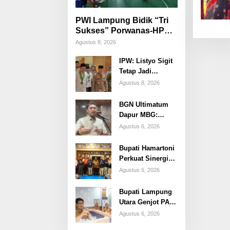
PWI Lampung Bidik “Tri
Sukses” Porwanas-HPN
2027: Emas, Ekonomi,
Agustus 8, 2026
dan Pariwisata Menggeliat
IPW: Listyo Sigit
Tetap Jadi
Kapolri, Isu
Agustus 8, 2026
Pergantian
Diduga
BGN Ultimatum
Dihembuskan
Dapur MBG:
Kawanan Febrie
Tanpa Sertifikat
Agustus 6, 2026
Adriansyah
Higiene, Tutup
Permanen
Bupati Hamartoni
Perkuat Sinergi
dengan BPJS
Agustus 6, 2026
Kesehatan,
Dorong Layanan
Bupati Lampung
Kesehatan Makin
Utara Genjot PAD
Cepat dan Mudah
2026, OPD
Agustus 6, 2026
Diminta Gali