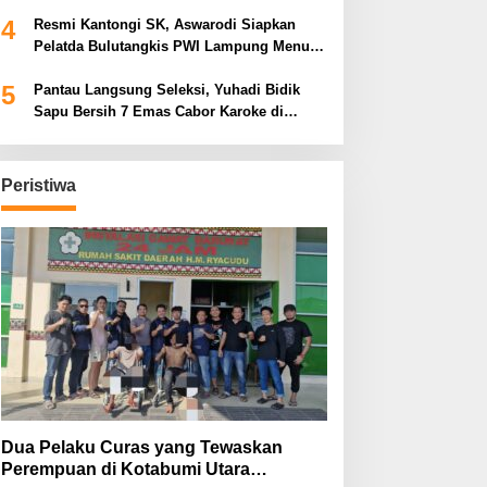
Tiga Venue Pelaksanaan Soeratin Cup
4
Piala Gubernur Lampung
Resmi Kantongi SK, Aswarodi Siapkan
Pelatda Bulutangkis PWI Lampung Menuju
Porwanas 2027
5
Pantau Langsung Seleksi, Yuhadi Bidik
Sapu Bersih 7 Emas Cabor Karoke di
Porwanas 2027
Peristiwa
Dua Pelaku Curas yang Tewaskan
Perempuan di Kotabumi Utara