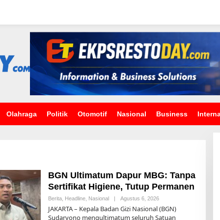
Olahraga
Politik
Otomotif
Nasional
Business
Intern
BGN Ultimatum Dapur MBG: Tanpa
Sertifikat Higiene, Tutup Permanen
Berita
,
Headline
,
Nasional
|
Agustus 6, 2026
O
L
JAKARTA – Kepala Badan Gizi Nasional (BGN)
E
Sudaryono mengultimatum seluruh Satuan
H