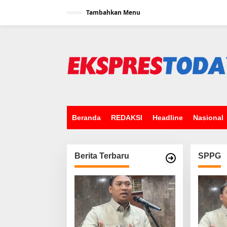
L
Tambahkan Menu
e
w
a
t
i
k
e
k
o
n
t
e
Beranda
REDAKSI
Headline
Nasional
n
Berita Terbaru
SPPG