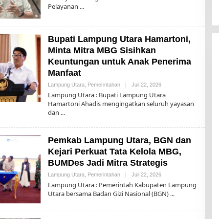
Pelayanan
T
O
D
A
Y
Bupati Lampung Utara Hamartoni,
2
Minta Mitra MBG Sisihkan
Keuntungan untuk Anak Penerima
Manfaat
Lampung Utara
,
Pemerintahan
|
Juli 22, 2026
O
L
Lampung Utara : Bupati Lampung Utara
E
Hamartoni Ahadis mengingatkan seluruh yayasan
H
dan
T
O
D
A
Pemkab Lampung Utara, BGN dan
Y
2
Kejari Perkuat Tata Kelola MBG,
BUMDes Jadi Mitra Strategis
Lampung Utara
,
Pemerintahan
|
Juli 22, 2026
O
L
Lampung Utara : Pemerintah Kabupaten Lampung
E
Utara bersama Badan Gizi Nasional (BGN)
H
T
O
D