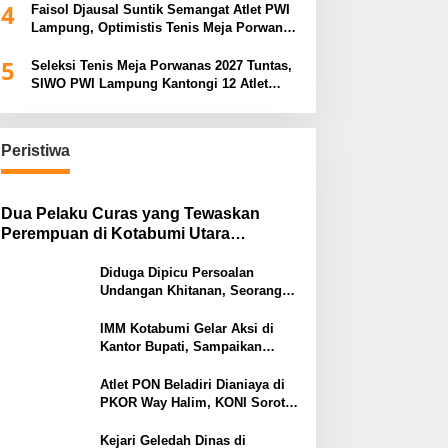
4
Faisol Djausal Suntik Semangat Atlet PWI
Lampung, Optimistis Tenis Meja Porwanas
Bidik Prestasi Nasional
5
Seleksi Tenis Meja Porwanas 2027 Tuntas,
SIWO PWI Lampung Kantongi 12 Atlet
Terbaik Bidik Medali Emas
Peristiwa
Dua Pelaku Curas yang Tewaskan
Perempuan di Kotabumi Utara
Ditangkap, Polisi Ungkap Motif
Ekonomi
Diduga Dipicu Persoalan
Undangan Khitanan, Seorang
Warga Lampung Timur Tewas
Tertembak
IMM Kotabumi Gelar Aksi di
Kantor Bupati, Sampaikan
Sembilan Tuntutan untuk
Pemkab Lampung Utara
Atlet PON Beladiri Dianiaya di
PKOR Way Halim, KONI Soroti
Lemahnya Pengamanan
Kawasan
Kejari Geledah Dinas di