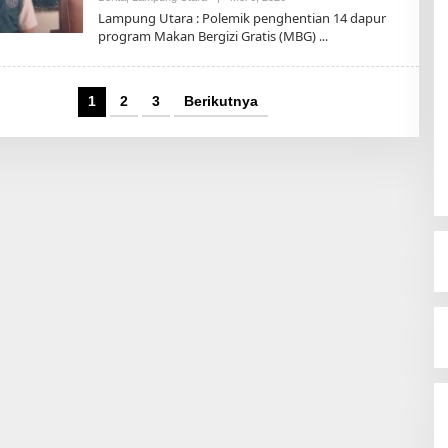
L
Lampung Utara : Polemik penghentian 14 dapur
E
program Makan Bergizi Gratis (MBG)
H
T
O
D
A
1
2
3
Berikutnya
Y
2