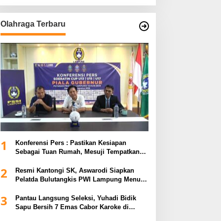
Olahraga Terbaru
1
Konferensi Pers : Pastikan Kesiapan
Sebagai Tuan Rumah, Mesuji Tempatkan
Tiga Venue Pelaksanaan Soeratin Cup
2
Piala Gubernur Lampung
Resmi Kantongi SK, Aswarodi Siapkan
Pelatda Bulutangkis PWI Lampung Menuju
Porwanas 2027
3
Pantau Langsung Seleksi, Yuhadi Bidik
Sapu Bersih 7 Emas Cabor Karoke di
Porwanas 2027