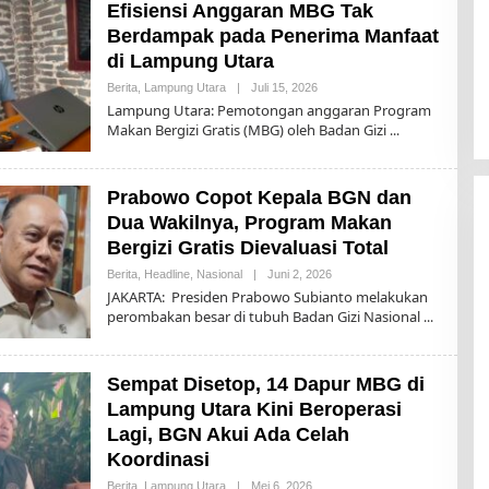
Efisiensi Anggaran MBG Tak
A
Y
Berdampak pada Penerima Manfaat
2
di Lampung Utara
Berita
,
Lampung Utara
|
Juli 15, 2026
O
L
Lampung Utara: Pemotongan anggaran Program
E
Makan Bergizi Gratis (MBG) oleh Badan Gizi
H
T
O
D
Prabowo Copot Kepala BGN dan
A
Y
Dua Wakilnya, Program Makan
2
Bergizi Gratis Dievaluasi Total
Berita
,
Headline
,
Nasional
|
Juni 2, 2026
O
L
JAKARTA: Presiden Prabowo Subianto melakukan
E
perombakan besar di tubuh Badan Gizi Nasional
H
T
O
D
Sempat Disetop, 14 Dapur MBG di
A
Y
Lampung Utara Kini Beroperasi
2
Lagi, BGN Akui Ada Celah
Koordinasi
Berita
,
Lampung Utara
|
Mei 6, 2026
O