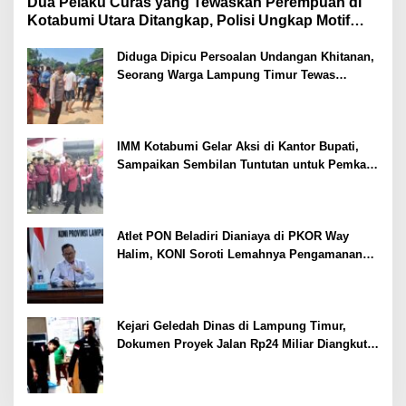
Dua Pelaku Curas yang Tewaskan Perempuan di
Kotabumi Utara Ditangkap, Polisi Ungkap Motif
Ekonomi
Diduga Dipicu Persoalan Undangan Khitanan,
Seorang Warga Lampung Timur Tewas
Tertembak
IMM Kotabumi Gelar Aksi di Kantor Bupati,
Sampaikan Sembilan Tuntutan untuk Pemkab
Lampung Utara
Atlet PON Beladiri Dianiaya di PKOR Way
Halim, KONI Soroti Lemahnya Pengamanan
Kawasan
Kejari Geledah Dinas di Lampung Timur,
Dokumen Proyek Jalan Rp24 Miliar Diangkut
Penyidik