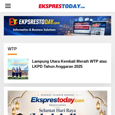
L
e
w
a
t
i
k
e
k
o
WTP
n
t
Lampung Utara Kembali Meraih WTP atas
e
LKPD Tahun Anggaran 2025
n