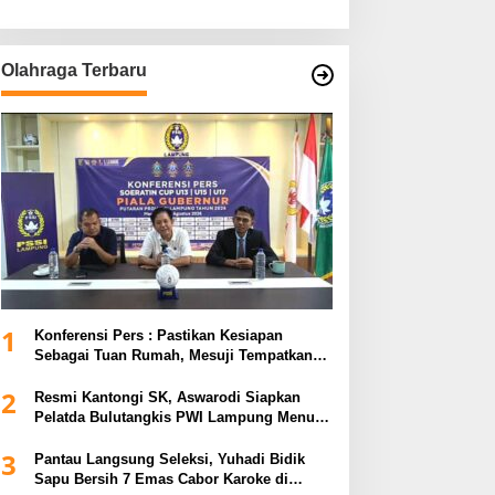
Olahraga Terbaru
1
Konferensi Pers : Pastikan Kesiapan
Sebagai Tuan Rumah, Mesuji Tempatkan
Tiga Venue Pelaksanaan Soeratin Cup
2
Piala Gubernur Lampung
Resmi Kantongi SK, Aswarodi Siapkan
Pelatda Bulutangkis PWI Lampung Menuju
Porwanas 2027
3
Pantau Langsung Seleksi, Yuhadi Bidik
Sapu Bersih 7 Emas Cabor Karoke di