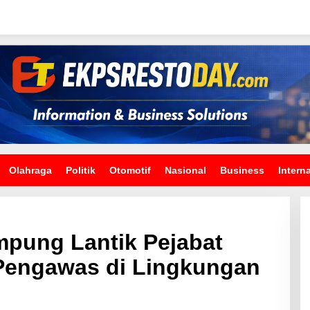
Olahraga
Politik
Otomotif
Nasional
Business
Intern
mpung Lantik Pejabat
 Pengawas di Lingkungan