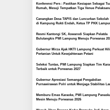
a
Konferensi Pers : Pastikan Kesiapan Sebagai Tu
s
Rumah, Mesuji Tempatkan Tiga Venue Pelaksan
Soeratin Cup Piala Gubernur Lampung
i
Canangkan Desa TAPIS dan Luncurkan Sekolah 
p
di Kampung Rukti Endah, Ketua TP PKK Lampu
Dorong Pembangunan SDM Dimulai dari Desa
o
Resmi Kantongi SK, Aswarodi Siapkan Pelatda
s
Bulutangkis PWI Lampung Menuju Porwanas 20
Gubernur Mirza Ajak HKTI Lampung Perkuat Hili
Pertanian Untuk Kesejahteraan Petani
Seleksi Tuntas, PWI Lampung Siapkan Tim Kar
Terbaik untuk Porwanas 2027
Gubernur Apresiasi Semangat Pengabdian
Purnawirawan Polri untuk Menjaga Stabilitas 
Memburu Emas Karaoke, PWI Lampung Panask
Mesin Menuju Porwanas 2026