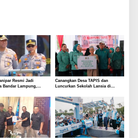
anipar Resmi Jadi
Canangkan Desa TAPIS dan
ta Bandar Lampung,
Luncurkan Sekolah Lansia di
an Korupsi Masuk
Kampung Rukti Endah, Ketua TP
PKK Lampung Dorong
Pembangunan SDM Dimulai dari
Desa