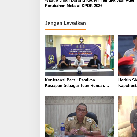
Wagub Jihan Dorong Kader Pramuka Jadi Agen
Perubahan Melalui KPDK 2026
Jangan Lewatkan
Konferensi Pers : Pastikan
Herbin Si
Kesiapan Sebagai Tuan Rumah,
Kapolres
Mesuji Tempatkan Tiga Venue
Penindak
Pelaksanaan Soeratin Cup Piala
Prioritas
Gubernur Lampung