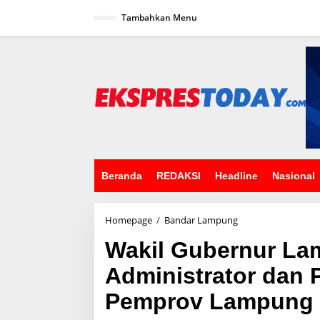
L
Tambahkan Menu
e
w
a
t
i
k
e
k
o
n
t
e
n
Beranda
REDAKSI
Headline
Nasional
Homepage
/
Bandar Lampung
W
a
Wakil Gubernur La
k
i
Administrator dan
l
G
Pemprov Lampung
u
b