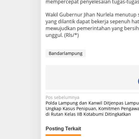
mempercepat penyelesaian tugas-tugas
Wakil Gubernur Jihan Nurlela menutup
yang dilantik dapat bekerja sepenuh ha
mewujudkan pemerintahan yang bersih, e
unggul. (Rls/*)
Bandarlampung
N
Pos sebelumnya
Polda Lampung dan Kanwil Ditjenpas Lamp
a
Ungkap Kasus Penipuan, Komitmen Pengaw
di Rutan Kelas IIB Kotabumi Ditingkatkan
v
i
Posting Terkait
g