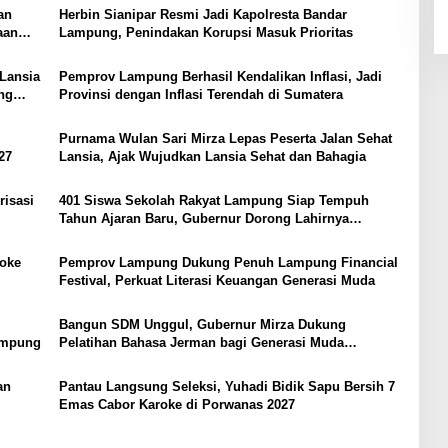
an
Herbin Sianipar Resmi Jadi Kapolresta Bandar
aan
Lampung, Penindakan Korupsi Masuk Prioritas
Lansia
Pemprov Lampung Berhasil Kendalikan Inflasi, Jadi
ng
Provinsi dengan Inflasi Terendah di Sumatera
Purnama Wulan Sari Mirza Lepas Peserta Jalan Sehat
27
Lansia, Ajak Wujudkan Lansia Sehat dan Bahagia
risasi
401 Siswa Sekolah Rakyat Lampung Siap Tempuh
Tahun Ajaran Baru, Gubernur Dorong Lahirnya
Generasi Emas
aoke
Pemprov Lampung Dukung Penuh Lampung Financial
Festival, Perkuat Literasi Keuangan Generasi Muda
Bangun SDM Unggul, Gubernur Mirza Dukung
Lampung
Pelatihan Bahasa Jerman bagi Generasi Muda
Lampung
an
Pantau Langsung Seleksi, Yuhadi Bidik Sapu Bersih 7
Emas Cabor Karoke di Porwanas 2027