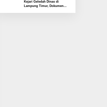
Kawasan
Kejari Geledah Dinas di
Lampung Timur, Dokumen
Proyek Jalan Rp24 Miliar
Diangkut Penyidik