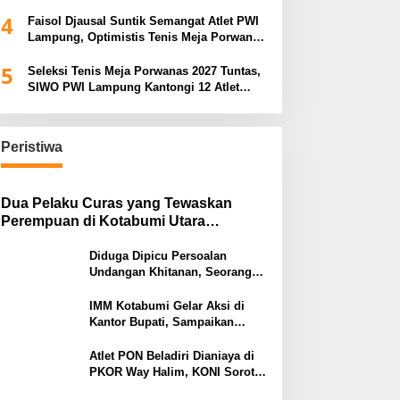
Porwanas 2027
4
Faisol Djausal Suntik Semangat Atlet PWI
Lampung, Optimistis Tenis Meja Porwanas
Bidik Prestasi Nasional
5
Seleksi Tenis Meja Porwanas 2027 Tuntas,
SIWO PWI Lampung Kantongi 12 Atlet
Terbaik Bidik Medali Emas
Peristiwa
Dua Pelaku Curas yang Tewaskan
Perempuan di Kotabumi Utara
Ditangkap, Polisi Ungkap Motif
Ekonomi
Diduga Dipicu Persoalan
Undangan Khitanan, Seorang
Warga Lampung Timur Tewas
Tertembak
IMM Kotabumi Gelar Aksi di
Kantor Bupati, Sampaikan
Sembilan Tuntutan untuk
Pemkab Lampung Utara
Atlet PON Beladiri Dianiaya di
PKOR Way Halim, KONI Soroti
Lemahnya Pengamanan