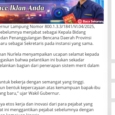
ernur Lampung Nomor 800.1.3.3/1841/VI.04/2025,
ang sebelumnya menjabat sebagai Kepala Bidang
adan Penanggulangan Bencana Daerah Provinsi
ru sebagai Sekretaris pada instansi yang sama.
ihan Nurlela menyampaikan ucapan selamat kepada
negaskan bahwa pelantikan ini bukan sekadar
melainkan bagian dari penerapan sistem merit dalam
untuk bekerja dengan semangat yang tinggi.
namun bentuk kepercayaan atas kemampuan bapak-ibu
ng baru,” ujar Wakil Gubernur.
 etos kerja dan inovasi dari para pejabat yang
saat ini menggantikan pejabat sebelumnya dengan