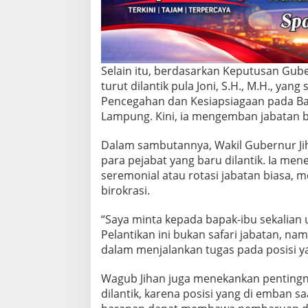
i
L
i
n
g
k
Selain itu, berdasarkan Keputusan Gub
u
turut dilantik pula Joni, S.H., M.H., y
n
Pencegahan dan Kesiapsiagaan pada B
g
Lampung. Kini, ia mengemban jabatan ba
a
n
P
Dalam sambutannya, Wakil Gubernur J
e
para pejabat yang baru dilantik. Ia me
m
seremonial atau rotasi jabatan biasa, 
p
birokrasi.
r
o
v
“Saya minta kepada bapak-ibu sekalian 
L
Pelantikan ini bukan safari jabatan, 
a
dalam menjalankan tugas pada posisi ya
m
p
Wagub Jihan juga menekankan pentingnya
u
n
dilantik, karena posisi yang di emban 
g