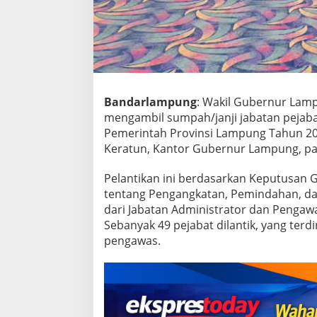
A
d
m
i
n
i
s
t
Bandarlampung
: Wakil Gubernur Lamp
r
mengambil sumpah/janji jabatan pejaba
a
Pemerintah Provinsi Lampung Tahun 2025
t
o
Keratun, Kantor Gubernur Lampung, pad
r
d
Pelantikan ini berdasarkan Keputusan
a
tentang Pengangkatan, Pemindahan, da
n
dari Jabatan Administrator dan Pengaw
P
e
Sebanyak 49 pejabat dilantik, yang terdi
n
pengawas.
g
a
w
a
s
d