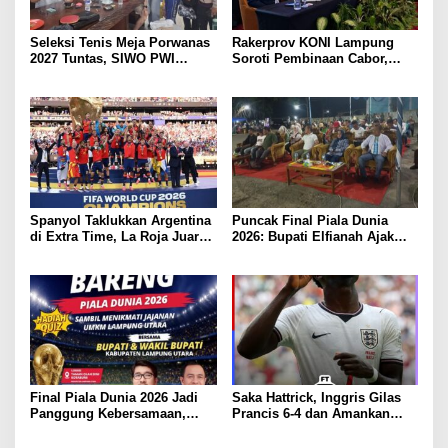
Seleksi Tenis Meja Porwanas
Rakerprov KONI Lampung
2027 Tuntas, SIWO PWI
Soroti Pembinaan Cabor,
Lampung Kantongi 12 Atlet
Komisi A Desak Evaluasi
Terbaik Bidik Medali Emas
Penerima Bantuan
Spanyol Taklukkan Argentina
Puncak Final Piala Dunia
di Extra Time, La Roja Juara
2026: Bupati Elfianah Ajak
Piala Dunia 2026
Jaga Harmonisasi Mesuji
Final Piala Dunia 2026 Jadi
Saka Hattrick, Inggris Gilas
Panggung Kebersamaan,
Prancis 6-4 dan Amankan
Tiga Institusi di Lampung
Perunggu Piala Dunia 2026
Utara Gelar Nobar Serentak