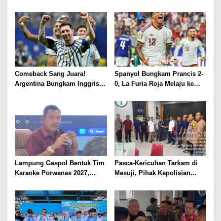
Pesta Rakyat dan Nobar Final
Lampung, Bidik Prestasi
Piala Dunia 2026, Panggung
pada Lomba HUT
Hiburan Menyatukan
Bhayangkara ke-80
Masyarakat
Comeback Sang Juara!
Spanyol Bungkam Prancis 2-
Argentina Bungkam Inggris 2-
0, La Furia Roja Melaju ke
1, Tantang Spanyol di Final
Final Piala Dunia 2026
Piala Dunia 2026
Lampung Gaspol Bentuk Tim
​Pasca-Kericuhan Tarkam di
Karaoke Porwanas 2027,
Mesuji, Pihak Kepolisian
Seleksi Tuntas Akhir Juli
Bersama KONI dan PSSI
Sepakat Terapkan Aturan
Disiplin Ketat