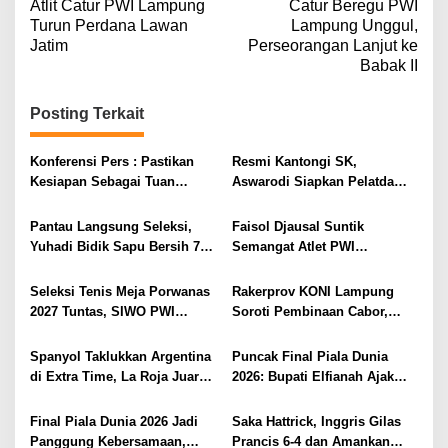
Atlit Catur PWI Lampung
Catur Beregu PWI
a
Turun Perdana Lawan
Lampung Unggul,
v
Jatim
Perseorangan Lanjut ke
Babak II
i
g
Posting Terkait
a
s
Konferensi Pers : Pastikan
Resmi Kantongi SK,
i
Kesiapan Sebagai Tuan
Aswarodi Siapkan Pelatda
Rumah, Mesuji Tempatkan
Bulutangkis PWI Lampung
p
Tiga Venue Pelaksanaan
Menuju Porwanas 2027
Pantau Langsung Seleksi,
Faisol Djausal Suntik
o
Soeratin Cup Piala Gubernur
Yuhadi Bidik Sapu Bersih 7
Semangat Atlet PWI
Lampung
s
Emas Cabor Karoke di
Lampung, Optimistis Tenis
Porwanas 2027
Meja Porwanas Bidik Prestasi
Seleksi Tenis Meja Porwanas
Rakerprov KONI Lampung
Nasional
2027 Tuntas, SIWO PWI
Soroti Pembinaan Cabor,
Lampung Kantongi 12 Atlet
Komisi A Desak Evaluasi
Terbaik Bidik Medali Emas
Penerima Bantuan
Spanyol Taklukkan Argentina
Puncak Final Piala Dunia
di Extra Time, La Roja Juara
2026: Bupati Elfianah Ajak
Piala Dunia 2026
Jaga Harmonisasi Mesuji
Final Piala Dunia 2026 Jadi
Saka Hattrick, Inggris Gilas
Panggung Kebersamaan,
Prancis 6-4 dan Amankan