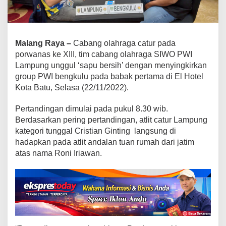
a
m
p
u
Malang Raya –
Cabang olahraga catur pada
n
porwanas ke XIII, tim cabang olahraga SIWO PWI
g
Lampung unggul ‘sapu bersih’ dengan menyingkirkan
U
n
group PWI bengkulu pada babak pertama di El Hotel
g
Kota Batu, Selasa (22/11/2022).
g
u
Pertandingan dimulai pada pukul 8.30 wib.
l
Berdasarkan pering pertandingan, atlit catur Lampung
D
kategori tunggal Cristian Ginting langsung di
i
hadapkan pada atlit andalan tuan rumah dari jatim
l
atas nama Roni Iriawan.
a
g
a
P
e
r
d