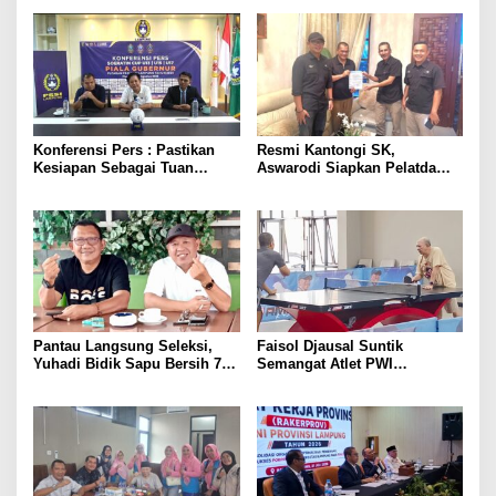
Konferensi Pers : Pastikan
Resmi Kantongi SK,
Kesiapan Sebagai Tuan
Aswarodi Siapkan Pelatda
Rumah, Mesuji Tempatkan
Bulutangkis PWI Lampung
Tiga Venue Pelaksanaan
Menuju Porwanas 2027
Soeratin Cup Piala Gubernur
Lampung
Pantau Langsung Seleksi,
Faisol Djausal Suntik
Yuhadi Bidik Sapu Bersih 7
Semangat Atlet PWI
Emas Cabor Karoke di
Lampung, Optimistis Tenis
Porwanas 2027
Meja Porwanas Bidik Prestasi
Nasional