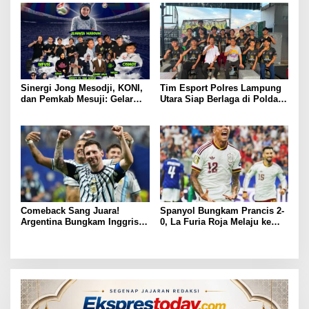
Sinergi Jong Mesodji, KONI,
Tim Esport Polres Lampung
dan Pemkab Mesuji: Gelar
Utara Siap Berlaga di Polda
Pesta Rakyat dan Nobar Final
Lampung, Bidik Prestasi
Piala Dunia 2026, Panggung
pada Lomba HUT
Hiburan Menyatukan
Bhayangkara ke-80
Masyarakat
Comeback Sang Juara!
Spanyol Bungkam Prancis 2-
Argentina Bungkam Inggris 2-
0, La Furia Roja Melaju ke
1, Tantang Spanyol di Final
Final Piala Dunia 2026
Piala Dunia 2026