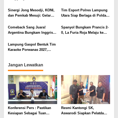
Tiga Institusi di Lampung
Perunggu Piala Dunia 2026
Utara Gelar Nobar Serentak
Sinergi Jong Mesodji, KONI,
Tim Esport Polres Lampung
dan Pemkab Mesuji: Gelar
Utara Siap Berlaga di Polda
Pesta Rakyat dan Nobar Final
Lampung, Bidik Prestasi
Piala Dunia 2026, Panggung
pada Lomba HUT
Comeback Sang Juara!
Spanyol Bungkam Prancis 2-
Hiburan Menyatukan
Bhayangkara ke-80
Argentina Bungkam Inggris 2-
0, La Furia Roja Melaju ke
Masyarakat
1, Tantang Spanyol di Final
Final Piala Dunia 2026
Piala Dunia 2026
Lampung Gaspol Bentuk Tim
Karaoke Porwanas 2027,
Seleksi Tuntas Akhir Juli
Jangan Lewatkan
Konferensi Pers : Pastikan
Resmi Kantongi SK,
Kesiapan Sebagai Tuan
Aswarodi Siapkan Pelatda