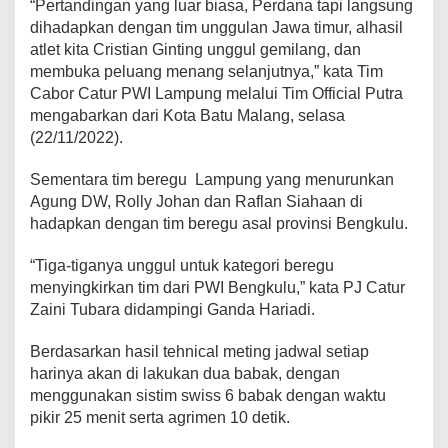
a
“Pertandingan yang luar biasa, Perdana tapi langsung
n
dihadapkan dengan tim unggulan Jawa timur, alhasil
a
atlet kita Cristian Ginting unggul gemilang, dan
membuka peluang menang selanjutnya,” kata Tim
Cabor Catur PWI Lampung melalui Tim Official Putra
mengabarkan dari Kota Batu Malang, selasa
(22/11/2022).
Sementara tim beregu Lampung yang menurunkan
Agung DW, Rolly Johan dan Raflan Siahaan di
hadapkan dengan tim beregu asal provinsi Bengkulu.
“Tiga-tiganya unggul untuk kategori beregu
menyingkirkan tim dari PWI Bengkulu,” kata PJ Catur
Zaini Tubara didampingi Ganda Hariadi.
Berdasarkan hasil tehnical meting jadwal setiap
harinya akan di lakukan dua babak, dengan
menggunakan sistim swiss 6 babak dengan waktu
pikir 25 menit serta agrimen 10 detik.