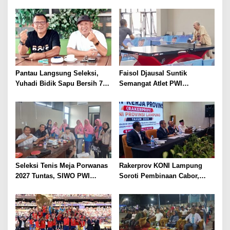
Rumah, Mesuji Tempatkan
Bulutangkis PWI Lampung
Tiga Venue Pelaksanaan
Menuju Porwanas 2027
Soeratin Cup Piala Gubernur
Lampung
Pantau Langsung Seleksi,
Faisol Djausal Suntik
Yuhadi Bidik Sapu Bersih 7
Semangat Atlet PWI
Emas Cabor Karoke di
Lampung, Optimistis Tenis
Porwanas 2027
Meja Porwanas Bidik Prestasi
Nasional
Seleksi Tenis Meja Porwanas
Rakerprov KONI Lampung
2027 Tuntas, SIWO PWI
Soroti Pembinaan Cabor,
Lampung Kantongi 12 Atlet
Komisi A Desak Evaluasi
Terbaik Bidik Medali Emas
Penerima Bantuan