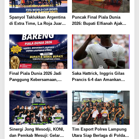
Spanyol Taklukkan Argentina
Puncak Final Piala Dunia
di Extra Time, La Roja Juara
2026: Bupati Elfianah Ajak
Piala Dunia 2026
Jaga Harmonisasi Mesuji
Final Piala Dunia 2026 Jadi
Saka Hattrick, Inggris Gilas
Panggung Kebersamaan,
Prancis 6-4 dan Amankan
Tiga Institusi di Lampung
Perunggu Piala Dunia 2026
Utara Gelar Nobar Serentak
Sinergi Jong Mesodji, KONI,
Tim Esport Polres Lampung
dan Pemkab Mesuji: Gelar
Utara Siap Berlaga di Polda