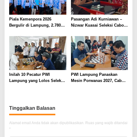
Piala Kemenpora 2026
Pasangan Adi Kurniawan –
Bergulir di Lampung, 2.780
Nizwar Kuasai Seleksi Cabor
Perenang dari 16 Provinsi
Domino PWI Lampung
Ramaikan Pahoman
Inilah 10 Pecatur PWI
PWI Lampung Panaskan
Lampung yang Lolos Seleksi
Mesin Porwanas 2027, Cabor
Porwanas 2027
Catur-Domino Siap Berburu
Emas
Tinggalkan Balasan
Alamat email Anda tidak akan dipublikasikan.
Ruas yang wajib ditandai
*