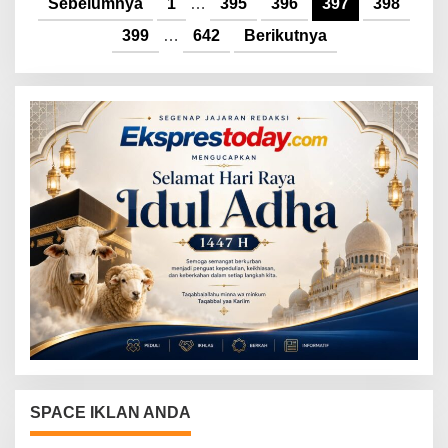
Sebelumnya
1
…
395
396
397
398
399
…
642
Berikutnya
SPACE IKLAN ANDA