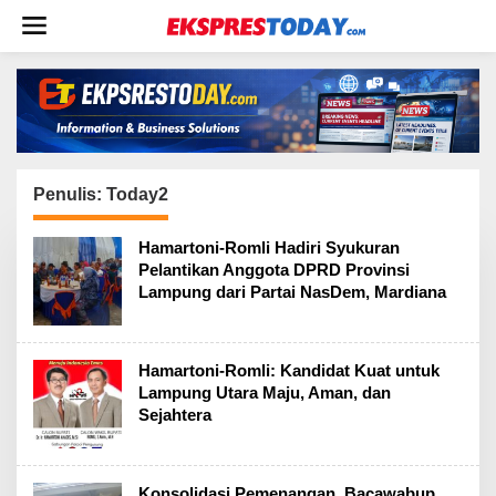
L
e
w
a
t
i
k
e
k
Penulis:
Today2
o
n
Hamartoni-Romli Hadiri Syukuran
t
Pelantikan Anggota DPRD Provinsi
e
Lampung dari Partai NasDem, Mardiana
n
Hamartoni-Romli: Kandidat Kuat untuk
Lampung Utara Maju, Aman, dan
Sejahtera
Konsolidasi Pemenangan, Bacawabup