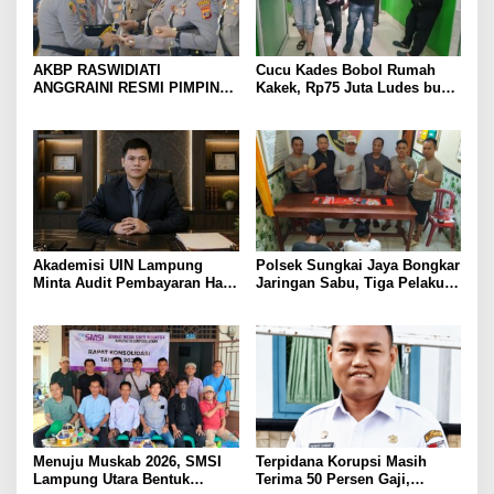
AKBP RASWIDIATI
Cucu Kades Bobol Rumah
ANGGRAINI RESMI PIMPIN
Kakek, Rp75 Juta Ludes buat
POLRES LAMPUNG UTARA,
Judol, Diringkus dan
BAWA KOMITMEN PERKUAT
Ditembak Polisi
KAMTIBMAS DAN
PELAYANAN PRESISI
Akademisi UIN Lampung
Polsek Sungkai Jaya Bongkar
Minta Audit Pembayaran Hak
Jaringan Sabu, Tiga Pelaku
ASN Terpidana Korupsi:
Dibekuk
Kepastian Hukum Tak Boleh
Berlarut
Menuju Muskab 2026, SMSI
Terpidana Korupsi Masih
Lampung Utara Bentuk
Terima 50 Persen Gaji,