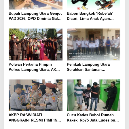
Bupati Lampung Utara Genjot
Babon Bangkok ‘Robe’ah’
PAD 2026, OPD Diminta Gali
Dicuri, Lima Anak Ayam
Sumber Pendapatan Baru
Menangis Piyik-Piyik, Warga
hingga Optimalkan PBB-P2
Gang Jalaba Kotabumi Heboh
Polwan Pertama Pimpin
Pemkab Lampung Utara
Polres Lampung Utara, AKBP
Serahkan Santunan
Raswidiati Disambut Tradisi
Kemensos kepada Keluarga
Pedang Pora
Korban Kebakaran
AKBP RASWIDIATI
Cucu Kades Bobol Rumah
ANGGRAINI RESMI PIMPIN
Kakek, Rp75 Juta Ludes buat
POLRES LAMPUNG UTARA,
Judol, Diringkus dan