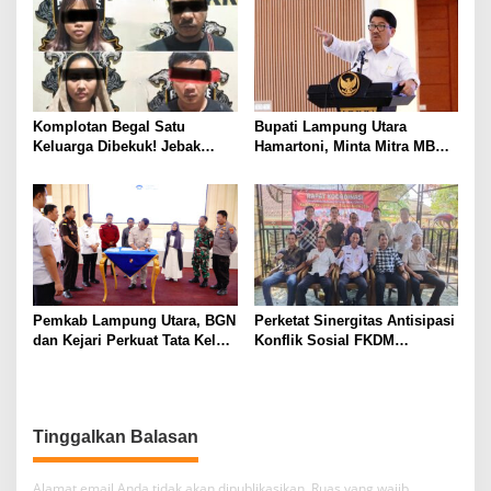
Kotabumi Kota Bekuk
Komplotan Curat
Komplotan Begal Satu
Bupati Lampung Utara
Keluarga Dibekuk! Jebak
Hamartoni, Minta Mitra MBG
Korban Lewat MiChat,
Sisihkan Keuntungan untuk
Todong Airsoft Gun lalu
Anak Penerima Manfaat
Gondol Motor
Pemkab Lampung Utara, BGN
Perketat Sinergitas Antisipasi
dan Kejari Perkuat Tata Kelola
Konflik Sosial FKDM
MBG, BUMDes Jadi Mitra
Lampura Gelar Rakor
Strategis
Tinggalkan Balasan
Alamat email Anda tidak akan dipublikasikan.
Ruas yang wajib