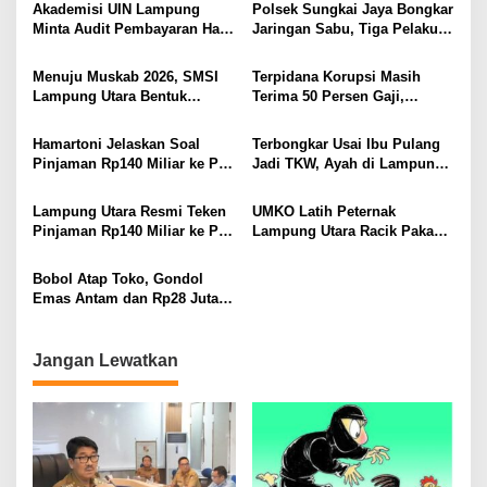
BAWA KOMITMEN PERKUAT
Ditembak Polisi
Akademisi UIN Lampung
Polsek Sungkai Jaya Bongkar
KAMTIBMAS DAN
Minta Audit Pembayaran Hak
Jaringan Sabu, Tiga Pelaku
PELAYANAN PRESISI
ASN Terpidana Korupsi:
Dibekuk
Kepastian Hukum Tak Boleh
Menuju Muskab 2026, SMSI
Terpidana Korupsi Masih
Berlarut
Lampung Utara Bentuk
Terima 50 Persen Gaji,
Panitia dan Susun
BKSDM Lampung Utara;
Kepengurusan
Tunggu Keputusan BKN
Hamartoni Jelaskan Soal
Terbongkar Usai Ibu Pulang
Pinjaman Rp140 Miliar ke PT
Jadi TKW, Ayah di Lampung
SMI: Tanpa Terobosan,
Utara Diduga Cabuli Anak
Perbaikan Jalan Butuh Waktu
Kandung Selama Empat
Lampung Utara Resmi Teken
UMKO Latih Peternak
Bertahun-tahun
Tahun, Nyaris Diamuk Massa
Pinjaman Rp140 Miliar ke PT
Lampung Utara Racik Pakan
SMI untuk Perbaikan 17 Ruas
Konsentrat, Solusi Hadapi
Jalan
Kemarau dan Harga Pakan
Bobol Atap Toko, Gondol
Mahal
Emas Antam dan Rp28 Juta!
Tim 905 Krisna Lamut
Bersama Reskrim Polsek
Kotabumi Kota Bekuk
Jangan Lewatkan
Komplotan Curat