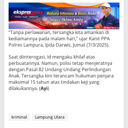
d
u
n
g
,
P
o
“Tanpa perlawanan, tersangka kita amankan di
l
kediamannya pada malam hari,” ujar Kanit PPA
i
Polres Lampura, Ipda Darwis, Jumat (7/3/2025).
s
i
Saat diinterogasi, Id mengaku khilaf atas
:
M
perbuatannya. Namun, polisi tetap menjeratnya
e
dengan Pasal 82 Undang-Undang Perlindungan
n
Anak. Tersangka kini terancam hukuman penjara
g
maksimal 15 tahun atas tindakan keji yang
a
k
dilakukannya. (
Ayi
)
u
K
h
i
l
kriminal
Lampung Utara
a
f