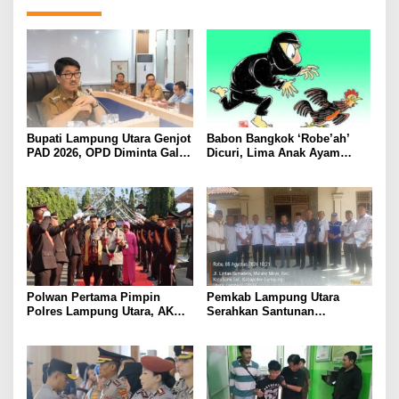
Bupati Lampung Utara Genjot
Babon Bangkok ‘Robe’ah’
PAD 2026, OPD Diminta Gali
Dicuri, Lima Anak Ayam
Sumber Pendapatan Baru
Menangis Piyik-Piyik, Warga
hingga Optimalkan PBB-P2
Gang Jalaba Kotabumi Heboh
Polwan Pertama Pimpin
Pemkab Lampung Utara
Polres Lampung Utara, AKBP
Serahkan Santunan
Raswidiati Disambut Tradisi
Kemensos kepada Keluarga
Pedang Pora
Korban Kebakaran