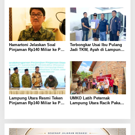
Panitia dan Susun
BKSDM Lampung Utara;
Kepengurusan
Tunggu Keputusan BKN
Hamartoni Jelaskan Soal
Terbongkar Usai Ibu Pulang
Pinjaman Rp140 Miliar ke PT
Jadi TKW, Ayah di Lampung
SMI: Tanpa Terobosan,
Utara Diduga Cabuli Anak
Perbaikan Jalan Butuh Waktu
Kandung Selama Empat
Bertahun-tahun
Tahun, Nyaris Diamuk Massa
Lampung Utara Resmi Teken
UMKO Latih Peternak
Pinjaman Rp140 Miliar ke PT
Lampung Utara Racik Pakan
SMI untuk Perbaikan 17 Ruas
Konsentrat, Solusi Hadapi
Jalan
Kemarau dan Harga Pakan
Mahal