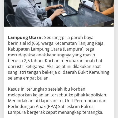
p
u
r
a
T
e
g
Lampung Utara
: Seorang pria paruh baya
a
R
berinisial Id (65), warga Kecamatan Tanjung Raja,
u
Kabupaten Lampung Utara (Lampura), tega
d
merudapaksa anak kandungnya yang masih
a
berusia 2,5 tahun. Korban merupakan buah hati
p
dari istri ketiganya. Aksi bejat ini dilakukan saat
a
k
sang istri tengah bekerja di daerah Bukit Kemuning
s
selama empat bulan.
a
A
Kasus ini terungkap setelah ibu korban
n
melaporkan kejadian tersebut ke pihak kepolisian.
a
k
Menindaklanjuti laporan itu, Unit Perempuan dan
K
Perlindungan Anak (PPA) Satreskrim Polres
a
Lampura bergerak cepat menangkap tersangka.
n