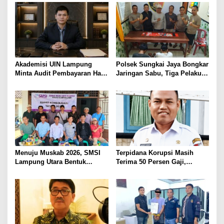
BAWA KOMITMEN PERKUAT
Ditembak Polisi
KAMTIBMAS DAN
PELAYANAN PRESISI
Akademisi UIN Lampung
Polsek Sungkai Jaya Bongkar
Minta Audit Pembayaran Hak
Jaringan Sabu, Tiga Pelaku
ASN Terpidana Korupsi:
Dibekuk
Kepastian Hukum Tak Boleh
Berlarut
Menuju Muskab 2026, SMSI
Terpidana Korupsi Masih
Lampung Utara Bentuk
Terima 50 Persen Gaji,
Panitia dan Susun
BKSDM Lampung Utara;
Kepengurusan
Tunggu Keputusan BKN