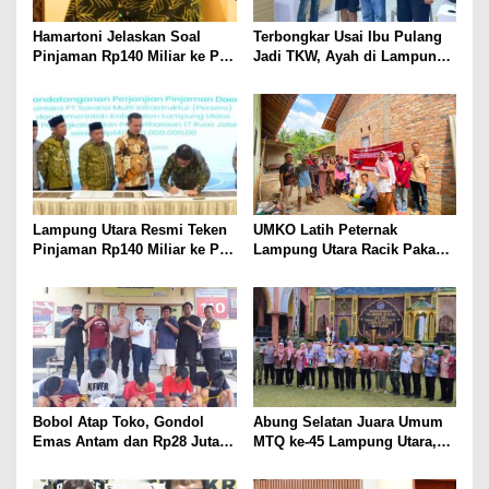
Hamartoni Jelaskan Soal
Terbongkar Usai Ibu Pulang
Pinjaman Rp140 Miliar ke PT
Jadi TKW, Ayah di Lampung
SMI: Tanpa Terobosan,
Utara Diduga Cabuli Anak
Perbaikan Jalan Butuh Waktu
Kandung Selama Empat
Bertahun-tahun
Tahun, Nyaris Diamuk Massa
Lampung Utara Resmi Teken
UMKO Latih Peternak
Pinjaman Rp140 Miliar ke PT
Lampung Utara Racik Pakan
SMI untuk Perbaikan 17 Ruas
Konsentrat, Solusi Hadapi
Jalan
Kemarau dan Harga Pakan
Mahal
Bobol Atap Toko, Gondol
Abung Selatan Juara Umum
Emas Antam dan Rp28 Juta!
MTQ ke-45 Lampung Utara,
Tim 905 Krisna Lamut
Tuan Rumah Tutup Ajang
Bersama Reskrim Polsek
dengan Prestasi Gemilang