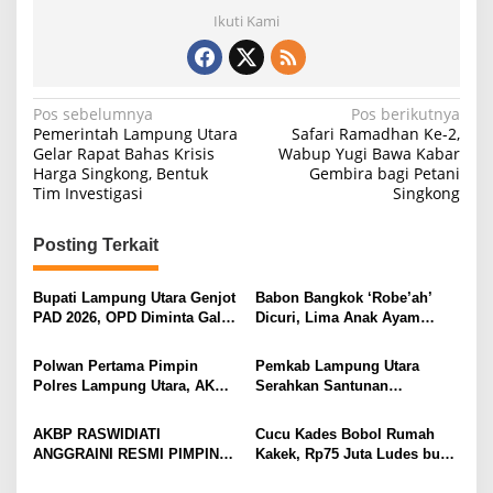
Ikuti Kami
N
Pos sebelumnya
Pos berikutnya
Pemerintah Lampung Utara
Safari Ramadhan Ke-2,
a
Gelar Rapat Bahas Krisis
Wabup Yugi Bawa Kabar
Harga Singkong, Bentuk
Gembira bagi Petani
v
Tim Investigasi
Singkong
i
g
Posting Terkait
a
s
Bupati Lampung Utara Genjot
Babon Bangkok ‘Robe’ah’
PAD 2026, OPD Diminta Gali
Dicuri, Lima Anak Ayam
i
Sumber Pendapatan Baru
Menangis Piyik-Piyik, Warga
hingga Optimalkan PBB-P2
Gang Jalaba Kotabumi Heboh
p
Polwan Pertama Pimpin
Pemkab Lampung Utara
Polres Lampung Utara, AKBP
Serahkan Santunan
o
Raswidiati Disambut Tradisi
Kemensos kepada Keluarga
s
Pedang Pora
Korban Kebakaran
AKBP RASWIDIATI
Cucu Kades Bobol Rumah
ANGGRAINI RESMI PIMPIN
Kakek, Rp75 Juta Ludes buat
POLRES LAMPUNG UTARA,
Judol, Diringkus dan