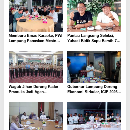
Lampung
Memburu Emas Karaoke, PWI
Pantau Langsung Seleksi,
Lampung Panaskan Mesin
Yuhadi Bidik Sapu Bersih 7
Menuju Porwanas 2026
Emas Cabor Karoke di
Porwanas 2027
Wagub Jihan Dorong Kader
Gubernur Lampung Dorong
Pramuka Jadi Agen
Ekonomi Sirkular, ICIF 2026
Perubahan Melalui KPDK
Jadi Peluang Tarik Investasi
2026
Hijau ke Lampung