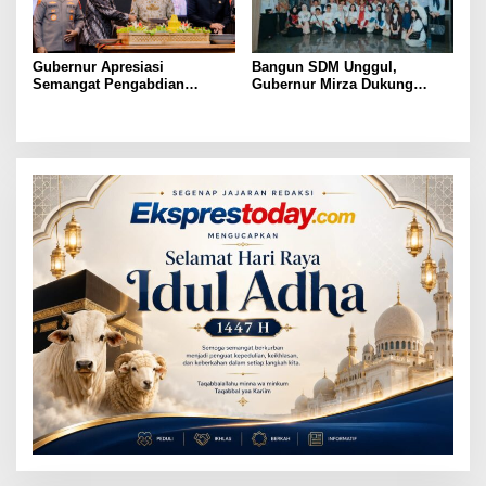
Gubernur Apresiasi
Bangun SDM Unggul,
Semangat Pengabdian
Gubernur Mirza Dukung
Purnawirawan Polri untuk
Pelatihan Bahasa Jerman
Menjaga Stabilitas Lampung
bagi Generasi Muda
Lampung