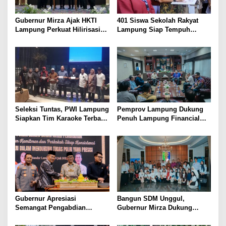
Gubernur Mirza Ajak HKTI
401 Siswa Sekolah Rakyat
Lampung Perkuat Hilirisasi
Lampung Siap Tempuh
Pertanian Untuk
Tahun Ajaran Baru, Gubernur
Kesejahteraan Petani
Dorong Lahirnya Generasi
Emas
Seleksi Tuntas, PWI Lampung
Pemprov Lampung Dukung
Siapkan Tim Karaoke Terbaik
Penuh Lampung Financial
untuk Porwanas 2027
Festival, Perkuat Literasi
Keuangan Generasi Muda
Gubernur Apresiasi
Bangun SDM Unggul,
Semangat Pengabdian
Gubernur Mirza Dukung
Purnawirawan Polri untuk
Pelatihan Bahasa Jerman
Menjaga Stabilitas Lampung
bagi Generasi Muda