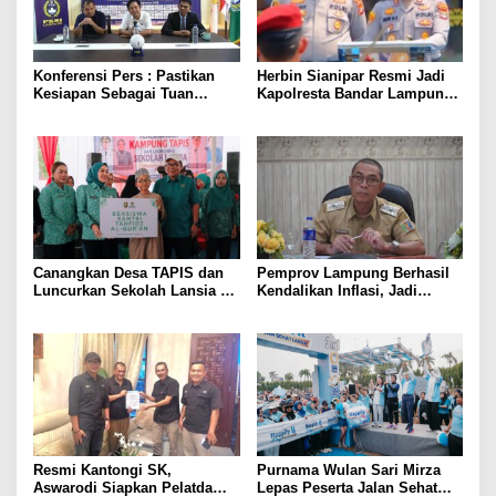
Konferensi Pers : Pastikan
Herbin Sianipar Resmi Jadi
Kesiapan Sebagai Tuan
Kapolresta Bandar Lampung,
Rumah, Mesuji Tempatkan
Penindakan Korupsi Masuk
Tiga Venue Pelaksanaan
Prioritas
Soeratin Cup Piala Gubernur
Lampung
Canangkan Desa TAPIS dan
Pemprov Lampung Berhasil
Luncurkan Sekolah Lansia di
Kendalikan Inflasi, Jadi
Kampung Rukti Endah, Ketua
Provinsi dengan Inflasi
TP PKK Lampung Dorong
Terendah di Sumatera
Pembangunan SDM Dimulai
dari Desa
Resmi Kantongi SK,
Purnama Wulan Sari Mirza
Aswarodi Siapkan Pelatda
Lepas Peserta Jalan Sehat