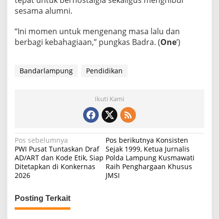
tepat untuk bernostalgia sekaligus menghibur
sesama alumni.
“Ini momen untuk mengenang masa lalu dan
berbagi kebahagiaan,” pungkas Badra. (
One
’)
Bandarlampung
Pendidikan
Ikuti Kami
N
Pos sebelumnya
Pos berikutnya
Konsisten
PWI Pusat Tuntaskan Draf
Sejak 1999, Ketua Jurnalis
a
AD/ART dan Kode Etik, Siap
Polda Lampung Kusmawati
Ditetapkan di Konkernas
Raih Penghargaan Khusus
v
2026
JMSI
i
g
Posting Terkait
a