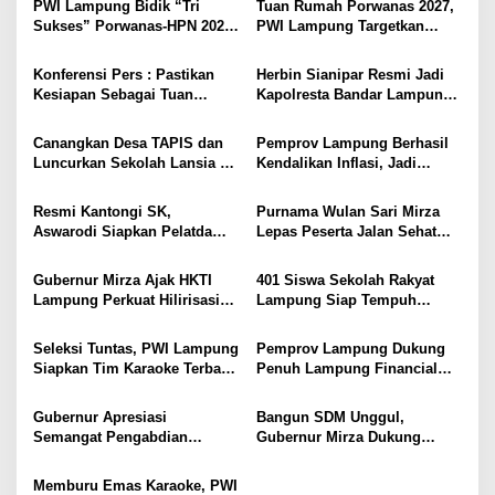
s
PWI Lampung Bidik “Tri
Tuan Rumah Porwanas 2027,
Sukses” Porwanas-HPN 2027:
PWI Lampung Targetkan
i
Emas, Ekonomi, dan
Futsal Kembali Berjaya
Pariwisata Menggeliat
p
Konferensi Pers : Pastikan
Herbin Sianipar Resmi Jadi
Kesiapan Sebagai Tuan
Kapolresta Bandar Lampung,
o
Rumah, Mesuji Tempatkan
Penindakan Korupsi Masuk
s
Tiga Venue Pelaksanaan
Prioritas
Canangkan Desa TAPIS dan
Pemprov Lampung Berhasil
Soeratin Cup Piala Gubernur
Luncurkan Sekolah Lansia di
Kendalikan Inflasi, Jadi
Lampung
Kampung Rukti Endah, Ketua
Provinsi dengan Inflasi
TP PKK Lampung Dorong
Terendah di Sumatera
Resmi Kantongi SK,
Purnama Wulan Sari Mirza
Pembangunan SDM Dimulai
Aswarodi Siapkan Pelatda
Lepas Peserta Jalan Sehat
dari Desa
Bulutangkis PWI Lampung
Lansia, Ajak Wujudkan
Menuju Porwanas 2027
Lansia Sehat dan Bahagia
Gubernur Mirza Ajak HKTI
401 Siswa Sekolah Rakyat
Lampung Perkuat Hilirisasi
Lampung Siap Tempuh
Pertanian Untuk
Tahun Ajaran Baru, Gubernur
Kesejahteraan Petani
Dorong Lahirnya Generasi
Seleksi Tuntas, PWI Lampung
Pemprov Lampung Dukung
Emas
Siapkan Tim Karaoke Terbaik
Penuh Lampung Financial
untuk Porwanas 2027
Festival, Perkuat Literasi
Keuangan Generasi Muda
Gubernur Apresiasi
Bangun SDM Unggul,
Semangat Pengabdian
Gubernur Mirza Dukung
Purnawirawan Polri untuk
Pelatihan Bahasa Jerman
Menjaga Stabilitas Lampung
bagi Generasi Muda
Memburu Emas Karaoke, PWI