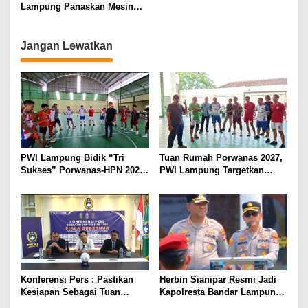
Lampung
Lampung Panaskan Mesin
Menuju Porwanas 2026
Jangan Lewatkan
PWI Lampung Bidik “Tri
Tuan Rumah Porwanas 2027,
Sukses” Porwanas-HPN 2027:
PWI Lampung Targetkan
Emas, Ekonomi, dan
Futsal Kembali Berjaya
Pariwisata Menggeliat
Konferensi Pers : Pastikan
Herbin Sianipar Resmi Jadi
Kesiapan Sebagai Tuan
Kapolresta Bandar Lampung,
Rumah, Mesuji Tempatkan
Penindakan Korupsi Masuk