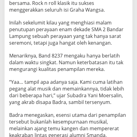
n
bersama. Rock n roll klasik itu sukses
g
menggerakkan seluruh isi Graha Wangsa.
B
e
Inilah sekelumit kilau yang menghiasi malam
r
g
penutupan perayaan enam dekade SMA 2 Bandar
e
Lampung sebuah perayaan yang tak hanya sarat
m
seremoni, tetapi juga hangat oleh kenangan.
u
r
Menariknya, Band 8237 mengaku hanya berlatih
u
h
dalam waktu singkat. Namun keterbatasan itu tak
mengurangi kualitas penampilan mereka.
“Yaa… tampil apa adanya saja. Kami cuma latihan
pegang alat musik dan memainkannya, tidak lebih
dari beberapa hari,” ujar Subadra Yani Moersalin,
yang akrab disapa Badra, sambil tersenyum.
Badra menegaskan, esensi utama dari penampilan
tersebut bukanlah kesempurnaan musikal,
melainkan ajang temu kangen dan mempererat
keakraban lintas generasi alumni Smanda.