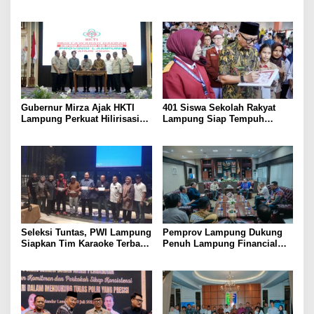
Bulutangkis PWI Lampung
Lansia, Ajak Wujudkan
Menuju Porwanas 2027
Lansia Sehat dan Bahagia
Gubernur Mirza Ajak HKTI
401 Siswa Sekolah Rakyat
Lampung Perkuat Hilirisasi
Lampung Siap Tempuh
Pertanian Untuk
Tahun Ajaran Baru, Gubernur
Kesejahteraan Petani
Dorong Lahirnya Generasi
Emas
Seleksi Tuntas, PWI Lampung
Pemprov Lampung Dukung
Siapkan Tim Karaoke Terbaik
Penuh Lampung Financial
untuk Porwanas 2027
Festival, Perkuat Literasi
Keuangan Generasi Muda