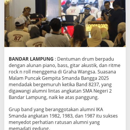
s
’
A
l
u
m
n
i
S
m
a
BANDAR LAMPUNG
: Dentuman drum berpadu
n
dengan alunan piano, bass, gitar akustik, dan ritme
d
rock n roll menggema di Graha Wangsa. Suasana
a
Malam Puncak Gempita Smanda Bangga 2025
,
M
mendadak bergemuruh ketika Band 8237, yang
a
digawangi alumni lintas angkatan SMA Negeri 2
l
Bandar Lampung, naik ke atas panggung.
a
m
Grup band yang beranggotakan alumni IKA
P
u
Smanda angkatan 1982, 1983, dan 1987 itu sukses
n
menyedot perhatian ratusan alumni yang
c
memadati gedung.