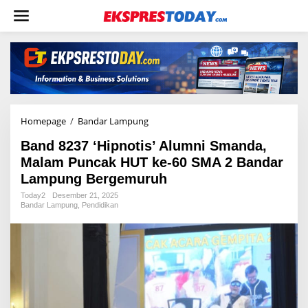
L
e
w
a
t
i
k
e
k
o
Homepage
/
Bandar Lampung
B
n
a
t
Band 8237 ‘Hipnotis’ Alumni Smanda,
n
e
d
Malam Puncak HUT ke-60 SMA 2 Bandar
n
8
Lampung Bergemuruh
2
3
Today2
Desember 21, 2025
Bandar Lampung
,
Pendidikan
7
‘
H
i
p
n
o
t
i