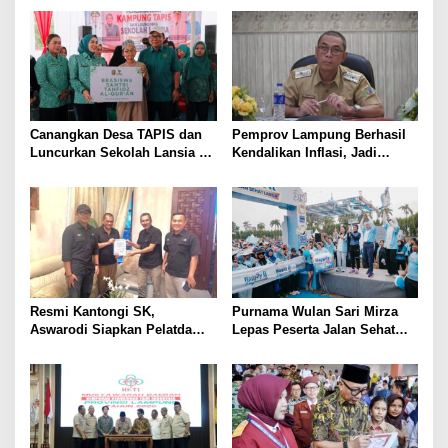
Tiga Venue Pelaksanaan
Prioritas
Soeratin Cup Piala Gubernur
Lampung
Canangkan Desa TAPIS dan
Pemprov Lampung Berhasil
Luncurkan Sekolah Lansia di
Kendalikan Inflasi, Jadi
Kampung Rukti Endah, Ketua
Provinsi dengan Inflasi
TP PKK Lampung Dorong
Terendah di Sumatera
Pembangunan SDM Dimulai
dari Desa
Resmi Kantongi SK,
Purnama Wulan Sari Mirza
Aswarodi Siapkan Pelatda
Lepas Peserta Jalan Sehat
Bulutangkis PWI Lampung
Lansia, Ajak Wujudkan
Menuju Porwanas 2027
Lansia Sehat dan Bahagia