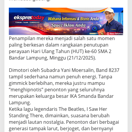
a
k
H
U
T
k
e
-
Penampilan mereka menjadi salah satu momen
6
paling berkesan dalam rangkaian penutupan
0
perayaan Hari Ulang Tahun (HUT) ke-60 SMA 2
S
Bandar Lampung, Minggu (21/12/2025).
M
A
2
Dimotori oleh Subadra Yani Moersalin, Band 8237
B
tampil sederhana namun penuh energi. Tanpa
a
gimmick berlebihan, mereka justru mampu
n
“menghipnotis” penonton yang seluruhnya
d
merupakan keluarga besar IKA Smanda Bandar
a
r
Lampung.
L
Ketika lagu legendaris The Beatles, I Saw Her
a
Standing There, dimainkan, suasana berubah
m
menjadi lautan nostalgia. Penonton dari berbagai
p
u
generasi tampak larut, berjoget, dan bernyanyi