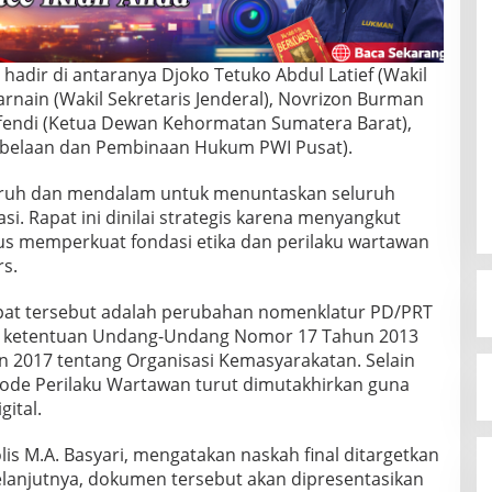
adir di antaranya Djoko Tetuko Abdul Latief (Wakil
arnain (Wakil Sekretaris Jenderal), Novrizon Burman
ffendi (Ketua Dewan Kehormatan Sumatera Barat),
mbelaan dan Pembinaan Hukum PWI Pusat).
ruh dan mendalam untuk menuntaskan seluruh
. Rapat ini dinilai strategis karena menyangkut
us memperkuat fondasi etika dan perilaku wartawan
rs.
apat tersebut adalah perubahan nomenklatur PD/PRT
n ketentuan Undang-Undang Nomor 17 Tahun 2013
2017 tentang Organisasi Kemasyarakatan. Selain
n Kode Perilaku Wartawan turut dimutakhirkan guna
gital.
s M.A. Basyari, mengatakan naskah final ditargetkan
lanjutnya, dokumen tersebut akan dipresentasikan