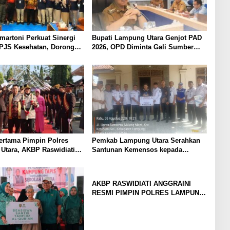
martoni Perkuat Sinergi
Bupati Lampung Utara Genjot PAD
PJS Kesehatan, Dorong
2026, OPD Diminta Gali Sumber
Kesehatan Makin Cepat
Pendapatan Baru hingga
ah
Optimalkan PBB-P2
ertama Pimpin Polres
Pemkab Lampung Utara Serahkan
Utara, AKBP Raswidiati
Santunan Kemensos kepada
Tradisi Pedang Pora
Keluarga Korban Kebakaran
AKBP RASWIDIATI ANGGRAINI
RESMI PIMPIN POLRES LAMPUNG
UTARA, BAWA KOMITMEN
PERKUAT KAMTIBMAS DAN
PELAYANAN PRESISI