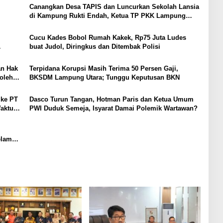
Canangkan Desa TAPIS dan Luncurkan Sekolah Lansia
di Kampung Rukti Endah, Ketua TP PKK Lampung
Dorong Pembangunan SDM Dimulai dari Desa
Cucu Kades Bobol Rumah Kakek, Rp75 Juta Ludes
buat Judol, Diringkus dan Ditembak Polisi
SI
an Hak
Terpidana Korupsi Masih Terima 50 Persen Gaji,
oleh
BKSDM Lampung Utara; Tunggu Keputusan BKN
 ke PT
Dasco Turun Tangan, Hotman Paris dan Ketua Umum
Waktu
PWI Duduk Semeja, Isyarat Damai Polemik Wartawan?
elama