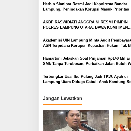
Herbin Sianipar Resmi Jadi Kapolresta Bandar
Lampung, Penindakan Korupsi Masuk Prioritas
AKBP RASWIDIATI ANGGRAINI RESMI PIMPIN
POLRES LAMPUNG UTARA, BAWA KOMITMEN
PERKUAT KAMTIBMAS DAN PELAYANAN PRESI
Akademisi UIN Lampung Minta Audit Pembayar
ASN Terpidana Korupsi: Kepastian Hukum Tak B
Berlarut
Hamartoni Jelaskan Soal Pinjaman Rp140 Miliar
SMI: Tanpa Terobosan, Perbaikan Jalan Butuh 
Bertahun-tahun
Terbongkar Usai Ibu Pulang Jadi TKW, Ayah di
Lampung Utara Diduga Cabuli Anak Kandung S
Empat Tahun, Nyaris Diamuk Massa
Jangan Lewatkan