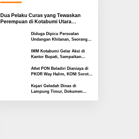
Dua Pelaku Curas yang Tewaskan
Perempuan di Kotabumi Utara
Ditangkap, Polisi Ungkap Motif
Ekonomi
Diduga Dipicu Persoalan
Undangan Khitanan, Seorang
Warga Lampung Timur Tewas
Tertembak
IMM Kotabumi Gelar Aksi di
Kantor Bupati, Sampaikan
Sembilan Tuntutan untuk
Pemkab Lampung Utara
Atlet PON Beladiri Dianiaya di
PKOR Way Halim, KONI Soroti
Lemahnya Pengamanan
Kawasan
Kejari Geledah Dinas di
Lampung Timur, Dokumen
Proyek Jalan Rp24 Miliar
Diangkut Penyidik