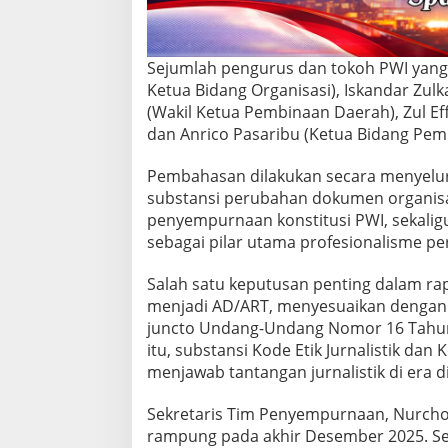
k
e
r
n
Sejumlah pengurus dan tokoh PWI yang h
a
Ketua Bidang Organisasi), Iskandar Zulk
s
(Wakil Ketua Pembinaan Daerah), Zul E
2
dan Anrico Pasaribu (Ketua Bidang Pe
0
2
6
Pembahasan dilakukan secara menyelu
substansi perubahan dokumen organisasi
penyempurnaan konstitusi PWI, sekalig
sebagai pilar utama profesionalisme pe
Salah satu keputusan penting dalam r
menjadi AD/ART, menyesuaikan denga
juncto Undang-Undang Nomor 16 Tahun 
itu, substansi Kode Etik Jurnalistik da
menjawab tantangan jurnalistik di era di
Sekretaris Tim Penyempurnaan, Nurcholi
rampung pada akhir Desember 2025. Se