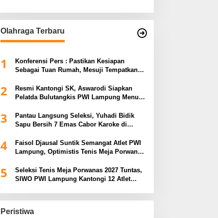
Olahraga Terbaru
1
Konferensi Pers : Pastikan Kesiapan
Sebagai Tuan Rumah, Mesuji Tempatkan
Tiga Venue Pelaksanaan Soeratin Cup
2
Piala Gubernur Lampung
Resmi Kantongi SK, Aswarodi Siapkan
Pelatda Bulutangkis PWI Lampung Menuju
Porwanas 2027
3
Pantau Langsung Seleksi, Yuhadi Bidik
Sapu Bersih 7 Emas Cabor Karoke di
Porwanas 2027
4
Faisol Djausal Suntik Semangat Atlet PWI
Lampung, Optimistis Tenis Meja Porwanas
Bidik Prestasi Nasional
5
Seleksi Tenis Meja Porwanas 2027 Tuntas,
SIWO PWI Lampung Kantongi 12 Atlet
Terbaik Bidik Medali Emas
Peristiwa