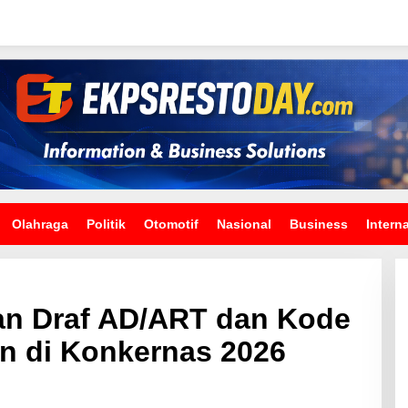
Olahraga
Politik
Otomotif
Nasional
Business
Intern
an Draf AD/ART dan Kode
an di Konkernas 2026