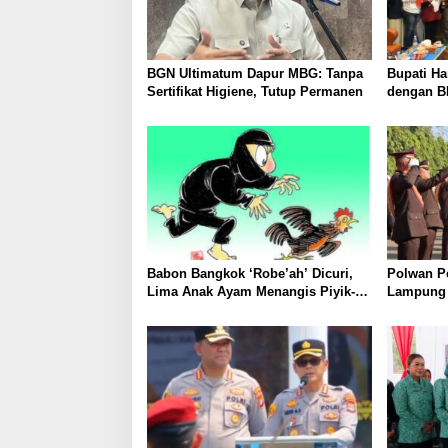
BGN Ultimatum Dapur MBG: Tanpa
Bupati Ha
Sertifikat Higiene, Tutup Permanen
dengan B
Layanan 
dan Mud
Babon Bangkok ‘Robe’ah’ Dicuri,
Polwan P
Lima Anak Ayam Menangis Piyik-
Lampung 
Piyik, Warga Gang Jalaba Kotabumi
Disambut 
Heboh