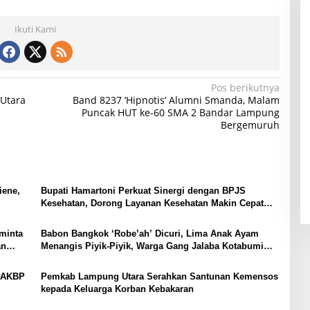
Ikuti Kami
Pos berikutnya
Utara
Band 8237 ‘Hipnotis’ Alumni Smanda, Malam
Puncak HUT ke-60 SMA 2 Bandar Lampung
Bergemuruh
iene,
Bupati Hamartoni Perkuat Sinergi dengan BPJS
Kesehatan, Dorong Layanan Kesehatan Makin Cepat
dan Mudah
minta
Babon Bangkok ‘Robe’ah’ Dicuri, Lima Anak Ayam
an
Menangis Piyik-Piyik, Warga Gang Jalaba Kotabumi
Heboh
, AKBP
Pemkab Lampung Utara Serahkan Santunan Kemensos
kepada Keluarga Korban Kebakaran