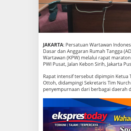
e
E
t
i
k
,
S
i
a
JAKARTA
: Persatuan Wartawan Indonesi
p
Dasar dan Anggaran Rumah Tangga (AD/ART
D
Wartawan (KPW) melalui rapat maraton 
i
PWI Pusat, Jalan Kebon Sirih, Jakarta Pus
t
e
t
Rapat intensif tersebut dipimpin Ketua
a
Ottoh, didampingi Sekretaris Tim Nurchol
p
penyempurnaan dari berbagai daerah di
k
a
n
d
i
K
o
n