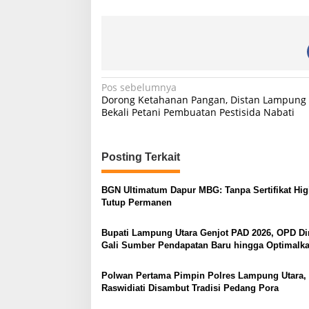
N
Pos sebelumnya
Dorong Ketahanan Pangan, Distan Lampung 
a
Bekali Petani Pembuatan Pestisida Nabati
v
i
Posting Terkait
g
a
BGN Ultimatum Dapur MBG: Tanpa Sertifikat Hig
s
Tutup Permanen
i
Bupati Lampung Utara Genjot PAD 2026, OPD Di
p
Gali Sumber Pendapatan Baru hingga Optimalk
PBB-P2
o
Polwan Pertama Pimpin Polres Lampung Utara
s
Raswidiati Disambut Tradisi Pedang Pora