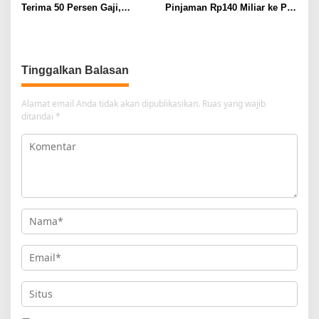
Terima 50 Persen Gaji,
Pinjaman Rp140 Miliar ke PT
BKSDM Lampung Utara;
SMI: Tanpa Terobosan,
Tunggu Keputusan BKN
Perbaikan Jalan Butuh Waktu
Bertahun-tahun
Tinggalkan Balasan
Alamat email Anda tidak akan dipublikasikan.
Ruas yang wajib
ditandai
*