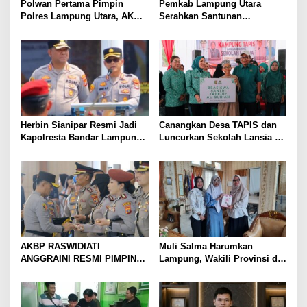
Polwan Pertama Pimpin
Pemkab Lampung Utara
Polres Lampung Utara, AKBP
Serahkan Santunan
Raswidiati Disambut Tradisi
Kemensos kepada Keluarga
Pedang Pora
Korban Kebakaran
Herbin Sianipar Resmi Jadi
Canangkan Desa TAPIS dan
Kapolresta Bandar Lampung,
Luncurkan Sekolah Lansia di
Penindakan Korupsi Masuk
Kampung Rukti Endah, Ketua
Prioritas
TP PKK Lampung Dorong
Pembangunan SDM Dimulai
dari Desa
AKBP RASWIDIATI
Muli Salma Harumkan
ANGGRAINI RESMI PIMPIN
Lampung, Wakili Provinsi di
POLRES LAMPUNG UTARA,
FL3SN Nasional Lewat
BAWA KOMITMEN PERKUAT
“Kartografi Sunyi”
KAMTIBMAS DAN