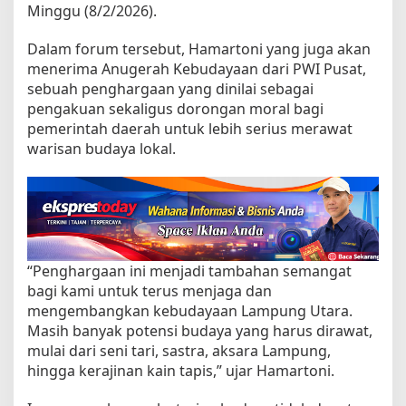
a
Minggu (8/2/2026).
n
B
Dalam forum tersebut, Hamartoni yang juga akan
u
d
menerima Anugerah Kebudayaan dari PWI Pusat,
a
sebuah penghargaan yang dinilai sebagai
y
pengakuan sekaligus dorongan moral bagi
a
pemerintah daerah untuk lebih serius merawat
L
warisan budaya lokal.
a
m
p
u
n
g
U
t
“Penghargaan ini menjadi tambahan semangat
a
bagi kami untuk terus menjaga dan
r
mengembangkan kebudayaan Lampung Utara.
a
d
Masih banyak potensi budaya yang harus dirawat,
i
mulai dari seni tari, sastra, aksara Lampung,
H
hingga kerajinan kain tapis,” ujar Hamartoni.
P
N