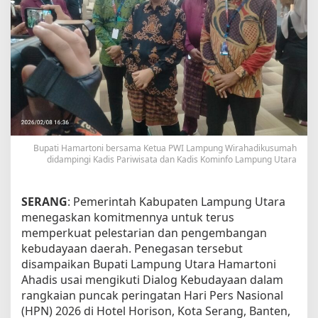
e
g
a
s
k
a
n
K
o
m
i
Bupati Hamartoni bersama Ketua PWI Lampung Wirahadikusumah
t
didampingi Kadis Pariwisata dan Kadis Kominfo Lampung Utara
m
e
n
SERANG
: Pemerintah Kabupaten Lampung Utara
P
menegaskan komitmennya untuk terus
e
l
memperkuat pelestarian dan pengembangan
e
kebudayaan daerah. Penegasan tersebut
s
disampaikan Bupati Lampung Utara Hamartoni
t
Ahadis usai mengikuti Dialog Kebudayaan dalam
a
r
rangkaian puncak peringatan Hari Pers Nasional
i
(HPN) 2026 di Hotel Horison, Kota Serang, Banten,