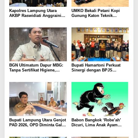
Kapolres Lampung Utara
UMKO Bekali Petani Kopi
AKBP Raswidiati Anggraini
Gunung Katon Teknik
Bergerak Cepat, Rangkul
Pascapanen, Dorong Nilai
Tokoh Masyarakat dan Adat
Jual Hasil Panen Meningkat
Perkuat Kamtibmas
BGN Ultimatum Dapur MBG:
Bupati Hamartoni Perkuat
Tanpa Sertifikat Higiene,
Sinergi dengan BPJS
Tutup Permanen
Kesehatan, Dorong Layanan
Kesehatan Makin Cepat dan
Mudah
Bupati Lampung Utara Genjot
Babon Bangkok ‘Robe’ah’
PAD 2026, OPD Diminta Gali
Dicuri, Lima Anak Ayam
Sumber Pendapatan Baru
Menangis Piyik-Piyik, Warga
hingga Optimalkan PBB-P2
Gang Jalaba Kotabumi Heboh