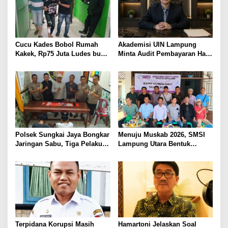
PELAYANAN PRESISI
Cucu Kades Bobol Rumah
Akademisi UIN Lampung
Kakek, Rp75 Juta Ludes buat
Minta Audit Pembayaran Hak
Judol, Diringkus dan
ASN Terpidana Korupsi:
Ditembak Polisi
Kepastian Hukum Tak Boleh
Berlarut
Polsek Sungkai Jaya Bongkar
Menuju Muskab 2026, SMSI
Jaringan Sabu, Tiga Pelaku
Lampung Utara Bentuk
Dibekuk
Panitia dan Susun
Kepengurusan
Terpidana Korupsi Masih
Hamartoni Jelaskan Soal