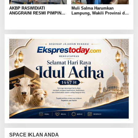
AKBP RASWIDIATI
Muli Salma Harumkan
ANGGRAINI RESMI PIMPIN
Lampung, Wakili Provinsi di
POLRES LAMPUNG UTARA,
FL3SN Nasional Lewat
BAWA KOMITMEN PERKUAT
“Kartografi Sunyi”
KAMTIBMAS DAN
PELAYANAN PRESISI
SPACE IKLAN ANDA