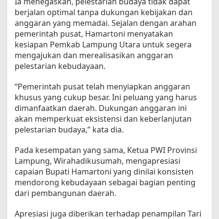
Ia menegaskan, pelestarian budaya tidak dapat
2
0
berjalan optimal tanpa dukungan kebijakan dan
2
anggaran yang memadai. Sejalan dengan arahan
6
pemerintah pusat, Hamartoni menyatakan
kesiapan Pemkab Lampung Utara untuk segera
mengajukan dan merealisasikan anggaran
pelestarian kebudayaan.
“Pemerintah pusat telah menyiapkan anggaran
khusus yang cukup besar. Ini peluang yang harus
dimanfaatkan daerah. Dukungan anggaran ini
akan memperkuat eksistensi dan keberlanjutan
pelestarian budaya,” kata dia.
Pada kesempatan yang sama, Ketua PWI Provinsi
Lampung, Wirahadikusumah, mengapresiasi
capaian Bupati Hamartoni yang dinilai konsisten
mendorong kebudayaan sebagai bagian penting
dari pembangunan daerah.
Apresiasi juga diberikan terhadap penampilan Tari