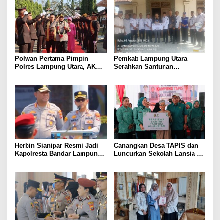
Polwan Pertama Pimpin
Pemkab Lampung Utara
Polres Lampung Utara, AKBP
Serahkan Santunan
Raswidiati Disambut Tradisi
Kemensos kepada Keluarga
Pedang Pora
Korban Kebakaran
Herbin Sianipar Resmi Jadi
Canangkan Desa TAPIS dan
Kapolresta Bandar Lampung,
Luncurkan Sekolah Lansia di
Penindakan Korupsi Masuk
Kampung Rukti Endah, Ketua
Prioritas
TP PKK Lampung Dorong
Pembangunan SDM Dimulai
dari Desa