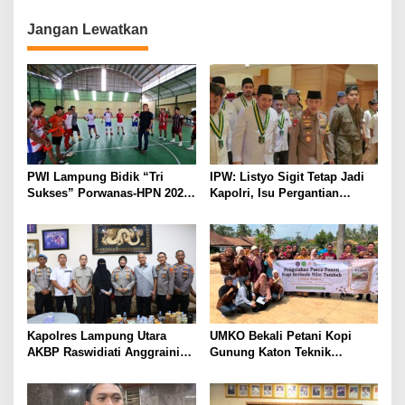
Ditembak Polisi
Jangan Lewatkan
PWI Lampung Bidik “Tri
IPW: Listyo Sigit Tetap Jadi
Sukses” Porwanas-HPN 2027:
Kapolri, Isu Pergantian
Emas, Ekonomi, dan
Diduga Dihembuskan
Pariwisata Menggeliat
Kawanan Febrie Adriansyah
Kapolres Lampung Utara
UMKO Bekali Petani Kopi
AKBP Raswidiati Anggraini
Gunung Katon Teknik
Bergerak Cepat, Rangkul
Pascapanen, Dorong Nilai
Tokoh Masyarakat dan Adat
Jual Hasil Panen Meningkat
Perkuat Kamtibmas