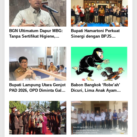
BGN Ultimatum Dapur MBG:
Bupati Hamartoni Perkuat
Tanpa Sertifikat Higiene,
Sinergi dengan BPJS
Tutup Permanen
Kesehatan, Dorong Layanan
Kesehatan Makin Cepat dan
Mudah
Bupati Lampung Utara Genjot
Babon Bangkok ‘Robe’ah’
PAD 2026, OPD Diminta Gali
Dicuri, Lima Anak Ayam
Sumber Pendapatan Baru
Menangis Piyik-Piyik, Warga
hingga Optimalkan PBB-P2
Gang Jalaba Kotabumi Heboh