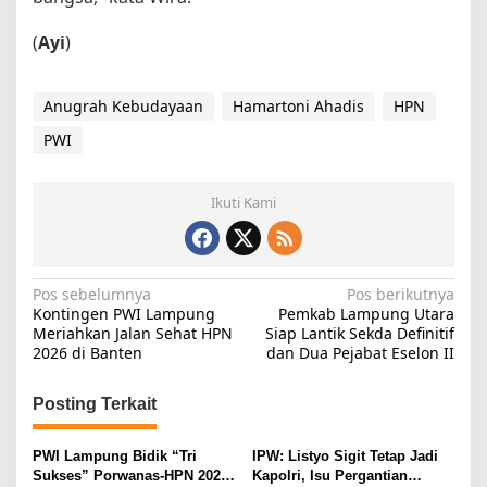
(
Ayi
)
Anugrah Kebudayaan
Hamartoni Ahadis
HPN
PWI
Ikuti Kami
N
Pos sebelumnya
Pos berikutnya
Kontingen PWI Lampung
Pemkab Lampung Utara
a
Meriahkan Jalan Sehat HPN
Siap Lantik Sekda Definitif
2026 di Banten
dan Dua Pejabat Eselon II
v
i
Posting Terkait
g
a
PWI Lampung Bidik “Tri
IPW: Listyo Sigit Tetap Jadi
s
Sukses” Porwanas-HPN 2027:
Kapolri, Isu Pergantian