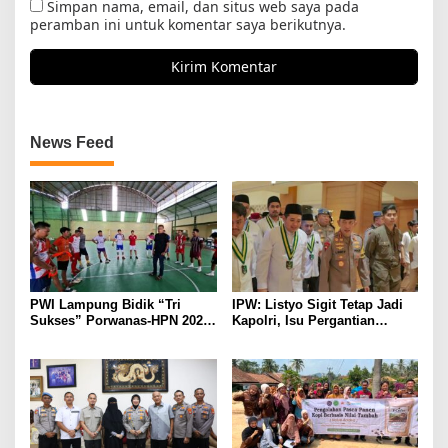
Simpan nama, email, dan situs web saya pada
peramban ini untuk komentar saya berikutnya.
News Feed
PWI Lampung Bidik “Tri
IPW: Listyo Sigit Tetap Jadi
Sukses” Porwanas-HPN 2027:
Kapolri, Isu Pergantian
Emas, Ekonomi, dan
Diduga Dihembuskan
Pariwisata Menggeliat
Kawanan Febrie Adriansyah