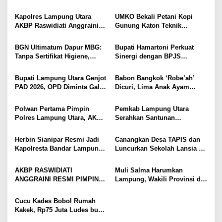
Emas, Ekonomi, dan
Diduga Dihembuskan
i
Pariwisata Menggeliat
Kawanan Febrie Adriansyah
Kapolres Lampung Utara
UMKO Bekali Petani Kopi
p
AKBP Raswidiati Anggraini
Gunung Katon Teknik
Bergerak Cepat, Rangkul
Pascapanen, Dorong Nilai
o
Tokoh Masyarakat dan Adat
Jual Hasil Panen Meningkat
BGN Ultimatum Dapur MBG:
Bupati Hamartoni Perkuat
s
Perkuat Kamtibmas
Tanpa Sertifikat Higiene,
Sinergi dengan BPJS
Tutup Permanen
Kesehatan, Dorong Layanan
Kesehatan Makin Cepat dan
Bupati Lampung Utara Genjot
Babon Bangkok ‘Robe’ah’
Mudah
PAD 2026, OPD Diminta Gali
Dicuri, Lima Anak Ayam
Sumber Pendapatan Baru
Menangis Piyik-Piyik, Warga
hingga Optimalkan PBB-P2
Gang Jalaba Kotabumi Heboh
Polwan Pertama Pimpin
Pemkab Lampung Utara
Polres Lampung Utara, AKBP
Serahkan Santunan
Raswidiati Disambut Tradisi
Kemensos kepada Keluarga
Pedang Pora
Korban Kebakaran
Herbin Sianipar Resmi Jadi
Canangkan Desa TAPIS dan
Kapolresta Bandar Lampung,
Luncurkan Sekolah Lansia di
Penindakan Korupsi Masuk
Kampung Rukti Endah, Ketua
Prioritas
TP PKK Lampung Dorong
AKBP RASWIDIATI
Muli Salma Harumkan
Pembangunan SDM Dimulai
ANGGRAINI RESMI PIMPIN
Lampung, Wakili Provinsi di
dari Desa
POLRES LAMPUNG UTARA,
FL3SN Nasional Lewat
BAWA KOMITMEN PERKUAT
“Kartografi Sunyi”
Cucu Kades Bobol Rumah
KAMTIBMAS DAN
Kakek, Rp75 Juta Ludes buat
PELAYANAN PRESISI
Judol, Diringkus dan