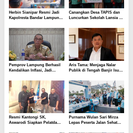
Herbin Sianipar Resmi Jadi
Canangkan Desa TAPIS dan
Kapolresta Bandar Lampung,
Luncurkan Sekolah Lansia di
Penindakan Korupsi Masuk
Kampung Rukti Endah, Ketua
Prioritas
TP PKK Lampung Dorong
Pembangunan SDM Dimulai
dari Desa
Pemprov Lampung Berhasil
Aris Tama: Menjaga Nalar
Kendalikan Inflasi, Jadi
Publik di Tengah Banjir Isu
Provinsi dengan Inflasi
Kebangsaan
Terendah di Sumatera
Resmi Kantongi SK,
Purnama Wulan Sari Mirza
Aswarodi Siapkan Pelatda
Lepas Peserta Jalan Sehat
Bulutangkis PWI Lampung
Lansia, Ajak Wujudkan