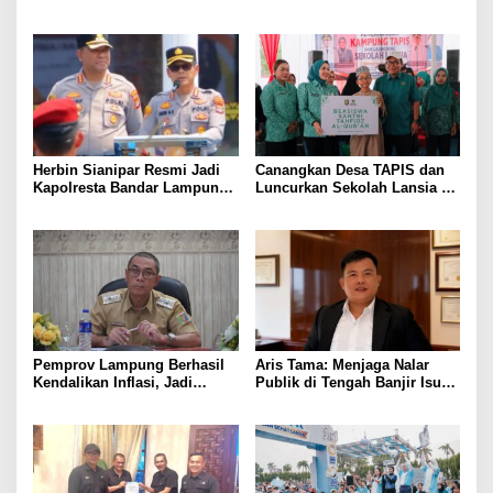
Rumah, Mesuji Tempatkan
Menangis Piyik-Piyik, Warga
Tiga Venue Pelaksanaan
Gang Jalaba Kotabumi Heboh
Soeratin Cup Piala Gubernur
Lampung
Herbin Sianipar Resmi Jadi
Canangkan Desa TAPIS dan
Kapolresta Bandar Lampung,
Luncurkan Sekolah Lansia di
Penindakan Korupsi Masuk
Kampung Rukti Endah, Ketua
Prioritas
TP PKK Lampung Dorong
Pembangunan SDM Dimulai
dari Desa
Pemprov Lampung Berhasil
Aris Tama: Menjaga Nalar
Kendalikan Inflasi, Jadi
Publik di Tengah Banjir Isu
Provinsi dengan Inflasi
Kebangsaan
Terendah di Sumatera