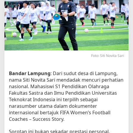
g
u
n
g
F
I
F
A
:
K
Foto: Siti Novita Sari
i
s
a
Bandar Lampung
: Dari sudut desa di Lampung,
h
nama Siti Novita Sari mendadak mencuri perhatian
S
i
nasional. Mahasiswi S1 Pendidikan Olahraga
t
Fakultas Sastra dan Ilmu Pendidikan Universitas
i
Teknokrat Indonesia ini terpilih sebagai
N
narasumber utama dalam dokumenter
o
v
internasional bertajuk FIFA Women’s Football
i
Coaches – Success Story.
t
a
Sorotan ini bukan sekadar prestasi personal,