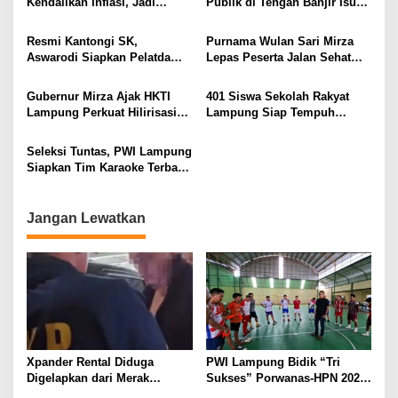
Kendalikan Inflasi, Jadi
Publik di Tengah Banjir Isu
dari Desa
Provinsi dengan Inflasi
Kebangsaan
Terendah di Sumatera
Resmi Kantongi SK,
Purnama Wulan Sari Mirza
Aswarodi Siapkan Pelatda
Lepas Peserta Jalan Sehat
Bulutangkis PWI Lampung
Lansia, Ajak Wujudkan
Menuju Porwanas 2027
Lansia Sehat dan Bahagia
Gubernur Mirza Ajak HKTI
401 Siswa Sekolah Rakyat
Lampung Perkuat Hilirisasi
Lampung Siap Tempuh
Pertanian Untuk
Tahun Ajaran Baru, Gubernur
Kesejahteraan Petani
Dorong Lahirnya Generasi
Seleksi Tuntas, PWI Lampung
Emas
Siapkan Tim Karaoke Terbaik
untuk Porwanas 2027
Jangan Lewatkan
Xpander Rental Diduga
PWI Lampung Bidik “Tri
Digelapkan dari Merak
Sukses” Porwanas-HPN 2027:
Diamankan di Bakauheni,
Emas, Ekonomi, dan