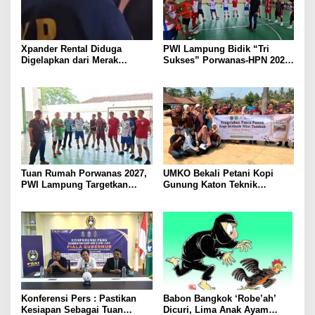
Xpander Rental Diduga
PWI Lampung Bidik “Tri
Digelapkan dari Merak
Sukses” Porwanas-HPN 2027:
Diamankan di Bakauheni,
Emas, Ekonomi, dan
Pengemudinya Prajurit TNI
Pariwisata Menggeliat
AL
Tuan Rumah Porwanas 2027,
UMKO Bekali Petani Kopi
PWI Lampung Targetkan
Gunung Katon Teknik
Futsal Kembali Berjaya
Pascapanen, Dorong Nilai
Jual Hasil Panen Meningkat
Konferensi Pers : Pastikan
Babon Bangkok ‘Robe’ah’
Kesiapan Sebagai Tuan
Dicuri, Lima Anak Ayam