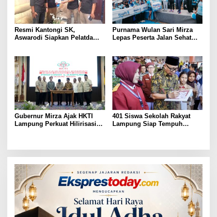
Resmi Kantongi SK,
Purnama Wulan Sari Mirza
Aswarodi Siapkan Pelatda
Lepas Peserta Jalan Sehat
Bulutangkis PWI Lampung
Lansia, Ajak Wujudkan
Menuju Porwanas 2027
Lansia Sehat dan Bahagia
Gubernur Mirza Ajak HKTI
401 Siswa Sekolah Rakyat
Lampung Perkuat Hilirisasi
Lampung Siap Tempuh
Pertanian Untuk
Tahun Ajaran Baru, Gubernur
Kesejahteraan Petani
Dorong Lahirnya Generasi
Emas