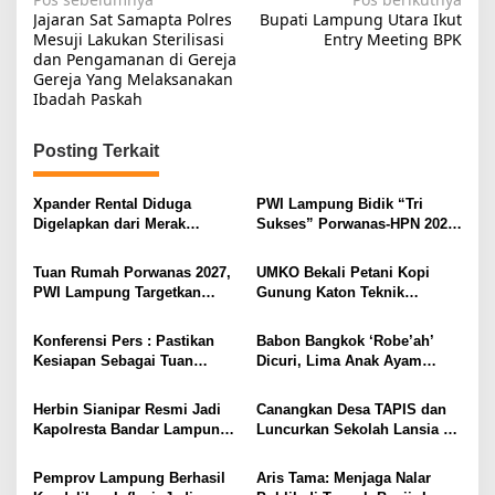
N
Jajaran Sat Samapta Polres
Bupati Lampung Utara Ikut
a
Mesuji Lakukan Sterilisasi
Entry Meeting BPK
dan Pengamanan di Gereja
v
Gereja Yang Melaksanakan
i
Ibadah Paskah
g
Posting Terkait
a
s
Xpander Rental Diduga
PWI Lampung Bidik “Tri
i
Digelapkan dari Merak
Sukses” Porwanas-HPN 2027:
Diamankan di Bakauheni,
Emas, Ekonomi, dan
p
Pengemudinya Prajurit TNI
Pariwisata Menggeliat
Tuan Rumah Porwanas 2027,
UMKO Bekali Petani Kopi
o
AL
PWI Lampung Targetkan
Gunung Katon Teknik
s
Futsal Kembali Berjaya
Pascapanen, Dorong Nilai
Jual Hasil Panen Meningkat
Konferensi Pers : Pastikan
Babon Bangkok ‘Robe’ah’
Kesiapan Sebagai Tuan
Dicuri, Lima Anak Ayam
Rumah, Mesuji Tempatkan
Menangis Piyik-Piyik, Warga
Tiga Venue Pelaksanaan
Gang Jalaba Kotabumi Heboh
Herbin Sianipar Resmi Jadi
Canangkan Desa TAPIS dan
Soeratin Cup Piala Gubernur
Kapolresta Bandar Lampung,
Luncurkan Sekolah Lansia di
Lampung
Penindakan Korupsi Masuk
Kampung Rukti Endah, Ketua
Prioritas
TP PKK Lampung Dorong
Pemprov Lampung Berhasil
Aris Tama: Menjaga Nalar
Pembangunan SDM Dimulai