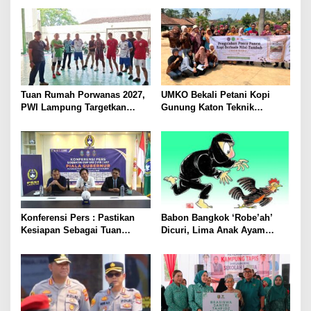
Pengemudinya Prajurit TNI
Pariwisata Menggeliat
AL
Tuan Rumah Porwanas 2027,
UMKO Bekali Petani Kopi
PWI Lampung Targetkan
Gunung Katon Teknik
Futsal Kembali Berjaya
Pascapanen, Dorong Nilai
Jual Hasil Panen Meningkat
Konferensi Pers : Pastikan
Babon Bangkok ‘Robe’ah’
Kesiapan Sebagai Tuan
Dicuri, Lima Anak Ayam
Rumah, Mesuji Tempatkan
Menangis Piyik-Piyik, Warga
Tiga Venue Pelaksanaan
Gang Jalaba Kotabumi Heboh
Soeratin Cup Piala Gubernur
Lampung