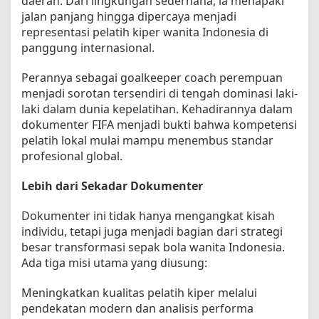
daerah. Dari lingkungan sederhana, ia menapaki
o
k
jalan panjang hingga dipercaya menjadi
u
representasi pelatih kiper wanita Indonesia di
m
panggung internasional.
e
n
Perannya sebagai goalkeeper coach perempuan
t
e
menjadi sorotan tersendiri di tengah dominasi laki-
r
laki dalam dunia kepelatihan. Kehadirannya dalam
D
dokumenter FIFA menjadi bukti bahwa kompetensi
u
pelatih lokal mulai mampu menembus standar
n
profesional global.
i
a
Lebih dari Sekadar Dokumenter
Dokumenter ini tidak hanya mengangkat kisah
individu, tetapi juga menjadi bagian dari strategi
besar transformasi sepak bola wanita Indonesia.
Ada tiga misi utama yang diusung:
Meningkatkan kualitas pelatih kiper melalui
pendekatan modern dan analisis performa