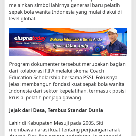
S
melainkan simbol lahirnya generasi baru pelatih
a
r
sepak bola wanita Indonesia yang mulai diakui di
i
level global.
,
M
a
h
a
s
i
s
Program dokumenter tersebut merupakan bagian
w
dari kolaborasi FIFA melalui skema Coach
i
y
Education Scholarship bersama PSSI. Fokusnya
a
jelas: membangun fondasi kuat sepak bola wanita
n
Indonesia dari sektor kepelatihan, termasuk posisi
g
krusial pelatih penjaga gawang.
T
e
m
Jejak dari Desa, Tembus Standar Dunia
b
u
Lahir di Kabupaten Mesuji pada 2005, Siti
s
membawa narasi kuat tentang perjuangan anak
D