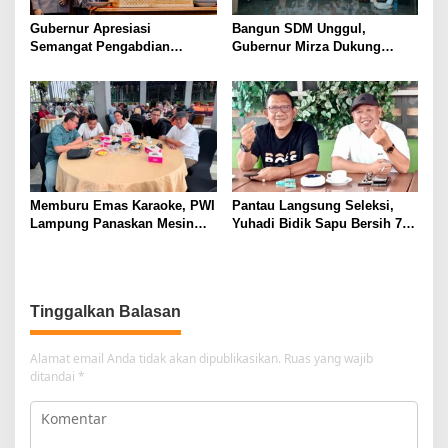
Gubernur Apresiasi
Bangun SDM Unggul,
Semangat Pengabdian
Gubernur Mirza Dukung
Purnawirawan Polri untuk
Pelatihan Bahasa Jerman
Menjaga Stabilitas Lampung
bagi Generasi Muda
Lampung
Memburu Emas Karaoke, PWI
Pantau Langsung Seleksi,
Lampung Panaskan Mesin
Yuhadi Bidik Sapu Bersih 7
Menuju Porwanas 2026
Emas Cabor Karoke di
Porwanas 2027
Tinggalkan Balasan
Alamat email Anda tidak akan dipublikasikan.
Ruas yang wajib
ditandai
*