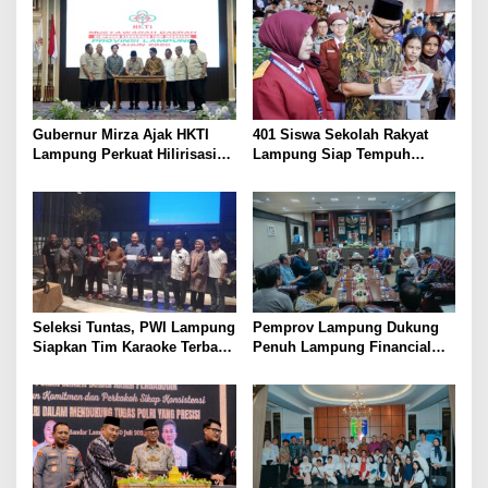
Menuju Porwanas 2027
Lansia Sehat dan Bahagia
Gubernur Mirza Ajak HKTI
401 Siswa Sekolah Rakyat
Lampung Perkuat Hilirisasi
Lampung Siap Tempuh
Pertanian Untuk
Tahun Ajaran Baru, Gubernur
Kesejahteraan Petani
Dorong Lahirnya Generasi
Emas
Seleksi Tuntas, PWI Lampung
Pemprov Lampung Dukung
Siapkan Tim Karaoke Terbaik
Penuh Lampung Financial
untuk Porwanas 2027
Festival, Perkuat Literasi
Keuangan Generasi Muda