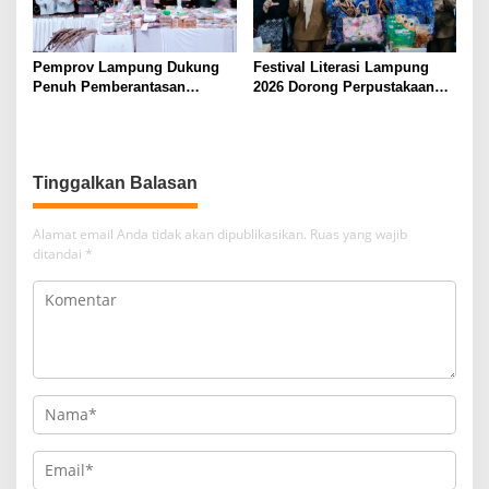
Pemprov Lampung Dukung
Festival Literasi Lampung
Penuh Pemberantasan
2026 Dorong Perpustakaan
Narkotika, Perkuat Sinergi
Jadi Ruang Edukasi dan
Jaga Keamanan Lampung
Rekreasi Keluarga
Tinggalkan Balasan
Alamat email Anda tidak akan dipublikasikan.
Ruas yang wajib
ditandai
*