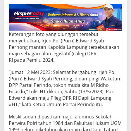
u
n
g
B
r
i
g
Keterangan foto yang diunggah tersebut
j
menyebutkan, Irjen Pol (Purn) Edward Syah
e
Pernong mantan Kapolda Lampung tersebut akan
n
P
maju sebagai calon legislatif (caleg) DPR
o
RI pada Pemilu 2024.
l
E
“Jumat 12 Mei 2023: Selamat bergabung Irjen Pol
d
(Purn) Edward Syah Pernong, didampingi Waketum
w
a
DPP Partai Perindo, tokoh muda kita M Ridho
r
Ficardo,” tulis HT dikutip, Sabtu (13/5/2023). Pak
d
Edward akan maju Pileg DPR RI Dapil Lampung.
S
#HT,” kata Ketua Umum Partai Perindo itu.
y
a
h
Meski sudah dipastikan maju, alumnus Sekolah
P
Perwira Polri tahun 1984 dan Fakultas Hukum UGM
e
1993 belum diketahui akan maju dari Dapil I atau II