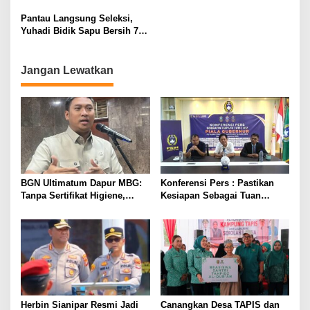
Pelatihan Bahasa Jerman
Menuju Porwanas 2026
bagi Generasi Muda
Pantau Langsung Seleksi,
Lampung
Yuhadi Bidik Sapu Bersih 7
Emas Cabor Karoke di
Porwanas 2027
Jangan Lewatkan
BGN Ultimatum Dapur MBG:
Konferensi Pers : Pastikan
Tanpa Sertifikat Higiene,
Kesiapan Sebagai Tuan
Tutup Permanen
Rumah, Mesuji Tempatkan
Tiga Venue Pelaksanaan
Soeratin Cup Piala Gubernur
Lampung
Herbin Sianipar Resmi Jadi
Canangkan Desa TAPIS dan