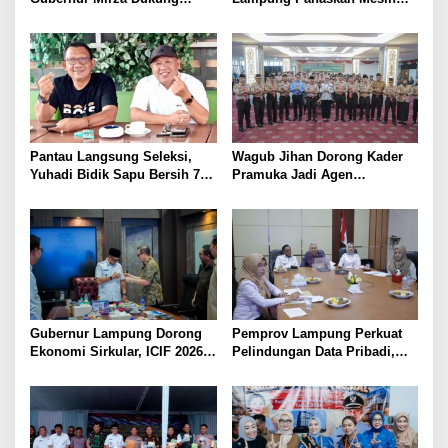
Pelatihan Bahasa Jerman
Menuju Porwanas 2026
bagi Generasi Muda
Lampung
Pantau Langsung Seleksi,
Wagub Jihan Dorong Kader
Yuhadi Bidik Sapu Bersih 7
Pramuka Jadi Agen
Emas Cabor Karoke di
Perubahan Melalui KPDK
Porwanas 2027
2026
Gubernur Lampung Dorong
Pemprov Lampung Perkuat
Ekonomi Sirkular, ICIF 2026
Pelindungan Data Pribadi,
Jadi Peluang Tarik Investasi
Tingkatkan Literasi
Hijau ke Lampung
Keamanan Siber Aparatur