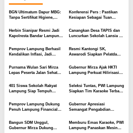
a
i
n
s
d
BGN Ultimatum Dapur MBG:
Konferensi Pers : Pastikan
i
o
Tanpa Sertifikat Higiene,
Kesiapan Sebagai Tuan
Tutup Permanen
Rumah, Mesuji Tempatkan
p
Tiga Venue Pelaksanaan
Herbin Sianipar Resmi Jadi
Canangkan Desa TAPIS dan
o
Soeratin Cup Piala Gubernur
Kapolresta Bandar Lampung,
Luncurkan Sekolah Lansia di
Lampung
s
Penindakan Korupsi Masuk
Kampung Rukti Endah, Ketua
Prioritas
TP PKK Lampung Dorong
Pemprov Lampung Berhasil
Resmi Kantongi SK,
Pembangunan SDM Dimulai
Kendalikan Inflasi, Jadi
Aswarodi Siapkan Pelatda
dari Desa
Provinsi dengan Inflasi
Bulutangkis PWI Lampung
Terendah di Sumatera
Menuju Porwanas 2027
Purnama Wulan Sari Mirza
Gubernur Mirza Ajak HKTI
Lepas Peserta Jalan Sehat
Lampung Perkuat Hilirisasi
Lansia, Ajak Wujudkan
Pertanian Untuk
Lansia Sehat dan Bahagia
Kesejahteraan Petani
401 Siswa Sekolah Rakyat
Seleksi Tuntas, PWI Lampung
Lampung Siap Tempuh
Siapkan Tim Karaoke Terbaik
Tahun Ajaran Baru, Gubernur
untuk Porwanas 2027
Dorong Lahirnya Generasi
Pemprov Lampung Dukung
Gubernur Apresiasi
Emas
Penuh Lampung Financial
Semangat Pengabdian
Festival, Perkuat Literasi
Purnawirawan Polri untuk
Keuangan Generasi Muda
Menjaga Stabilitas Lampung
Bangun SDM Unggul,
Memburu Emas Karaoke, PWI
Gubernur Mirza Dukung
Lampung Panaskan Mesin