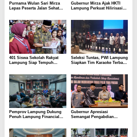
Purnama Wulan Sari Mirza
Gubernur Mirza Ajak HKTI
Lepas Peserta Jalan Sehat
Lampung Perkuat Hilirisasi
Lansia, Ajak Wujudkan
Pertanian Untuk
Lansia Sehat dan Bahagia
Kesejahteraan Petani
401 Siswa Sekolah Rakyat
Seleksi Tuntas, PWI Lampung
Lampung Siap Tempuh
Siapkan Tim Karaoke Terbaik
Tahun Ajaran Baru, Gubernur
untuk Porwanas 2027
Dorong Lahirnya Generasi
Emas
Pemprov Lampung Dukung
Gubernur Apresiasi
Penuh Lampung Financial
Semangat Pengabdian
Festival, Perkuat Literasi
Purnawirawan Polri untuk
Keuangan Generasi Muda
Menjaga Stabilitas Lampung