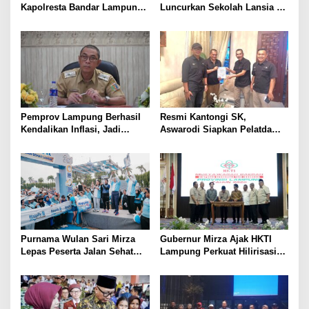
Kapolresta Bandar Lampung,
Luncurkan Sekolah Lansia di
Penindakan Korupsi Masuk
Kampung Rukti Endah, Ketua
Prioritas
TP PKK Lampung Dorong
Pembangunan SDM Dimulai
dari Desa
Pemprov Lampung Berhasil
Resmi Kantongi SK,
Kendalikan Inflasi, Jadi
Aswarodi Siapkan Pelatda
Provinsi dengan Inflasi
Bulutangkis PWI Lampung
Terendah di Sumatera
Menuju Porwanas 2027
Purnama Wulan Sari Mirza
Gubernur Mirza Ajak HKTI
Lepas Peserta Jalan Sehat
Lampung Perkuat Hilirisasi
Lansia, Ajak Wujudkan
Pertanian Untuk
Lansia Sehat dan Bahagia
Kesejahteraan Petani