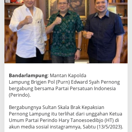
D
P
R
R
I
,
M
a
n
t
a
n
K
Bandarlampung
: Mantan Kapolda
a
Lampung Brigjen Pol (Purn) Edward Syah Pernong
p
bergabung bersama Partai Persatuan Indonesia
o
(Perindo).
l
d
a
Bergabungnya Sultan Skala Brak Kepaksian
L
Pernong Lampung itu terlihat dari unggahan Ketua
a
Umum Partai Perindo Hary Tanoesoedibjo (HT) di
m
akun media sosial instagramnya, Sabtu (13/5/2023).
p