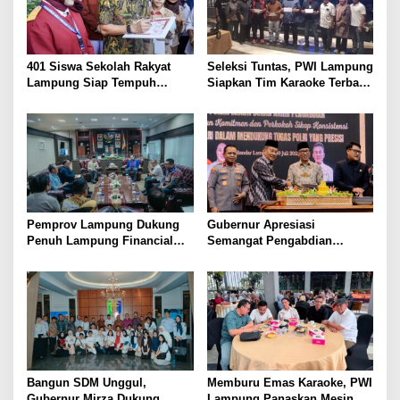
401 Siswa Sekolah Rakyat
Seleksi Tuntas, PWI Lampung
Lampung Siap Tempuh
Siapkan Tim Karaoke Terbaik
Tahun Ajaran Baru, Gubernur
untuk Porwanas 2027
Dorong Lahirnya Generasi
Emas
Pemprov Lampung Dukung
Gubernur Apresiasi
Penuh Lampung Financial
Semangat Pengabdian
Festival, Perkuat Literasi
Purnawirawan Polri untuk
Keuangan Generasi Muda
Menjaga Stabilitas Lampung
Bangun SDM Unggul,
Memburu Emas Karaoke, PWI
Gubernur Mirza Dukung
Lampung Panaskan Mesin