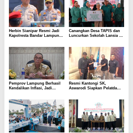
Lampung
Herbin Sianipar Resmi Jadi
Canangkan Desa TAPIS dan
Kapolresta Bandar Lampung,
Luncurkan Sekolah Lansia di
Penindakan Korupsi Masuk
Kampung Rukti Endah, Ketua
Prioritas
TP PKK Lampung Dorong
Pembangunan SDM Dimulai
dari Desa
Pemprov Lampung Berhasil
Resmi Kantongi SK,
Kendalikan Inflasi, Jadi
Aswarodi Siapkan Pelatda
Provinsi dengan Inflasi
Bulutangkis PWI Lampung
Terendah di Sumatera
Menuju Porwanas 2027