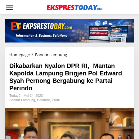
L
e
w
a
t
i
k
e
k
o
Homepage
/
Bandar Lampung
D
n
i
t
Dikabarkan Nyalon DPR RI, Mantan
k
e
a
Kapolda Lampung Brigjen Pol Edward
n
b
Syah Pernong Bergabung ke Partai
a
Perindo
r
k
Today2
Mei 14, 2023
a
Bandar Lampung
,
Headline
,
Politik
n
N
y
a
l
o
n