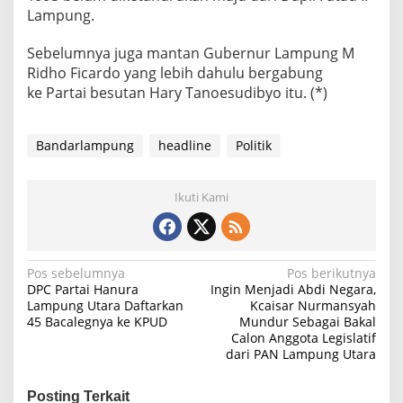
r
Lampung.
n
o
n
Sebelumnya juga mantan Gubernur Lampung M
g
Ridho Ficardo yang lebih dahulu bergabung
B
ke Partai besutan Hary Tanoesudibyo itu. (*)
e
r
g
Bandarlampung
headline
Politik
a
b
u
n
Ikuti Kami
g
k
e
P
N
Pos sebelumnya
Pos berikutnya
a
DPC Partai Hanura
Ingin Menjadi Abdi Negara,
r
a
Lampung Utara Daftarkan
Kcaisar Nurmansyah
t
45 Bacalegnya ke KPUD
Mundur Sebagai Bakal
v
a
Calon Anggota Legislatif
i
i
dari PAN Lampung Utara
P
g
e
r
Posting Terkait