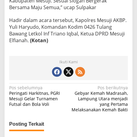
Kabupaten Mesuji. Sesuai slogan Bergerak
e
m
Bersama Maju Semua,” ucap Sulpakar
k
a
Hadir dalam acara tersebut, Kapolres Mesuji AKBP.
b
Yuli Haryudo, Komandan Kodim 0426 Tulang
M
Bawang Letkol Inf Triano Iqbal, Ketua DPRD Mesuji
e
s
Elfianah.
(Kotan)
u
j
i
Ikuti Kami
N
Pos sebelumnya
Pos berikutnya
Peringati Harkitnas, PGRI
Gebyar Kemah Madrasah,
a
Mesuji Gelar Turnamen
Lampung Utara menjadi
Futsal dan Bola Voli
yang Pertama
v
Melaksanakan Kemah Bakti
i
g
Posting Terkait
a