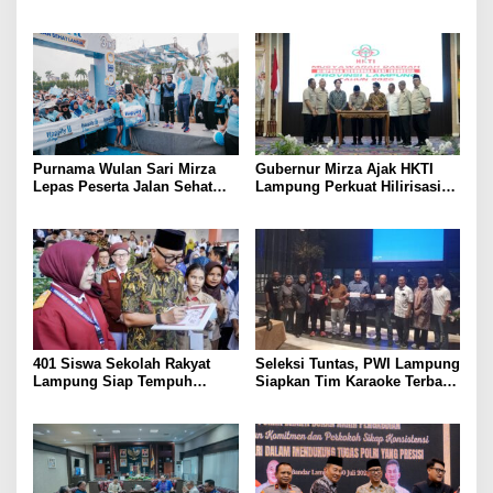
Provinsi dengan Inflasi
Bulutangkis PWI Lampung
Terendah di Sumatera
Menuju Porwanas 2027
Purnama Wulan Sari Mirza
Gubernur Mirza Ajak HKTI
Lepas Peserta Jalan Sehat
Lampung Perkuat Hilirisasi
Lansia, Ajak Wujudkan
Pertanian Untuk
Lansia Sehat dan Bahagia
Kesejahteraan Petani
401 Siswa Sekolah Rakyat
Seleksi Tuntas, PWI Lampung
Lampung Siap Tempuh
Siapkan Tim Karaoke Terbaik
Tahun Ajaran Baru, Gubernur
untuk Porwanas 2027
Dorong Lahirnya Generasi
Emas