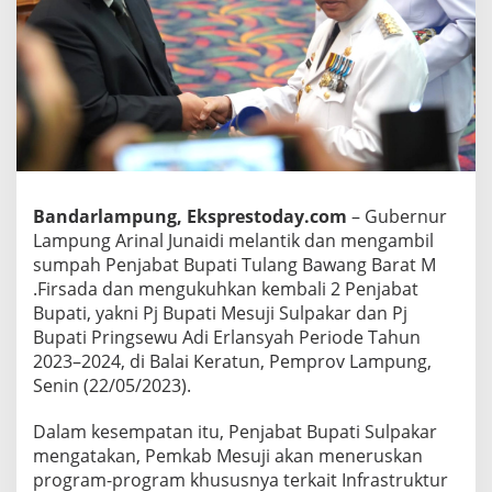
i
J
a
d
i
P
j
B
u
p
Bandarlampung, Eksprestoday.com
– Gubernur
a
t
Lampung Arinal Junaidi melantik dan mengambil
i
sumpah Penjabat Bupati Tulang Bawang Barat M
M
.Firsada dan mengukuhkan kembali 2 Penjabat
e
Bupati, yakni Pj Bupati Mesuji Sulpakar dan Pj
s
u
Bupati Pringsewu Adi Erlansyah Periode Tahun
j
2023–2024, di Balai Keratun, Pemprov Lampung,
i
Senin (22/05/2023).
,
S
Dalam kesempatan itu, Penjabat Bupati Sulpakar
u
l
mengatakan, Pemkab Mesuji akan meneruskan
p
program-program khususnya terkait Infrastruktur