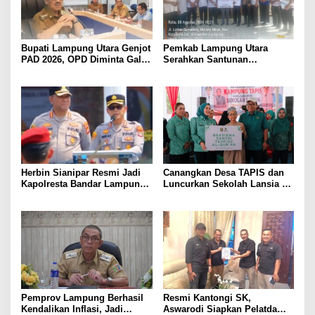
Bupati Lampung Utara Genjot
Pemkab Lampung Utara
PAD 2026, OPD Diminta Gali
Serahkan Santunan
Sumber Pendapatan Baru
Kemensos kepada Keluarga
hingga Optimalkan PBB-P2
Korban Kebakaran
Herbin Sianipar Resmi Jadi
Canangkan Desa TAPIS dan
Kapolresta Bandar Lampung,
Luncurkan Sekolah Lansia di
Penindakan Korupsi Masuk
Kampung Rukti Endah, Ketua
Prioritas
TP PKK Lampung Dorong
Pembangunan SDM Dimulai
dari Desa
Pemprov Lampung Berhasil
Resmi Kantongi SK,
Kendalikan Inflasi, Jadi
Aswarodi Siapkan Pelatda