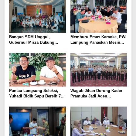
Bangun SDM Unggul,
Memburu Emas Karaoke, PWI
Gubernur Mirza Dukung
Lampung Panaskan Mesin
Pelatihan Bahasa Jerman
Menuju Porwanas 2026
bagi Generasi Muda
Lampung
Pantau Langsung Seleksi,
Wagub Jihan Dorong Kader
Yuhadi Bidik Sapu Bersih 7
Pramuka Jadi Agen
Emas Cabor Karoke di
Perubahan Melalui KPDK
Porwanas 2027
2026