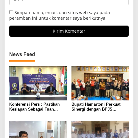
Simpan nama, email, dan situs web saya pada
peramban ini untuk komentar saya berikutnya.
News Feed
Konferensi Pers : Pastikan
Bupati Hamartoni Perkuat
Kesiapan Sebagai Tuan
Sinergi dengan BPJS
Rumah, Mesuji Tempatkan
Kesehatan, Dorong Layanan
Tiga Venue Pelaksanaan
Kesehatan Makin Cepat dan
Soeratin Cup Piala Gubernur
Mudah
Lampung