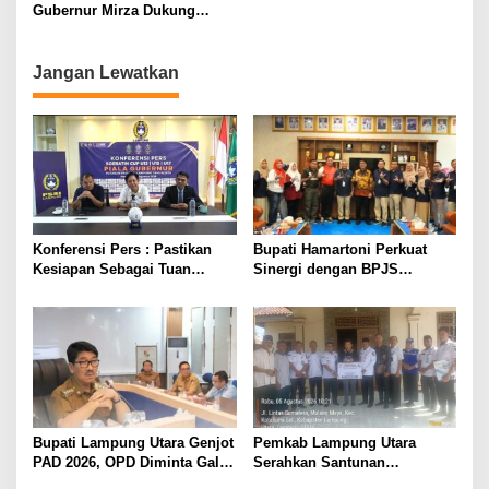
Gubernur Mirza Dukung
Pelatihan Bahasa Jerman
bagi Generasi Muda
Lampung
Jangan Lewatkan
Konferensi Pers : Pastikan
Bupati Hamartoni Perkuat
Kesiapan Sebagai Tuan
Sinergi dengan BPJS
Rumah, Mesuji Tempatkan
Kesehatan, Dorong Layanan
Tiga Venue Pelaksanaan
Kesehatan Makin Cepat dan
Soeratin Cup Piala Gubernur
Mudah
Lampung
Bupati Lampung Utara Genjot
Pemkab Lampung Utara
PAD 2026, OPD Diminta Gali
Serahkan Santunan
Sumber Pendapatan Baru
Kemensos kepada Keluarga