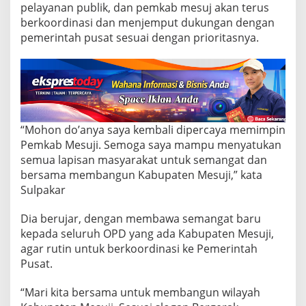
a
pelayanan publik, dan pemkab mesuj akan terus
k
berkoordinasi dan menjemput dukungan dengan
a
pemerintah pusat sesuai dengan prioritasnya.
r
S
i
a
p
L
a
n
“Mohon do’anya saya kembali dipercaya memimpin
j
Pemkab Mesuji. Semoga saya mampu menyatukan
u
semua lapisan masyarakat untuk semangat dan
t
k
bersama membangun Kabupaten Mesuji,” kata
a
Sulpakar
n
P
Dia berujar, dengan membawa semangat baru
r
kepada seluruh OPD yang ada Kabupaten Mesuji,
o
g
agar rutin untuk berkoordinasi ke Pemerintah
r
Pusat.
a
m
“Mari kita bersama untuk membangun wilayah
P