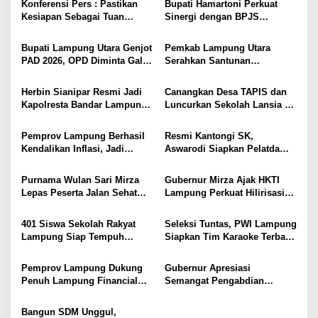
s
Konferensi Pers : Pastikan
Bupati Hamartoni Perkuat
Kesiapan Sebagai Tuan
Sinergi dengan BPJS
i
Rumah, Mesuji Tempatkan
Kesehatan, Dorong Layanan
Tiga Venue Pelaksanaan
Kesehatan Makin Cepat dan
p
Bupati Lampung Utara Genjot
Pemkab Lampung Utara
Soeratin Cup Piala Gubernur
Mudah
PAD 2026, OPD Diminta Gali
Serahkan Santunan
o
Lampung
Sumber Pendapatan Baru
Kemensos kepada Keluarga
s
hingga Optimalkan PBB-P2
Korban Kebakaran
Herbin Sianipar Resmi Jadi
Canangkan Desa TAPIS dan
Kapolresta Bandar Lampung,
Luncurkan Sekolah Lansia di
Penindakan Korupsi Masuk
Kampung Rukti Endah, Ketua
Prioritas
TP PKK Lampung Dorong
Pemprov Lampung Berhasil
Resmi Kantongi SK,
Pembangunan SDM Dimulai
Kendalikan Inflasi, Jadi
Aswarodi Siapkan Pelatda
dari Desa
Provinsi dengan Inflasi
Bulutangkis PWI Lampung
Terendah di Sumatera
Menuju Porwanas 2027
Purnama Wulan Sari Mirza
Gubernur Mirza Ajak HKTI
Lepas Peserta Jalan Sehat
Lampung Perkuat Hilirisasi
Lansia, Ajak Wujudkan
Pertanian Untuk
Lansia Sehat dan Bahagia
Kesejahteraan Petani
401 Siswa Sekolah Rakyat
Seleksi Tuntas, PWI Lampung
Lampung Siap Tempuh
Siapkan Tim Karaoke Terbaik
Tahun Ajaran Baru, Gubernur
untuk Porwanas 2027
Dorong Lahirnya Generasi
Pemprov Lampung Dukung
Gubernur Apresiasi
Emas
Penuh Lampung Financial
Semangat Pengabdian
Festival, Perkuat Literasi
Purnawirawan Polri untuk
Keuangan Generasi Muda
Menjaga Stabilitas Lampung
Bangun SDM Unggul,