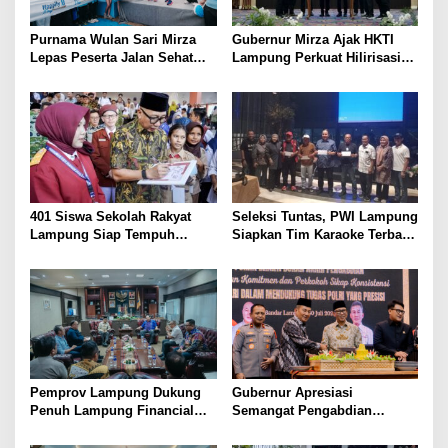
Purnama Wulan Sari Mirza
Gubernur Mirza Ajak HKTI
Lepas Peserta Jalan Sehat
Lampung Perkuat Hilirisasi
Lansia, Ajak Wujudkan
Pertanian Untuk
Lansia Sehat dan Bahagia
Kesejahteraan Petani
401 Siswa Sekolah Rakyat
Seleksi Tuntas, PWI Lampung
Lampung Siap Tempuh
Siapkan Tim Karaoke Terbaik
Tahun Ajaran Baru, Gubernur
untuk Porwanas 2027
Dorong Lahirnya Generasi
Emas
Pemprov Lampung Dukung
Gubernur Apresiasi
Penuh Lampung Financial
Semangat Pengabdian
Festival, Perkuat Literasi
Purnawirawan Polri untuk
Keuangan Generasi Muda
Menjaga Stabilitas Lampung