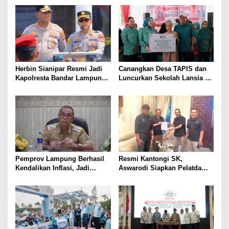
hingga Optimalkan PBB-P2
Korban Kebakaran
Herbin Sianipar Resmi Jadi
Canangkan Desa TAPIS dan
Kapolresta Bandar Lampung,
Luncurkan Sekolah Lansia di
Penindakan Korupsi Masuk
Kampung Rukti Endah, Ketua
Prioritas
TP PKK Lampung Dorong
Pembangunan SDM Dimulai
dari Desa
Pemprov Lampung Berhasil
Resmi Kantongi SK,
Kendalikan Inflasi, Jadi
Aswarodi Siapkan Pelatda
Provinsi dengan Inflasi
Bulutangkis PWI Lampung
Terendah di Sumatera
Menuju Porwanas 2027