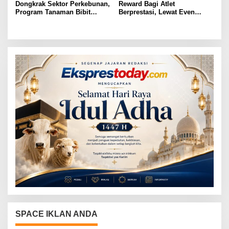
Dongkrak Sektor Perkebunan,
Reward Bagi Atlet
Program Tanaman Bibit
Berprestasi, Lewat Even
Kakao Bakal Ditanam di 1.500
Soeratin dan Porprov PSSI
Hektar Untuk Lahan Petani
dan KONI Mesuji Akan
Mesuji
Ajukkan Program Beasiswa
Khusus ke Pemerintah
Daerah
SPACE IKLAN ANDA