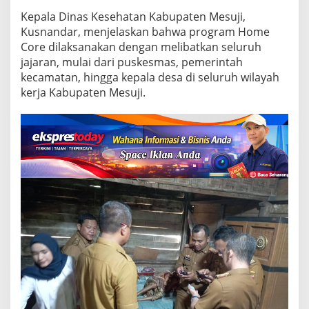
e
l
Kepala Dinas Kesehatan Kabupaten Mesuji,
a
Kusnandar, menjelaskan bahwa program Home
y
Core dilaksanakan dengan melibatkan seluruh
a
jajaran, mulai dari puskesmas, pemerintah
n
a
kecamatan, hingga kepala desa di seluruh wilayah
n
kerja Kabupaten Mesuji.
K
e
s
e
h
a
t
a
n
G
r
a
t
i
s
L
a