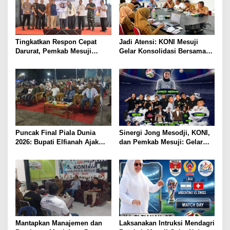
Tingkatkan Respon Cepat
Jadi Atensi: KONI Mesuji
Darurat, Pemkab Mesuji
Gelar Konsolidasi Bersama
Resmi Luncurkan Call Center
Lintas Sektor, Perencanaan
Layanan Nomor Tunggal 112
Rehab Gedung Olahraga,
Sarana Training Center Para
Atlet Daerah
Puncak Final Piala Dunia
Sinergi Jong Mesodji, KONI,
2026: Bupati Elfianah Ajak
dan Pemkab Mesuji: Gelar
Jaga Harmonisasi Mesuji
Pesta Rakyat dan Nobar Final
Piala Dunia 2026, Panggung
Hiburan Menyatukan
Masyarakat
Mantapkan Manajemen dan
Laksanakan Intruksi Mendagri