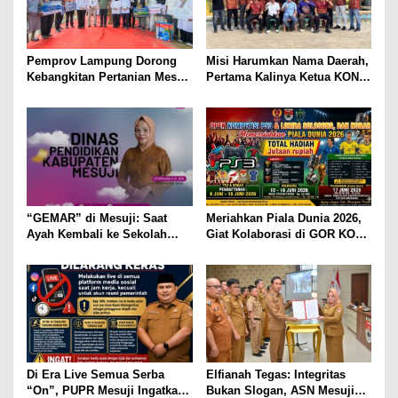
Pemprov Lampung Dorong
Misi Harumkan Nama Daerah,
Kebangkitan Pertanian Mesuji
Pertama Kalinya Ketua KONI
Melalui Teknologi dan Inovasi
Mesuji Lepas Kontingen
PKKGO Ikuti Kompetisi
Igornas Tingkat Provinsi Ke
Lampung Utara
“GEMAR” di Mesuji: Saat
Meriahkan Piala Dunia 2026,
Ayah Kembali ke Sekolah
Giat Kolaborasi di GOR KONI
untuk Jemput Rapor Anak
Mesuji Bakal Gelar Rangkaian
Kompetisi : Dari PS3,
Solosong, hingga Mobile
Legends
Di Era Live Semua Serba
Elfianah Tegas: Integritas
“On”, PUPR Mesuji Ingatkan
Bukan Slogan, ASN Mesuji