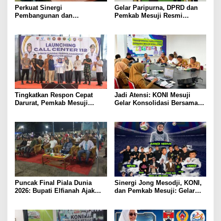
Perkuat Sinergi
Gelar Paripurna, DPRD dan
Pembangunan dan
Pemkab Mesuji Resmi
Keamanan, Pemkab dan
Menyepakati Raperda
DPRD Mesuji Gelar Rakor
Pertanggungjawaban APBD
Forkopimda
2025
Tingkatkan Respon Cepat
Jadi Atensi: KONI Mesuji
Darurat, Pemkab Mesuji
Gelar Konsolidasi Bersama
Resmi Luncurkan Call Center
Lintas Sektor, Perencanaan
Layanan Nomor Tunggal 112
Rehab Gedung Olahraga,
Sarana Training Center Para
Atlet Daerah
Puncak Final Piala Dunia
Sinergi Jong Mesodji, KONI,
2026: Bupati Elfianah Ajak
dan Pemkab Mesuji: Gelar
Jaga Harmonisasi Mesuji
Pesta Rakyat dan Nobar Final
Piala Dunia 2026, Panggung
Hiburan Menyatukan