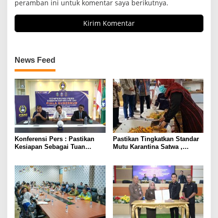
peramban ini untuk komentar saya berikutnya.
News Feed
Konferensi Pers : Pastikan
Pastikan Tingkatkan Standar
Kesiapan Sebagai Tuan
Mutu Karantina Satwa ,
Rumah, Mesuji Tempatkan
Bupati Elfianah Tinjau
Tiga Venue Pelaksanaan
Langsung Instalasi
Soeratin Cup Piala Gubernur
Pengolahan Pangan PT
Lampung
Biomedika Nusantara Indah
Mesuji