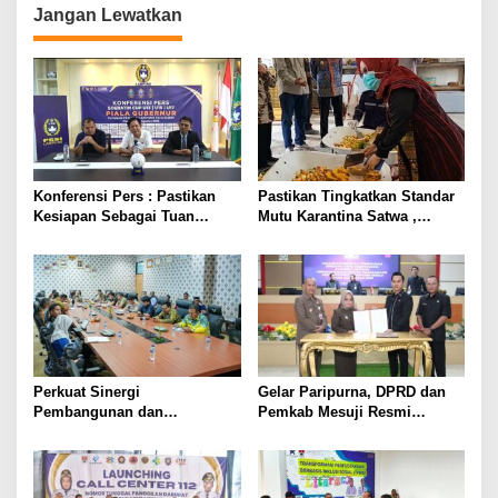
Jangan Lewatkan
Konferensi Pers : Pastikan
Pastikan Tingkatkan Standar
Kesiapan Sebagai Tuan
Mutu Karantina Satwa ,
Rumah, Mesuji Tempatkan
Bupati Elfianah Tinjau
Tiga Venue Pelaksanaan
Langsung Instalasi
Soeratin Cup Piala Gubernur
Pengolahan Pangan PT
Lampung
Biomedika Nusantara Indah
Mesuji
Perkuat Sinergi
Gelar Paripurna, DPRD dan
Pembangunan dan
Pemkab Mesuji Resmi
Keamanan, Pemkab dan
Menyepakati Raperda
DPRD Mesuji Gelar Rakor
Pertanggungjawaban APBD
Forkopimda
2025