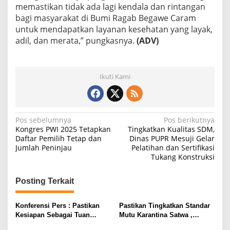
memastikan tidak ada lagi kendala dan rintangan
bagi masyarakat di Bumi Ragab Begawe Caram
untuk mendapatkan layanan kesehatan yang layak,
adil, dan merata,” pungkasnya.
(ADV)
Ikuti Kami
N
Pos sebelumnya
Pos berikutnya
Kongres PWI 2025 Tetapkan
Tingkatkan Kualitas SDM,
a
Daftar Pemilih Tetap dan
Dinas PUPR Mesuji Gelar
Jumlah Peninjau
Pelatihan dan Sertifikasi
v
Tukang Konstruksi
i
g
Posting Terkait
a
s
Konferensi Pers : Pastikan
Pastikan Tingkatkan Standar
Kesiapan Sebagai Tuan
Mutu Karantina Satwa ,
i
Rumah, Mesuji Tempatkan
Bupati Elfianah Tinjau