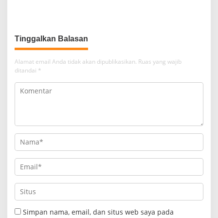
ASN: Jam Kerja Bukan
Diminta Tolak Gratifikasi
Panggung Konten
Tinggalkan Balasan
Alamat email Anda tidak akan dipublikasikan.
Ruas yang wajib
ditandai
*
Simpan nama, email, dan situs web saya pada