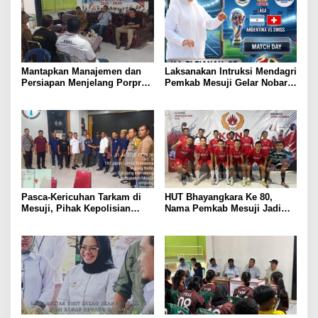
Masyarakat
Mantapkan Manajemen dan
Laksanakan Intruksi Mendagri
Persiapan Menjelang Porprov
Pemkab Mesuji Gelar Nobar
2026, KONI dan Pemkab
Piala Dunia dan Senam Sehat
Mesuji Pastikan Siap Berikan
bersama Bupati Mesuji
Suport Penuh Cabor – Atlet
Berprestasi
​Pasca-Kericuhan Tarkam di
HUT Bhayangkara Ke 80,
Mesuji, Pihak Kepolisian
Nama Pemkab Mesuji Jadi
Bersama KONI dan PSSI
Satu – Satunya Tim Yang
Sepakat Terapkan Aturan
Siap Berpartisipasi Di Liga
Disiplin Ketat
Mini Soccer Kapolda Cup
Lampung, Berikut Data Para
Pemainnya :