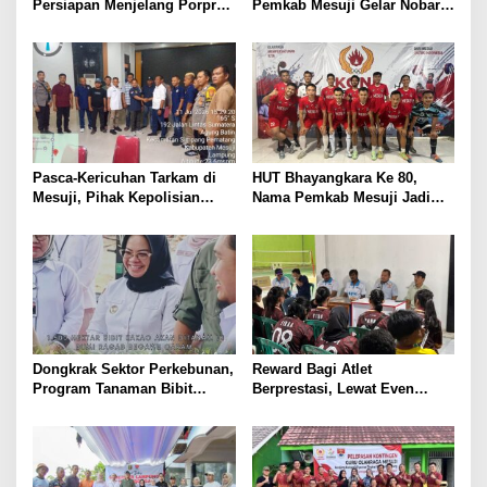
Persiapan Menjelang Porprov
Pemkab Mesuji Gelar Nobar
2026, KONI dan Pemkab
Piala Dunia dan Senam Sehat
Mesuji Pastikan Siap Berikan
bersama Bupati Mesuji
Suport Penuh Cabor – Atlet
Berprestasi
​Pasca-Kericuhan Tarkam di
HUT Bhayangkara Ke 80,
Mesuji, Pihak Kepolisian
Nama Pemkab Mesuji Jadi
Bersama KONI dan PSSI
Satu – Satunya Tim Yang
Sepakat Terapkan Aturan
Siap Berpartisipasi Di Liga
Disiplin Ketat
Mini Soccer Kapolda Cup
Lampung, Berikut Data Para
Pemainnya :
Dongkrak Sektor Perkebunan,
Reward Bagi Atlet
Program Tanaman Bibit
Berprestasi, Lewat Even
Kakao Bakal Ditanam di 1.500
Soeratin dan Porprov PSSI
Hektar Untuk Lahan Petani
dan KONI Mesuji Akan
Mesuji
Ajukkan Program Beasiswa
Khusus ke Pemerintah
Daerah