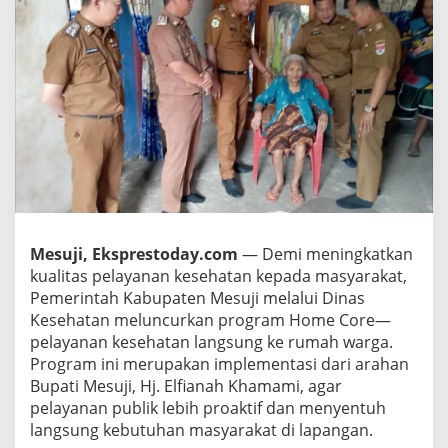
u
r
k
a
n
P
r
o
g
r
a
m
“
H
Mesuji, Eksprestoday.com
— Demi meningkatkan
O
kualitas pelayanan kesehatan kepada masyarakat,
M
Pemerintah Kabupaten Mesuji melalui Dinas
E
Kesehatan meluncurkan program Home Core—
C
pelayanan kesehatan langsung ke rumah warga.
O
R
Program ini merupakan implementasi dari arahan
E
Bupati Mesuji, Hj. Elfianah Khamami, agar
”
pelayanan publik lebih proaktif dan menyentuh
,
langsung kebutuhan masyarakat di lapangan.
P