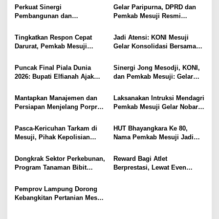
Tiga Venue Pelaksanaan
Langsung Instalasi
p
Perkuat Sinergi
Gelar Paripurna, DPRD dan
Soeratin Cup Piala Gubernur
Pengolahan Pangan PT
Pembangunan dan
Pemkab Mesuji Resmi
o
Lampung
Biomedika Nusantara Indah
Keamanan, Pemkab dan
Menyepakati Raperda
Mesuji
s
DPRD Mesuji Gelar Rakor
Pertanggungjawaban APBD
Tingkatkan Respon Cepat
Jadi Atensi: KONI Mesuji
Forkopimda
2025
Darurat, Pemkab Mesuji
Gelar Konsolidasi Bersama
Resmi Luncurkan Call Center
Lintas Sektor, Perencanaan
Layanan Nomor Tunggal 112
Rehab Gedung Olahraga,
Puncak Final Piala Dunia
Sinergi Jong Mesodji, KONI,
Sarana Training Center Para
2026: Bupati Elfianah Ajak
dan Pemkab Mesuji: Gelar
Atlet Daerah
Jaga Harmonisasi Mesuji
Pesta Rakyat dan Nobar Final
Piala Dunia 2026, Panggung
Mantapkan Manajemen dan
Laksanakan Intruksi Mendagri
Hiburan Menyatukan
Persiapan Menjelang Porprov
Pemkab Mesuji Gelar Nobar
Masyarakat
2026, KONI dan Pemkab
Piala Dunia dan Senam Sehat
Mesuji Pastikan Siap Berikan
bersama Bupati Mesuji
​Pasca-Kericuhan Tarkam di
HUT Bhayangkara Ke 80,
Suport Penuh Cabor – Atlet
Mesuji, Pihak Kepolisian
Nama Pemkab Mesuji Jadi
Berprestasi
Bersama KONI dan PSSI
Satu – Satunya Tim Yang
Sepakat Terapkan Aturan
Siap Berpartisipasi Di Liga
Dongkrak Sektor Perkebunan,
Reward Bagi Atlet
Disiplin Ketat
Mini Soccer Kapolda Cup
Program Tanaman Bibit
Berprestasi, Lewat Even
Lampung, Berikut Data Para
Kakao Bakal Ditanam di 1.500
Soeratin dan Porprov PSSI
Pemainnya :
Hektar Untuk Lahan Petani
dan KONI Mesuji Akan
Pemprov Lampung Dorong
Mesuji
Ajukkan Program Beasiswa
Kebangkitan Pertanian Mesuji
Khusus ke Pemerintah
Melalui Teknologi dan Inovasi
Daerah