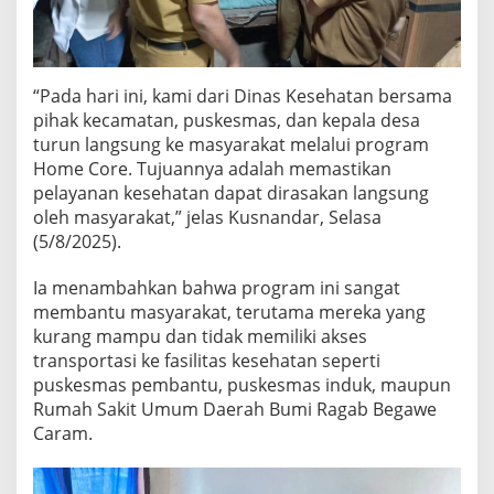
n
g
s
u
n
“Pada hari ini, kami dari Dinas Kesehatan bersama
g
pihak kecamatan, puskesmas, dan kepala desa
k
e
turun langsung ke masyarakat melalui program
R
Home Core. Tujuannya adalah memastikan
u
pelayanan kesehatan dapat dirasakan langsung
m
oleh masyarakat,” jelas Kusnandar, Selasa
a
(5/8/2025).
h
W
a
Ia menambahkan bahwa program ini sangat
r
membantu masyarakat, terutama mereka yang
g
kurang mampu dan tidak memiliki akses
a
transportasi ke fasilitas kesehatan seperti
puskesmas pembantu, puskesmas induk, maupun
Rumah Sakit Umum Daerah Bumi Ragab Begawe
Caram.