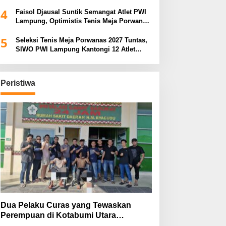
Porwanas 2027
4
Faisol Djausal Suntik Semangat Atlet PWI
Lampung, Optimistis Tenis Meja Porwanas
Bidik Prestasi Nasional
5
Seleksi Tenis Meja Porwanas 2027 Tuntas,
SIWO PWI Lampung Kantongi 12 Atlet
Terbaik Bidik Medali Emas
Peristiwa
Dua Pelaku Curas yang Tewaskan
Perempuan di Kotabumi Utara
Ditangkap, Polisi Ungkap Motif