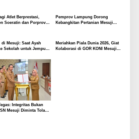
Sepakat Terapkan Aturan
Tim Yang Siap Berpartisipasi Di
etat
Liga Mini Soccer Kapolda Cup
Lampung, Berikut Data Para
gi Atlet Berprestasi,
Pemprov Lampung Dorong
Pemainnya :
n Soeratin dan Porprov
Kebangkitan Pertanian Mesuji
 KONI Mesuji Akan
Melalui Teknologi dan Inovasi
Program Beasiswa Khusus
intah Daerah
di Mesuji: Saat Ayah
Meriahkan Piala Dunia 2026, Giat
ke Sekolah untuk Jemput
Kolaborasi di GOR KONI Mesuji
ak
Bakal Gelar Rangkaian Kompetisi :
Dari PS3, Solosong, hingga Mobile
Legends
Tegas: Integritas Bukan
SN Mesuji Diminta Tolak
i