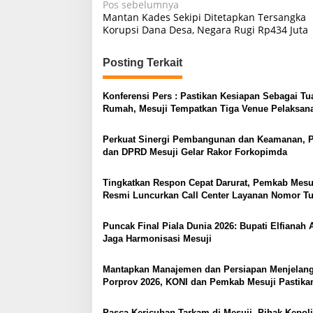
N
Pos sebelumnya
Mantan Kades Sekipi Ditetapkan Tersangka
a
Korupsi Dana Desa, Negara Rugi Rp434 Juta
v
i
Posting Terkait
g
Konferensi Pers : Pastikan Kesiapan Sebagai Tu
a
Rumah, Mesuji Tempatkan Tiga Venue Pelaksan
s
Soeratin Cup Piala Gubernur Lampung
Perkuat Sinergi Pembangunan dan Keamanan, 
i
dan DPRD Mesuji Gelar Rakor Forkopimda
p
o
Tingkatkan Respon Cepat Darurat, Pemkab Mesu
Resmi Luncurkan Call Center Layanan Nomor T
s
112
Puncak Final Piala Dunia 2026: Bupati Elfianah 
Jaga Harmonisasi Mesuji
Mantapkan Manajemen dan Persiapan Menjelan
Porprov 2026, KONI dan Pemkab Mesuji Pastika
Berikan Suport Penuh Cabor – Atlet Berprestasi
​Pasca-Kericuhan Tarkam di Mesuji, Pihak Kepol