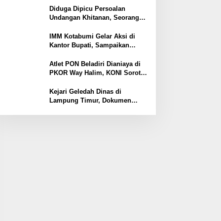
Ekonomi
Diduga Dipicu Persoalan
Undangan Khitanan, Seorang
Warga Lampung Timur Tewas
Tertembak
IMM Kotabumi Gelar Aksi di
Kantor Bupati, Sampaikan
Sembilan Tuntutan untuk
Pemkab Lampung Utara
Atlet PON Beladiri Dianiaya di
PKOR Way Halim, KONI Soroti
Lemahnya Pengamanan
Kawasan
Kejari Geledah Dinas di
Lampung Timur, Dokumen
Proyek Jalan Rp24 Miliar
Diangkut Penyidik