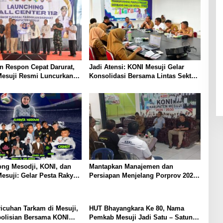
 Indah Mesuji
n Respon Cepat Darurat,
Jadi Atensi: KONI Mesuji Gelar
esuji Resmi Luncurkan
Konsolidasi Bersama Lintas Sektor,
er Layanan Nomor Tunggal
Perencanaan Rehab Gedung
Olahraga, Sarana Training Center
Para Atlet Daerah
ong Mesodji, KONI, dan
Mantapkan Manajemen dan
suji: Gelar Pesta Rakyat
Persiapan Menjelang Porprov 2026,
 Final Piala Dunia 2026,
KONI dan Pemkab Mesuji Pastikan
 Hiburan Menyatukan
Siap Berikan Suport Penuh Cabor –
at
Atlet Berprestasi
ricuhan Tarkam di Mesuji,
HUT Bhayangkara Ke 80, Nama
polisian Bersama KONI
Pemkab Mesuji Jadi Satu – Satunya