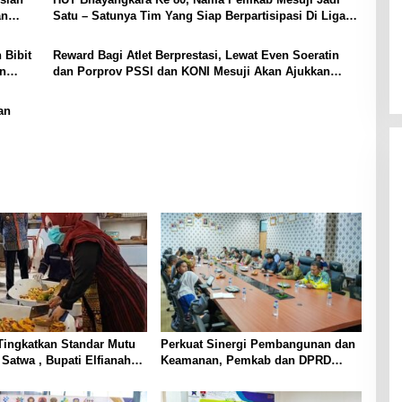
an
Satu – Satunya Tim Yang Siap Berpartisipasi Di Liga
Mini Soccer Kapolda Cup Lampung, Berikut Data Para
Pemainnya :
 Bibit
Reward Bagi Atlet Berprestasi, Lewat Even Soeratin
an
dan Porprov PSSI dan KONI Mesuji Akan Ajukkan
Program Beasiswa Khusus ke Pemerintah Daerah
an
Tingkatkan Standar Mutu
Perkuat Sinergi Pembangunan dan
 Satwa , Bupati Elfianah
Keamanan, Pemkab dan DPRD
ngsung Instalasi
Mesuji Gelar Rakor Forkopimda
an Pangan PT Biomedika