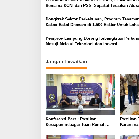
Bersama KONI dan PSSI Sepakat Terapkan Atur
Disiplin Ketat
Dongkrak Sektor Perkebunan, Program Tanaman
Kakao Bakal Ditanam di 1.500 Hektar Untuk Lah
Petani Mesuji
Pemprov Lampung Dorong Kebangkitan Pertani
Mesuji Melalui Teknologi dan Inovasi
Jangan Lewatkan
Konferensi Pers : Pastikan
Pastikan 
Kesiapan Sebagai Tuan Rumah,
Karantina
Mesuji Tempatkan Tiga Venue
Tinjau La
Pelaksanaan Soeratin Cup Piala
Pengolah