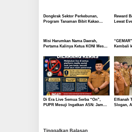
Dunia dan Senam Sehat bersama
dan PSSI 
Bupati Mesuji
Disiplin K
Dongkrak Sektor Perkebunan,
Reward Ba
Program Tanaman Bibit Kakao
Lewat Eve
Bakal Ditanam di 1.500 Hektar Untuk
PSSI dan
Lahan Petani Mesuji
Ajukkan 
ke Pemer
Misi Harumkan Nama Daerah,
“GEMAR” 
Pertama Kalinya Ketua KONI Mesuji
Kembali 
Lepas Kontingen PKKGO Ikuti
Rapor An
Kompetisi Igornas Tingkat Provinsi
Ke Lampung Utara
Di Era Live Semua Serba “On”,
Elfianah 
PUPR Mesuji Ingatkan ASN: Jam
Slogan, A
Kerja Bukan Panggung Konten
Gratifikas
Tinggalkan Balasan