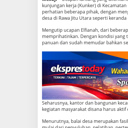
a
kunjungan kerja (Kunker) di Kecamatan 
w
perhatian beberapa pihak, dengan men
a
j
desa di Rawa Jitu Utara seperti keranda 
i
t
Mengutip ucapan Elfianah, dari beberapa
u
memprihatinkan. Dengan kondisi yang ti
U
panuan dan sudah memudar bahkan seri
t
a
r
a
S
e
p
e
r
t
i
K
Seharusnya, kantor dan bangunan keca
e
kegiatan masyarakat disana harus aktif 
r
a
n
Menurutnya, balai desa merupakan fasil
d
mulai dari penyuluhan, pelatihan, per