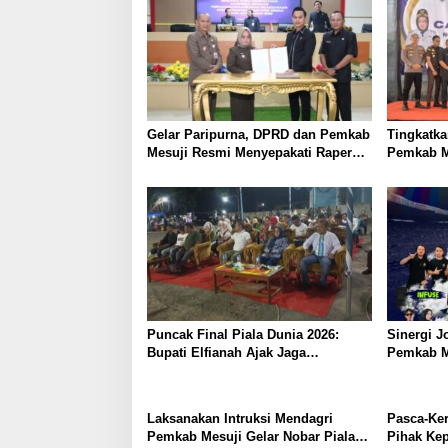
Gubernur Lampung
Nusantara
Gelar Paripurna, DPRD dan Pemkab
Tingkatka
Mesuji Resmi Menyepakati Raperda
Pemkab M
Pertanggungjawaban APBD 2025
Call Cent
112
Puncak Final Piala Dunia 2026:
Sinergi J
Bupati Elfianah Ajak Jaga
Pemkab Me
Harmonisasi Mesuji
dan Nobar
Panggung
Masyarak
Laksanakan Intruksi Mendagri
​Pasca-Ke
Pemkab Mesuji Gelar Nobar Piala
Pihak Ke