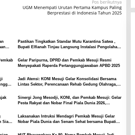
Pos berikutnya
UGM Menempati Urutan Pertama Kampus Paling
Berprestasi di Indonesia Tahun 2025
an
Pastikan Tingkatkan Standar Mutu Karantina Satwa ,
aan
Bupati Elfianah Tinjau Langsung Instalasi Pengolahan
Pangan PT Biomedika Nusantara Indah Mesuji
Pemkab
Gelar Paripurna, DPRD dan Pemkab Mesuji Resmi
Menyepakati Raperda Pertanggungjawaban APBD 2025
ji
Jadi Atensi: KONI Mesuji Gelar Konsolidasi Bersama
unggal
Lintas Sektor, Perencanaan Rehab Gedung Olahraga,
Sarana Training Center Para Atlet Daerah
Ajak
Sinergi Jong Mesodji, KONI, dan Pemkab Mesuji: Gelar
Pesta Rakyat dan Nobar Final Piala Dunia 2026,
Panggung Hiburan Menyatukan Masyarakat
g
Laksanakan Intruksi Mendagri Pemkab Mesuji Gelar
n Siap
Nobar Piala Dunia dan Senam Sehat bersama Bupati
Mesuji
isian
HUT Bhayangkara Ke 80, Nama Pemkab Mesuji Jadi