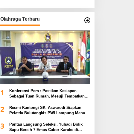
Olahraga Terbaru
1
Konferensi Pers : Pastikan Kesiapan
Sebagai Tuan Rumah, Mesuji Tempatkan
Tiga Venue Pelaksanaan Soeratin Cup
2
Piala Gubernur Lampung
Resmi Kantongi SK, Aswarodi Siapkan
Pelatda Bulutangkis PWI Lampung Menuju
Porwanas 2027
3
Pantau Langsung Seleksi, Yuhadi Bidik
Sapu Bersih 7 Emas Cabor Karoke di