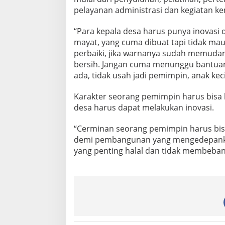
a
pelayanan administrasi dan kegiatan k
M
a
“Para kepala desa harus punya inovasi 
y
a
mayat, yang cuma dibuat tapi tidak mau
t
perbaiki, jika warnanya sudah memudar h
bersih. Jangan cuma menunggu bantuan
ada, tidak usah jadi pemimpin, anak keci
Karakter seorang pemimpin harus bisa 
desa harus dapat melakukan inovasi.
“Cerminan seorang pemimpin harus bisa 
demi pembangunan yang mengedepankan
yang penting halal dan tidak membebani