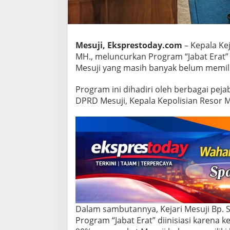
k
u
N
i
k
Mesuji, Eksprestoday.com
– Kepala Kej
a
MH., meluncurkan Program “Jabat Erat”
h
Mesuji yang masih banyak belum memilik
,
K
e
Program ini dihadiri oleh berbagai peja
j
DPRD Mesuji, Kepala Kepolisian Resor Mes
a
r
i
L
u
n
c
u
r
k
a
n
Dalam sambutannya, Kejari Mesuji Bp. 
P
Program “Jabat Erat” diinisiasi karena
r