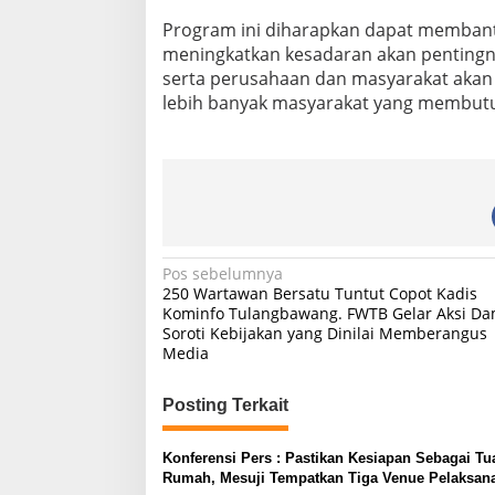
Program ini diharapkan dapat membant
meningkatkan kesadaran akan pentingny
serta perusahaan dan masyarakat akan 
lebih banyak masyarakat yang membutu
N
Pos sebelumnya
250 Wartawan Bersatu Tuntut Copot Kadis
a
Kominfo Tulangbawang. FWTB Gelar Aksi Da
Soroti Kebijakan yang Dinilai Memberangus
v
Media
i
g
Posting Terkait
a
s
Konferensi Pers : Pastikan Kesiapan Sebagai Tu
Rumah, Mesuji Tempatkan Tiga Venue Pelaksan