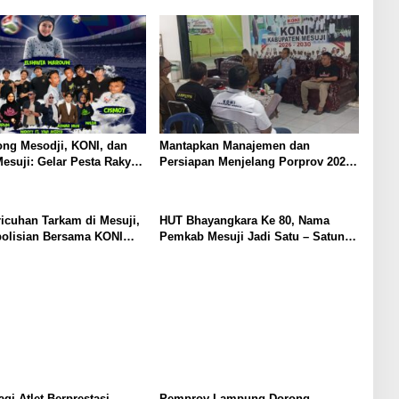
er Layanan Nomor Tunggal
Perencanaan Rehab Gedung
Olahraga, Sarana Training Center
Para Atlet Daerah
ong Mesodji, KONI, dan
Mantapkan Manajemen dan
suji: Gelar Pesta Rakyat
Persiapan Menjelang Porprov 2026,
 Final Piala Dunia 2026,
KONI dan Pemkab Mesuji Pastikan
 Hiburan Menyatukan
Siap Berikan Suport Penuh Cabor –
at
Atlet Berprestasi
ricuhan Tarkam di Mesuji,
HUT Bhayangkara Ke 80, Nama
polisian Bersama KONI
Pemkab Mesuji Jadi Satu – Satunya
Sepakat Terapkan Aturan
Tim Yang Siap Berpartisipasi Di
etat
Liga Mini Soccer Kapolda Cup
Lampung, Berikut Data Para
Pemainnya :
gi Atlet Berprestasi,
Pemprov Lampung Dorong