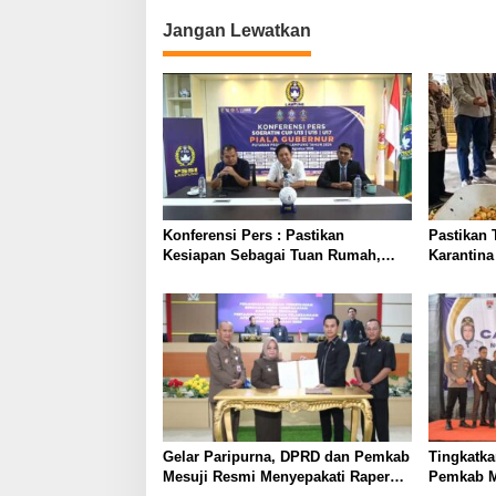
Jangan Lewatkan
Konferensi Pers : Pastikan
Pastikan 
Kesiapan Sebagai Tuan Rumah,
Karantina
Mesuji Tempatkan Tiga Venue
Tinjau La
Pelaksanaan Soeratin Cup Piala
Pengolah
Gubernur Lampung
Nusantara
Gelar Paripurna, DPRD dan Pemkab
Tingkatka
Mesuji Resmi Menyepakati Raperda
Pemkab M