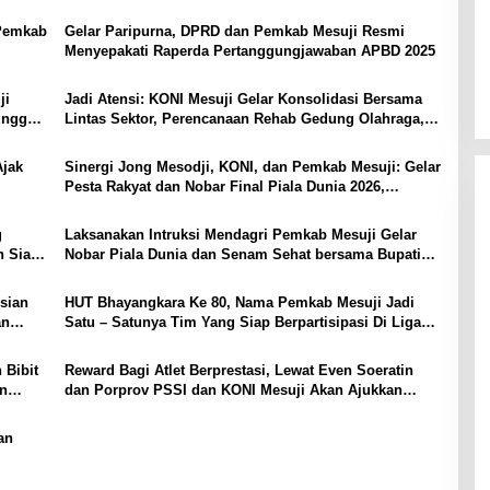
Pangan PT Biomedika Nusantara Indah Mesuji
Pemkab
Gelar Paripurna, DPRD dan Pemkab Mesuji Resmi
Menyepakati Raperda Pertanggungjawaban APBD 2025
ji
Jadi Atensi: KONI Mesuji Gelar Konsolidasi Bersama
unggal
Lintas Sektor, Perencanaan Rehab Gedung Olahraga,
Sarana Training Center Para Atlet Daerah
Ajak
Sinergi Jong Mesodji, KONI, dan Pemkab Mesuji: Gelar
Pesta Rakyat dan Nobar Final Piala Dunia 2026,
Panggung Hiburan Menyatukan Masyarakat
g
Laksanakan Intruksi Mendagri Pemkab Mesuji Gelar
n Siap
Nobar Piala Dunia dan Senam Sehat bersama Bupati
Mesuji
isian
HUT Bhayangkara Ke 80, Nama Pemkab Mesuji Jadi
an
Satu – Satunya Tim Yang Siap Berpartisipasi Di Liga
Mini Soccer Kapolda Cup Lampung, Berikut Data Para
Pemainnya :
 Bibit
Reward Bagi Atlet Berprestasi, Lewat Even Soeratin
an
dan Porprov PSSI dan KONI Mesuji Akan Ajukkan
Program Beasiswa Khusus ke Pemerintah Daerah
an