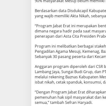
90% masyarakat Mesuji belum memiliki 
o
g
Berdasarkan data Disdukcapil Kabupate
r
a
yang wajib memiliki Akta Nikah, sebany
m
J
“Program Jabat Erat ini merupakan ben
a
dimana negara hadir pada saat masyar
b
penerapan dari Asta Cita Presiden Prab
a
t
E
Program ini melibatkan berbagai stakeh
r
Pengadilan Agama Mesuji, Kemenag, Baz
a
Sebanyak 30 pasang peserta dari Kecam
t
Anggaran program diperoleh dari CSR be
Lambang Jaya, Sungai Budi Grup, dan PT.
melalui rekening Baznas Kabupaten Mesu
isbat nikah, cetak spanduk, konsumsi, 
“Dengan Program Jabat Erat diharapka
pemenuhan hak sipil masyarakat dan ke
semua,” tambah Sefran Haryadi.