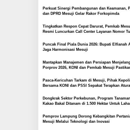
i
Soeratin Cup Piala Gubernur Lampung
p
Perkuat Sinergi Pembangunan dan Keamanan, 
dan DPRD Mesuji Gelar Rakor Forkopimda
o
s
Tingkatkan Respon Cepat Darurat, Pemkab Mesu
Resmi Luncurkan Call Center Layanan Nomor T
112
Puncak Final Piala Dunia 2026: Bupati Elfianah 
Jaga Harmonisasi Mesuji
Mantapkan Manajemen dan Persiapan Menjelan
Porprov 2026, KONI dan Pemkab Mesuji Pastika
Berikan Suport Penuh Cabor – Atlet Berprestasi
​Pasca-Kericuhan Tarkam di Mesuji, Pihak Kepol
Bersama KONI dan PSSI Sepakat Terapkan Atur
Disiplin Ketat
Dongkrak Sektor Perkebunan, Program Tanaman
Kakao Bakal Ditanam di 1.500 Hektar Untuk Lah
Petani Mesuji
Pemprov Lampung Dorong Kebangkitan Pertani
Mesuji Melalui Teknologi dan Inovasi