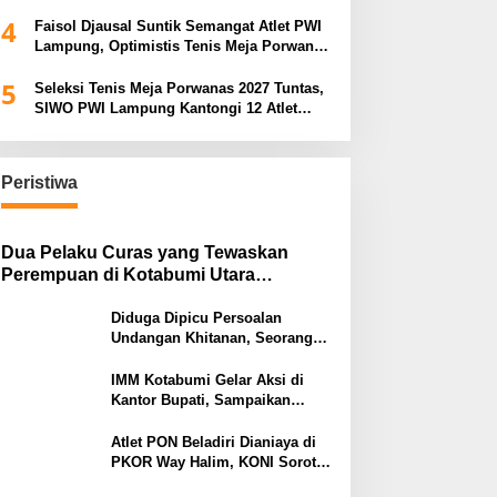
Porwanas 2027
4
Faisol Djausal Suntik Semangat Atlet PWI
Lampung, Optimistis Tenis Meja Porwanas
Bidik Prestasi Nasional
5
Seleksi Tenis Meja Porwanas 2027 Tuntas,
SIWO PWI Lampung Kantongi 12 Atlet
Terbaik Bidik Medali Emas
Peristiwa
Dua Pelaku Curas yang Tewaskan
Perempuan di Kotabumi Utara
Ditangkap, Polisi Ungkap Motif
Ekonomi
Diduga Dipicu Persoalan
Undangan Khitanan, Seorang
Warga Lampung Timur Tewas
Tertembak
IMM Kotabumi Gelar Aksi di
Kantor Bupati, Sampaikan
Sembilan Tuntutan untuk
Pemkab Lampung Utara
Atlet PON Beladiri Dianiaya di
PKOR Way Halim, KONI Soroti
Lemahnya Pengamanan