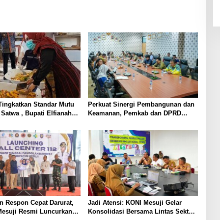
Tingkatkan Standar Mutu
Perkuat Sinergi Pembangunan dan
 Satwa , Bupati Elfianah
Keamanan, Pemkab dan DPRD
ngsung Instalasi
Mesuji Gelar Rakor Forkopimda
an Pangan PT Biomedika
 Indah Mesuji
n Respon Cepat Darurat,
Jadi Atensi: KONI Mesuji Gelar
esuji Resmi Luncurkan
Konsolidasi Bersama Lintas Sektor,