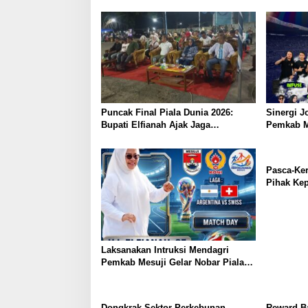
Pertanggungjawaban APBD 2025
Call Cent
112
Puncak Final Piala Dunia 2026:
Sinergi J
Bupati Elfianah Ajak Jaga
Pemkab Me
Harmonisasi Mesuji
dan Nobar
Panggung
Masyarak
​Pasca-Ke
Pihak Ke
dan PSSI 
Disiplin K
Laksanakan Intruksi Mendagri
Pemkab Mesuji Gelar Nobar Piala
Dunia dan Senam Sehat bersama
Bupati Mesuji
Dongkrak Sektor Perkebunan,
Reward Ba