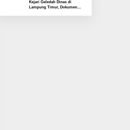
Kawasan
Kejari Geledah Dinas di
Lampung Timur, Dokumen
Proyek Jalan Rp24 Miliar
Diangkut Penyidik