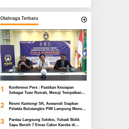
Olahraga Terbaru
1
Konferensi Pers : Pastikan Kesiapan
Sebagai Tuan Rumah, Mesuji Tempatkan
Tiga Venue Pelaksanaan Soeratin Cup
2
Piala Gubernur Lampung
Resmi Kantongi SK, Aswarodi Siapkan
Pelatda Bulutangkis PWI Lampung Menuju
Porwanas 2027
3
Pantau Langsung Seleksi, Yuhadi Bidik
Sapu Bersih 7 Emas Cabor Karoke di