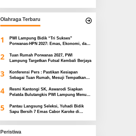
Olahraga Terbaru
1
PWI Lampung Bidik “Tri Sukses”
Porwanas-HPN 2027: Emas, Ekonomi, dan
Pariwisata Menggeliat
2
Tuan Rumah Porwanas 2027, PWI
Lampung Targetkan Futsal Kembali Berjaya
3
Konferensi Pers : Pastikan Kesiapan
Sebagai Tuan Rumah, Mesuji Tempatkan
Tiga Venue Pelaksanaan Soeratin Cup
4
Piala Gubernur Lampung
Resmi Kantongi SK, Aswarodi Siapkan
Pelatda Bulutangkis PWI Lampung Menuju
Porwanas 2027
5
Pantau Langsung Seleksi, Yuhadi Bidik
Sapu Bersih 7 Emas Cabor Karoke di
Porwanas 2027
Peristiwa