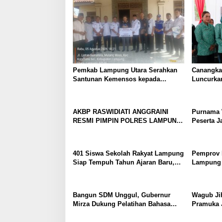
Pemkab Lampung Utara Serahkan
Canangka
Santunan Kemensos kepada
Luncurkan
Keluarga Korban Kebakaran
Kampung 
PKK Lam
Pembangu
AKBP RASWIDIATI ANGGRAINI
Purnama 
Desa
RESMI PIMPIN POLRES LAMPUNG
Peserta J
UTARA, BAWA KOMITMEN
Wujudkan
PERKUAT KAMTIBMAS DAN
Bahagia
PELAYANAN PRESISI
401 Siswa Sekolah Rakyat Lampung
Pemprov
Siap Tempuh Tahun Ajaran Baru,
Lampung F
Gubernur Dorong Lahirnya
Perkuat L
Generasi Emas
Muda
Bangun SDM Unggul, Gubernur
Wagub Ji
Mirza Dukung Pelatihan Bahasa
Pramuka 
Jerman bagi Generasi Muda
Melalui 
Lampung