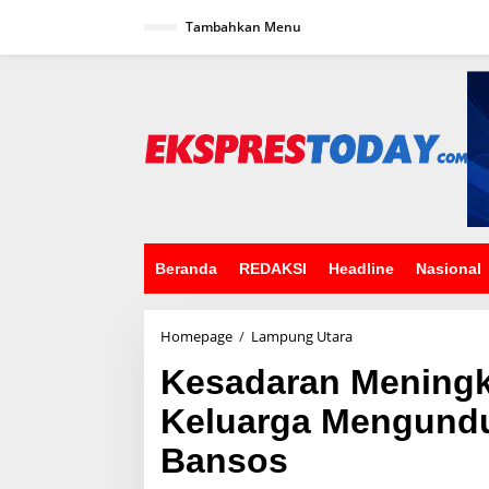
L
Tambahkan Menu
e
w
a
t
i
k
e
k
o
n
t
e
n
Beranda
REDAKSI
Headline
Nasional
Homepage
/
Lampung Utara
K
e
Kesadaran Meningk
s
a
Keluarga Mengundur
d
a
Bansos
r
a