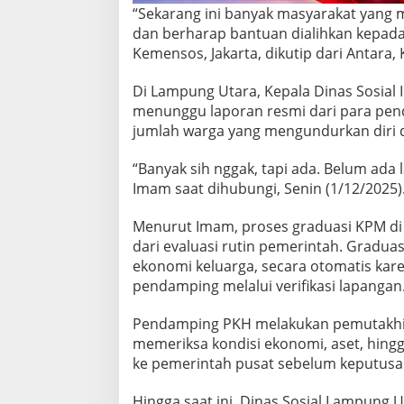
D
“Sekarang ini banyak masyarakat yang
a
dan berharap bantuan dialihkan kepada
f
Kemensos, Jakarta, dikutip dari Antara,
t
a
r
Di Lampung Utara, Kepala Dinas Sosia
B
menunggu laporan resmi dari para pen
a
jumlah warga yang mengundurkan diri d
n
s
“Banyak sih nggak, tapi ada. Belum ada
o
s
Imam saat dihubungi, Senin (1/12/2025)
Menurut Imam, proses graduasi KPM di 
dari evaluasi rutin pemerintah. Graduas
ekonomi keluarga, secara otomatis ka
pendamping melalui verifikasi lapangan
Pendamping PKH melakukan pemutakhi
memeriksa kondisi ekonomi, aset, hingga
ke pemerintah pusat sebelum keputusan
Hingga saat ini, Dinas Sosial Lampung 