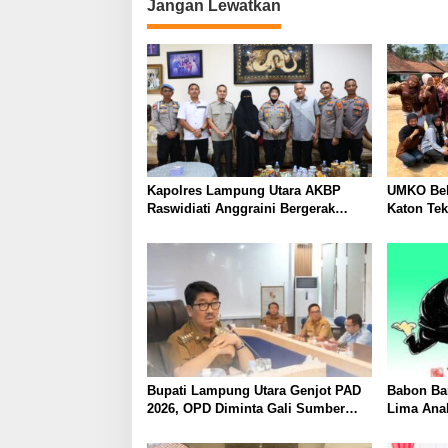
Jangan Lewatkan
Kapolres Lampung Utara AKBP
UMKO Bek
Raswidiati Anggraini Bergerak
Katon Te
Cepat, Rangkul Tokoh Masyarakat
Nilai Jua
dan Adat Perkuat Kamtibmas
Bupati Lampung Utara Genjot PAD
Babon Ban
2026, OPD Diminta Gali Sumber
Lima Ana
Pendapatan Baru hingga
Piyik, Wa
Optimalkan PBB-P2
Heboh