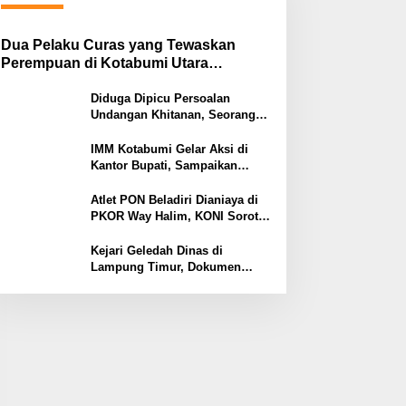
Dua Pelaku Curas yang Tewaskan
Perempuan di Kotabumi Utara
Ditangkap, Polisi Ungkap Motif
Ekonomi
Diduga Dipicu Persoalan
Undangan Khitanan, Seorang
Warga Lampung Timur Tewas
Tertembak
IMM Kotabumi Gelar Aksi di
Kantor Bupati, Sampaikan
Sembilan Tuntutan untuk
Pemkab Lampung Utara
Atlet PON Beladiri Dianiaya di
PKOR Way Halim, KONI Soroti
Lemahnya Pengamanan
Kawasan
Kejari Geledah Dinas di
Lampung Timur, Dokumen
Proyek Jalan Rp24 Miliar
Diangkut Penyidik