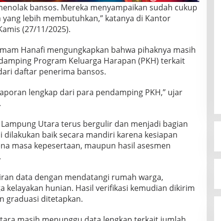
 menolak bansos. Mereka menyampaikan sudah cukup
 yang lebih membutuhkan,” katanya di Kantor
 Kamis (27/11/2025).
l Imam Hanafi mengungkapkan bahwa pihaknya masih
damping Program Keluarga Harapan (PKH) terkait
ari daftar penerima bansos.
 laporan lengkap dari para pendamping PKH,” ujar
.
Lampung Utara terus bergulir dan menjadi bagian
i dilakukan baik secara mandiri karena kesiapan
rena masa kepesertaan, maupun hasil asesmen
.
ran data dengan mendatangi rumah warga,
 kelayakan hunian. Hasil verifikasi kemudian dikirim
 graduasi ditetapkan.
Utara masih menunggu data lengkap terkait jumlah