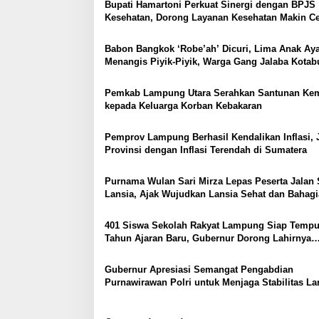
Bupati Hamartoni Perkuat Sinergi dengan BPJS
i
Kesehatan, Dorong Layanan Kesehatan Makin C
p
dan Mudah
o
Babon Bangkok ‘Robe’ah’ Dicuri, Lima Anak A
Menangis Piyik-Piyik, Warga Gang Jalaba Kota
s
Heboh
Pemkab Lampung Utara Serahkan Santunan Ke
kepada Keluarga Korban Kebakaran
Pemprov Lampung Berhasil Kendalikan Inflasi, 
Provinsi dengan Inflasi Terendah di Sumatera
Purnama Wulan Sari Mirza Lepas Peserta Jalan 
Lansia, Ajak Wujudkan Lansia Sehat dan Bahagi
401 Siswa Sekolah Rakyat Lampung Siap Temp
Tahun Ajaran Baru, Gubernur Dorong Lahirnya
Generasi Emas
Gubernur Apresiasi Semangat Pengabdian
Purnawirawan Polri untuk Menjaga Stabilitas 