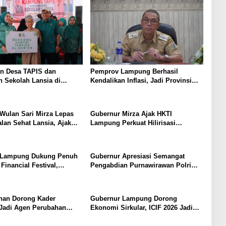
n Desa TAPIS dan
Pemprov Lampung Berhasil
 Sekolah Lansia di
Kendalikan Inflasi, Jadi Provinsi
Rukti Endah, Ketua TP
dengan Inflasi Terendah di
pung Dorong
Sumatera
nan SDM Dimulai dari
Wulan Sari Mirza Lepas
Gubernur Mirza Ajak HKTI
alan Sehat Lansia, Ajak
Lampung Perkuat Hilirisasi
 Lansia Sehat dan
Pertanian Untuk Kesejahteraan
Petani
 Lampung Dukung Penuh
Gubernur Apresiasi Semangat
inancial Festival,
Pengabdian Purnawirawan Polri
iterasi Keuangan Generasi
untuk Menjaga Stabilitas Lampung
han Dorong Kader
Gubernur Lampung Dorong
Jadi Agen Perubahan
Ekonomi Sirkular, ICIF 2026 Jadi
KPDK 2026
Peluang Tarik Investasi Hijau ke
Lampung