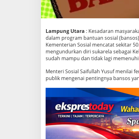
u
a
r
g
a
M
Lampung Utara
: Kesadaran masyaraka
e
dalam program bantuan sosial (bansos) 
n
Kementerian Sosial mencatat sekitar 50
g
mengundurkan diri sukarela sebagai K
u
sudah mampu dan tidak lagi memenuhi k
n
d
u
Menteri Sosial Saifullah Yusuf menila
r
publik mengenai pentingnya bansos yan
k
a
n
D
i
r
i
d
a
r
i