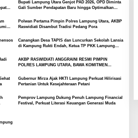
Bupati Lampung Utara Genjot PAD 2026, OPD Diminta
epat
Gali Sumber Pendapatan Baru hingga Optimalkan
PBB-P2
yam
Polwan Pertama Pimpin Polres Lampung Utara, AKBP
bumi
Raswidiati Disambut Tradisi Pedang Pora
mensos
Canangkan Desa TAPIS dan Luncurkan Sekolah Lansia
di Kampung Rukti Endah, Ketua TP PKK Lampung
Dorong Pembangunan SDM Dimulai dari Desa
Jadi
AKBP RASWIDIATI ANGGRAINI RESMI PIMPIN
POLRES LAMPUNG UTARA, BAWA KOMITMEN
PERKUAT KAMTIBMAS DAN PELAYANAN PRESISI
Sehat
Gubernur Mirza Ajak HKTI Lampung Perkuat Hilirisasi
a
Pertanian Untuk Kesejahteraan Petani
uh
Pemprov Lampung Dukung Penuh Lampung Financial
Festival, Perkuat Literasi Keuangan Generasi Muda
Lampung