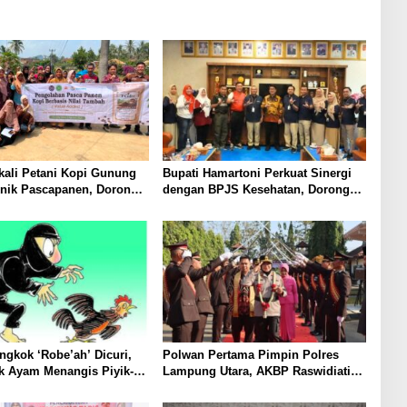
ali Petani Kopi Gunung
Bupati Hamartoni Perkuat Sinergi
knik Pascapanen, Dorong
dengan BPJS Kesehatan, Dorong
l Hasil Panen Meningkat
Layanan Kesehatan Makin Cepat
dan Mudah
gkok ‘Robe’ah’ Dicuri,
Polwan Pertama Pimpin Polres
k Ayam Menangis Piyik-
Lampung Utara, AKBP Raswidiati
rga Gang Jalaba Kotabumi
Disambut Tradisi Pedang Pora