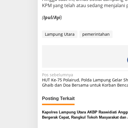
KPM yang telah atau sedang menjalani p
(
Ipul/Ayi
)
Lampung Utara
pemerintahan
N
Pos sebelumnya
HUT Ke-75 Polairud, Polda Lampung Gelar Sh
a
Ghaib dan Doa Bersama untuk Korban Benc
v
i
Posting Terkait
g
Kapolres Lampung Utara AKBP Raswidiati Anggr
a
Bergerak Cepat, Rangkul Tokoh Masyarakat dan 
s
Perkuat Kamtibmas