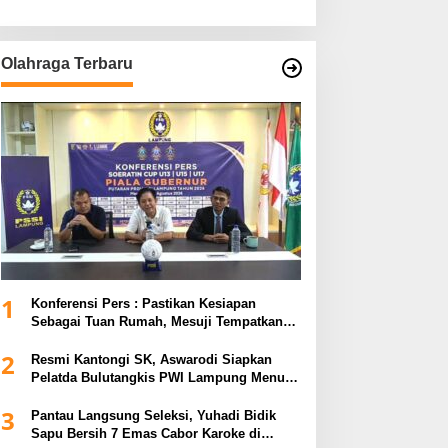
Olahraga Terbaru
1
Konferensi Pers : Pastikan Kesiapan
Sebagai Tuan Rumah, Mesuji Tempatkan
Tiga Venue Pelaksanaan Soeratin Cup
2
Piala Gubernur Lampung
Resmi Kantongi SK, Aswarodi Siapkan
Pelatda Bulutangkis PWI Lampung Menuju
Porwanas 2027
3
Pantau Langsung Seleksi, Yuhadi Bidik
Sapu Bersih 7 Emas Cabor Karoke di