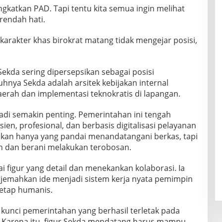
ngkatkan PAD. Tapi tentu kita semua ingin melihat
rendah hati.
akter khas birokrat matang tidak mengejar posisi,
ekda sering dipersepsikan sebagai posisi
uhnya Sekda adalah arsitek kebijakan internal
daerah dan implementasi teknokratis di lapangan.
adi semakin penting. Pemerintahan ini tengah
ien, profesional, dan berbasis digitalisasi pelayanan
ukan hanya yang pandai menandatangani berkas, tapi
dan berani melakukan terobosan.
i figur yang detail dan menekankan kolaborasi. Ia
mahkan ide menjadi sistem kerja nyata pemimpin
 tetap humanis.
unci pemerintahan yang berhasil terletak pada
i. Karena itu, figur Sekda mendatang harus mampu