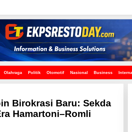
Olahraga
Politik
Otomotif
Nasional
Business
Intern
n Birokrasi Baru: Sekda
Era Hamartoni–Romli