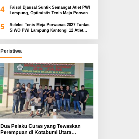
Porwanas 2027
4
Faisol Djausal Suntik Semangat Atlet PWI
Lampung, Optimistis Tenis Meja Porwanas
Bidik Prestasi Nasional
5
Seleksi Tenis Meja Porwanas 2027 Tuntas,
SIWO PWI Lampung Kantongi 12 Atlet
Terbaik Bidik Medali Emas
Peristiwa
Dua Pelaku Curas yang Tewaskan
Perempuan di Kotabumi Utara
Ditangkap, Polisi Ungkap Motif