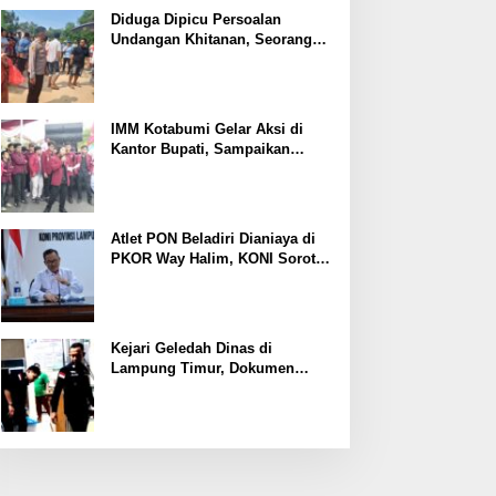
Ekonomi
Diduga Dipicu Persoalan
Undangan Khitanan, Seorang
Warga Lampung Timur Tewas
Tertembak
IMM Kotabumi Gelar Aksi di
Kantor Bupati, Sampaikan
Sembilan Tuntutan untuk
Pemkab Lampung Utara
Atlet PON Beladiri Dianiaya di
PKOR Way Halim, KONI Soroti
Lemahnya Pengamanan
Kawasan
Kejari Geledah Dinas di
Lampung Timur, Dokumen
Proyek Jalan Rp24 Miliar
Diangkut Penyidik