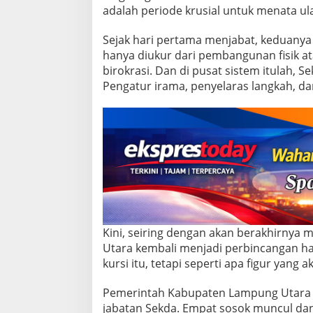
t
adalah periode krusial untuk menata u
o
n
Sejak hari pertama menjabat, keduanya
i
hanya diukur dari pembangunan fisik ata
–
R
birokrasi. Dan di pusat sistem itulah, S
o
Pengatur irama, penyelaras langkah, da
m
l
i
Kini, seiring dengan akan berakhirnya 
Utara kembali menjadi perbincangan ha
kursi itu, tetapi seperti apa figur yan
Pemerintah Kabupaten Lampung Utara t
jabatan Sekda. Empat sosok muncul d