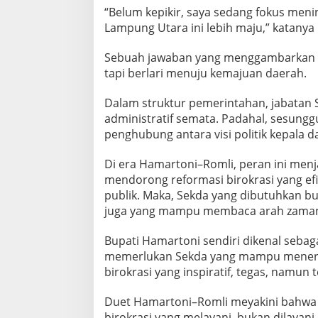
“Belum kepikir, saya sedang fokus meni
Lampung Utara ini lebih maju,” katanya 
Sebuah jawaban yang menggambarkan kar
tapi berlari menuju kemajuan daerah.
Dalam struktur pemerintahan, jabatan S
administratif semata. Padahal, sesungg
penghubung antara visi politik kepala 
Di era Hamartoni–Romli, peran ini menj
mendorong reformasi birokrasi yang efis
publik. Maka, Sekda yang dibutuhkan b
juga yang mampu membaca arah zaman 
Bupati Hamartoni sendiri dikenal sebaga
memerlukan Sekda yang mampu menerje
birokrasi yang inspiratif, tegas, namun
Duet Hamartoni–Romli meyakini bahwa k
birokrasi yang melayani, bukan dilayan