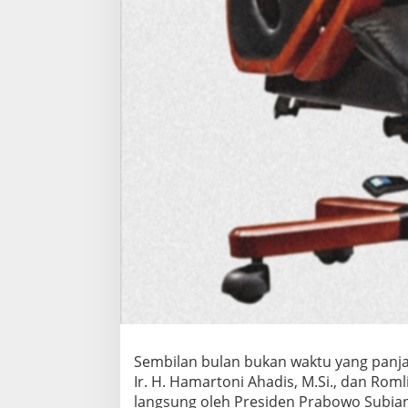
k
d
a
L
a
m
p
u
n
g
U
t
a
r
a
d
i
E
r
a
H
a
Sembilan bulan bukan waktu yang panj
m
Ir. H. Hamartoni Ahadis, M.Si., dan Roml
a
r
langsung oleh Presiden Prabowo Subiant