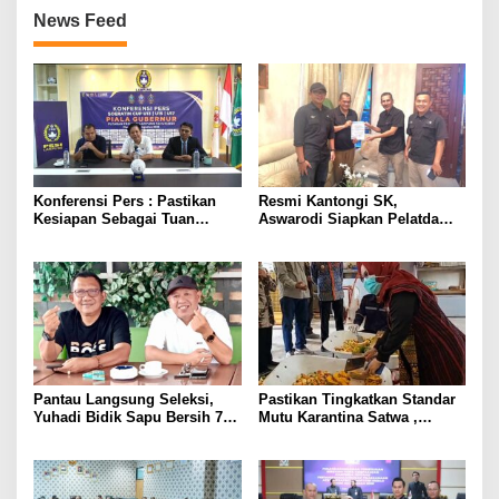
News Feed
Konferensi Pers : Pastikan
Resmi Kantongi SK,
Kesiapan Sebagai Tuan
Aswarodi Siapkan Pelatda
Rumah, Mesuji Tempatkan
Bulutangkis PWI Lampung
Tiga Venue Pelaksanaan
Menuju Porwanas 2027
Soeratin Cup Piala Gubernur
Lampung
Pantau Langsung Seleksi,
Pastikan Tingkatkan Standar
Yuhadi Bidik Sapu Bersih 7
Mutu Karantina Satwa ,
Emas Cabor Karoke di
Bupati Elfianah Tinjau
Porwanas 2027
Langsung Instalasi
Pengolahan Pangan PT
Biomedika Nusantara Indah