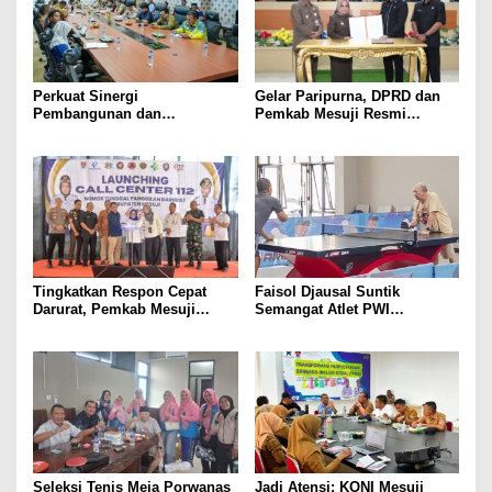
Mesuji
Perkuat Sinergi
Gelar Paripurna, DPRD dan
Pembangunan dan
Pemkab Mesuji Resmi
Keamanan, Pemkab dan
Menyepakati Raperda
DPRD Mesuji Gelar Rakor
Pertanggungjawaban APBD
Forkopimda
2025
Tingkatkan Respon Cepat
Faisol Djausal Suntik
Darurat, Pemkab Mesuji
Semangat Atlet PWI
Resmi Luncurkan Call Center
Lampung, Optimistis Tenis
Layanan Nomor Tunggal 112
Meja Porwanas Bidik Prestasi
Nasional
Seleksi Tenis Meja Porwanas
Jadi Atensi: KONI Mesuji