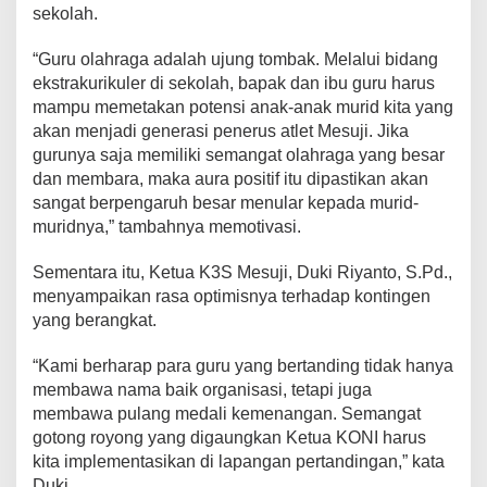
t
sekolah.
i
s
“Guru olahraga adalah ujung tombak. Melalui bidang
i
ekstrakurikuler di sekolah, bapak dan ibu guru harus
I
mampu memetakan potensi anak-anak murid kita yang
g
akan menjadi generasi penerus atlet Mesuji. Jika
o
gurunya saja memiliki semangat olahraga yang besar
r
dan membara, maka aura positif itu dipastikan akan
n
sangat berpengaruh besar menular kepada murid-
a
s
muridnya,” tambahnya memotivasi.
T
i
Sementara itu, Ketua K3S Mesuji, Duki Riyanto, S.Pd.,
n
menyampaikan rasa optimisnya terhadap kontingen
g
yang berangkat.
k
a
“Kami berharap para guru yang bertanding tidak hanya
t
membawa nama baik organisasi, tetapi juga
P
membawa pulang medali kemenangan. Semangat
r
gotong royong yang digaungkan Ketua KONI harus
o
kita implementasikan di lapangan pertandingan,” kata
v
Duki.
i