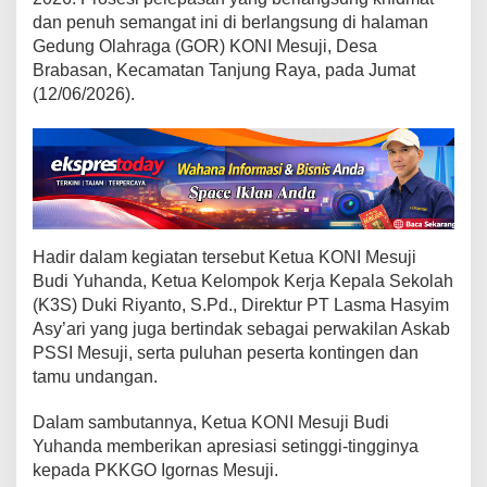
a
dan penuh semangat ini di berlangsung di halaman
K
Gedung Olahraga (GOR) KONI Mesuji, Desa
e
t
Brabasan, Kecamatan Tanjung Raya, pada Jumat
u
(12/06/2026).
a
K
O
N
I
M
e
Hadir dalam kegiatan tersebut Ketua KONI Mesuji
s
Budi Yuhanda, Ketua Kelompok Kerja Kepala Sekolah
u
(K3S) Duki Riyanto, S.Pd., Direktur PT Lasma Hasyim
j
Asy’ari yang juga bertindak sebagai perwakilan Askab
i
L
PSSI Mesuji, serta puluhan peserta kontingen dan
e
tamu undangan.
p
a
Dalam sambutannya, Ketua KONI Mesuji Budi
s
Yuhanda memberikan apresiasi setinggi-tingginya
K
kepada PKKGO Igornas Mesuji.
o