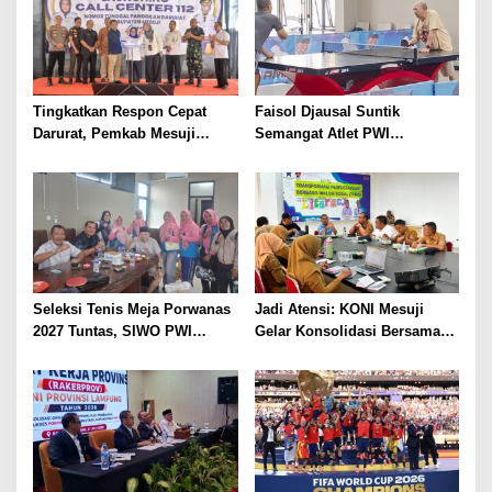
Forkopimda
2025
Tingkatkan Respon Cepat
Faisol Djausal Suntik
Darurat, Pemkab Mesuji
Semangat Atlet PWI
Resmi Luncurkan Call Center
Lampung, Optimistis Tenis
Layanan Nomor Tunggal 112
Meja Porwanas Bidik Prestasi
Nasional
Seleksi Tenis Meja Porwanas
Jadi Atensi: KONI Mesuji
2027 Tuntas, SIWO PWI
Gelar Konsolidasi Bersama
Lampung Kantongi 12 Atlet
Lintas Sektor, Perencanaan
Terbaik Bidik Medali Emas
Rehab Gedung Olahraga,
Sarana Training Center Para
Atlet Daerah