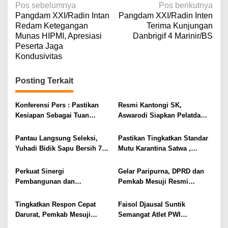
N
Pos sebelumnya
Pos berikutnya
Pangdam XXI/Radin Intan
Pangdam XXI/Radin Inten
a
Redam Ketegangan
Terima Kunjungan
v
Munas HIPMI, Apresiasi
Danbrigif 4 Marinir/BS
Peserta Jaga
i
Kondusivitas
g
a
Posting Terkait
s
i
Konferensi Pers : Pastikan
Resmi Kantongi SK,
Kesiapan Sebagai Tuan
Aswarodi Siapkan Pelatda
p
Rumah, Mesuji Tempatkan
Bulutangkis PWI Lampung
o
Tiga Venue Pelaksanaan
Menuju Porwanas 2027
Pantau Langsung Seleksi,
Pastikan Tingkatkan Standar
Soeratin Cup Piala Gubernur
s
Yuhadi Bidik Sapu Bersih 7
Mutu Karantina Satwa ,
Lampung
Emas Cabor Karoke di
Bupati Elfianah Tinjau
Porwanas 2027
Langsung Instalasi
Perkuat Sinergi
Gelar Paripurna, DPRD dan
Pengolahan Pangan PT
Pembangunan dan
Pemkab Mesuji Resmi
Biomedika Nusantara Indah
Keamanan, Pemkab dan
Menyepakati Raperda
Mesuji
DPRD Mesuji Gelar Rakor
Pertanggungjawaban APBD
Tingkatkan Respon Cepat
Faisol Djausal Suntik
Forkopimda
2025
Darurat, Pemkab Mesuji
Semangat Atlet PWI
Resmi Luncurkan Call Center
Lampung, Optimistis Tenis