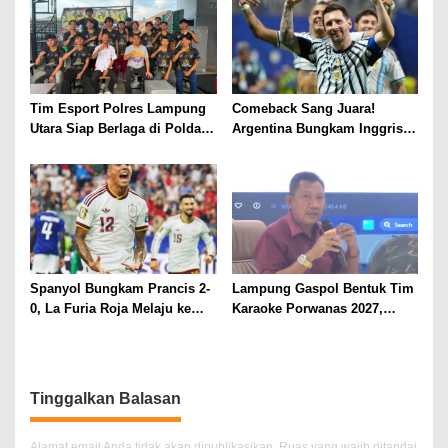
Hiburan Menyatukan
Masyarakat
Tim Esport Polres Lampung
Comeback Sang Juara!
Utara Siap Berlaga di Polda
Argentina Bungkam Inggris 2-
Lampung, Bidik Prestasi
1, Tantang Spanyol di Final
pada Lomba HUT
Piala Dunia 2026
Bhayangkara ke-80
Spanyol Bungkam Prancis 2-
Lampung Gaspol Bentuk Tim
0, La Furia Roja Melaju ke
Karaoke Porwanas 2027,
Final Piala Dunia 2026
Seleksi Tuntas Akhir Juli
Tinggalkan Balasan
Alamat email Anda tidak akan dipublikasikan.
Ruas yang wajib ditandai