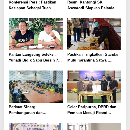
Konferensi Pers : Pastikan
Resmi Kantongi SK,
Kesiapan Sebagai Tuan
Aswarodi Siapkan Pelatda
Rumah, Mesuji Tempatkan
Bulutangkis PWI Lampung
Tiga Venue Pelaksanaan
Menuju Porwanas 2027
Soeratin Cup Piala Gubernur
Lampung
Pantau Langsung Seleksi,
Pastikan Tingkatkan Standar
Yuhadi Bidik Sapu Bersih 7
Mutu Karantina Satwa ,
Emas Cabor Karoke di
Bupati Elfianah Tinjau
Porwanas 2027
Langsung Instalasi
Pengolahan Pangan PT
Biomedika Nusantara Indah
Mesuji
Perkuat Sinergi
Gelar Paripurna, DPRD dan
Pembangunan dan
Pemkab Mesuji Resmi
Keamanan, Pemkab dan
Menyepakati Raperda
DPRD Mesuji Gelar Rakor
Pertanggungjawaban APBD