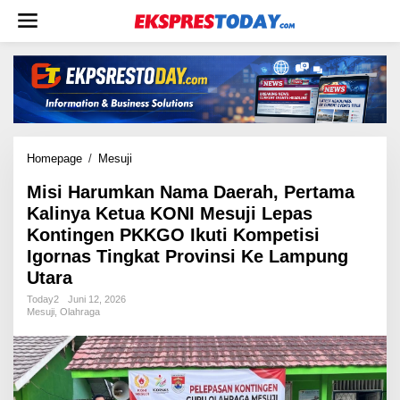
L
e
w
a
t
i
k
e
k
Homepage
/
Mesuji
M
o
i
n
Misi Harumkan Nama Daerah, Pertama
s
t
Kalinya Ketua KONI Mesuji Lepas
i
e
H
Kontingen PKKGO Ikuti Kompetisi
n
a
Igornas Tingkat Provinsi Ke Lampung
r
Utara
u
Today2
Juni 12, 2026
m
Mesuji
,
Olahraga
k
a
n
N
a