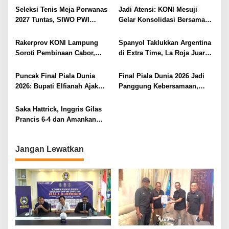
Layanan Nomor Tunggal 112
Meja Porwanas Bidik Prestasi
Seleksi Tenis Meja Porwanas
Jadi Atensi: KONI Mesuji
Nasional
2027 Tuntas, SIWO PWI
Gelar Konsolidasi Bersama
Lampung Kantongi 12 Atlet
Lintas Sektor, Perencanaan
Terbaik Bidik Medali Emas
Rehab Gedung Olahraga,
Rakerprov KONI Lampung
Spanyol Taklukkan Argentina
Sarana Training Center Para
Soroti Pembinaan Cabor,
di Extra Time, La Roja Juara
Atlet Daerah
Komisi A Desak Evaluasi
Piala Dunia 2026
Penerima Bantuan
Puncak Final Piala Dunia
Final Piala Dunia 2026 Jadi
2026: Bupati Elfianah Ajak
Panggung Kebersamaan,
Jaga Harmonisasi Mesuji
Tiga Institusi di Lampung
Utara Gelar Nobar Serentak
Saka Hattrick, Inggris Gilas
Prancis 6-4 dan Amankan
Perunggu Piala Dunia 2026
Jangan Lewatkan