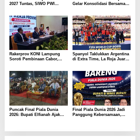
2027 Tuntas, SIWO PWI
Gelar Konsolidasi Bersama
Lampung Kantongi 12 Atlet
Lintas Sektor, Perencanaan
Terbaik Bidik Medali Emas
Rehab Gedung Olahraga,
Sarana Training Center Para
Atlet Daerah
Rakerprov KONI Lampung
Spanyol Taklukkan Argentina
Soroti Pembinaan Cabor,
di Extra Time, La Roja Juara
Komisi A Desak Evaluasi
Piala Dunia 2026
Penerima Bantuan
Puncak Final Piala Dunia
Final Piala Dunia 2026 Jadi
2026: Bupati Elfianah Ajak
Panggung Kebersamaan,
Jaga Harmonisasi Mesuji
Tiga Institusi di Lampung
Utara Gelar Nobar Serentak