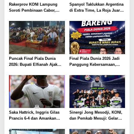
Rakerprov KONI Lampung
Spanyol Taklukkan Argentina
Soroti Pembinaan Cabor,
di Extra Time, La Roja Juara
Komisi A Desak Evaluasi
Piala Dunia 2026
Penerima Bantuan
Puncak Final Piala Dunia
Final Piala Dunia 2026 Jadi
2026: Bupati Elfianah Ajak
Panggung Kebersamaan,
Jaga Harmonisasi Mesuji
Tiga Institusi di Lampung
Utara Gelar Nobar Serentak
Saka Hattrick, Inggris Gilas
Sinergi Jong Mesodji, KONI,
Prancis 6-4 dan Amankan
dan Pemkab Mesuji: Gelar
Perunggu Piala Dunia 2026
Pesta Rakyat dan Nobar Final
Piala Dunia 2026, Panggung