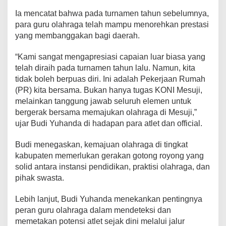
n
Ia mencatat bahwa pada turnamen tahun sebelumnya,
t
para guru olahraga telah mampu menorehkan prestasi
i
yang membanggakan bagi daerah.
n
g
“Kami sangat mengapresiasi capaian luar biasa yang
e
telah diraih pada turnamen tahun lalu. Namun, kita
n
P
tidak boleh berpuas diri. Ini adalah Pekerjaan Rumah
K
(PR) kita bersama. Bukan hanya tugas KONI Mesuji,
K
melainkan tanggung jawab seluruh elemen untuk
G
bergerak bersama memajukan olahraga di Mesuji,”
O
ujar Budi Yuhanda di hadapan para atlet dan official.
I
k
Budi menegaskan, kemajuan olahraga di tingkat
u
kabupaten memerlukan gerakan gotong royong yang
t
solid antara instansi pendidikan, praktisi olahraga, dan
i
pihak swasta.
K
o
Lebih lanjut, Budi Yuhanda menekankan pentingnya
m
p
peran guru olahraga dalam mendeteksi dan
e
memetakan potensi atlet sejak dini melalui jalur