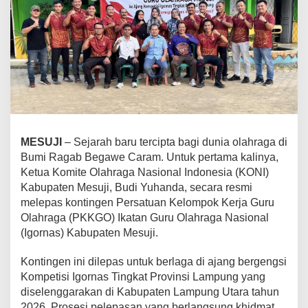
m
a
D
a
e
r
a
h
,
P
MESUJI
– Sejarah baru tercipta bagi dunia olahraga di
e
Bumi Ragab Begawe Caram. Untuk pertama kalinya,
r
Ketua Komite Olahraga Nasional Indonesia (KONI)
t
a
Kabupaten Mesuji, Budi Yuhanda, secara resmi
m
melepas kontingen Persatuan Kelompok Kerja Guru
a
Olahraga (PKKGO) Ikatan Guru Olahraga Nasional
K
(Igornas) Kabupaten Mesuji.
a
l
Kontingen ini dilepas untuk berlaga di ajang bergengsi
i
Kompetisi Igornas Tingkat Provinsi Lampung yang
n
diselenggarakan di Kabupaten Lampung Utara tahun
y
2026. Prosesi pelepasan yang berlangsung khidmat