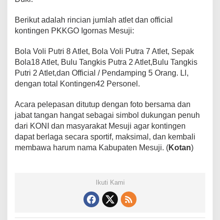
n
s
Berikut adalah rincian jumlah atlet dan official
i
kontingen PKKGO Igornas Mesuji:
K
e
Bola Voli Putri 8 Atlet, Bola Voli Putra 7 Atlet, Sepak
L
Bola18 Atlet, Bulu Tangkis Putra 2 Atlet,Bulu Tangkis
a
Putri 2 Atlet,dan Official / Pendamping 5 Orang. Ll,
m
dengan total Kontingen42 Personel.
p
u
Acara pelepasan ditutup dengan foto bersama dan
n
jabat tangan hangat sebagai simbol dukungan penuh
g
dari KONI dan masyarakat Mesuji agar kontingen
U
dapat berlaga secara sportif, maksimal, dan kembali
t
a
membawa harum nama Kabupaten Mesuji. (
Kotan
)
r
a
Ikuti Kami