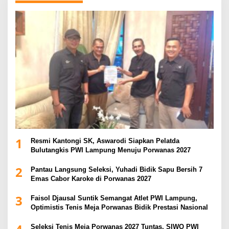
1
Resmi Kantongi SK, Aswarodi Siapkan Pelatda
Bulutangkis PWI Lampung Menuju Porwanas 2027
2
Pantau Langsung Seleksi, Yuhadi Bidik Sapu Bersih 7
Emas Cabor Karoke di Porwanas 2027
3
Faisol Djausal Suntik Semangat Atlet PWI Lampung,
Optimistis Tenis Meja Porwanas Bidik Prestasi Nasional
Seleksi Tenis Meja Porwanas 2027 Tuntas, SIWO PWI