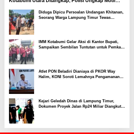
Kotabumi Utara Ditangkap, Polisi Ungkap Motif
Ekonomi
Diduga Dipicu Persoalan Undangan Khitanan,
Seorang Warga Lampung Timur Tewas
Tertembak
IMM Kotabumi Gelar Aksi di Kantor Bupati,
Sampaikan Sembilan Tuntutan untuk Pemkab
Lampung Utara
Atlet PON Beladiri Dianiaya di PKOR Way
Halim, KONI Soroti Lemahnya Pengamanan
Kawasan
Kejari Geledah Dinas di Lampung Timur,
Dokumen Proyek Jalan Rp24 Miliar Diangkut
Penyidik