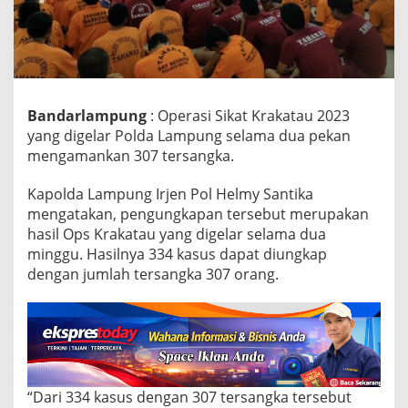
P
o
l
d
a
L
a
Bandarlampung
: Operasi Sikat Krakatau 2023
m
yang digelar Polda Lampung selama dua pekan
p
mengamankan 307 tersangka.
u
n
Kapolda Lampung Irjen Pol Helmy Santika
g
A
mengatakan, pengungkapan tersebut merupakan
m
hasil Ops Krakatau yang digelar selama dua
a
minggu. Hasilnya 334 kasus dapat diungkap
n
dengan jumlah tersangka 307 orang.
k
a
n
3
0
7
T
e
“Dari 334 kasus dengan 307 tersangka tersebut