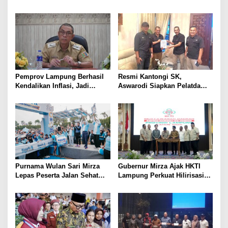
Penindakan Korupsi Masuk
Kampung Rukti Endah, Ketua
Prioritas
TP PKK Lampung Dorong
Pembangunan SDM Dimulai
dari Desa
Pemprov Lampung Berhasil
Resmi Kantongi SK,
Kendalikan Inflasi, Jadi
Aswarodi Siapkan Pelatda
Provinsi dengan Inflasi
Bulutangkis PWI Lampung
Terendah di Sumatera
Menuju Porwanas 2027
Purnama Wulan Sari Mirza
Gubernur Mirza Ajak HKTI
Lepas Peserta Jalan Sehat
Lampung Perkuat Hilirisasi
Lansia, Ajak Wujudkan
Pertanian Untuk
Lansia Sehat dan Bahagia
Kesejahteraan Petani