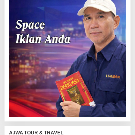
AJWA TOUR & TRAVEL