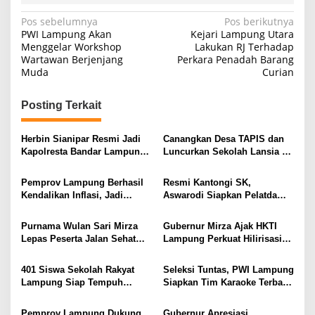
N
Pos sebelumnya
Pos berikutnya
PWI Lampung Akan
Kejari Lampung Utara
a
Menggelar Workshop
Lakukan RJ Terhadap
Wartawan Berjenjang
Perkara Penadah Barang
v
Muda
Curian
i
g
Posting Terkait
a
s
Herbin Sianipar Resmi Jadi
Canangkan Desa TAPIS dan
Kapolresta Bandar Lampung,
Luncurkan Sekolah Lansia di
i
Penindakan Korupsi Masuk
Kampung Rukti Endah, Ketua
Prioritas
TP PKK Lampung Dorong
p
Pemprov Lampung Berhasil
Resmi Kantongi SK,
Pembangunan SDM Dimulai
Kendalikan Inflasi, Jadi
Aswarodi Siapkan Pelatda
o
dari Desa
Provinsi dengan Inflasi
Bulutangkis PWI Lampung
s
Terendah di Sumatera
Menuju Porwanas 2027
Purnama Wulan Sari Mirza
Gubernur Mirza Ajak HKTI
Lepas Peserta Jalan Sehat
Lampung Perkuat Hilirisasi
Lansia, Ajak Wujudkan
Pertanian Untuk
Lansia Sehat dan Bahagia
Kesejahteraan Petani
401 Siswa Sekolah Rakyat
Seleksi Tuntas, PWI Lampung
Lampung Siap Tempuh
Siapkan Tim Karaoke Terbaik
Tahun Ajaran Baru, Gubernur
untuk Porwanas 2027
Dorong Lahirnya Generasi
Pemprov Lampung Dukung
Gubernur Apresiasi