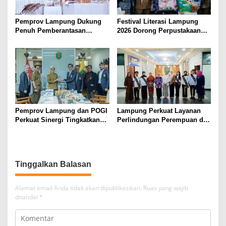
Pemprov Lampung Dukung
Festival Literasi Lampung
Penuh Pemberantasan
2026 Dorong Perpustakaan
Narkotika, Perkuat Sinergi
Jadi Ruang Edukasi dan
Jaga Keamanan Lampung
Rekreasi Keluarga
Pemprov Lampung dan POGI
Lampung Perkuat Layanan
Perkuat Sinergi Tingkatkan
Perlindungan Perempuan dan
Kesehatan Ibu dan Anak
Anak, Menteri PPPA Soroti
Tantangan Pengasuhan di Era
Digital
Tinggalkan Balasan
Alamat email Anda tidak akan dipublikasikan.
Ruas yang wajib
ditandai
*