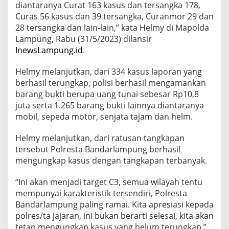
r
diantaranya Curat 163 kasus dan tersangka 178,
s
Curas 56 kasus dan 39 tersangka, Curanmor 29 dan
a
28 tersangka dan lain-lain,” kata Helmy di Mapolda
n
g
Lampung, Rabu (31/5/2023) dilansir
k
InewsLampung.id
.
a
Helmy melanjutkan, dari 334 kasus laporan yang
berhasil terungkap, polisi berhasil mengamankan
barang bukti berupa uang tunai sebesar Rp10,8
juta serta 1.265 barang bukti lainnya diantaranya
mobil, sepeda motor, senjata tajam dan helm.
Helmy melanjutkan, dari ratusan tangkapan
tersebut Polresta Bandarlampung berhasil
mengungkap kasus dengan tangkapan terbanyak.
“Ini akan menjadi target C3, semua wilayah tentu
mempunyai karakteristik tersendiri, Polresta
Bandarlampung paling ramai. Kita apresiasi kepada
polres/ta jajaran, ini bukan berarti selesai, kita akan
tetap mengungkap kasus yang belum terungkap,”