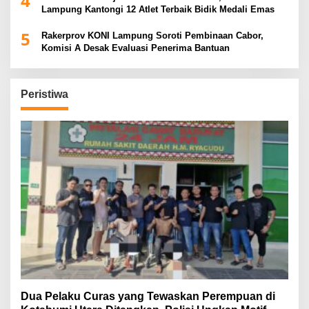
4
Lampung Kantongi 12 Atlet Terbaik Bidik Medali Emas
5
Rakerprov KONI Lampung Soroti Pembinaan Cabor,
Komisi A Desak Evaluasi Penerima Bantuan
Peristiwa
Dua Pelaku Curas yang Tewaskan Perempuan di