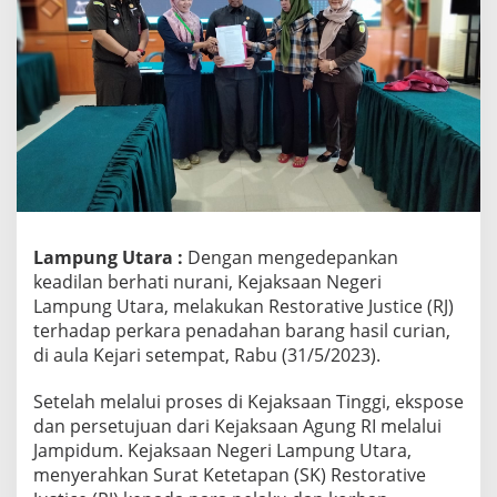
r
a
L
a
k
u
k
a
n
R
J
T
Lampung Utara :
Dengan mengedepankan
e
r
keadilan berhati nurani, Kejaksaan Negeri
h
Lampung Utara, melakukan Restorative Justice (RJ)
a
terhadap perkara penadahan barang hasil curian,
d
di aula Kejari setempat, Rabu (31/5/2023).
a
p
P
Setelah melalui proses di Kejaksaan Tinggi, ekspose
e
dan persetujuan dari Kejaksaan Agung RI melalui
r
Jampidum. Kejaksaan Negeri Lampung Utara,
k
menyerahkan Surat Ketetapan (SK) Restorative
a