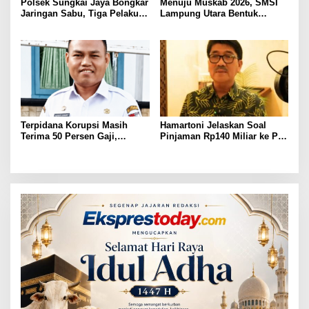
Polsek Sungkai Jaya Bongkar
Menuju Muskab 2026, SMSI
Jaringan Sabu, Tiga Pelaku
Lampung Utara Bentuk
Dibekuk
Panitia dan Susun
Kepengurusan
Terpidana Korupsi Masih
Hamartoni Jelaskan Soal
Terima 50 Persen Gaji,
Pinjaman Rp140 Miliar ke PT
BKSDM Lampung Utara;
SMI: Tanpa Terobosan,
Tunggu Keputusan BKN
Perbaikan Jalan Butuh Waktu
Bertahun-tahun