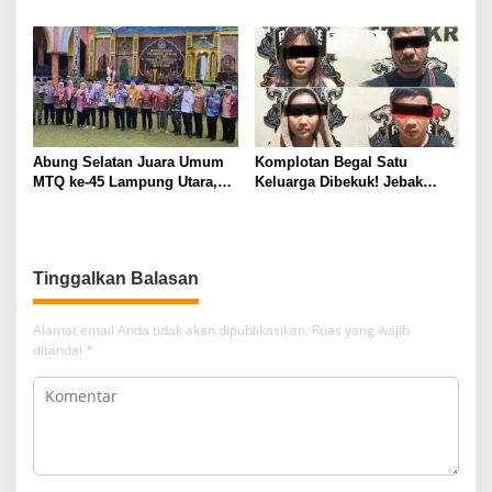
Konsentrat, Solusi Hadapi
Tim 905 Krisna Lamut
Kemarau dan Harga Pakan
Bersama Reskrim Polsek
Mahal
Kotabumi Kota Bekuk
Komplotan Curat
Abung Selatan Juara Umum
Komplotan Begal Satu
MTQ ke-45 Lampung Utara,
Keluarga Dibekuk! Jebak
Tuan Rumah Tutup Ajang
Korban Lewat MiChat,
dengan Prestasi Gemilang
Todong Airsoft Gun lalu
Gondol Motor
Tinggalkan Balasan
Alamat email Anda tidak akan dipublikasikan.
Ruas yang wajib
ditandai
*