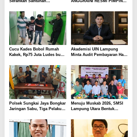
Serahkan Santunan
ANGGRAINI RESMI PIMPIN
Kemensos kepada Keluarga
POLRES LAMPUNG UTARA,
Korban Kebakaran
BAWA KOMITMEN PERKUAT
KAMTIBMAS DAN
PELAYANAN PRESISI
Cucu Kades Bobol Rumah
Akademisi UIN Lampung
Kakek, Rp75 Juta Ludes buat
Minta Audit Pembayaran Hak
Judol, Diringkus dan
ASN Terpidana Korupsi:
Ditembak Polisi
Kepastian Hukum Tak Boleh
Berlarut
Polsek Sungkai Jaya Bongkar
Menuju Muskab 2026, SMSI
Jaringan Sabu, Tiga Pelaku
Lampung Utara Bentuk
Dibekuk
Panitia dan Susun
Kepengurusan