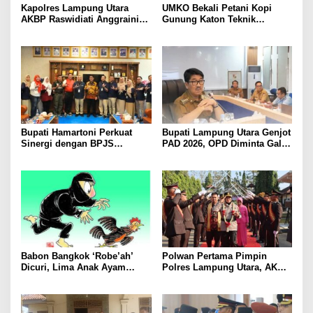
Kapolres Lampung Utara
UMKO Bekali Petani Kopi
AKBP Raswidiati Anggraini
Gunung Katon Teknik
Bergerak Cepat, Rangkul
Pascapanen, Dorong Nilai
Tokoh Masyarakat dan Adat
Jual Hasil Panen Meningkat
Perkuat Kamtibmas
Bupati Hamartoni Perkuat
Bupati Lampung Utara Genjot
Sinergi dengan BPJS
PAD 2026, OPD Diminta Gali
Kesehatan, Dorong Layanan
Sumber Pendapatan Baru
Kesehatan Makin Cepat dan
hingga Optimalkan PBB-P2
Mudah
Babon Bangkok ‘Robe’ah’
Polwan Pertama Pimpin
Dicuri, Lima Anak Ayam
Polres Lampung Utara, AKBP
Menangis Piyik-Piyik, Warga
Raswidiati Disambut Tradisi
Gang Jalaba Kotabumi Heboh
Pedang Pora