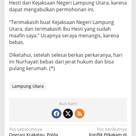
Hesti dan Kejaksaan Negeri Lampung Utara, karena
dapat mengabulkan permohonan ini.
“Terimakasih buat Kejaksaan Negeri Lampung
Utara, dan terimakasih Ibu Hesti yang sudah
maafin saya.” Ucapnya seraya menangis, karena
bebas.
Diketahui, setelah selesai berkas perkaranya, hari
ini Nurhayati bebas dari jerat hukum dan bisa
pulang kerumah. (*)
Lampung Utara
Ikuti Kami
N
Pos sebelumnya
Pos berikutnya
Operasi Krakatau, Polda
Konflik Pilkakam di