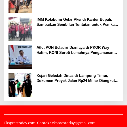
Tertembak
IMM Kotabumi Gelar Aksi di Kantor Bupati,
Sampaikan Sembilan Tuntutan untuk Pemkab
Lampung Utara
Atlet PON Beladiri Dianiaya di PKOR Way
Halim, KONI Soroti Lemahnya Pengamanan
Kawasan
Kejari Geledah Dinas di Lampung Timur,
Dokumen Proyek Jalan Rp24 Miliar Diangkut
Penyidik
Eksprestoday.com: Contak : eksprestoday@gmail.com