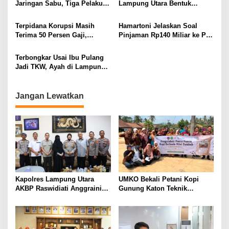
Jaringan Sabu, Tiga Pelaku
Lampung Utara Bentuk
Dibekuk
Panitia dan Susun
Kepengurusan
Terpidana Korupsi Masih
Hamartoni Jelaskan Soal
Terima 50 Persen Gaji,
Pinjaman Rp140 Miliar ke PT
BKSDM Lampung Utara;
SMI: Tanpa Terobosan,
Tunggu Keputusan BKN
Perbaikan Jalan Butuh Waktu
Terbongkar Usai Ibu Pulang
Bertahun-tahun
Jadi TKW, Ayah di Lampung
Utara Diduga Cabuli Anak
Kandung Selama Empat
Tahun, Nyaris Diamuk Massa
Jangan Lewatkan
Kapolres Lampung Utara
UMKO Bekali Petani Kopi
AKBP Raswidiati Anggraini
Gunung Katon Teknik
Bergerak Cepat, Rangkul
Pascapanen, Dorong Nilai
Tokoh Masyarakat dan Adat
Jual Hasil Panen Meningkat
Perkuat Kamtibmas