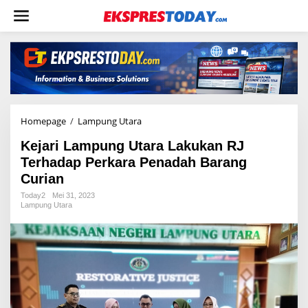
L
e
w
a
t
i
k
e
k
o
Homepage
/
Lampung Utara
K
n
e
t
Kejari Lampung Utara Lakukan RJ
j
e
a
Terhadap Perkara Penadah Barang
n
r
Curian
i
L
Today2
Mei 31, 2023
Lampung Utara
a
m
p
u
n
g
U
t
a