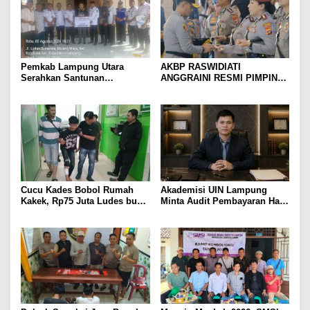
Pemkab Lampung Utara
AKBP RASWIDIATI
Serahkan Santunan
ANGGRAINI RESMI PIMPIN
Kemensos kepada Keluarga
POLRES LAMPUNG UTARA,
Korban Kebakaran
BAWA KOMITMEN PERKUAT
KAMTIBMAS DAN
PELAYANAN PRESISI
Cucu Kades Bobol Rumah
Akademisi UIN Lampung
Kakek, Rp75 Juta Ludes buat
Minta Audit Pembayaran Hak
Judol, Diringkus dan
ASN Terpidana Korupsi:
Ditembak Polisi
Kepastian Hukum Tak Boleh
Berlarut