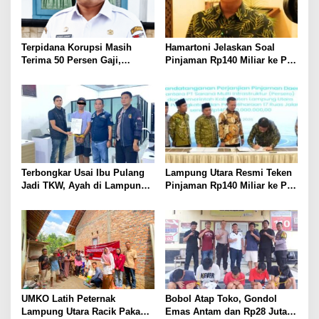
Terpidana Korupsi Masih
Hamartoni Jelaskan Soal
Terima 50 Persen Gaji,
Pinjaman Rp140 Miliar ke PT
BKSDM Lampung Utara;
SMI: Tanpa Terobosan,
Tunggu Keputusan BKN
Perbaikan Jalan Butuh Waktu
Bertahun-tahun
Terbongkar Usai Ibu Pulang
Lampung Utara Resmi Teken
Jadi TKW, Ayah di Lampung
Pinjaman Rp140 Miliar ke PT
Utara Diduga Cabuli Anak
SMI untuk Perbaikan 17 Ruas
Kandung Selama Empat
Jalan
Tahun, Nyaris Diamuk Massa
UMKO Latih Peternak
Bobol Atap Toko, Gondol
Lampung Utara Racik Pakan
Emas Antam dan Rp28 Juta!