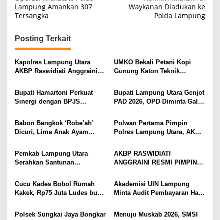
a
Lampung Amankan 307
Waykanan Diadukan ke
Tersangka
Polda Lampung
v
i
Posting Terkait
g
a
Kapolres Lampung Utara
UMKO Bekali Petani Kopi
s
AKBP Raswidiati Anggraini
Gunung Katon Teknik
Bergerak Cepat, Rangkul
Pascapanen, Dorong Nilai
i
Tokoh Masyarakat dan Adat
Jual Hasil Panen Meningkat
Bupati Hamartoni Perkuat
Bupati Lampung Utara Genjot
Perkuat Kamtibmas
p
Sinergi dengan BPJS
PAD 2026, OPD Diminta Gali
Kesehatan, Dorong Layanan
Sumber Pendapatan Baru
o
Kesehatan Makin Cepat dan
hingga Optimalkan PBB-P2
Babon Bangkok ‘Robe’ah’
Polwan Pertama Pimpin
s
Mudah
Dicuri, Lima Anak Ayam
Polres Lampung Utara, AKBP
Menangis Piyik-Piyik, Warga
Raswidiati Disambut Tradisi
Gang Jalaba Kotabumi Heboh
Pedang Pora
Pemkab Lampung Utara
AKBP RASWIDIATI
Serahkan Santunan
ANGGRAINI RESMI PIMPIN
Kemensos kepada Keluarga
POLRES LAMPUNG UTARA,
Korban Kebakaran
BAWA KOMITMEN PERKUAT
Cucu Kades Bobol Rumah
Akademisi UIN Lampung
KAMTIBMAS DAN
Kakek, Rp75 Juta Ludes buat
Minta Audit Pembayaran Hak
PELAYANAN PRESISI
Judol, Diringkus dan
ASN Terpidana Korupsi:
Ditembak Polisi
Kepastian Hukum Tak Boleh
Polsek Sungkai Jaya Bongkar
Menuju Muskab 2026, SMSI
Berlarut