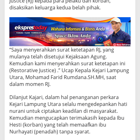
Justice (RJ) kepada para pelaku dan korban,
r
a
disaksikan keluarga kedua belah pihak.
P
e
n
a
d
a
h
“Saya menyerahkan surat ketetapan RJ, yang
B
mulanya telah disetujui Kejaksaan Agung.
a
r
Kemudian kami menyerahkan surat ketetapan ini
a
(Restorative Justice) .” Ucap Kepala Kejari Lampung
n
Utara, Mohamad Farid Rumdana.SH.MH, saat
g
dalam momen RJ.
C
u
r
Dilanjut Kajari, dalam hal penanganan perkara
i
Kejari Lampung Utara selalu mengedepankan hati
a
nurani untuk ciptakan keadilan di masyarakat.
n
Kemudian mengucapkan terimakasih kepada Ibu
Hesti (korban) yang telah memaafkan ibu
Nurhayati (penadah) tanpa syarat.