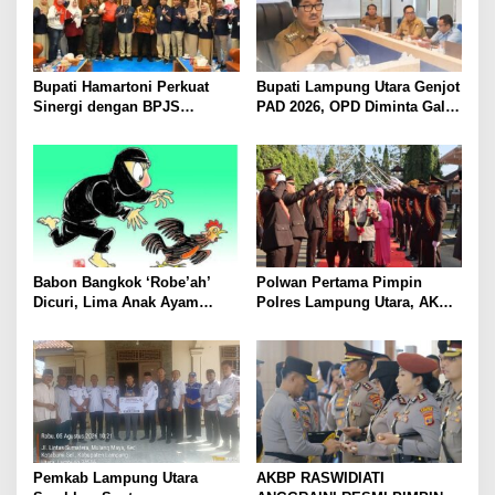
Bupati Hamartoni Perkuat
Bupati Lampung Utara Genjot
Sinergi dengan BPJS
PAD 2026, OPD Diminta Gali
Kesehatan, Dorong Layanan
Sumber Pendapatan Baru
Kesehatan Makin Cepat dan
hingga Optimalkan PBB-P2
Mudah
Babon Bangkok ‘Robe’ah’
Polwan Pertama Pimpin
Dicuri, Lima Anak Ayam
Polres Lampung Utara, AKBP
Menangis Piyik-Piyik, Warga
Raswidiati Disambut Tradisi
Gang Jalaba Kotabumi Heboh
Pedang Pora
Pemkab Lampung Utara
AKBP RASWIDIATI