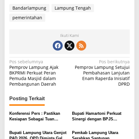
Bandarlampung
Lampung Tengah
pemerintahan
Ikuti Kami
N
Pos sebelumnya
Pos berikutnya
Pemprov Lampung Ajak
Pemprov Lampung Setujui
a
BKPRMI Perkuat Peran
Pembahasan Lanjutan
Pemuda Masjid dalam
Enam Raperda Inisiatif
v
Pembangunan Daerah
DPRD
i
g
Posting Terkait
a
s
Konferensi Pers : Pastikan
Bupati Hamartoni Perkuat
Kesiapan Sebagai Tuan
Sinergi dengan BPJS
i
Rumah, Mesuji Tempatkan
Kesehatan, Dorong Layanan
Tiga Venue Pelaksanaan
Kesehatan Makin Cepat dan
p
Bupati Lampung Utara Genjot
Pemkab Lampung Utara
Soeratin Cup Piala Gubernur
Mudah
PAD 2026, OPD Diminta Gali
Serahkan Santunan