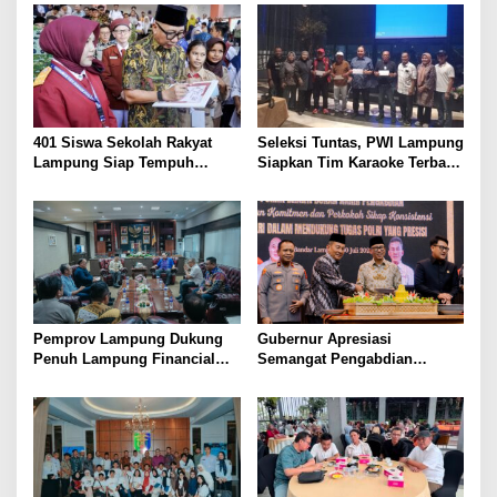
Lansia Sehat dan Bahagia
Kesejahteraan Petani
401 Siswa Sekolah Rakyat
Seleksi Tuntas, PWI Lampung
Lampung Siap Tempuh
Siapkan Tim Karaoke Terbaik
Tahun Ajaran Baru, Gubernur
untuk Porwanas 2027
Dorong Lahirnya Generasi
Emas
Pemprov Lampung Dukung
Gubernur Apresiasi
Penuh Lampung Financial
Semangat Pengabdian
Festival, Perkuat Literasi
Purnawirawan Polri untuk
Keuangan Generasi Muda
Menjaga Stabilitas Lampung