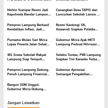
o
Lampung
Sumber Pendapatan Baru
Kemensos kepada Keluarga
s
hingga Optimalkan PBB-P2
Korban Kebakaran
Herbin Sianipar Resmi Jadi
Canangkan Desa TAPIS dan
Kapolresta Bandar Lampung,
Luncurkan Sekolah Lansia di
Penindakan Korupsi Masuk
Kampung Rukti Endah, Ketua
Prioritas
TP PKK Lampung Dorong
Pemprov Lampung Berhasil
Resmi Kantongi SK,
Pembangunan SDM Dimulai
Kendalikan Inflasi, Jadi
Aswarodi Siapkan Pelatda
dari Desa
Provinsi dengan Inflasi
Bulutangkis PWI Lampung
Terendah di Sumatera
Menuju Porwanas 2027
Purnama Wulan Sari Mirza
Gubernur Mirza Ajak HKTI
Lepas Peserta Jalan Sehat
Lampung Perkuat Hilirisasi
Lansia, Ajak Wujudkan
Pertanian Untuk
Lansia Sehat dan Bahagia
Kesejahteraan Petani
401 Siswa Sekolah Rakyat
Seleksi Tuntas, PWI Lampung
Lampung Siap Tempuh
Siapkan Tim Karaoke Terbaik
Tahun Ajaran Baru, Gubernur
untuk Porwanas 2027
Dorong Lahirnya Generasi
Pemprov Lampung Dukung
Gubernur Apresiasi
Emas
Penuh Lampung Financial
Semangat Pengabdian
Festival, Perkuat Literasi
Purnawirawan Polri untuk
Keuangan Generasi Muda
Menjaga Stabilitas Lampung
Bangun SDM Unggul,
Gubernur Mirza Dukung
Pelatihan Bahasa Jerman
bagi Generasi Muda
Lampung
Jangan Lewatkan