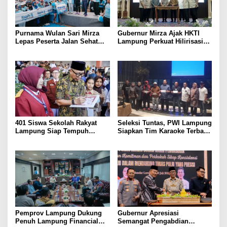
Purnama Wulan Sari Mirza
Gubernur Mirza Ajak HKTI
Lepas Peserta Jalan Sehat
Lampung Perkuat Hilirisasi
Lansia, Ajak Wujudkan
Pertanian Untuk
Lansia Sehat dan Bahagia
Kesejahteraan Petani
401 Siswa Sekolah Rakyat
Seleksi Tuntas, PWI Lampung
Lampung Siap Tempuh
Siapkan Tim Karaoke Terbaik
Tahun Ajaran Baru, Gubernur
untuk Porwanas 2027
Dorong Lahirnya Generasi
Emas
Pemprov Lampung Dukung
Gubernur Apresiasi
Penuh Lampung Financial
Semangat Pengabdian