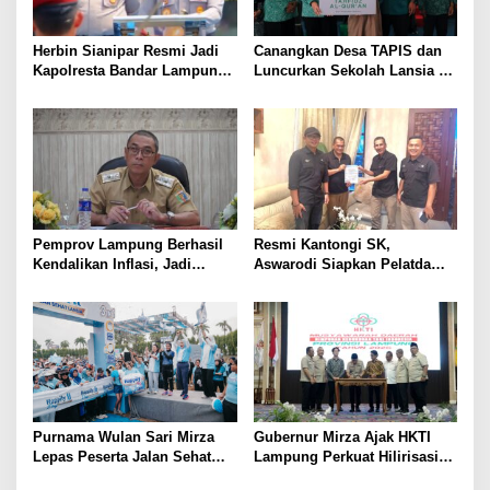
Herbin Sianipar Resmi Jadi
Canangkan Desa TAPIS dan
Kapolresta Bandar Lampung,
Luncurkan Sekolah Lansia di
Penindakan Korupsi Masuk
Kampung Rukti Endah, Ketua
Prioritas
TP PKK Lampung Dorong
Pembangunan SDM Dimulai
dari Desa
Pemprov Lampung Berhasil
Resmi Kantongi SK,
Kendalikan Inflasi, Jadi
Aswarodi Siapkan Pelatda
Provinsi dengan Inflasi
Bulutangkis PWI Lampung
Terendah di Sumatera
Menuju Porwanas 2027
Purnama Wulan Sari Mirza
Gubernur Mirza Ajak HKTI
Lepas Peserta Jalan Sehat
Lampung Perkuat Hilirisasi
Lansia, Ajak Wujudkan
Pertanian Untuk