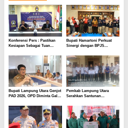
Konferensi Pers : Pastikan
Bupati Hamartoni Perkuat
Kesiapan Sebagai Tuan
Sinergi dengan BPJS
Rumah, Mesuji Tempatkan
Kesehatan, Dorong Layanan
Tiga Venue Pelaksanaan
Kesehatan Makin Cepat dan
Soeratin Cup Piala Gubernur
Mudah
Lampung
Bupati Lampung Utara Genjot
Pemkab Lampung Utara
PAD 2026, OPD Diminta Gali
Serahkan Santunan
Sumber Pendapatan Baru
Kemensos kepada Keluarga
hingga Optimalkan PBB-P2
Korban Kebakaran