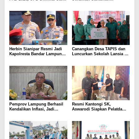
Sumber Pendapatan Baru
Kemensos kepada Keluarga
hingga Optimalkan PBB-P2
Korban Kebakaran
Herbin Sianipar Resmi Jadi
Canangkan Desa TAPIS dan
Kapolresta Bandar Lampung,
Luncurkan Sekolah Lansia di
Penindakan Korupsi Masuk
Kampung Rukti Endah, Ketua
Prioritas
TP PKK Lampung Dorong
Pembangunan SDM Dimulai
dari Desa
Pemprov Lampung Berhasil
Resmi Kantongi SK,
Kendalikan Inflasi, Jadi
Aswarodi Siapkan Pelatda
Provinsi dengan Inflasi
Bulutangkis PWI Lampung
Terendah di Sumatera
Menuju Porwanas 2027