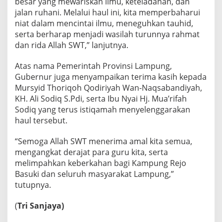
besar yang mewariskan ilmu, keteladanan, dan
i
L
jalan ruhani. Melalui haul ini, kita memperbaharui
a
niat dalam mencintai ilmu, meneguhkan tauhid,
m
serta berharap menjadi wasilah turunnya rahmat
t
dan rida Allah SWT,” lanjutnya.
e
n
g
Atas nama Pemerintah Provinsi Lampung,
Gubernur juga menyampaikan terima kasih kepada
Mursyid Thoriqoh Qodiriyah Wan-Naqsabandiyah,
KH. Ali Sodiq S.Pdi, serta Ibu Nyai Hj. Mua’rifah
Sodiq yang terus istiqamah menyelenggarakan
haul tersebut.
“Semoga Allah SWT menerima amal kita semua,
mengangkat derajat para guru kita, serta
melimpahkan keberkahan bagi Kampung Rejo
Basuki dan seluruh masyarakat Lampung,”
tutupnya.
(
Tri Sanjaya)