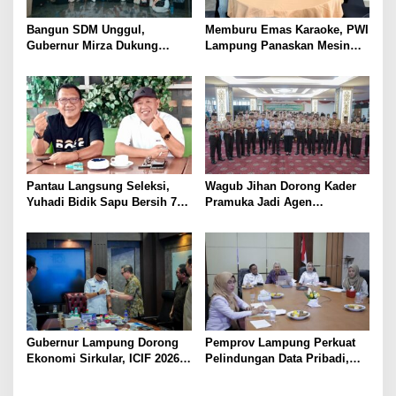
Bangun SDM Unggul,
Memburu Emas Karaoke, PWI
Gubernur Mirza Dukung
Lampung Panaskan Mesin
Pelatihan Bahasa Jerman
Menuju Porwanas 2026
bagi Generasi Muda
Lampung
Pantau Langsung Seleksi,
Wagub Jihan Dorong Kader
Yuhadi Bidik Sapu Bersih 7
Pramuka Jadi Agen
Emas Cabor Karoke di
Perubahan Melalui KPDK
Porwanas 2027
2026
Gubernur Lampung Dorong
Pemprov Lampung Perkuat
Ekonomi Sirkular, ICIF 2026
Pelindungan Data Pribadi,
Jadi Peluang Tarik Investasi
Tingkatkan Literasi
Hijau ke Lampung
Keamanan Siber Aparatur