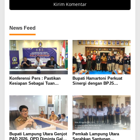
News Feed
Konferensi Pers : Pastikan
Bupati Hamartoni Perkuat
Kesiapan Sebagai Tuan
Sinergi dengan BPJS
Rumah, Mesuji Tempatkan
Kesehatan, Dorong Layanan
Tiga Venue Pelaksanaan
Kesehatan Makin Cepat dan
Soeratin Cup Piala Gubernur
Mudah
Lampung
Bupati Lampung Utara Genjot
Pemkab Lampung Utara
PAD 2026, OPD Diminta Gali
Serahkan Santunan