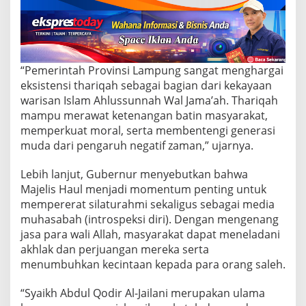
a
i
k
h
A
b
“Pemerintah Provinsi Lampung sangat menghargai
d
eksistensi thariqah sebagai bagian dari kekayaan
u
l
warisan Islam Ahlussunnah Wal Jama’ah. Thariqah
Q
mampu merawat ketenangan batin masyarakat,
o
memperkuat moral, serta membentengi generasi
d
muda dari pengaruh negatif zaman,” ujarnya.
i
r
A
Lebih lanjut, Gubernur menyebutkan bahwa
l
Majelis Haul menjadi momentum penting untuk
-
mempererat silaturahmi sekaligus sebagai media
J
muhasabah (introspeksi diri). Dengan mengenang
a
jasa para wali Allah, masyarakat dapat meneladani
i
l
akhlak dan perjuangan mereka serta
a
menumbuhkan kecintaan kepada para orang saleh.
n
i
“Syaikh Abdul Qodir Al-Jailani merupakan ulama
d