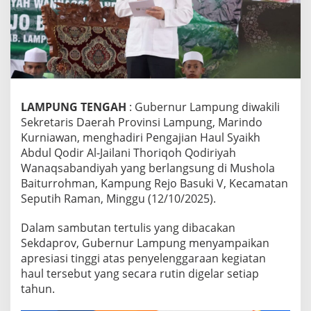
r
e
s
i
a
s
i
P
LAMPUNG TENGAH
: Gubernur Lampung diwakili
e
Sekretaris Daerah Provinsi Lampung, Marindo
l
Kurniawan, menghadiri Pengajian Haul Syaikh
a
k
Abdul Qodir Al-Jailani Thoriqoh Qodiriyah
s
Wanaqsabandiyah yang berlangsung di Mushola
a
Baiturrohman, Kampung Rejo Basuki V, Kecamatan
n
Seputih Raman, Minggu (12/10/2025).
a
a
n
Dalam sambutan tertulis yang dibacakan
H
Sekdaprov, Gubernur Lampung menyampaikan
a
apresiasi tinggi atas penyelenggaraan kegiatan
u
haul tersebut yang secara rutin digelar setiap
l
S
tahun.
y