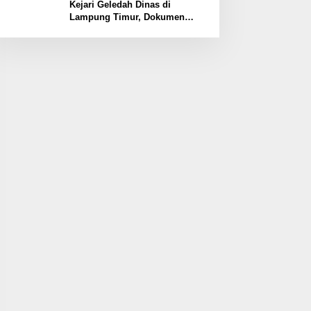
Kawasan
Kejari Geledah Dinas di
Lampung Timur, Dokumen
Proyek Jalan Rp24 Miliar
Diangkut Penyidik