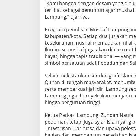
a
“Kami bangga dengan desain yang diaj
L
terlibat sebagai penuntun agar mushaf 
a
Lampung,” ujarnya.
m
p
Program penulisan Mushaf Lampung ini a
u
n
kabupaten/kota. Setiap dua juz akan 
g
keseluruhan mushaf memadukan nilai 
Iluminasi mushaf juga akan dihiasi moti
hayat, hingga tapis tradisional — yang
simbol persatuan adat Pepadun dan Sai
Selain melestarikan seni kaligrafi Isla
Qur’an di tengah masyarakat, menumbuh
serta memperkuat jati diri Lampung se
Lampung juga diproyeksikan menjadi ru
hingga perguruan tinggi.
Ketua Perkazi Lampung, Zuhdan Naufali
pedoman, tetapi juga syiar Islam yang b
“Ini warisan luar biasa dan upaya pele
bagian dari membangun peradaban Isla