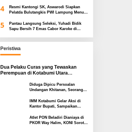
Tiga Venue Pelaksanaan Soeratin Cup
4
Piala Gubernur Lampung
Resmi Kantongi SK, Aswarodi Siapkan
Pelatda Bulutangkis PWI Lampung Menuju
Porwanas 2027
5
Pantau Langsung Seleksi, Yuhadi Bidik
Sapu Bersih 7 Emas Cabor Karoke di
Porwanas 2027
Peristiwa
Dua Pelaku Curas yang Tewaskan
Perempuan di Kotabumi Utara
Ditangkap, Polisi Ungkap Motif
Ekonomi
Diduga Dipicu Persoalan
Undangan Khitanan, Seorang
Warga Lampung Timur Tewas
Tertembak
IMM Kotabumi Gelar Aksi di
Kantor Bupati, Sampaikan
Sembilan Tuntutan untuk
Pemkab Lampung Utara
Atlet PON Beladiri Dianiaya di
PKOR Way Halim, KONI Soroti
Lemahnya Pengamanan