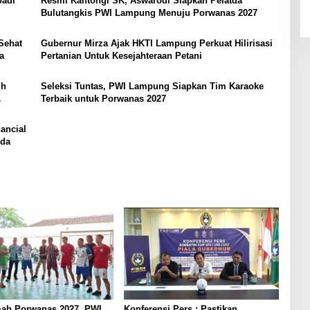
Jadi
Resmi Kantongi SK, Aswarodi Siapkan Pelatda
Bulutangkis PWI Lampung Menuju Porwanas 2027
Sehat
Gubernur Mirza Ajak HKTI Lampung Perkuat Hilirisasi
a
Pertanian Untuk Kesejahteraan Petani
uh
Seleksi Tuntas, PWI Lampung Siapkan Tim Karaoke
Terbaik untuk Porwanas 2027
ancial
uda
ah Porwanas 2027, PWI
Konferensi Pers : Pastikan