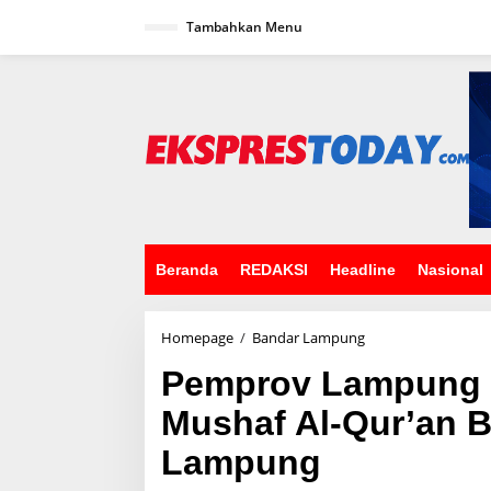
L
Tambahkan Menu
e
w
a
t
i
k
e
k
o
n
t
e
n
Beranda
REDAKSI
Headline
Nasional
Homepage
/
Bandar Lampung
P
e
Pemprov Lampung 
m
p
Mushaf Al-Qur’an 
r
o
Lampung
v
L