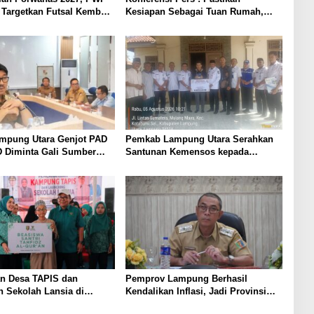
Targetkan Futsal Kembali
Kesiapan Sebagai Tuan Rumah,
Mesuji Tempatkan Tiga Venue
Pelaksanaan Soeratin Cup Piala
Gubernur Lampung
ampung Utara Genjot PAD
Pemkab Lampung Utara Serahkan
D Diminta Gali Sumber
Santunan Kemensos kepada
an Baru hingga
Keluarga Korban Kebakaran
an PBB-P2
n Desa TAPIS dan
Pemprov Lampung Berhasil
 Sekolah Lansia di
Kendalikan Inflasi, Jadi Provinsi
Rukti Endah, Ketua TP
dengan Inflasi Terendah di