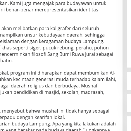
ukan. Kami juga mengajak para budayawan untuk
ini benar-benar merepresentasikan identitas
kan melibatkan para kaligrafer dari seluruh
menampilkan unsur kebudayaan daerah, sehingga
keislaman dengan keragaman budaya Lampung.
f khas seperti siger, pucuk rebung, perahu, pohon
 mencerminkan filosofi Sang Bumi Ruwa Jurai sebagai
batin.
m lokal, program ini diharapkan dapat membumikan Al-
kan kecintaan generasi muda terhadap kalam ilahi,
bagai daerah religius dan berbudaya. Mushaf
jukan pendidikan di masjid, sekolah, madrasah,
, menyebut bahwa mushaf ini tidak hanya sebagai
erpadu dengan kearifan lokal.
starian budaya Lampung. Apa yang kita lakukan adalah
m yang berakar pada budaya daerah,” ungkapnya.