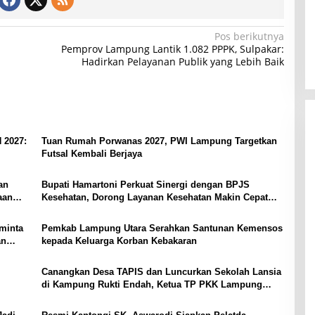
Pos berikutnya
Pemprov Lampung Lantik 1.082 PPPK, Sulpakar:
Hadirkan Pelayanan Publik yang Lebih Baik
 2027:
Tuan Rumah Porwanas 2027, PWI Lampung Targetkan
Futsal Kembali Berjaya
an
Bupati Hamartoni Perkuat Sinergi dengan BPJS
aan
Kesehatan, Dorong Layanan Kesehatan Makin Cepat
dan Mudah
minta
Pemkab Lampung Utara Serahkan Santunan Kemensos
an
kepada Keluarga Korban Kebakaran
Canangkan Desa TAPIS dan Luncurkan Sekolah Lansia
di Kampung Rukti Endah, Ketua TP PKK Lampung
Dorong Pembangunan SDM Dimulai dari Desa