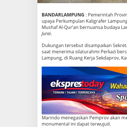
a
f
A
BANDARLAMPUNG
: Pemerintah Prov
l
upaya Perkumpulan Kaligrafer Lampung 
-
Mushaf Al-Qur’an bernuansa budaya L
Q
u
Jurai
.
r
’
Dukungan tersebut disampaikan Sekret
a
saat menerima silaturahmi Perkazi ber
n
Lampung, di Ruang Kerja Sekdaprov, Ka
B
e
r
n
u
a
n
s
a
B
u
d
Marindo menegaskan Pemprov akan me
a
monumental ini dapat terwujud.
y