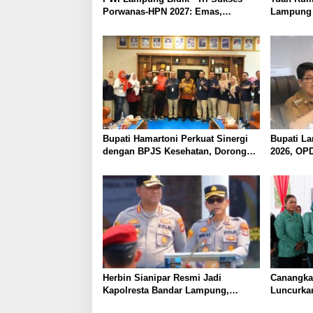
Porwanas-HPN 2027: Emas,
Lampung 
Ekonomi, dan Pariwisata
Berjaya
Menggeliat
Bupati Hamartoni Perkuat Sinergi
Bupati L
dengan BPJS Kesehatan, Dorong
2026, OP
Layanan Kesehatan Makin Cepat
Pendapat
dan Mudah
Optimalk
Herbin Sianipar Resmi Jadi
Canangka
Kapolresta Bandar Lampung,
Luncurkan
Penindakan Korupsi Masuk
Kampung 