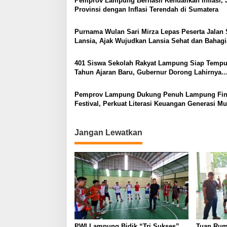
Pemprov Lampung Berhasil Kendalikan Inflasi, 
Provinsi dengan Inflasi Terendah di Sumatera
Purnama Wulan Sari Mirza Lepas Peserta Jalan 
Lansia, Ajak Wujudkan Lansia Sehat dan Bahagi
401 Siswa Sekolah Rakyat Lampung Siap Temp
Tahun Ajaran Baru, Gubernur Dorong Lahirnya
Generasi Emas
Pemprov Lampung Dukung Penuh Lampung Fin
Festival, Perkuat Literasi Keuangan Generasi M
Jangan Lewatkan
PWI Lampung Bidik “Tri Sukses”
Tuan Rum