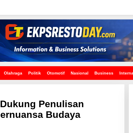
Olahraga
Politik
Otomotif
Nasional
Business
Intern
Dukung Penulisan
Bernuansa Budaya