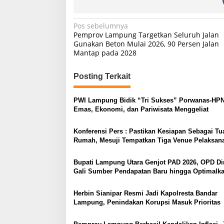
N
Pos sebelumnya
Pemprov Lampung Targetkan Seluruh Jalan
a
Gunakan Beton Mulai 2026, 90 Persen Jalan
Mantap pada 2028
v
i
Posting Terkait
g
a
PWI Lampung Bidik “Tri Sukses” Porwanas-HPN
s
Emas, Ekonomi, dan Pariwisata Menggeliat
i
Konferensi Pers : Pastikan Kesiapan Sebagai Tu
p
Rumah, Mesuji Tempatkan Tiga Venue Pelaksan
Soeratin Cup Piala Gubernur Lampung
o
Bupati Lampung Utara Genjot PAD 2026, OPD Di
s
Gali Sumber Pendapatan Baru hingga Optimalk
PBB-P2
Herbin Sianipar Resmi Jadi Kapolresta Bandar
Lampung, Penindakan Korupsi Masuk Prioritas