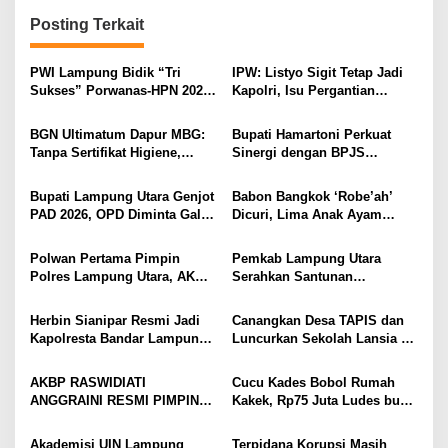
g
Posting Terkait
a
s
PWI Lampung Bidik “Tri
IPW: Listyo Sigit Tetap Jadi
i
Sukses” Porwanas-HPN 2027:
Kapolri, Isu Pergantian
Emas, Ekonomi, dan
Diduga Dihembuskan
p
Pariwisata Menggeliat
Kawanan Febrie Adriansyah
BGN Ultimatum Dapur MBG:
Bupati Hamartoni Perkuat
o
Tanpa Sertifikat Higiene,
Sinergi dengan BPJS
s
Tutup Permanen
Kesehatan, Dorong Layanan
Kesehatan Makin Cepat dan
Bupati Lampung Utara Genjot
Babon Bangkok ‘Robe’ah’
Mudah
PAD 2026, OPD Diminta Gali
Dicuri, Lima Anak Ayam
Sumber Pendapatan Baru
Menangis Piyik-Piyik, Warga
hingga Optimalkan PBB-P2
Gang Jalaba Kotabumi Heboh
Polwan Pertama Pimpin
Pemkab Lampung Utara
Polres Lampung Utara, AKBP
Serahkan Santunan
Raswidiati Disambut Tradisi
Kemensos kepada Keluarga
Pedang Pora
Korban Kebakaran
Herbin Sianipar Resmi Jadi
Canangkan Desa TAPIS dan
Kapolresta Bandar Lampung,
Luncurkan Sekolah Lansia di
Penindakan Korupsi Masuk
Kampung Rukti Endah, Ketua
Prioritas
TP PKK Lampung Dorong
AKBP RASWIDIATI
Cucu Kades Bobol Rumah
Pembangunan SDM Dimulai
ANGGRAINI RESMI PIMPIN
Kakek, Rp75 Juta Ludes buat
dari Desa
POLRES LAMPUNG UTARA,
Judol, Diringkus dan
BAWA KOMITMEN PERKUAT
Ditembak Polisi
Akademisi UIN Lampung
Terpidana Korupsi Masih