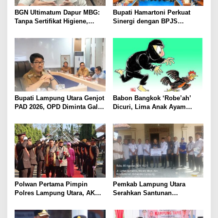
BGN Ultimatum Dapur MBG:
Bupati Hamartoni Perkuat
Tanpa Sertifikat Higiene,
Sinergi dengan BPJS
Tutup Permanen
Kesehatan, Dorong Layanan
Kesehatan Makin Cepat dan
Mudah
Bupati Lampung Utara Genjot
Babon Bangkok ‘Robe’ah’
PAD 2026, OPD Diminta Gali
Dicuri, Lima Anak Ayam
Sumber Pendapatan Baru
Menangis Piyik-Piyik, Warga
hingga Optimalkan PBB-P2
Gang Jalaba Kotabumi Heboh
Polwan Pertama Pimpin
Pemkab Lampung Utara
Polres Lampung Utara, AKBP
Serahkan Santunan
Raswidiati Disambut Tradisi
Kemensos kepada Keluarga
Pedang Pora
Korban Kebakaran