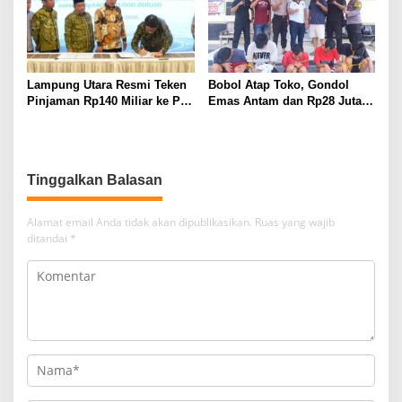
Lampung Utara Resmi Teken
Bobol Atap Toko, Gondol
Pinjaman Rp140 Miliar ke PT
Emas Antam dan Rp28 Juta!
SMI untuk Perbaikan 17 Ruas
Tim 905 Krisna Lamut
Jalan
Bersama Reskrim Polsek
Kotabumi Kota Bekuk
Komplotan Curat
Tinggalkan Balasan
Alamat email Anda tidak akan dipublikasikan.
Ruas yang wajib
ditandai
*