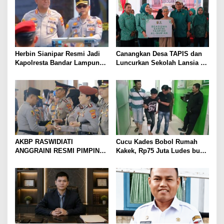
Herbin Sianipar Resmi Jadi
Canangkan Desa TAPIS dan
Kapolresta Bandar Lampung,
Luncurkan Sekolah Lansia di
Penindakan Korupsi Masuk
Kampung Rukti Endah, Ketua
Prioritas
TP PKK Lampung Dorong
Pembangunan SDM Dimulai
dari Desa
AKBP RASWIDIATI
Cucu Kades Bobol Rumah
ANGGRAINI RESMI PIMPIN
Kakek, Rp75 Juta Ludes buat
POLRES LAMPUNG UTARA,
Judol, Diringkus dan
BAWA KOMITMEN PERKUAT
Ditembak Polisi
KAMTIBMAS DAN
PELAYANAN PRESISI