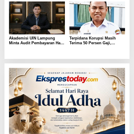
KAMTIBMAS DAN
PELAYANAN PRESISI
Akademisi UIN Lampung
Terpidana Korupsi Masih
Minta Audit Pembayaran Hak
Terima 50 Persen Gaji,
ASN Terpidana Korupsi:
BKSDM Lampung Utara;
Kepastian Hukum Tak Boleh
Tunggu Keputusan BKN
Berlarut