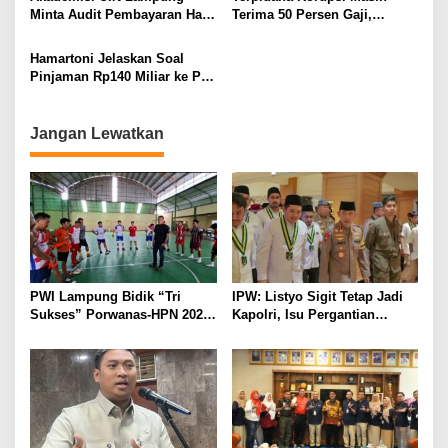
KAMTIBMAS DAN
Minta Audit Pembayaran Hak
Terima 50 Persen Gaji,
PELAYANAN PRESISI
ASN Terpidana Korupsi:
BKSDM Lampung Utara;
Kepastian Hukum Tak Boleh
Tunggu Keputusan BKN
Hamartoni Jelaskan Soal
Berlarut
Pinjaman Rp140 Miliar ke PT
SMI: Tanpa Terobosan,
Perbaikan Jalan Butuh Waktu
Bertahun-tahun
Jangan Lewatkan
PWI Lampung Bidik “Tri
IPW: Listyo Sigit Tetap Jadi
Sukses” Porwanas-HPN 2027:
Kapolri, Isu Pergantian
Emas, Ekonomi, dan
Diduga Dihembuskan
Pariwisata Menggeliat
Kawanan Febrie Adriansyah