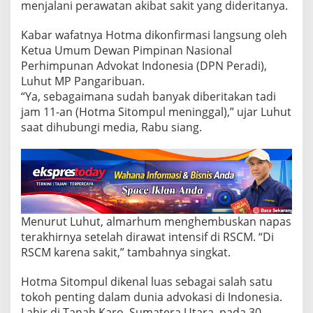
s
menjalani perawatan akibat sakit yang dideritanya.
i
a
Kabar wafatnya Hotma dikonfirmasi langsung oleh
6
Ketua Umum Dewan Pimpinan Nasional
8
T
Perhimpunan Advokat Indonesia (DPN Peradi),
a
Luhut MP Pangaribuan.
h
“Ya, sebagaimana sudah banyak diberitakan tadi
u
jam 11-an (Hotma Sitompul meninggal),” ujar Luhut
n
saat dihubungi media, Rabu siang.
Menurut Luhut, almarhum menghembuskan napas
terakhirnya setelah dirawat intensif di RSCM. “Di
RSCM karena sakit,” tambahnya singkat.
Hotma Sitompul dikenal luas sebagai salah satu
tokoh penting dalam dunia advokasi di Indonesia.
Lahir di Tanah Karo, Sumatera Utara, pada 30