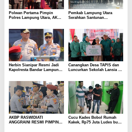
Polwan Pertama Pimpin
Pemkab Lampung Utara
Polres Lampung Utara, AKBP
Serahkan Santunan
Raswidiati Disambut Tradisi
Kemensos kepada Keluarga
Pedang Pora
Korban Kebakaran
Herbin Sianipar Resmi Jadi
Canangkan Desa TAPIS dan
Kapolresta Bandar Lampung,
Luncurkan Sekolah Lansia di
Penindakan Korupsi Masuk
Kampung Rukti Endah, Ketua
Prioritas
TP PKK Lampung Dorong
Pembangunan SDM Dimulai
dari Desa
AKBP RASWIDIATI
Cucu Kades Bobol Rumah
ANGGRAINI RESMI PIMPIN
Kakek, Rp75 Juta Ludes buat
POLRES LAMPUNG UTARA,
Judol, Diringkus dan
BAWA KOMITMEN PERKUAT
Ditembak Polisi