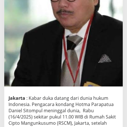
o
t
m
a
S
i
t
o
m
p
u
l
T
u
t
u
p
U
s
Jakarta
: Kabar duka datang dari dunia hukum
i
Indonesia. Pengacara kondang Hotma Parapatua
a
Daniel Sitompul meninggal dunia, Rabu
d
(16/4/2025) sekitar pukul 11.00 WIB di Rumah Sakit
i
U
Cipto Mangunkusumo (RSCM), Jakarta, setelah