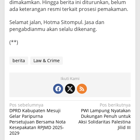
dimakamkan. Hingga berita ini diturunkan, belum
ada keterangan resmi terkait prosesi pemakaman.
Selamat jalan, Hotma Sitompul. Jasa dan
pengabdianmu akan selalu dikenang.
(**)
berita
Law & Crime
Ikuti Kami
N
Pos sebelumnya
Pos berikutnya
DPRD Kabupaten Mesuji
PWI Lampung Nyatakan
a
Gelar Paripurna
Dukungan Penuh untuk
Persetujuan Bersama Nota
Aksi Solidaritas Palestina
v
Kesepakatan RPJMD 2025-
Jilid III
i
2029