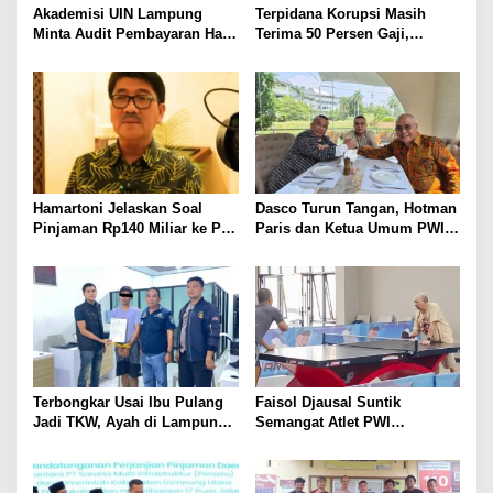
Akademisi UIN Lampung
Terpidana Korupsi Masih
Minta Audit Pembayaran Hak
Terima 50 Persen Gaji,
ASN Terpidana Korupsi:
BKSDM Lampung Utara;
Kepastian Hukum Tak Boleh
Tunggu Keputusan BKN
Berlarut
Hamartoni Jelaskan Soal
Dasco Turun Tangan, Hotman
Pinjaman Rp140 Miliar ke PT
Paris dan Ketua Umum PWI
SMI: Tanpa Terobosan,
Duduk Semeja, Isyarat Damai
Perbaikan Jalan Butuh Waktu
Polemik Wartawan?
Bertahun-tahun
Terbongkar Usai Ibu Pulang
Faisol Djausal Suntik
Jadi TKW, Ayah di Lampung
Semangat Atlet PWI
Utara Diduga Cabuli Anak
Lampung, Optimistis Tenis
Kandung Selama Empat
Meja Porwanas Bidik Prestasi
Tahun, Nyaris Diamuk Massa
Nasional