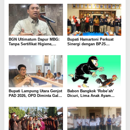
Pariwisata Menggeliat
Kawanan Febrie Adriansyah
BGN Ultimatum Dapur MBG:
Bupati Hamartoni Perkuat
Tanpa Sertifikat Higiene,
Sinergi dengan BPJS
Tutup Permanen
Kesehatan, Dorong Layanan
Kesehatan Makin Cepat dan
Mudah
Bupati Lampung Utara Genjot
Babon Bangkok ‘Robe’ah’
PAD 2026, OPD Diminta Gali
Dicuri, Lima Anak Ayam
Sumber Pendapatan Baru
Menangis Piyik-Piyik, Warga
hingga Optimalkan PBB-P2
Gang Jalaba Kotabumi Heboh