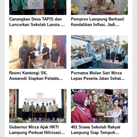
Canangkan Desa TAPIS dan
Pemprov Lampung Berhasil
Luncurkan Sekolah Lansia di
Kendalikan Inflasi, Jadi
Kampung Rukti Endah, Ketua
Provinsi dengan Inflasi
TP PKK Lampung Dorong
Terendah di Sumatera
Pembangunan SDM Dimulai
dari Desa
Resmi Kantongi SK,
Purnama Wulan Sari Mirza
Aswarodi Siapkan Pelatda
Lepas Peserta Jalan Sehat
Bulutangkis PWI Lampung
Lansia, Ajak Wujudkan
Menuju Porwanas 2027
Lansia Sehat dan Bahagia
Gubernur Mirza Ajak HKTI
401 Siswa Sekolah Rakyat
Lampung Perkuat Hilirisasi
Lampung Siap Tempuh