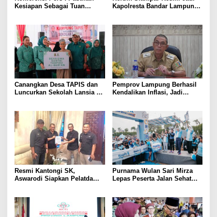
Kesiapan Sebagai Tuan
Kapolresta Bandar Lampung,
Rumah, Mesuji Tempatkan
Penindakan Korupsi Masuk
Tiga Venue Pelaksanaan
Prioritas
Soeratin Cup Piala Gubernur
Lampung
Canangkan Desa TAPIS dan
Pemprov Lampung Berhasil
Luncurkan Sekolah Lansia di
Kendalikan Inflasi, Jadi
Kampung Rukti Endah, Ketua
Provinsi dengan Inflasi
TP PKK Lampung Dorong
Terendah di Sumatera
Pembangunan SDM Dimulai
dari Desa
Resmi Kantongi SK,
Purnama Wulan Sari Mirza
Aswarodi Siapkan Pelatda
Lepas Peserta Jalan Sehat
Bulutangkis PWI Lampung
Lansia, Ajak Wujudkan
Menuju Porwanas 2027
Lansia Sehat dan Bahagia