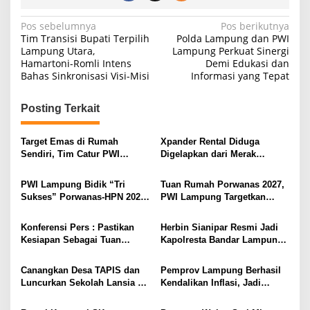
N
Pos sebelumnya
Pos berikutnya
Tim Transisi Bupati Terpilih
Polda Lampung dan PWI
a
Lampung Utara,
Lampung Perkuat Sinergi
Hamartoni-Romli Intens
Demi Edukasi dan
v
Bahas Sinkronisasi Visi-Misi
Informasi yang Tepat
i
g
Posting Terkait
a
s
Target Emas di Rumah
Xpander Rental Diduga
Sendiri, Tim Catur PWI
Digelapkan dari Merak
i
Lampung Mulai Tempur Sejak
Diamankan di Bakauheni,
Sekarang
Pengemudinya Prajurit TNI
p
PWI Lampung Bidik “Tri
Tuan Rumah Porwanas 2027,
AL
Sukses” Porwanas-HPN 2027:
PWI Lampung Targetkan
o
Emas, Ekonomi, dan
Futsal Kembali Berjaya
s
Pariwisata Menggeliat
Konferensi Pers : Pastikan
Herbin Sianipar Resmi Jadi
Kesiapan Sebagai Tuan
Kapolresta Bandar Lampung,
Rumah, Mesuji Tempatkan
Penindakan Korupsi Masuk
Tiga Venue Pelaksanaan
Prioritas
Canangkan Desa TAPIS dan
Pemprov Lampung Berhasil
Soeratin Cup Piala Gubernur
Luncurkan Sekolah Lansia di
Kendalikan Inflasi, Jadi
Lampung
Kampung Rukti Endah, Ketua
Provinsi dengan Inflasi
TP PKK Lampung Dorong
Terendah di Sumatera