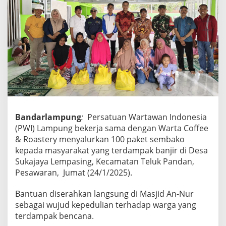
t
a
C
o
f
f
e
e
S
a
l
u
Bandarlampung
:
Persatuan Wartawan Indonesia
r
k
(PWI) Lampung bekerja sama dengan Warta Coffee
a
& Roastery menyalurkan 100 paket sembako
n
kepada masyarakat yang terdampak banjir di Desa
1
Sukajaya Lempasing, Kecamatan Teluk Pandan,
0
Pesawaran, Jumat (24/1/2025).
0
P
a
Bantuan diserahkan langsung di Masjid An-Nur
k
sebagai wujud kepedulian terhadap warga yang
e
terdampak bencana.
t