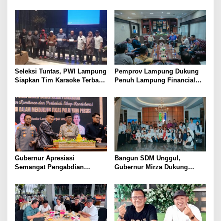
Pertanian Untuk
Tahun Ajaran Baru, Gubernur
Kesejahteraan Petani
Dorong Lahirnya Generasi
Emas
Seleksi Tuntas, PWI Lampung
Pemprov Lampung Dukung
Siapkan Tim Karaoke Terbaik
Penuh Lampung Financial
untuk Porwanas 2027
Festival, Perkuat Literasi
Keuangan Generasi Muda
Gubernur Apresiasi
Bangun SDM Unggul,
Semangat Pengabdian
Gubernur Mirza Dukung
Purnawirawan Polri untuk
Pelatihan Bahasa Jerman
Menjaga Stabilitas Lampung
bagi Generasi Muda
Lampung