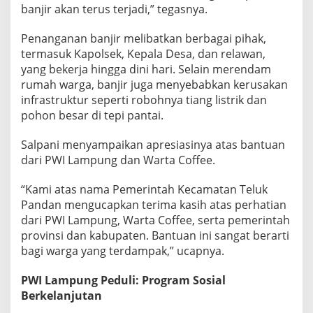
i
banjir akan terus terjadi,” tegasnya.
S
u
Penanganan banjir melibatkan berbagai pihak,
k
a
termasuk Kapolsek, Kepala Desa, dan relawan,
j
yang bekerja hingga dini hari. Selain merendam
a
rumah warga, banjir juga menyebabkan kerusakan
y
infrastruktur seperti robohnya tiang listrik dan
a
pohon besar di tepi pantai.
L
e
m
Salpani menyampaikan apresiasinya atas bantuan
p
dari PWI Lampung dan Warta Coffee.
a
s
“Kami atas nama Pemerintah Kecamatan Teluk
i
n
Pandan mengucapkan terima kasih atas perhatian
g
dari PWI Lampung, Warta Coffee, serta pemerintah
provinsi dan kabupaten. Bantuan ini sangat berarti
bagi warga yang terdampak,” ucapnya.
PWI Lampung Peduli: Program Sosial
Berkelanjutan