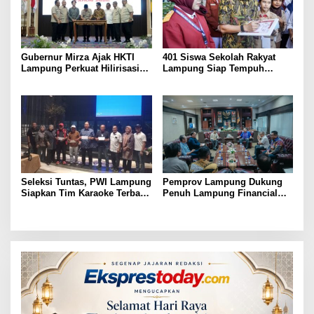
Gubernur Mirza Ajak HKTI
401 Siswa Sekolah Rakyat
Lampung Perkuat Hilirisasi
Lampung Siap Tempuh
Pertanian Untuk
Tahun Ajaran Baru, Gubernur
Kesejahteraan Petani
Dorong Lahirnya Generasi
Emas
Seleksi Tuntas, PWI Lampung
Pemprov Lampung Dukung
Siapkan Tim Karaoke Terbaik
Penuh Lampung Financial
untuk Porwanas 2027
Festival, Perkuat Literasi
Keuangan Generasi Muda