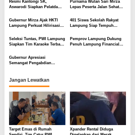
Resmi Kantongi SK,
Purnama Wulan Sari Mirza
Pembangunan SDM Dimulai
Aswarodi Siapkan Pelatda
Lepas Peserta Jalan Sehat
dari Desa
Bulutangkis PWI Lampung
Lansia, Ajak Wujudkan
Menuju Porwanas 2027
Lansia Sehat dan Bahagia
Gubernur Mirza Ajak HKTI
401 Siswa Sekolah Rakyat
Lampung Perkuat Hilirisasi
Lampung Siap Tempuh
Pertanian Untuk
Tahun Ajaran Baru, Gubernur
Kesejahteraan Petani
Dorong Lahirnya Generasi
Seleksi Tuntas, PWI Lampung
Pemprov Lampung Dukung
Emas
Siapkan Tim Karaoke Terbaik
Penuh Lampung Financial
untuk Porwanas 2027
Festival, Perkuat Literasi
Keuangan Generasi Muda
Gubernur Apresiasi
Semangat Pengabdian
Purnawirawan Polri untuk
Menjaga Stabilitas Lampung
Jangan Lewatkan
Target Emas di Rumah
Xpander Rental Diduga
Sendiri, Tim Catur PWI
Digelapkan dari Merak