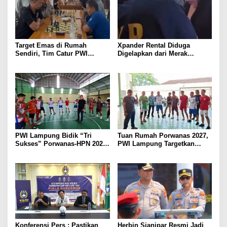
Target Emas di Rumah
Xpander Rental Diduga
Sendiri, Tim Catur PWI
Digelapkan dari Merak
Lampung Mulai Tempur Sejak
Diamankan di Bakauheni,
Sekarang
Pengemudinya Prajurit TNI
AL
PWI Lampung Bidik “Tri
Tuan Rumah Porwanas 2027,
Sukses” Porwanas-HPN 2027:
PWI Lampung Targetkan
Emas, Ekonomi, dan
Futsal Kembali Berjaya
Pariwisata Menggeliat
Konferensi Pers : Pastikan
Herbin Sianipar Resmi Jadi