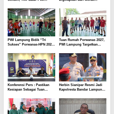
Lampung Mulai Tempur Sejak
Diamankan di Bakauheni,
Sekarang
Pengemudinya Prajurit TNI
AL
PWI Lampung Bidik “Tri
Tuan Rumah Porwanas 2027,
Sukses” Porwanas-HPN 2027:
PWI Lampung Targetkan
Emas, Ekonomi, dan
Futsal Kembali Berjaya
Pariwisata Menggeliat
Konferensi Pers : Pastikan
Herbin Sianipar Resmi Jadi
Kesiapan Sebagai Tuan
Kapolresta Bandar Lampung,
Rumah, Mesuji Tempatkan
Penindakan Korupsi Masuk
Tiga Venue Pelaksanaan
Prioritas
Soeratin Cup Piala Gubernur
Lampung