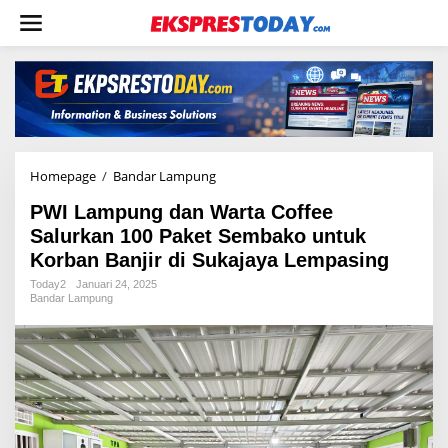
L
e
w
a
t
i
k
e
k
o
Homepage
/
Bandar Lampung
P
n
W
t
PWI Lampung dan Warta Coffee
I
e
L
Salurkan 100 Paket Sembako untuk
n
a
Korban Banjir di Sukajaya Lempasing
m
p
Today2
Januari 24, 2025
Bandar Lampung
u
n
g
d
a
n
W
a
r