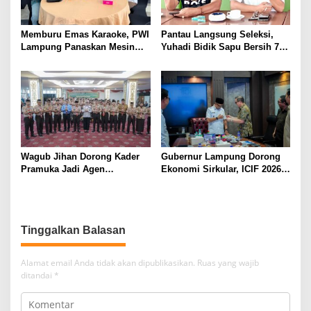
Memburu Emas Karaoke, PWI
Pantau Langsung Seleksi,
Lampung Panaskan Mesin
Yuhadi Bidik Sapu Bersih 7
Menuju Porwanas 2026
Emas Cabor Karoke di
Porwanas 2027
Wagub Jihan Dorong Kader
Gubernur Lampung Dorong
Pramuka Jadi Agen
Ekonomi Sirkular, ICIF 2026
Perubahan Melalui KPDK
Jadi Peluang Tarik Investasi
2026
Hijau ke Lampung
Tinggalkan Balasan
Alamat email Anda tidak akan dipublikasikan.
Ruas yang wajib
ditandai
*