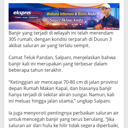
S
e
m
b
a
k
o
Banjir yang terjadi di wilayah ini telah merendam
u
305 rumah, dengan kondisi terparah di Dusun 3
n
akibat saluran air yang terlalu sempit.
t
u
k
Camat Teluk Pandan, Salpani, menjelaskan bahwa
K
banjir kali ini merupakan yang terbesar dalam
o
beberapa tahun terakhir.
r
b
“Ketinggian air mencapai 70-80 cm di jalan provinsi
a
n
depan Rumah Makan Kapal, dan biasanya banjir
B
hanya terjadi di sekitar aliran sungai. Namun, kali
a
ini meluas hingga jalan utama,” ungkap Salpani.
n
j
Ia juga menyoroti pentingnya perbaikan saluran air
i
r
untuk mencegah banjir yang terus berulang. “Jika
d
saluran air dari hulu ke hilir tidak segera diperbaiki,