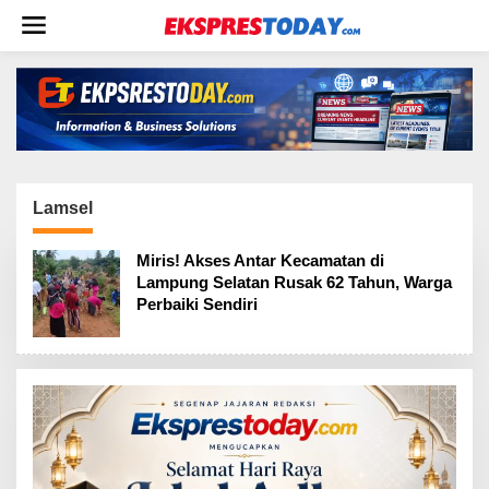
L
e
w
a
t
i
k
e
k
o
Lamsel
n
t
Miris! Akses Antar Kecamatan di
e
Lampung Selatan Rusak 62 Tahun, Warga
n
Perbaiki Sendiri