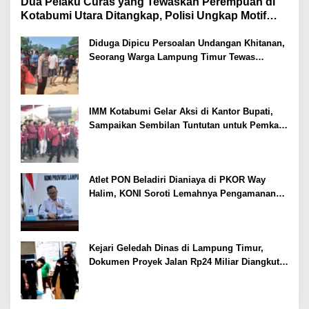
Dua Pelaku Curas yang Tewaskan Perempuan di
Kotabumi Utara Ditangkap, Polisi Ungkap Motif
Ekonomi
Diduga Dipicu Persoalan Undangan Khitanan,
Seorang Warga Lampung Timur Tewas
Tertembak
IMM Kotabumi Gelar Aksi di Kantor Bupati,
Sampaikan Sembilan Tuntutan untuk Pemkab
Lampung Utara
Atlet PON Beladiri Dianiaya di PKOR Way
Halim, KONI Soroti Lemahnya Pengamanan
Kawasan
Kejari Geledah Dinas di Lampung Timur,
Dokumen Proyek Jalan Rp24 Miliar Diangkut
Penyidik