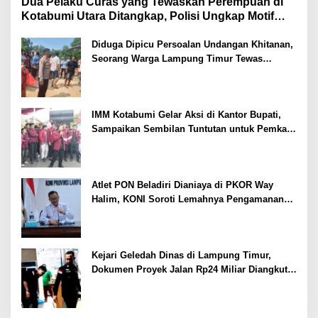
Dua Pelaku Curas yang Tewaskan Perempuan di
Kotabumi Utara Ditangkap, Polisi Ungkap Motif
Ekonomi
Diduga Dipicu Persoalan Undangan Khitanan,
Seorang Warga Lampung Timur Tewas
Tertembak
IMM Kotabumi Gelar Aksi di Kantor Bupati,
Sampaikan Sembilan Tuntutan untuk Pemkab
Lampung Utara
Atlet PON Beladiri Dianiaya di PKOR Way
Halim, KONI Soroti Lemahnya Pengamanan
Kawasan
Kejari Geledah Dinas di Lampung Timur,
Dokumen Proyek Jalan Rp24 Miliar Diangkut
Penyidik