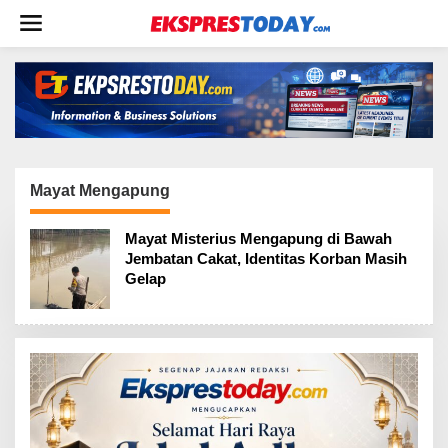
L
e
w
a
t
i
k
e
k
o
Mayat Mengapung
n
t
Mayat Misterius Mengapung di Bawah
e
Jembatan Cakat, Identitas Korban Masih
n
Gelap