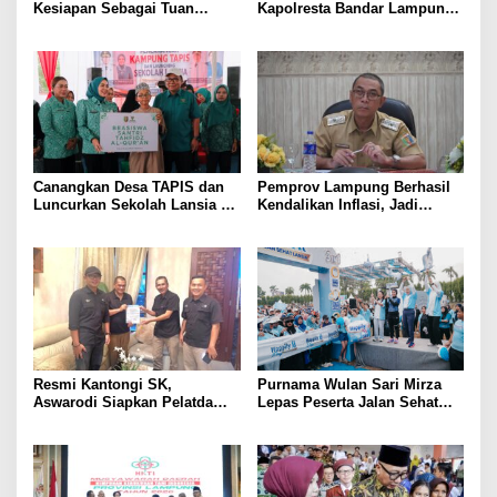
Kesiapan Sebagai Tuan
Kapolresta Bandar Lampung,
Rumah, Mesuji Tempatkan
Penindakan Korupsi Masuk
Tiga Venue Pelaksanaan
Prioritas
Soeratin Cup Piala Gubernur
Lampung
Canangkan Desa TAPIS dan
Pemprov Lampung Berhasil
Luncurkan Sekolah Lansia di
Kendalikan Inflasi, Jadi
Kampung Rukti Endah, Ketua
Provinsi dengan Inflasi
TP PKK Lampung Dorong
Terendah di Sumatera
Pembangunan SDM Dimulai
dari Desa
Resmi Kantongi SK,
Purnama Wulan Sari Mirza
Aswarodi Siapkan Pelatda
Lepas Peserta Jalan Sehat
Bulutangkis PWI Lampung
Lansia, Ajak Wujudkan
Menuju Porwanas 2027
Lansia Sehat dan Bahagia