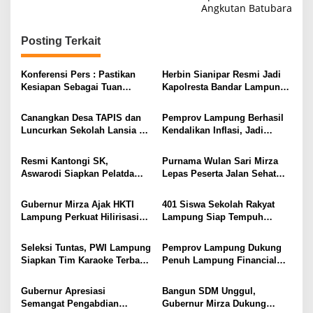
i
Angkutan Batubara
g
Posting Terkait
a
s
Konferensi Pers : Pastikan
Herbin Sianipar Resmi Jadi
i
Kesiapan Sebagai Tuan
Kapolresta Bandar Lampung,
Rumah, Mesuji Tempatkan
Penindakan Korupsi Masuk
p
Tiga Venue Pelaksanaan
Prioritas
Canangkan Desa TAPIS dan
Pemprov Lampung Berhasil
o
Soeratin Cup Piala Gubernur
Luncurkan Sekolah Lansia di
Kendalikan Inflasi, Jadi
Lampung
s
Kampung Rukti Endah, Ketua
Provinsi dengan Inflasi
TP PKK Lampung Dorong
Terendah di Sumatera
Resmi Kantongi SK,
Purnama Wulan Sari Mirza
Pembangunan SDM Dimulai
Aswarodi Siapkan Pelatda
Lepas Peserta Jalan Sehat
dari Desa
Bulutangkis PWI Lampung
Lansia, Ajak Wujudkan
Menuju Porwanas 2027
Lansia Sehat dan Bahagia
Gubernur Mirza Ajak HKTI
401 Siswa Sekolah Rakyat
Lampung Perkuat Hilirisasi
Lampung Siap Tempuh
Pertanian Untuk
Tahun Ajaran Baru, Gubernur
Kesejahteraan Petani
Dorong Lahirnya Generasi
Seleksi Tuntas, PWI Lampung
Pemprov Lampung Dukung
Emas
Siapkan Tim Karaoke Terbaik
Penuh Lampung Financial
untuk Porwanas 2027
Festival, Perkuat Literasi
Keuangan Generasi Muda
Gubernur Apresiasi
Bangun SDM Unggul,
Semangat Pengabdian
Gubernur Mirza Dukung