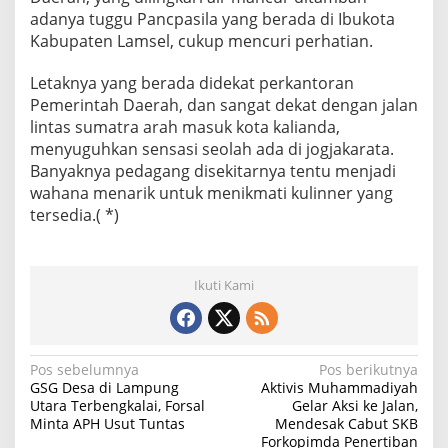
adanya tuggu Pancpasila yang berada di Ibukota
Kabupaten Lamsel, cukup mencuri perhatian.
Letaknya yang berada didekat perkantoran
Pemerintah Daerah, dan sangat dekat dengan jalan
lintas sumatra arah masuk kota kalianda,
menyuguhkan sensasi seolah ada di jogjakarata.
Banyaknya pedagang disekitarnya tentu menjadi
wahana menarik untuk menikmati kulinner yang
tersedia.( *)
Ikuti Kami
N
Pos sebelumnya
Pos berikutnya
GSG Desa di Lampung
Aktivis Muhammadiyah
a
Utara Terbengkalai, Forsal
Gelar Aksi ke Jalan,
Minta APH Usut Tuntas
Mendesak Cabut SKB
v
Forkopimda Penertiban