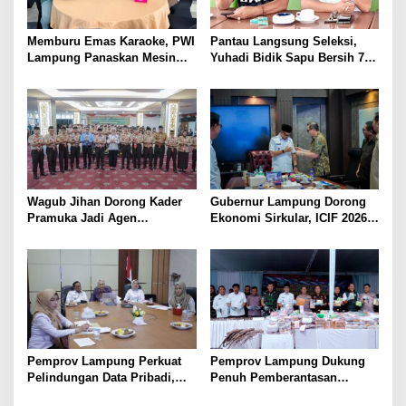
Memburu Emas Karaoke, PWI
Pantau Langsung Seleksi,
Lampung Panaskan Mesin
Yuhadi Bidik Sapu Bersih 7
Menuju Porwanas 2026
Emas Cabor Karoke di
Porwanas 2027
Wagub Jihan Dorong Kader
Gubernur Lampung Dorong
Pramuka Jadi Agen
Ekonomi Sirkular, ICIF 2026
Perubahan Melalui KPDK
Jadi Peluang Tarik Investasi
2026
Hijau ke Lampung
Pemprov Lampung Perkuat
Pemprov Lampung Dukung
Pelindungan Data Pribadi,
Penuh Pemberantasan
Tingkatkan Literasi
Narkotika, Perkuat Sinergi