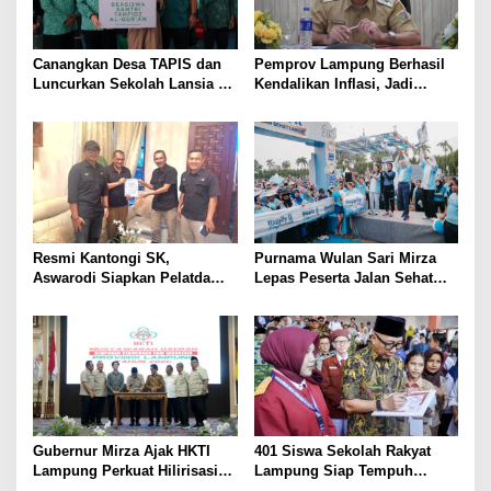
Canangkan Desa TAPIS dan
Pemprov Lampung Berhasil
Luncurkan Sekolah Lansia di
Kendalikan Inflasi, Jadi
Kampung Rukti Endah, Ketua
Provinsi dengan Inflasi
TP PKK Lampung Dorong
Terendah di Sumatera
Pembangunan SDM Dimulai
dari Desa
Resmi Kantongi SK,
Purnama Wulan Sari Mirza
Aswarodi Siapkan Pelatda
Lepas Peserta Jalan Sehat
Bulutangkis PWI Lampung
Lansia, Ajak Wujudkan
Menuju Porwanas 2027
Lansia Sehat dan Bahagia
Gubernur Mirza Ajak HKTI
401 Siswa Sekolah Rakyat
Lampung Perkuat Hilirisasi
Lampung Siap Tempuh
Pertanian Untuk
Tahun Ajaran Baru, Gubernur