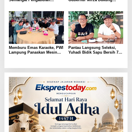
Purnawirawan Polri untuk
Pelatihan Bahasa Jerman
Menjaga Stabilitas Lampung
bagi Generasi Muda
Lampung
Memburu Emas Karaoke, PWI
Pantau Langsung Seleksi,
Lampung Panaskan Mesin
Yuhadi Bidik Sapu Bersih 7
Menuju Porwanas 2026
Emas Cabor Karoke di
Porwanas 2027