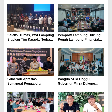
Kesejahteraan Petani
Dorong Lahirnya Generasi
Emas
Seleksi Tuntas, PWI Lampung
Pemprov Lampung Dukung
Siapkan Tim Karaoke Terbaik
Penuh Lampung Financial
untuk Porwanas 2027
Festival, Perkuat Literasi
Keuangan Generasi Muda
Gubernur Apresiasi
Bangun SDM Unggul,
Semangat Pengabdian
Gubernur Mirza Dukung
Purnawirawan Polri untuk
Pelatihan Bahasa Jerman
Menjaga Stabilitas Lampung
bagi Generasi Muda
Lampung