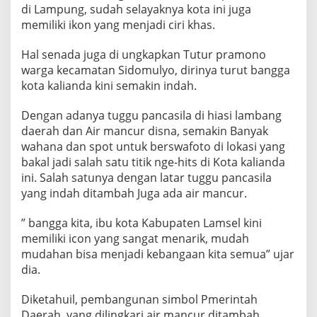
a
di Lampung, sudah selayaknya kota ini juga
m
memiliki ikon yang menjadi ciri khas.
s
e
l
Hal senada juga di ungkapkan Tutur pramono
warga kecamatan Sidomulyo, dirinya turut bangga
kota kalianda kini semakin indah.
Dengan adanya tuggu pancasila di hiasi lambang
daerah dan Air mancur disna, semakin Banyak
wahana dan spot untuk berswafoto di lokasi yang
bakal jadi salah satu titik nge-hits di Kota kalianda
ini. Salah satunya dengan latar tuggu pancasila
yang indah ditambah Juga ada air mancur.
” bangga kita, ibu kota Kabupaten Lamsel kini
memiliki icon yang sangat menarik, mudah
mudahan bisa menjadi kebangaan kita semua” ujar
dia.
Diketahuil, pembangunan simbol Pmerintah
Daerah, yang dilingkari air mancur ditambah