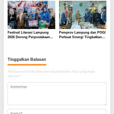
Keamanan Siber Aparatur
Jaga Keamanan Lampung
Festival Literasi Lampung
Pemprov Lampung dan POGI
2026 Dorong Perpustakaan
Perkuat Sinergi Tingkatkan
Jadi Ruang Edukasi dan
Kesehatan Ibu dan Anak
Rekreasi Keluarga
Tinggalkan Balasan
Alamat email Anda tidak akan dipublikasikan.
Ruas yang wajib
ditandai
*