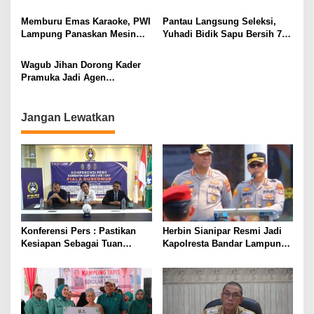
Purnawirawan Polri untuk
Pelatihan Bahasa Jerman
Menjaga Stabilitas Lampung
bagi Generasi Muda
Memburu Emas Karaoke, PWI
Pantau Langsung Seleksi,
Lampung
Lampung Panaskan Mesin
Yuhadi Bidik Sapu Bersih 7
Menuju Porwanas 2026
Emas Cabor Karoke di
Porwanas 2027
Wagub Jihan Dorong Kader
Pramuka Jadi Agen
Perubahan Melalui KPDK
2026
Jangan Lewatkan
Konferensi Pers : Pastikan
Herbin Sianipar Resmi Jadi
Kesiapan Sebagai Tuan
Kapolresta Bandar Lampung,
Rumah, Mesuji Tempatkan
Penindakan Korupsi Masuk
Tiga Venue Pelaksanaan
Prioritas
Soeratin Cup Piala Gubernur
Lampung