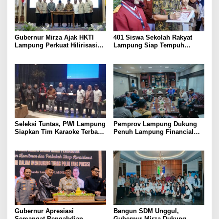
Gubernur Mirza Ajak HKTI
401 Siswa Sekolah Rakyat
Lampung Perkuat Hilirisasi
Lampung Siap Tempuh
Pertanian Untuk
Tahun Ajaran Baru, Gubernur
Kesejahteraan Petani
Dorong Lahirnya Generasi
Emas
Seleksi Tuntas, PWI Lampung
Pemprov Lampung Dukung
Siapkan Tim Karaoke Terbaik
Penuh Lampung Financial
untuk Porwanas 2027
Festival, Perkuat Literasi
Keuangan Generasi Muda
Gubernur Apresiasi
Bangun SDM Unggul,
Semangat Pengabdian
Gubernur Mirza Dukung