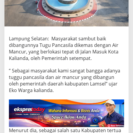
c
a
s
i
l
a
J
Lampung Selatan: Masyarakat sambut baik
a
dibangunnya Tugu Pancasila dikemas dengan Air
d
Mancur, yang berlokasi tepat di Jalan Masuk Kota
i
Kalianda, oleh Pemerintah setempat.
S
a
l
” Sebagai masyarakat kami sangat bangga adanya
a
tuggu pancasila dan air mancur yang dibangun
h
oleh pemerintah daerah kabupaten Lamsel” ujar
S
Eko Warga kalianda.
a
t
u
I
k
o
n
L
Menurut dia, sebagai salah satu Kabupaten tertua