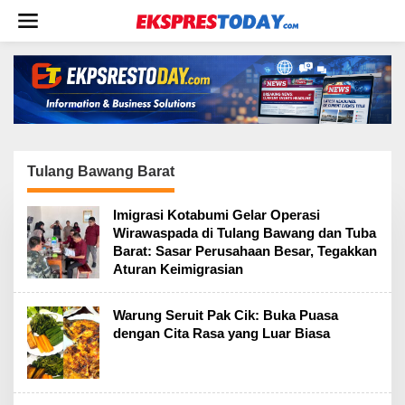
L
e
w
a
t
i
k
e
k
o
n
Tulang Bawang Barat
t
e
Imigrasi Kotabumi Gelar Operasi
n
Wirawaspada di Tulang Bawang dan Tuba
Barat: Sasar Perusahaan Besar, Tegakkan
Aturan Keimigrasian
Warung Seruit Pak Cik: Buka Puasa
dengan Cita Rasa yang Luar Biasa