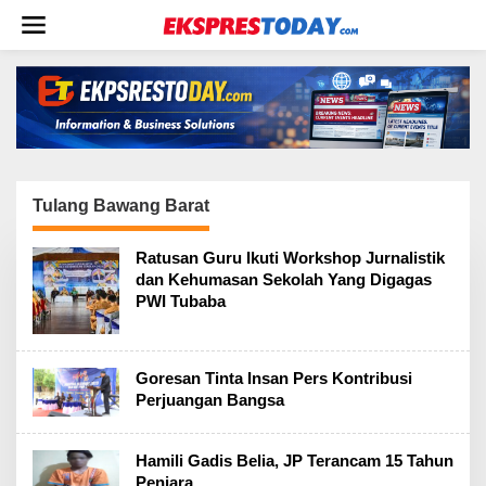
L
e
w
a
t
i
k
e
k
o
n
Tulang Bawang Barat
t
e
Ratusan Guru Ikuti Workshop Jurnalistik
n
dan Kehumasan Sekolah Yang Digagas
PWI Tubaba
Goresan Tinta Insan Pers Kontribusi
Perjuangan Bangsa
Hamili Gadis Belia, JP Terancam 15 Tahun
Penjara