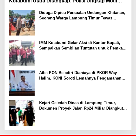
Kotabumi Utara Ditangkap, Polisi Ungkap Motif
Ekonomi
Diduga Dipicu Persoalan Undangan Khitanan,
Seorang Warga Lampung Timur Tewas
Tertembak
IMM Kotabumi Gelar Aksi di Kantor Bupati,
Sampaikan Sembilan Tuntutan untuk Pemkab
Lampung Utara
Atlet PON Beladiri Dianiaya di PKOR Way
Halim, KONI Soroti Lemahnya Pengamanan
Kawasan
Kejari Geledah Dinas di Lampung Timur,
Dokumen Proyek Jalan Rp24 Miliar Diangkut
Penyidik