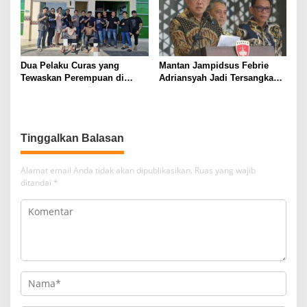
Dua Pelaku Curas yang
Mantan Jampidsus Febrie
Tewaskan Perempuan di
Adriansyah Jadi Tersangka
Kotabumi Utara Ditangkap,
Korupsi dan TPPU
Polisi Ungkap Motif Ekonomi
Tinggalkan Balasan
Alamat email Anda tidak akan dipublikasikan.
Ruas yang wajib
ditandai
*