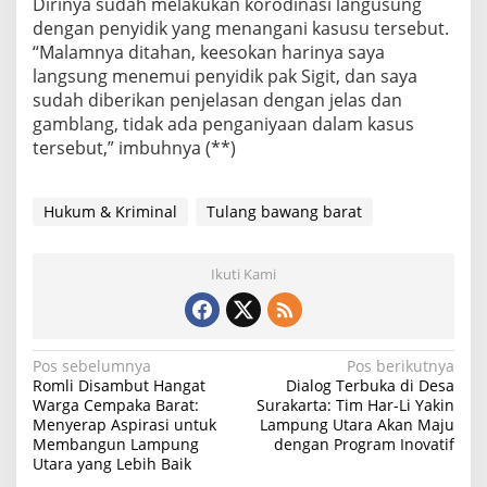
Dirinya sudah melakukan korodinasi langusung
dengan penyidik yang menangani kasusu tersebut.
“Malamnya ditahan, keesokan harinya saya
langsung menemui penyidik pak Sigit, dan saya
sudah diberikan penjelasan dengan jelas dan
gamblang, tidak ada penganiyaan dalam kasus
tersebut,” imbuhnya (**)
Hukum & Kriminal
Tulang bawang barat
Ikuti Kami
N
Pos sebelumnya
Pos berikutnya
Romli Disambut Hangat
Dialog Terbuka di Desa
a
Warga Cempaka Barat:
Surakarta: Tim Har-Li Yakin
Menyerap Aspirasi untuk
Lampung Utara Akan Maju
v
Membangun Lampung
dengan Program Inovatif
i
Utara yang Lebih Baik