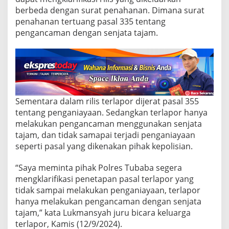
r
berbeda dengan surat penahanan. Dimana surat
e
s
penahanan tertuang pasal 335 tentang
K
pengancaman dengan senjata tajam.
l
a
r
i
f
i
k
Sementara dalam rilis terlapor dijerat pasal 355
a
s
tentang penganiayaan. Sedangkan terlapor hanya
i
melakukan pengancaman menggunakan senjata
M
tajam, dan tidak samapai terjadi penganiayaan
a
seperti pasal yang dikenakan pihak kepolisian.
s
a
l
“Saya meminta pihak Polres Tubaba segera
a
mengklarifikasi penetapan pasal terlapor yang
h
tidak sampai melakukan penganiayaan, terlapor
P
hanya melakukan pengancaman dengan senjata
a
tajam,” kata Lukmansyah juru bicara keluarga
s
a
terlapor, Kamis (12/9/2024).