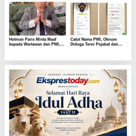
Gondol Motor
Hotman Paris Minta Maaf
Catut Nama PWI, Oknum
kepada Wartawan dan PWI,
Diduga Teror Pejabat dan
Akui Emosi Saat Konferensi
Anggota DPRD Lampung
Pers
Utara