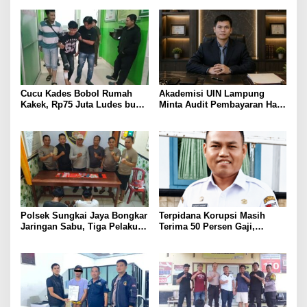
Gang Jalaba Kotabumi Heboh
Prioritas
Cucu Kades Bobol Rumah
Akademisi UIN Lampung
Kakek, Rp75 Juta Ludes buat
Minta Audit Pembayaran Hak
Judol, Diringkus dan
ASN Terpidana Korupsi:
Ditembak Polisi
Kepastian Hukum Tak Boleh
Berlarut
Polsek Sungkai Jaya Bongkar
Terpidana Korupsi Masih
Jaringan Sabu, Tiga Pelaku
Terima 50 Persen Gaji,
Dibekuk
BKSDM Lampung Utara;
Tunggu Keputusan BKN