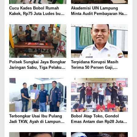
Cucu Kades Bobol Rumah
Akademisi UIN Lampung
Kakek, Rp75 Juta Ludes buat
Minta Audit Pembayaran Hak
Judol, Diringkus dan
ASN Terpidana Korupsi:
Ditembak Polisi
Kepastian Hukum Tak Boleh
Berlarut
Polsek Sungkai Jaya Bongkar
Terpidana Korupsi Masih
Jaringan Sabu, Tiga Pelaku
Terima 50 Persen Gaji,
Dibekuk
BKSDM Lampung Utara;
Tunggu Keputusan BKN
Terbongkar Usai Ibu Pulang
Bobol Atap Toko, Gondol
Jadi TKW, Ayah di Lampung
Emas Antam dan Rp28 Juta!
Utara Diduga Cabuli Anak
Tim 905 Krisna Lamut
Kandung Selama Empat
Bersama Reskrim Polsek