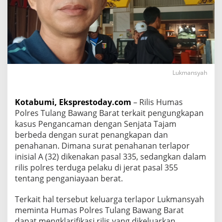
K
a
s
u
s
P
e
n
Lukmansyah
g
a
n
Kotabumi, Eksprestoday.com
– Rilis Humas
c
Polres Tulang Bawang Barat terkait pengungkapan
a
kasus Pengancaman dengan Senjata Tajam
m
a
berbeda dengan surat penangkapan dan
n
penahanan. Dimana surat penahanan terlapor
M
inisial A (32) dikenakan pasal 335, sedangkan dalam
i
rilis polres terduga pelaku di jerat pasal 355
n
tentang penganiayaan berat.
t
a
P
Terkait hal tersebut keluarga terlapor Lukmansyah
o
meminta Humas Polres Tulang Bawang Barat
l
dapat mengklarifikasi rilis yang dikeluarkan