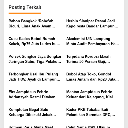
g
Posting Terkait
a
s
Babon Bangkok ‘Robe’ah’
Herbin Sianipar Resmi Jadi
i
Dicuri, Lima Anak Ayam
Kapolresta Bandar Lampung,
Menangis Piyik-Piyik, Warga
Penindakan Korupsi Masuk
p
Gang Jalaba Kotabumi Heboh
Prioritas
Cucu Kades Bobol Rumah
Akademisi UIN Lampung
o
Kakek, Rp75 Juta Ludes buat
Minta Audit Pembayaran Hak
s
Judol, Diringkus dan
ASN Terpidana Korupsi:
Ditembak Polisi
Kepastian Hukum Tak Boleh
Polsek Sungkai Jaya Bongkar
Terpidana Korupsi Masih
Berlarut
Jaringan Sabu, Tiga Pelaku
Terima 50 Persen Gaji,
Dibekuk
BKSDM Lampung Utara;
Tunggu Keputusan BKN
Terbongkar Usai Ibu Pulang
Bobol Atap Toko, Gondol
Jadi TKW, Ayah di Lampung
Emas Antam dan Rp28 Juta!
Utara Diduga Cabuli Anak
Tim 905 Krisna Lamut
Kandung Selama Empat
Bersama Reskrim Polsek
Eks Jampidsus Febrie
Mantan Jampidsus Febrie
Tahun, Nyaris Diamuk Massa
Kotabumi Kota Bekuk
Adriansyah Resmi Ditahan,
Keluar dari Kejagung, Klaim
Komplotan Curat
Digiring ke Mobil Tahanan
Jadi Korban Kriminalisasi
Usai Diperiksa Berjam-jam
Komplotan Begal Satu
Kader PKB Tubaba Ikuti
Keluarga Dibekuk! Jebak
Pelantikan Serentak DPC,
Korban Lewat MiChat,
Sodri Helmi: Momentum
Todong Airsoft Gun lalu
Perkuat Konsolidasi Partai
Hotman Paris Minta Maaf
Catut Nama PWI, Oknum