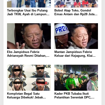
Terbongkar Usai Ibu Pulang
Bobol Atap Toko, Gondol
Jadi TKW, Ayah di Lampung
Emas Antam dan Rp28 Juta!
Utara Diduga Cabuli Anak
Tim 905 Krisna Lamut
Kandung Selama Empat
Bersama Reskrim Polsek
Tahun, Nyaris Diamuk Massa
Kotabumi Kota Bekuk
Komplotan Curat
Eks Jampidsus Febrie
Mantan Jampidsus Febrie
Adriansyah Resmi Ditahan,
Keluar dari Kejagung, Klaim
Digiring ke Mobil Tahanan
Jadi Korban Kriminalisasi
Usai Diperiksa Berjam-jam
Komplotan Begal Satu
Kader PKB Tubaba Ikuti
Keluarga Dibekuk! Jebak
Pelantikan Serentak DPC,
Korban Lewat MiChat,
Sodri Helmi: Momentum
Todong Airsoft Gun lalu
Perkuat Konsolidasi Partai