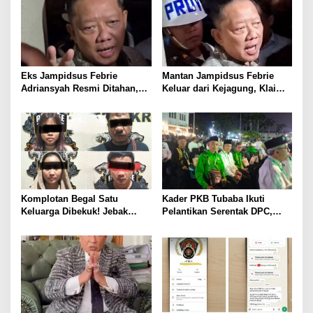
Tahun, Nyaris Diamuk Massa
Kotabumi Kota Bekuk
Komplotan Curat
Eks Jampidsus Febrie
Mantan Jampidsus Febrie
Adriansyah Resmi Ditahan,
Keluar dari Kejagung, Klaim
Digiring ke Mobil Tahanan
Jadi Korban Kriminalisasi
Usai Diperiksa Berjam-jam
Komplotan Begal Satu
Kader PKB Tubaba Ikuti
Keluarga Dibekuk! Jebak
Pelantikan Serentak DPC,
Korban Lewat MiChat,
Sodri Helmi: Momentum
Todong Airsoft Gun lalu
Perkuat Konsolidasi Partai
Gondol Motor