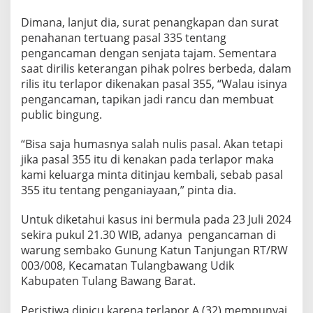
l
Dimana, lanjut dia, surat penangkapan dan surat
penahanan tertuang pasal 335 tentang
pengancaman dengan senjata tajam. Sementara
saat dirilis keterangan pihak polres berbeda, dalam
rilis itu terlapor dikenakan pasal 355, “Walau isinya
pengancaman, tapikan jadi rancu dan membuat
public bingung.
“Bisa saja humasnya salah nulis pasal. Akan tetapi
jika pasal 355 itu di kenakan pada terlapor maka
kami keluarga minta ditinjau kembali, sebab pasal
355 itu tentang penganiayaan,” pinta dia.
Untuk diketahui kasus ini bermula pada 23 Juli 2024
sekira pukul 21.30 WIB, adanya pengancaman di
warung sembako Gunung Katun Tanjungan RT/RW
003/008, Kecamatan Tulangbawang Udik
Kabupaten Tulang Bawang Barat.
Peristiwa dipicu karena terlapor A (32) mempunyai