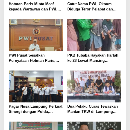
Hotman Paris Minta Maaf
Catut Nama PWI, Oknum
kepada Wartawan dan PWI,
Diduga Teror Pejabat dan
Akui Emosi Saat Konferensi
Anggota DPRD Lampung
Pers
Utara
PWI Pusat Sesalkan
PKB Tubaba Rayakan Harlah
Pernyataan Hotman Paris,
ke-28 Lewat Mancing
Minta Hormati Martabat
Bersama, Bangun Kedekatan
Wartawan dan Kemerdekaan
dengan Warga
Pers
Pagar Nusa Lampung Perkuat
Dua Pelaku Curas Tewaskan
Sinergi dengan Polda,
Mantan TKW di Lampung
Dorong Penguatan
Utara Ditangkap, Hasil
Kamtibmas Jelang Pelantikan
Rampokan Dipakai Judi
Pengurus
Online dan Beli Sabu