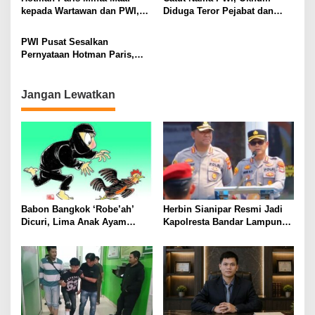
Gondol Motor
kepada Wartawan dan PWI,
Diduga Teror Pejabat dan
Akui Emosi Saat Konferensi
Anggota DPRD Lampung
Pers
Utara
PWI Pusat Sesalkan
Pernyataan Hotman Paris,
Minta Hormati Martabat
Wartawan dan Kemerdekaan
Pers
Jangan Lewatkan
Babon Bangkok ‘Robe’ah’
Herbin Sianipar Resmi Jadi
Dicuri, Lima Anak Ayam
Kapolresta Bandar Lampung,
Menangis Piyik-Piyik, Warga
Penindakan Korupsi Masuk
Gang Jalaba Kotabumi Heboh
Prioritas