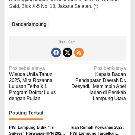
Said, Blok X-5 No. 13, Jakarta Selatan. (*)
Bandarlampung
Ikuti Kami
N
Pos sebelumnya
Pos berikutnya
Wisuda Unila Tahun
Kepala Badan
a
2025, Mira Rozanna
Pendapatan Daerah Dr.
v
Lulusan Terbaik 1
Desyadi, Memimpin Apel
Program Doktor Lulus
Harian di Pemkab
i
dengan Pujian
Lampung Utara
g
a
Posting Terkait
s
i
PWI Lampung Bidik “Tri
Tuan Rumah Porwanas 2027,
Sukses” Porwanas-HPN 2027:
PWI Lampung Targetkan