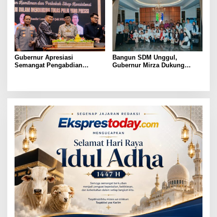
Gubernur Apresiasi
Bangun SDM Unggul,
Semangat Pengabdian
Gubernur Mirza Dukung
Purnawirawan Polri untuk
Pelatihan Bahasa Jerman
Menjaga Stabilitas Lampung
bagi Generasi Muda
Lampung