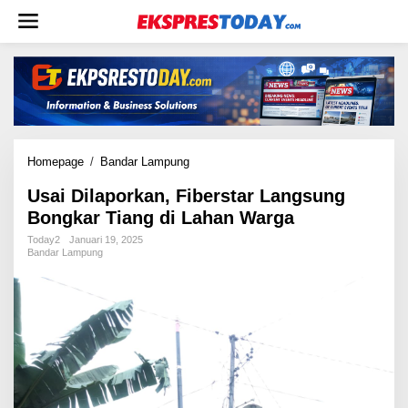
L
e
w
a
t
i
k
e
k
Homepage
/
Bandar Lampung
U
o
s
n
Usai Dilaporkan, Fiberstar Langsung
a
t
Bongkar Tiang di Lahan Warga
i
e
D
Today2
Januari 19, 2025
n
i
Bandar Lampung
l
a
p
o
r
k
a
n