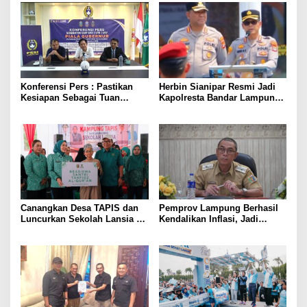
Konferensi Pers : Pastikan
Herbin Sianipar Resmi Jadi
Kesiapan Sebagai Tuan
Kapolresta Bandar Lampung,
Rumah, Mesuji Tempatkan
Penindakan Korupsi Masuk
Tiga Venue Pelaksanaan
Prioritas
Soeratin Cup Piala Gubernur
Lampung
Canangkan Desa TAPIS dan
Pemprov Lampung Berhasil
Luncurkan Sekolah Lansia di
Kendalikan Inflasi, Jadi
Kampung Rukti Endah, Ketua
Provinsi dengan Inflasi
TP PKK Lampung Dorong
Terendah di Sumatera
Pembangunan SDM Dimulai
dari Desa