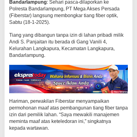
k
Bandarlampung
: Sehari pasca-dilaporkan ke
a
Polresta Bandarlampung, PT Mega Akses Persada
r
(Fiberstar) langsung membongkar tiang fiber optik,
T
Sabtu (18-1-2025).
i
a
Tiang yang dibangun tanpa izin di lahan pribadi milik
n
Andi S. Panjaitan itu berada di Gang Vanili 4,
g
Kelurahan Langkapura, Kecamatan Langkapura,
d
Bandarlampung.
i
L
a
h
a
n
W
a
Hariman, perwakilan Fiberstar menyampaikan
r
permohonan maaf atas pembangunan tiang fiber tanpa
g
izin dari pemilik lahan. “Saya mewakili manajemen
a
meminta maaf atas keteledoran ini,” singkatnya
kepada wartawan.