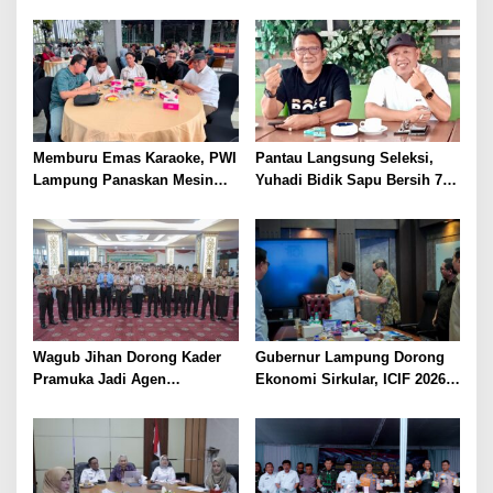
Purnawirawan Polri untuk
Pelatihan Bahasa Jerman
Menjaga Stabilitas Lampung
bagi Generasi Muda
Lampung
Memburu Emas Karaoke, PWI
Pantau Langsung Seleksi,
Lampung Panaskan Mesin
Yuhadi Bidik Sapu Bersih 7
Menuju Porwanas 2026
Emas Cabor Karoke di
Porwanas 2027
Wagub Jihan Dorong Kader
Gubernur Lampung Dorong
Pramuka Jadi Agen
Ekonomi Sirkular, ICIF 2026
Perubahan Melalui KPDK
Jadi Peluang Tarik Investasi
2026
Hijau ke Lampung