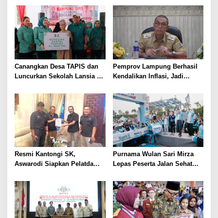
Tiga Venue Pelaksanaan
Prioritas
Soeratin Cup Piala Gubernur
Lampung
Canangkan Desa TAPIS dan
Pemprov Lampung Berhasil
Luncurkan Sekolah Lansia di
Kendalikan Inflasi, Jadi
Kampung Rukti Endah, Ketua
Provinsi dengan Inflasi
TP PKK Lampung Dorong
Terendah di Sumatera
Pembangunan SDM Dimulai
dari Desa
Resmi Kantongi SK,
Purnama Wulan Sari Mirza
Aswarodi Siapkan Pelatda
Lepas Peserta Jalan Sehat
Bulutangkis PWI Lampung
Lansia, Ajak Wujudkan
Menuju Porwanas 2027
Lansia Sehat dan Bahagia