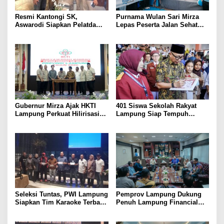
Resmi Kantongi SK,
Purnama Wulan Sari Mirza
Aswarodi Siapkan Pelatda
Lepas Peserta Jalan Sehat
Bulutangkis PWI Lampung
Lansia, Ajak Wujudkan
Menuju Porwanas 2027
Lansia Sehat dan Bahagia
Gubernur Mirza Ajak HKTI
401 Siswa Sekolah Rakyat
Lampung Perkuat Hilirisasi
Lampung Siap Tempuh
Pertanian Untuk
Tahun Ajaran Baru, Gubernur
Kesejahteraan Petani
Dorong Lahirnya Generasi
Emas
Seleksi Tuntas, PWI Lampung
Pemprov Lampung Dukung
Siapkan Tim Karaoke Terbaik
Penuh Lampung Financial
untuk Porwanas 2027
Festival, Perkuat Literasi
Keuangan Generasi Muda