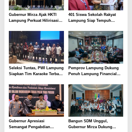
Gubernur Mirza Ajak HKTI
401 Siswa Sekolah Rakyat
Lampung Perkuat Hilirisasi
Lampung Siap Tempuh
Pertanian Untuk
Tahun Ajaran Baru, Gubernur
Kesejahteraan Petani
Dorong Lahirnya Generasi
Emas
Seleksi Tuntas, PWI Lampung
Pemprov Lampung Dukung
Siapkan Tim Karaoke Terbaik
Penuh Lampung Financial
untuk Porwanas 2027
Festival, Perkuat Literasi
Keuangan Generasi Muda
Gubernur Apresiasi
Bangun SDM Unggul,
Semangat Pengabdian
Gubernur Mirza Dukung