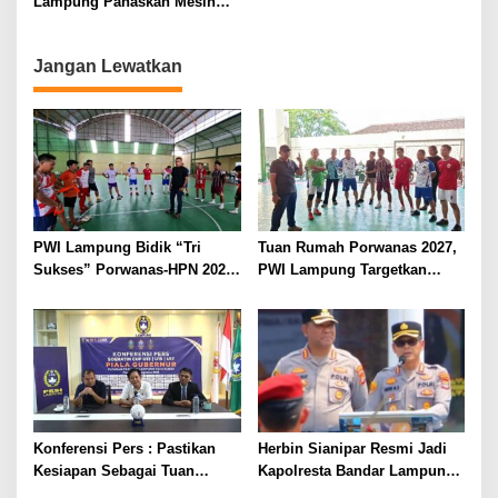
Lampung Panaskan Mesin
Menuju Porwanas 2026
Jangan Lewatkan
PWI Lampung Bidik “Tri
Tuan Rumah Porwanas 2027,
Sukses” Porwanas-HPN 2027:
PWI Lampung Targetkan
Emas, Ekonomi, dan
Futsal Kembali Berjaya
Pariwisata Menggeliat
Konferensi Pers : Pastikan
Herbin Sianipar Resmi Jadi
Kesiapan Sebagai Tuan
Kapolresta Bandar Lampung,
Rumah, Mesuji Tempatkan
Penindakan Korupsi Masuk