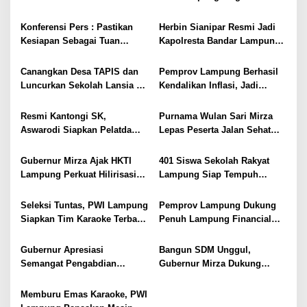
p
Emas, Ekonomi, dan
Futsal Kembali Berjaya
o
Pariwisata Menggeliat
Konferensi Pers : Pastikan
Herbin Sianipar Resmi Jadi
s
Kesiapan Sebagai Tuan
Kapolresta Bandar Lampung,
Rumah, Mesuji Tempatkan
Penindakan Korupsi Masuk
Tiga Venue Pelaksanaan
Prioritas
Canangkan Desa TAPIS dan
Pemprov Lampung Berhasil
Soeratin Cup Piala Gubernur
Luncurkan Sekolah Lansia di
Kendalikan Inflasi, Jadi
Lampung
Kampung Rukti Endah, Ketua
Provinsi dengan Inflasi
TP PKK Lampung Dorong
Terendah di Sumatera
Resmi Kantongi SK,
Purnama Wulan Sari Mirza
Pembangunan SDM Dimulai
Aswarodi Siapkan Pelatda
Lepas Peserta Jalan Sehat
dari Desa
Bulutangkis PWI Lampung
Lansia, Ajak Wujudkan
Menuju Porwanas 2027
Lansia Sehat dan Bahagia
Gubernur Mirza Ajak HKTI
401 Siswa Sekolah Rakyat
Lampung Perkuat Hilirisasi
Lampung Siap Tempuh
Pertanian Untuk
Tahun Ajaran Baru, Gubernur
Kesejahteraan Petani
Dorong Lahirnya Generasi
Seleksi Tuntas, PWI Lampung
Pemprov Lampung Dukung
Emas
Siapkan Tim Karaoke Terbaik
Penuh Lampung Financial
untuk Porwanas 2027
Festival, Perkuat Literasi
Keuangan Generasi Muda
Gubernur Apresiasi
Bangun SDM Unggul,
Semangat Pengabdian
Gubernur Mirza Dukung
Purnawirawan Polri untuk
Pelatihan Bahasa Jerman
Menjaga Stabilitas Lampung
bagi Generasi Muda
Memburu Emas Karaoke, PWI
Lampung