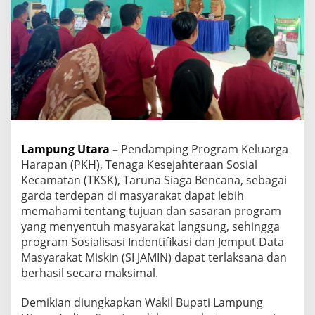
n
g
U
t
a
r
a
A
r
d
i
Lampung Utara
–
Pendamping Program Keluarga
a
Harapan (PKH), Tenaga Kesejahteraan Sosial
n
S
Kecamatan (TKSK), Taruna Siaga Bencana, sebagai
a
garda terdepan di masyarakat dapat lebih
p
memahami tentang tujuan dan sasaran program
u
yang menyentuh masyarakat langsung, sehingga
t
r
program Sosialisasi Indentifikasi dan Jemput Data
a
Masyarakat Miskin (SI JAMIN) dapat terlaksana dan
,
berhasil secara maksimal.
B
u
Demikian diungkapkan Wakil Bupati Lampung
k