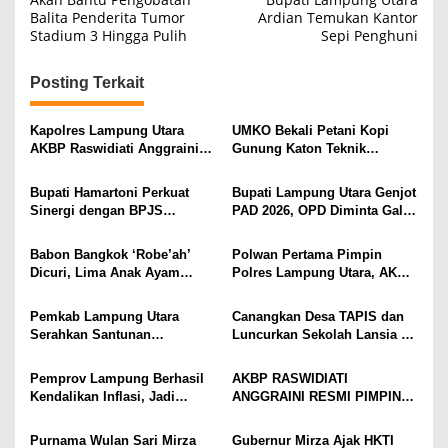
v
Balita Penderita Tumor
Ardian Temukan Kantor
i
Stadium 3 Hingga Pulih
Sepi Penghuni
g
Posting Terkait
a
s
Kapolres Lampung Utara
UMKO Bekali Petani Kopi
i
AKBP Raswidiati Anggraini
Gunung Katon Teknik
Bergerak Cepat, Rangkul
Pascapanen, Dorong Nilai
p
Tokoh Masyarakat dan Adat
Jual Hasil Panen Meningkat
Bupati Hamartoni Perkuat
Bupati Lampung Utara Genjot
o
Perkuat Kamtibmas
Sinergi dengan BPJS
PAD 2026, OPD Diminta Gali
s
Kesehatan, Dorong Layanan
Sumber Pendapatan Baru
Kesehatan Makin Cepat dan
hingga Optimalkan PBB-P2
Babon Bangkok ‘Robe’ah’
Polwan Pertama Pimpin
Mudah
Dicuri, Lima Anak Ayam
Polres Lampung Utara, AKBP
Menangis Piyik-Piyik, Warga
Raswidiati Disambut Tradisi
Gang Jalaba Kotabumi Heboh
Pedang Pora
Pemkab Lampung Utara
Canangkan Desa TAPIS dan
Serahkan Santunan
Luncurkan Sekolah Lansia di
Kemensos kepada Keluarga
Kampung Rukti Endah, Ketua
Korban Kebakaran
TP PKK Lampung Dorong
Pemprov Lampung Berhasil
AKBP RASWIDIATI
Pembangunan SDM Dimulai
Kendalikan Inflasi, Jadi
ANGGRAINI RESMI PIMPIN
dari Desa
Provinsi dengan Inflasi
POLRES LAMPUNG UTARA,
Terendah di Sumatera
BAWA KOMITMEN PERKUAT
Purnama Wulan Sari Mirza
Gubernur Mirza Ajak HKTI