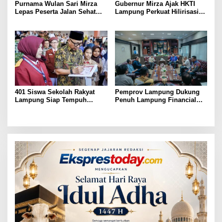
Purnama Wulan Sari Mirza
Gubernur Mirza Ajak HKTI
Lepas Peserta Jalan Sehat
Lampung Perkuat Hilirisasi
Lansia, Ajak Wujudkan
Pertanian Untuk
Lansia Sehat dan Bahagia
Kesejahteraan Petani
401 Siswa Sekolah Rakyat
Pemprov Lampung Dukung
Lampung Siap Tempuh
Penuh Lampung Financial
Tahun Ajaran Baru, Gubernur
Festival, Perkuat Literasi
Dorong Lahirnya Generasi
Keuangan Generasi Muda
Emas