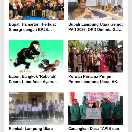
Bupati Hamartoni Perkuat
Bupati Lampung Utara Genjot
Sinergi dengan BPJS
PAD 2026, OPD Diminta Gali
Kesehatan, Dorong Layanan
Sumber Pendapatan Baru
Kesehatan Makin Cepat dan
hingga Optimalkan PBB-P2
Mudah
Babon Bangkok ‘Robe’ah’
Polwan Pertama Pimpin
Dicuri, Lima Anak Ayam
Polres Lampung Utara, AKBP
Menangis Piyik-Piyik, Warga
Raswidiati Disambut Tradisi
Gang Jalaba Kotabumi Heboh
Pedang Pora
Pemkab Lampung Utara
Canangkan Desa TAPIS dan