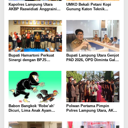
Kapolres Lampung Utara
UMKO Bekali Petani Kopi
AKBP Raswidiati Anggraini
Gunung Katon Teknik
Bergerak Cepat, Rangkul
Pascapanen, Dorong Nilai
Tokoh Masyarakat dan Adat
Jual Hasil Panen Meningkat
Perkuat Kamtibmas
Bupati Hamartoni Perkuat
Bupati Lampung Utara Genjot
Sinergi dengan BPJS
PAD 2026, OPD Diminta Gali
Kesehatan, Dorong Layanan
Sumber Pendapatan Baru
Kesehatan Makin Cepat dan
hingga Optimalkan PBB-P2
Mudah
Babon Bangkok ‘Robe’ah’
Polwan Pertama Pimpin
Dicuri, Lima Anak Ayam
Polres Lampung Utara, AKBP
Menangis Piyik-Piyik, Warga
Raswidiati Disambut Tradisi
Gang Jalaba Kotabumi Heboh
Pedang Pora