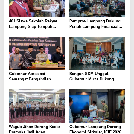
401 Siswa Sekolah Rakyat
Pemprov Lampung Dukung
Lampung Siap Tempuh
Penuh Lampung Financial
Tahun Ajaran Baru, Gubernur
Festival, Perkuat Literasi
Dorong Lahirnya Generasi
Keuangan Generasi Muda
Emas
Gubernur Apresiasi
Bangun SDM Unggul,
Semangat Pengabdian
Gubernur Mirza Dukung
Purnawirawan Polri untuk
Pelatihan Bahasa Jerman
Menjaga Stabilitas Lampung
bagi Generasi Muda
Lampung
Wagub Jihan Dorong Kader
Gubernur Lampung Dorong
Pramuka Jadi Agen
Ekonomi Sirkular, ICIF 2026