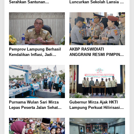
Serahkan Santunan
Luncurkan Sekolah Lansia di
Kemensos kepada Keluarga
Kampung Rukti Endah, Ketua
Korban Kebakaran
TP PKK Lampung Dorong
Pembangunan SDM Dimulai
dari Desa
Pemprov Lampung Berhasil
AKBP RASWIDIATI
Kendalikan Inflasi, Jadi
ANGGRAINI RESMI PIMPIN
Provinsi dengan Inflasi
POLRES LAMPUNG UTARA,
Terendah di Sumatera
BAWA KOMITMEN PERKUAT
KAMTIBMAS DAN
PELAYANAN PRESISI
Purnama Wulan Sari Mirza
Gubernur Mirza Ajak HKTI
Lepas Peserta Jalan Sehat
Lampung Perkuat Hilirisasi
Lansia, Ajak Wujudkan
Pertanian Untuk
Lansia Sehat dan Bahagia
Kesejahteraan Petani