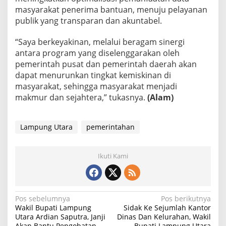
masyarakat penerima bantuan, menuju pelayanan
publik yang transparan dan akuntabel.
“Saya berkeyakinan, melalui beragam sinergi
antara program yang diselenggarakan oleh
pemerintah pusat dan pemerintah daerah akan
dapat menurunkan tingkat kemiskinan di
masyarakat, sehingga masyarakat menjadi
makmur dan sejahtera,” tukasnya.
(Alam)
Lampung Utara
pemerintahan
Ikuti Kami
N
Pos sebelumnya
Pos berikutnya
Wakil Bupati Lampung
Sidak Ke Sejumlah Kantor
a
Utara Ardian Saputra, Janji
Dinas Dan Kelurahan, Wakil
Akan Bantu Pengobatan
Bupati Lampung Utara