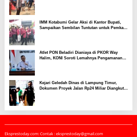
Tertembak
IMM Kotabumi Gelar Aksi di Kantor Bupati,
Sampaikan Sembilan Tuntutan untuk Pemkab
Lampung Utara
Atlet PON Beladiri Dianiaya di PKOR Way
Halim, KONI Soroti Lemahnya Pengamanan
Kawasan
Kejari Geledah Dinas di Lampung Timur,
Dokumen Proyek Jalan Rp24 Miliar Diangkut
Penyidik
Eksprestoday.com: Contak : eksprestoday@gmail.com