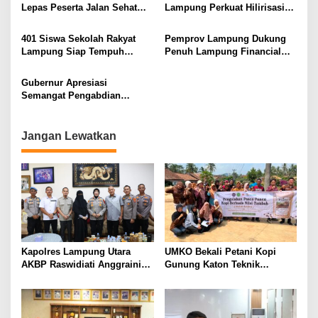
KAMTIBMAS DAN
Lepas Peserta Jalan Sehat
Lampung Perkuat Hilirisasi
PELAYANAN PRESISI
Lansia, Ajak Wujudkan
Pertanian Untuk
Lansia Sehat dan Bahagia
Kesejahteraan Petani
401 Siswa Sekolah Rakyat
Pemprov Lampung Dukung
Lampung Siap Tempuh
Penuh Lampung Financial
Tahun Ajaran Baru, Gubernur
Festival, Perkuat Literasi
Dorong Lahirnya Generasi
Keuangan Generasi Muda
Gubernur Apresiasi
Emas
Semangat Pengabdian
Purnawirawan Polri untuk
Menjaga Stabilitas Lampung
Jangan Lewatkan
Kapolres Lampung Utara
UMKO Bekali Petani Kopi
AKBP Raswidiati Anggraini
Gunung Katon Teknik
Bergerak Cepat, Rangkul
Pascapanen, Dorong Nilai
Tokoh Masyarakat dan Adat
Jual Hasil Panen Meningkat
Perkuat Kamtibmas