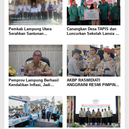
Pemkab Lampung Utara
Canangkan Desa TAPIS dan
Serahkan Santunan
Luncurkan Sekolah Lansia di
Kemensos kepada Keluarga
Kampung Rukti Endah, Ketua
Korban Kebakaran
TP PKK Lampung Dorong
Pembangunan SDM Dimulai
dari Desa
Pemprov Lampung Berhasil
AKBP RASWIDIATI
Kendalikan Inflasi, Jadi
ANGGRAINI RESMI PIMPIN
Provinsi dengan Inflasi
POLRES LAMPUNG UTARA,
Terendah di Sumatera
BAWA KOMITMEN PERKUAT
KAMTIBMAS DAN
PELAYANAN PRESISI