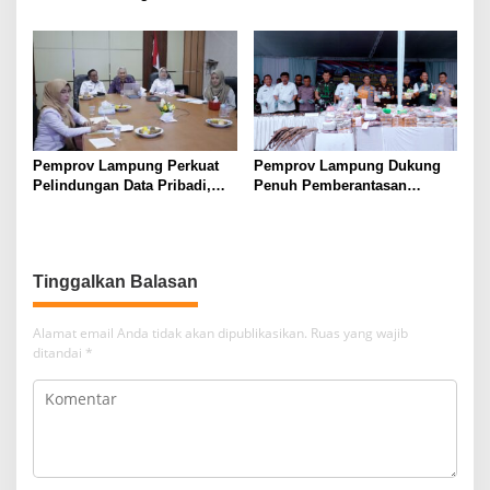
Perubahan Melalui KPDK
Jadi Peluang Tarik Investasi
2026
Hijau ke Lampung
Pemprov Lampung Perkuat
Pemprov Lampung Dukung
Pelindungan Data Pribadi,
Penuh Pemberantasan
Tingkatkan Literasi
Narkotika, Perkuat Sinergi
Keamanan Siber Aparatur
Jaga Keamanan Lampung
Tinggalkan Balasan
Alamat email Anda tidak akan dipublikasikan.
Ruas yang wajib
ditandai
*