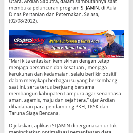
a
Utara, Ardian Saputra, dalam sambutannya saat
P
membuka peluncuran program
SI JAMIN
, di Aula
e
Dinas Pertanian dan Peternakan, Selasa,
l
(02/08/2022).
u
n
c
u
r
a
n
P
“Mari kita entaskan kemiskinan dengan tetap
r
menjaga persatuan dan kesatuan , menjaga
o
kerukunan dan kedamaian, selalu berfikir positif
g
dalam menyikapi berbagai isu yang berkembang
r
a
saat ini, serta terus berjuang bersama
m
membangun kabupaten Lampura agar senantiasa
S
aman, agamis, maju dan sejahtera,” ujar Ardian
I
dihadapan para pendamping PKH, TKSK dan
J
A
Taruna Siaga Bencana.
M
I
Dijelaskan, aplikasi SI JAMIN dipergunakan untuk
N
meningkatkan optimalisasi pemanfaatan data