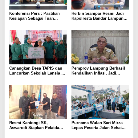
Konferensi Pers : Pastikan
Herbin Sianipar Resmi Jadi
Kesiapan Sebagai Tuan
Kapolresta Bandar Lampung,
Rumah, Mesuji Tempatkan
Penindakan Korupsi Masuk
Tiga Venue Pelaksanaan
Prioritas
Soeratin Cup Piala Gubernur
Lampung
Canangkan Desa TAPIS dan
Pemprov Lampung Berhasil
Luncurkan Sekolah Lansia di
Kendalikan Inflasi, Jadi
Kampung Rukti Endah, Ketua
Provinsi dengan Inflasi
TP PKK Lampung Dorong
Terendah di Sumatera
Pembangunan SDM Dimulai
dari Desa
Resmi Kantongi SK,
Purnama Wulan Sari Mirza
Aswarodi Siapkan Pelatda
Lepas Peserta Jalan Sehat
Bulutangkis PWI Lampung
Lansia, Ajak Wujudkan
Menuju Porwanas 2027
Lansia Sehat dan Bahagia