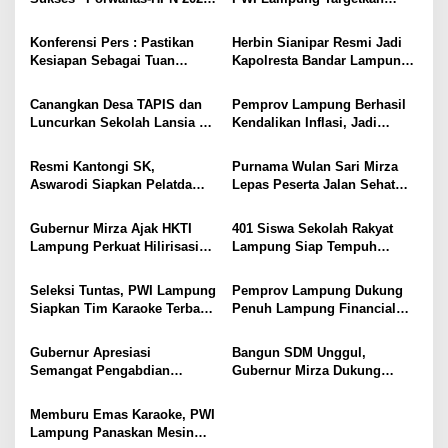
i
Emas, Ekonomi, dan
Futsal Kembali Berjaya
Pariwisata Menggeliat
p
Konferensi Pers : Pastikan
Herbin Sianipar Resmi Jadi
Kesiapan Sebagai Tuan
Kapolresta Bandar Lampung,
o
Rumah, Mesuji Tempatkan
Penindakan Korupsi Masuk
s
Tiga Venue Pelaksanaan
Prioritas
Canangkan Desa TAPIS dan
Pemprov Lampung Berhasil
Soeratin Cup Piala Gubernur
Luncurkan Sekolah Lansia di
Kendalikan Inflasi, Jadi
Lampung
Kampung Rukti Endah, Ketua
Provinsi dengan Inflasi
TP PKK Lampung Dorong
Terendah di Sumatera
Resmi Kantongi SK,
Purnama Wulan Sari Mirza
Pembangunan SDM Dimulai
Aswarodi Siapkan Pelatda
Lepas Peserta Jalan Sehat
dari Desa
Bulutangkis PWI Lampung
Lansia, Ajak Wujudkan
Menuju Porwanas 2027
Lansia Sehat dan Bahagia
Gubernur Mirza Ajak HKTI
401 Siswa Sekolah Rakyat
Lampung Perkuat Hilirisasi
Lampung Siap Tempuh
Pertanian Untuk
Tahun Ajaran Baru, Gubernur
Kesejahteraan Petani
Dorong Lahirnya Generasi
Seleksi Tuntas, PWI Lampung
Pemprov Lampung Dukung
Emas
Siapkan Tim Karaoke Terbaik
Penuh Lampung Financial
untuk Porwanas 2027
Festival, Perkuat Literasi
Keuangan Generasi Muda
Gubernur Apresiasi
Bangun SDM Unggul,
Semangat Pengabdian
Gubernur Mirza Dukung
Purnawirawan Polri untuk
Pelatihan Bahasa Jerman
Menjaga Stabilitas Lampung
bagi Generasi Muda
Memburu Emas Karaoke, PWI
Lampung
Lampung Panaskan Mesin