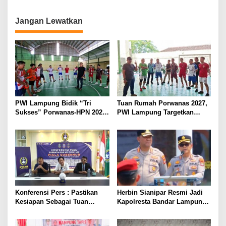
Menuju Porwanas 2026
Jangan Lewatkan
PWI Lampung Bidik “Tri
Tuan Rumah Porwanas 2027,
Sukses” Porwanas-HPN 2027:
PWI Lampung Targetkan
Emas, Ekonomi, dan
Futsal Kembali Berjaya
Pariwisata Menggeliat
Konferensi Pers : Pastikan
Herbin Sianipar Resmi Jadi
Kesiapan Sebagai Tuan
Kapolresta Bandar Lampung,
Rumah, Mesuji Tempatkan
Penindakan Korupsi Masuk
Tiga Venue Pelaksanaan
Prioritas