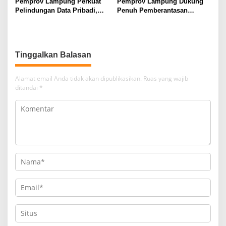
Pemprov Lampung Perkuat
Pemprov Lampung Dukung
Pelindungan Data Pribadi,
Penuh Pemberantasan
Tingkatkan Literasi
Narkotika, Perkuat Sinergi
Keamanan Siber Aparatur
Jaga Keamanan Lampung
Tinggalkan Balasan
Alamat email Anda tidak akan dipublikasikan.
Ruas yang wajib
ditandai
*