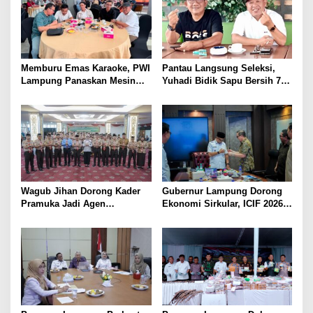
Memburu Emas Karaoke, PWI
Pantau Langsung Seleksi,
Lampung Panaskan Mesin
Yuhadi Bidik Sapu Bersih 7
Menuju Porwanas 2026
Emas Cabor Karoke di
Porwanas 2027
Wagub Jihan Dorong Kader
Gubernur Lampung Dorong
Pramuka Jadi Agen
Ekonomi Sirkular, ICIF 2026
Perubahan Melalui KPDK
Jadi Peluang Tarik Investasi
2026
Hijau ke Lampung