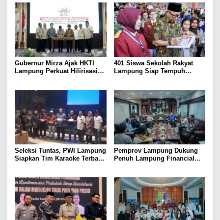
Gubernur Mirza Ajak HKTI
401 Siswa Sekolah Rakyat
Lampung Perkuat Hilirisasi
Lampung Siap Tempuh
Pertanian Untuk
Tahun Ajaran Baru, Gubernur
Kesejahteraan Petani
Dorong Lahirnya Generasi
Emas
Seleksi Tuntas, PWI Lampung
Pemprov Lampung Dukung
Siapkan Tim Karaoke Terbaik
Penuh Lampung Financial
untuk Porwanas 2027
Festival, Perkuat Literasi
Keuangan Generasi Muda