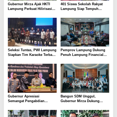
Gubernur Mirza Ajak HKTI
401 Siswa Sekolah Rakyat
Lampung Perkuat Hilirisasi
Lampung Siap Tempuh
Pertanian Untuk
Tahun Ajaran Baru, Gubernur
Kesejahteraan Petani
Dorong Lahirnya Generasi
Emas
Seleksi Tuntas, PWI Lampung
Pemprov Lampung Dukung
Siapkan Tim Karaoke Terbaik
Penuh Lampung Financial
untuk Porwanas 2027
Festival, Perkuat Literasi
Keuangan Generasi Muda
Gubernur Apresiasi
Bangun SDM Unggul,
Semangat Pengabdian
Gubernur Mirza Dukung
Purnawirawan Polri untuk
Pelatihan Bahasa Jerman
Menjaga Stabilitas Lampung
bagi Generasi Muda
Lampung