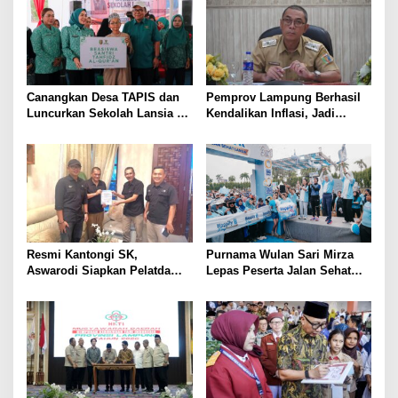
Soeratin Cup Piala Gubernur
Lampung
Canangkan Desa TAPIS dan
Pemprov Lampung Berhasil
Luncurkan Sekolah Lansia di
Kendalikan Inflasi, Jadi
Kampung Rukti Endah, Ketua
Provinsi dengan Inflasi
TP PKK Lampung Dorong
Terendah di Sumatera
Pembangunan SDM Dimulai
dari Desa
Resmi Kantongi SK,
Purnama Wulan Sari Mirza
Aswarodi Siapkan Pelatda
Lepas Peserta Jalan Sehat
Bulutangkis PWI Lampung
Lansia, Ajak Wujudkan
Menuju Porwanas 2027
Lansia Sehat dan Bahagia