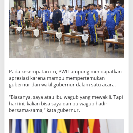
I
k
e
M
a
l
a
n
g
Pada kesempatan itu, PWI Lampung mendapatkan
apresiasi karena mampu mempertemukan
gubernur dan wakil gubernur dalam satu acara.
“Biasanya, saya atau ibu wagub yang mewakili. Tapi
hari ini, kalian bisa saya dan bu wagub hadir
bersama-sama,” kata gubernur.