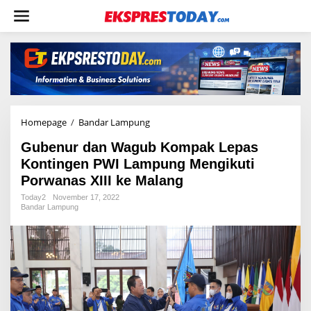
L
e
w
a
t
i
k
e
k
o
Homepage
/
Bandar Lampung
G
n
u
t
Gubenur dan Wagub Kompak Lepas
b
e
e
Kontingen PWI Lampung Mengikuti
n
n
Porwanas XIII ke Malang
u
r
Today2
November 17, 2022
Bandar Lampung
d
a
n
W
a
g
u
b
K