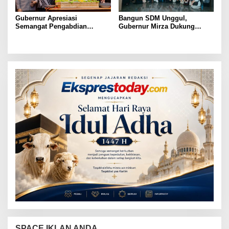
Gubernur Apresiasi
Bangun SDM Unggul,
Semangat Pengabdian
Gubernur Mirza Dukung
Purnawirawan Polri untuk
Pelatihan Bahasa Jerman
Menjaga Stabilitas Lampung
bagi Generasi Muda
Lampung
SPACE IKLAN ANDA