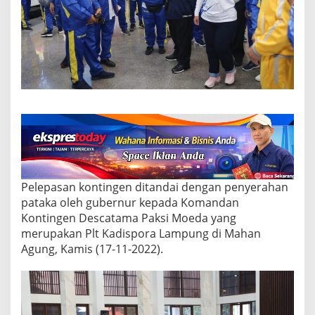
m
p
u
n
g
M
e
n
g
i
k
u
t
i
P
Pelepasan kontingen ditandai dengan penyerahan
o
pataka oleh gubernur kepada Komandan
r
w
Kontingen Descatama Paksi Moeda yang
a
merupakan Plt Kadispora Lampung di Mahan
n
Agung, Kamis (17-11-2022).
a
s
X
I
I