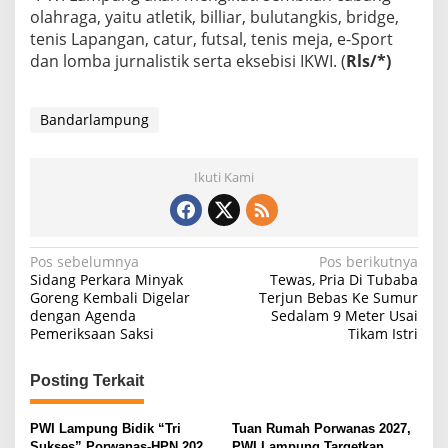
olahraga, yaitu atletik, billiar, bulutangkis, bridge,
tenis Lapangan, catur, futsal, tenis meja, e-Sport
dan lomba jurnalistik serta eksebisi IKWI. (
Rls/*)
Bandarlampung
Ikuti Kami
N
Pos sebelumnya
Pos berikutnya
Sidang Perkara Minyak
Tewas, Pria Di Tubaba
a
Goreng Kembali Digelar
Terjun Bebas Ke Sumur
dengan Agenda
Sedalam 9 Meter Usai
v
Pemeriksaan Saksi
Tikam Istri
i
g
Posting Terkait
a
s
PWI Lampung Bidik “Tri
Tuan Rumah Porwanas 2027,
Sukses” Porwanas-HPN 2027:
PWI Lampung Targetkan