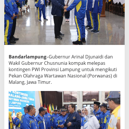
o
m
p
a
k
L
e
p
a
s
Bandarlampung
–Gubernur Arinal Djunaidi dan
K
o
Wakil Gubernur Chusnunia kompak melepas
n
kontingen PWI Provinsi Lampung untuk mengikuti
t
Pekan Olahraga Wartawan Nasional (Porwanas) di
i
Malang, Jawa Timur.
n
g
e
n
P
W
I
L
a