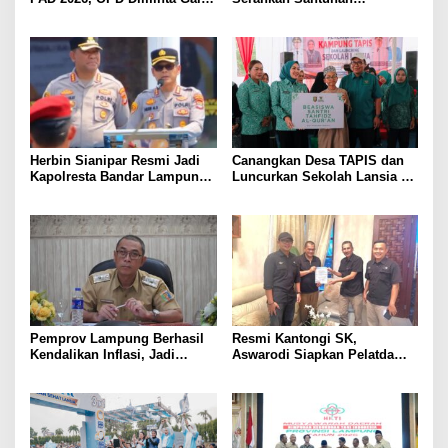
Sumber Pendapatan Baru
Kemensos kepada Keluarga
hingga Optimalkan PBB-P2
Korban Kebakaran
Herbin Sianipar Resmi Jadi
Canangkan Desa TAPIS dan
Kapolresta Bandar Lampung,
Luncurkan Sekolah Lansia di
Penindakan Korupsi Masuk
Kampung Rukti Endah, Ketua
Prioritas
TP PKK Lampung Dorong
Pembangunan SDM Dimulai
dari Desa
Pemprov Lampung Berhasil
Resmi Kantongi SK,
Kendalikan Inflasi, Jadi
Aswarodi Siapkan Pelatda
Provinsi dengan Inflasi
Bulutangkis PWI Lampung
Terendah di Sumatera
Menuju Porwanas 2027