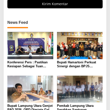
News Feed
Konferensi Pers : Pastikan
Bupati Hamartoni Perkuat
Kesiapan Sebagai Tuan
Sinergi dengan BPJS
Rumah, Mesuji Tempatkan
Kesehatan, Dorong Layanan
Tiga Venue Pelaksanaan
Kesehatan Makin Cepat dan
Soeratin Cup Piala Gubernur
Mudah
Lampung
Bupati Lampung Utara Genjot
Pemkab Lampung Utara
PAD 2026, OPD Diminta Gali
Serahkan Santunan