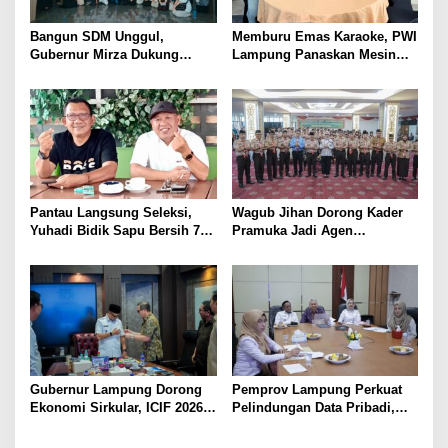
Bangun SDM Unggul,
Memburu Emas Karaoke, PWI
Gubernur Mirza Dukung
Lampung Panaskan Mesin
Pelatihan Bahasa Jerman
Menuju Porwanas 2026
bagi Generasi Muda
Lampung
Pantau Langsung Seleksi,
Wagub Jihan Dorong Kader
Yuhadi Bidik Sapu Bersih 7
Pramuka Jadi Agen
Emas Cabor Karoke di
Perubahan Melalui KPDK
Porwanas 2027
2026
Gubernur Lampung Dorong
Pemprov Lampung Perkuat
Ekonomi Sirkular, ICIF 2026
Pelindungan Data Pribadi,
Jadi Peluang Tarik Investasi
Tingkatkan Literasi
Hijau ke Lampung
Keamanan Siber Aparatur