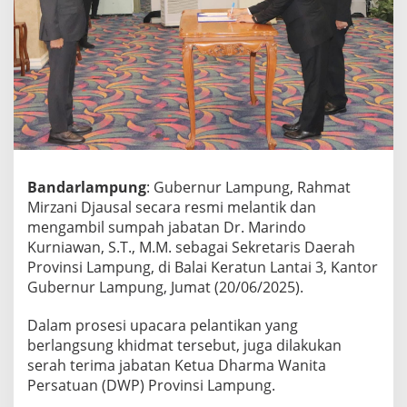
r
z
a
n
i
D
j
a
u
s
a
Bandarlampung
: Gubernur Lampung, Rahmat
l
Mirzani Djausal secara resmi melantik dan
L
mengambil sumpah jabatan Dr. Marindo
a
n
Kurniawan, S.T., M.M. sebagai Sekretaris Daerah
t
Provinsi Lampung, di Balai Keratun Lantai 3, Kantor
i
Gubernur Lampung, Jumat (20/06/2025).
k
M
Dalam prosesi upacara pelantikan yang
a
r
berlangsung khidmat tersebut, juga dilakukan
i
serah terima jabatan Ketua Dharma Wanita
n
Persatuan (DWP) Provinsi Lampung.
d