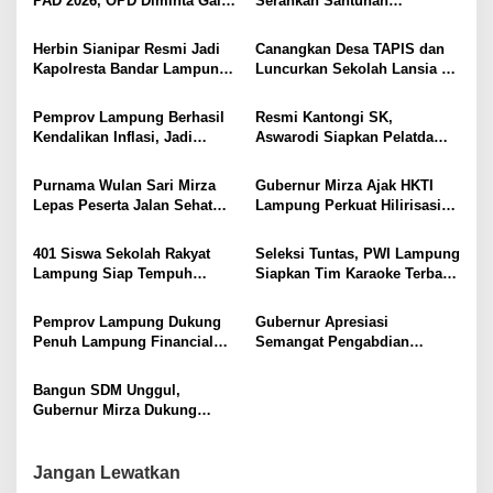
PAD 2026, OPD Diminta Gali
Serahkan Santunan
o
Lampung
Sumber Pendapatan Baru
Kemensos kepada Keluarga
s
hingga Optimalkan PBB-P2
Korban Kebakaran
Herbin Sianipar Resmi Jadi
Canangkan Desa TAPIS dan
Kapolresta Bandar Lampung,
Luncurkan Sekolah Lansia di
Penindakan Korupsi Masuk
Kampung Rukti Endah, Ketua
Prioritas
TP PKK Lampung Dorong
Pemprov Lampung Berhasil
Resmi Kantongi SK,
Pembangunan SDM Dimulai
Kendalikan Inflasi, Jadi
Aswarodi Siapkan Pelatda
dari Desa
Provinsi dengan Inflasi
Bulutangkis PWI Lampung
Terendah di Sumatera
Menuju Porwanas 2027
Purnama Wulan Sari Mirza
Gubernur Mirza Ajak HKTI
Lepas Peserta Jalan Sehat
Lampung Perkuat Hilirisasi
Lansia, Ajak Wujudkan
Pertanian Untuk
Lansia Sehat dan Bahagia
Kesejahteraan Petani
401 Siswa Sekolah Rakyat
Seleksi Tuntas, PWI Lampung
Lampung Siap Tempuh
Siapkan Tim Karaoke Terbaik
Tahun Ajaran Baru, Gubernur
untuk Porwanas 2027
Dorong Lahirnya Generasi
Pemprov Lampung Dukung
Gubernur Apresiasi
Emas
Penuh Lampung Financial
Semangat Pengabdian
Festival, Perkuat Literasi
Purnawirawan Polri untuk
Keuangan Generasi Muda
Menjaga Stabilitas Lampung
Bangun SDM Unggul,
Gubernur Mirza Dukung
Pelatihan Bahasa Jerman
bagi Generasi Muda
Lampung
Jangan Lewatkan