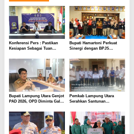
Konferensi Pers : Pastikan
Bupati Hamartoni Perkuat
Kesiapan Sebagai Tuan
Sinergi dengan BPJS
Rumah, Mesuji Tempatkan
Kesehatan, Dorong Layanan
Tiga Venue Pelaksanaan
Kesehatan Makin Cepat dan
Soeratin Cup Piala Gubernur
Mudah
Lampung
Bupati Lampung Utara Genjot
Pemkab Lampung Utara
PAD 2026, OPD Diminta Gali
Serahkan Santunan
Sumber Pendapatan Baru
Kemensos kepada Keluarga
hingga Optimalkan PBB-P2
Korban Kebakaran