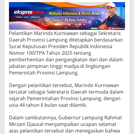
o
K
u
r
n
i
a
Pelantikan Marindo Kurniawan sebagai Sekretaris
w
Daerah Provinsi Lampung ditetapkan berdasarkan
a
Surat Keputusan Presiden Republik Indonesia
n
Nomor 100/TPA Tahun 2025 tentang
S
pemberhentian dan pengangkatan dari dan dalam
e
b
jabatan pimpinan tinggi madya di lingkungan
a
Pemerintah Provinsi Lampung.
g
a
Dengan pelantikan tersebut, Marindo Kurniawan
i
tercatat sebagai Sekretaris Daerah termuda dalam
S
e
sejarah Pemerintahan Provinsi Lampung, dengan
k
usia 44 tahun 6 bulan saat dilantik.
d
a
Dalam sambutannya, Gubernur Lampung Rahmat
P
Mirzani Djausal menyampaikan ucapan selamat
r
o
atas pelantikan tersebut dan menegaskan bahwa