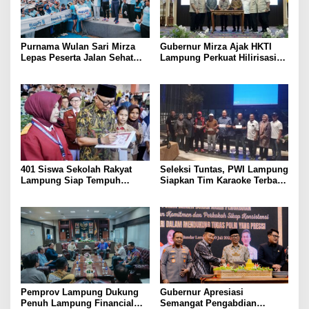
Purnama Wulan Sari Mirza
Gubernur Mirza Ajak HKTI
Lepas Peserta Jalan Sehat
Lampung Perkuat Hilirisasi
Lansia, Ajak Wujudkan
Pertanian Untuk
Lansia Sehat dan Bahagia
Kesejahteraan Petani
401 Siswa Sekolah Rakyat
Seleksi Tuntas, PWI Lampung
Lampung Siap Tempuh
Siapkan Tim Karaoke Terbaik
Tahun Ajaran Baru, Gubernur
untuk Porwanas 2027
Dorong Lahirnya Generasi
Emas
Pemprov Lampung Dukung
Gubernur Apresiasi
Penuh Lampung Financial
Semangat Pengabdian