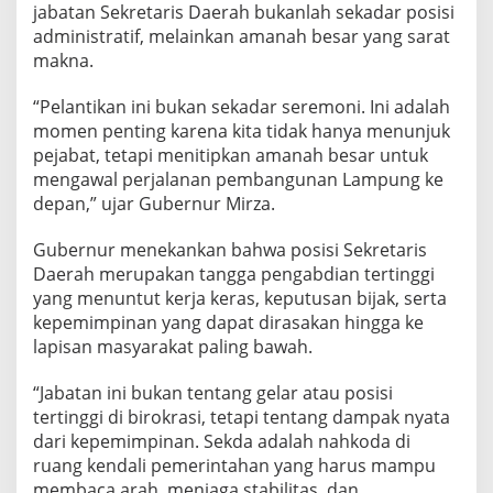
v
jabatan Sekretaris Daerah bukanlah sekadar posisi
i
administratif, melainkan amanah besar yang sarat
n
makna.
s
i
L
“Pelantikan ini bukan sekadar seremoni. Ini adalah
a
momen penting karena kita tidak hanya menunjuk
m
pejabat, tetapi menitipkan amanah besar untuk
p
mengawal perjalanan pembangunan Lampung ke
u
n
depan,” ujar Gubernur Mirza.
g
Gubernur menekankan bahwa posisi Sekretaris
Daerah merupakan tangga pengabdian tertinggi
yang menuntut kerja keras, keputusan bijak, serta
kepemimpinan yang dapat dirasakan hingga ke
lapisan masyarakat paling bawah.
“Jabatan ini bukan tentang gelar atau posisi
tertinggi di birokrasi, tetapi tentang dampak nyata
dari kepemimpinan. Sekda adalah nahkoda di
ruang kendali pemerintahan yang harus mampu
membaca arah, menjaga stabilitas, dan