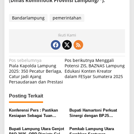
(
Dinas Kominfotik Provinsi Lampung/*).
Bandarlampung
pemerintahan
Ikuti Kami
N
Pos sebelumnya
Pos berikutnya
Menggali
Piala Kapolda Lampung
Potensi ZIS, BAZNAS Lampung
a
2025: 350 Pecatur Berlaga,
Edukasi Konten Kreator
Catur Jadi Ajang
dalam FESyar Sumatera 2025
v
Persaudaraan dan Prestasi
i
g
Posting Terkait
a
s
Konferensi Pers : Pastikan
Bupati Hamartoni Perkuat
Kesiapan Sebagai Tuan
Sinergi dengan BPJS
i
Rumah, Mesuji Tempatkan
Kesehatan, Dorong Layanan
Tiga Venue Pelaksanaan
Kesehatan Makin Cepat dan
p
Bupati Lampung Utara Genjot
Pemkab Lampung Utara
Soeratin Cup Piala Gubernur
Mudah