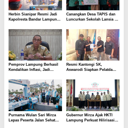
Herbin Sianipar Resmi Jadi
Canangkan Desa TAPIS dan
Kapolresta Bandar Lampung,
Luncurkan Sekolah Lansia di
Penindakan Korupsi Masuk
Kampung Rukti Endah, Ketua
Prioritas
TP PKK Lampung Dorong
Pembangunan SDM Dimulai
dari Desa
Pemprov Lampung Berhasil
Resmi Kantongi SK,
Kendalikan Inflasi, Jadi
Aswarodi Siapkan Pelatda
Provinsi dengan Inflasi
Bulutangkis PWI Lampung
Terendah di Sumatera
Menuju Porwanas 2027
Purnama Wulan Sari Mirza
Gubernur Mirza Ajak HKTI
Lepas Peserta Jalan Sehat
Lampung Perkuat Hilirisasi
Lansia, Ajak Wujudkan
Pertanian Untuk