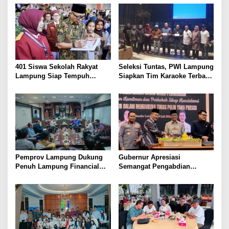
Lansia Sehat dan Bahagia
Kesejahteraan Petani
401 Siswa Sekolah Rakyat
Seleksi Tuntas, PWI Lampung
Lampung Siap Tempuh
Siapkan Tim Karaoke Terbaik
Tahun Ajaran Baru, Gubernur
untuk Porwanas 2027
Dorong Lahirnya Generasi
Emas
Pemprov Lampung Dukung
Gubernur Apresiasi
Penuh Lampung Financial
Semangat Pengabdian
Festival, Perkuat Literasi
Purnawirawan Polri untuk
Keuangan Generasi Muda
Menjaga Stabilitas Lampung