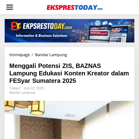
L
e
w
a
t
i
k
e
k
o
Homepage
/
Bandar Lampung
M
n
e
t
Menggali Potensi ZIS, BAZNAS
n
e
g
Lampung Edukasi Konten Kreator dalam
n
g
FESyar Sumatera 2025
a
l
Today2
Juni 22, 2025
Bandar Lampung
i
P
o
t
e
n
s
i
Z