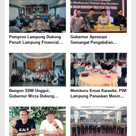
Emas
Pemprov Lampung Dukung
Gubernur Apresiasi
Penuh Lampung Financial
Semangat Pengabdian
Festival, Perkuat Literasi
Purnawirawan Polri untuk
Keuangan Generasi Muda
Menjaga Stabilitas Lampung
Bangun SDM Unggul,
Memburu Emas Karaoke, PWI
Gubernur Mirza Dukung
Lampung Panaskan Mesin
Pelatihan Bahasa Jerman
Menuju Porwanas 2026
bagi Generasi Muda
Lampung