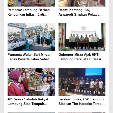
Pemprov Lampung Berhasil
Resmi Kantongi SK,
Kendalikan Inflasi, Jadi
Aswarodi Siapkan Pelatda
Provinsi dengan Inflasi
Bulutangkis PWI Lampung
Terendah di Sumatera
Menuju Porwanas 2027
Purnama Wulan Sari Mirza
Gubernur Mirza Ajak HKTI
Lepas Peserta Jalan Sehat
Lampung Perkuat Hilirisasi
Lansia, Ajak Wujudkan
Pertanian Untuk
Lansia Sehat dan Bahagia
Kesejahteraan Petani
401 Siswa Sekolah Rakyat
Seleksi Tuntas, PWI Lampung
Lampung Siap Tempuh
Siapkan Tim Karaoke Terbaik
Tahun Ajaran Baru, Gubernur
untuk Porwanas 2027
Dorong Lahirnya Generasi