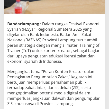
o
n
t
e
n
K
Bandarlampung
: Dalam rangka Festival Ekonomi
r
Syariah (FESyar) Regional Sumatera 2025 yang
e
digelar oleh Bank Indonesia, Badan Amil Zakat
a
Nasional (BAZNAS) Provinsi Lampung turut ambil
t
o
peran strategis dengan mengisi materi Training of
r
Trainer (ToT) untuk konten kreator, sebagai bagian
d
dari upaya penguatan edukasi literasi zakat dan
a
ekonomi syariah di Indonesia.
l
a
m
Mengangkat tema “Peran Konten Kreator dalam
F
Peningkatan Pengumpulan Zakat,” kegiatan ini
E
bertujuan memperluas pemahaman publik
S
terhadap zakat, infak, dan sedekah (ZIS), serta
y
a
mengoptimalkan potensi media digital dalam
r
memperluas jangkauan dakwah dan pengumpulan
S
ZIS, khususnya di Provinsi Lampung.
u