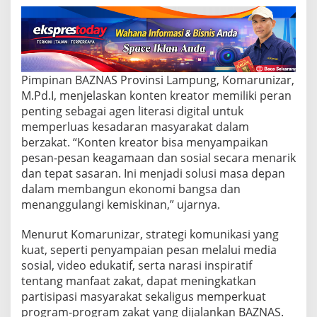
m
a
t
e
r
a
2
Pimpinan BAZNAS Provinsi Lampung, Komarunizar,
0
M.Pd.I, menjelaskan konten kreator memiliki peran
2
penting sebagai agen literasi digital untuk
5
memperluas kesadaran masyarakat dalam
berzakat. “Konten kreator bisa menyampaikan
pesan-pesan keagamaan dan sosial secara menarik
dan tepat sasaran. Ini menjadi solusi masa depan
dalam membangun ekonomi bangsa dan
menanggulangi kemiskinan,” ujarnya.
Menurut Komarunizar, strategi komunikasi yang
kuat, seperti penyampaian pesan melalui media
sosial, video edukatif, serta narasi inspiratif
tentang manfaat zakat, dapat meningkatkan
partisipasi masyarakat sekaligus memperkuat
program-program zakat yang dijalankan BAZNAS.