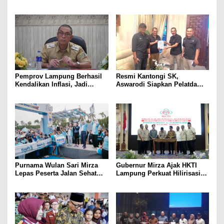
Penindakan Korupsi Masuk
Kampung Rukti Endah, Ketua
Prioritas
TP PKK Lampung Dorong
Pembangunan SDM Dimulai
dari Desa
Pemprov Lampung Berhasil
Resmi Kantongi SK,
Kendalikan Inflasi, Jadi
Aswarodi Siapkan Pelatda
Provinsi dengan Inflasi
Bulutangkis PWI Lampung
Terendah di Sumatera
Menuju Porwanas 2027
Purnama Wulan Sari Mirza
Gubernur Mirza Ajak HKTI
Lepas Peserta Jalan Sehat
Lampung Perkuat Hilirisasi
Lansia, Ajak Wujudkan
Pertanian Untuk
Lansia Sehat dan Bahagia
Kesejahteraan Petani