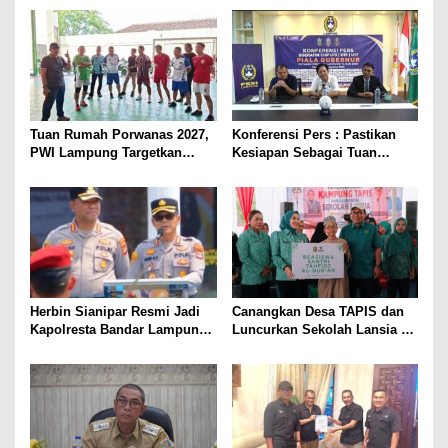
Pengemudinya Prajurit TNI
Pariwisata Menggeliat
AL
Tuan Rumah Porwanas 2027,
Konferensi Pers : Pastikan
PWI Lampung Targetkan
Kesiapan Sebagai Tuan
Futsal Kembali Berjaya
Rumah, Mesuji Tempatkan
Tiga Venue Pelaksanaan
Soeratin Cup Piala Gubernur
Lampung
Herbin Sianipar Resmi Jadi
Canangkan Desa TAPIS dan
Kapolresta Bandar Lampung,
Luncurkan Sekolah Lansia di
Penindakan Korupsi Masuk
Kampung Rukti Endah, Ketua
Prioritas
TP PKK Lampung Dorong
Pembangunan SDM Dimulai
dari Desa