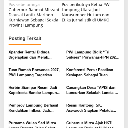
N
Pos sebelumnya
Pos berikutnya
Ketua PWI
Gubernur Rahmat Mirzani
Lampung Utara Jadi
a
Djausal Lantik Marindo
Narasumber Hukum dan
Kurniawan Sebagai Sekda
Etika Jurnalistik di UMKO
v
Provinsi Lampung
i
g
Posting Terkait
a
s
Xpander Rental Diduga
PWI Lampung Bidik “Tri
Digelapkan dari Merak
Sukses” Porwanas-HPN 2027:
i
Diamankan di Bakauheni,
Emas, Ekonomi, dan
Pengemudinya Prajurit TNI
Pariwisata Menggeliat
p
Tuan Rumah Porwanas 2027,
Konferensi Pers : Pastikan
AL
PWI Lampung Targetkan
Kesiapan Sebagai Tuan
o
Futsal Kembali Berjaya
Rumah, Mesuji Tempatkan
s
Tiga Venue Pelaksanaan
Herbin Sianipar Resmi Jadi
Canangkan Desa TAPIS dan
Soeratin Cup Piala Gubernur
Kapolresta Bandar Lampung,
Luncurkan Sekolah Lansia di
Lampung
Penindakan Korupsi Masuk
Kampung Rukti Endah, Ketua
Prioritas
TP PKK Lampung Dorong
Pemprov Lampung Berhasil
Resmi Kantongi SK,
Pembangunan SDM Dimulai
Kendalikan Inflasi, Jadi
Aswarodi Siapkan Pelatda
dari Desa
Provinsi dengan Inflasi
Bulutangkis PWI Lampung
Terendah di Sumatera
Menuju Porwanas 2027
Purnama Wulan Sari Mirza
Gubernur Mirza Ajak HKTI