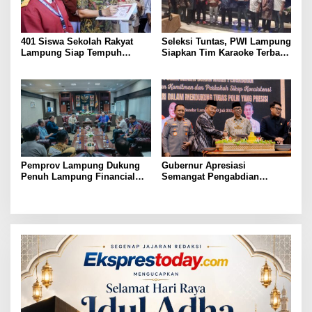
401 Siswa Sekolah Rakyat
Seleksi Tuntas, PWI Lampung
Lampung Siap Tempuh
Siapkan Tim Karaoke Terbaik
Tahun Ajaran Baru, Gubernur
untuk Porwanas 2027
Dorong Lahirnya Generasi
Emas
Pemprov Lampung Dukung
Gubernur Apresiasi
Penuh Lampung Financial
Semangat Pengabdian
Festival, Perkuat Literasi
Purnawirawan Polri untuk
Keuangan Generasi Muda
Menjaga Stabilitas Lampung