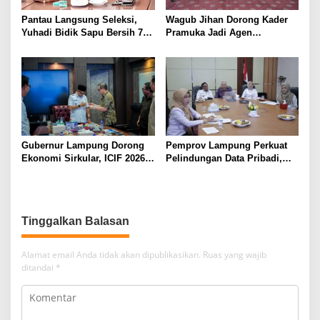
Pantau Langsung Seleksi,
Wagub Jihan Dorong Kader
Yuhadi Bidik Sapu Bersih 7
Pramuka Jadi Agen
Emas Cabor Karoke di
Perubahan Melalui KPDK
Porwanas 2027
2026
Gubernur Lampung Dorong
Pemprov Lampung Perkuat
Ekonomi Sirkular, ICIF 2026
Pelindungan Data Pribadi,
Jadi Peluang Tarik Investasi
Tingkatkan Literasi
Hijau ke Lampung
Keamanan Siber Aparatur
Tinggalkan Balasan
Alamat email Anda tidak akan dipublikasikan.
Ruas yang wajib
ditandai
*