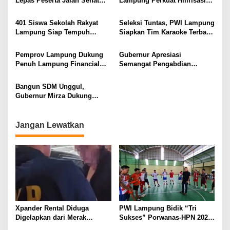
Lepas Peserta Jalan Sehat
Lampung Perkuat Hilirisasi
Lansia, Ajak Wujudkan
Pertanian Untuk
Lansia Sehat dan Bahagia
Kesejahteraan Petani
401 Siswa Sekolah Rakyat
Seleksi Tuntas, PWI Lampung
Lampung Siap Tempuh
Siapkan Tim Karaoke Terbaik
Tahun Ajaran Baru, Gubernur
untuk Porwanas 2027
Dorong Lahirnya Generasi
Pemprov Lampung Dukung
Gubernur Apresiasi
Emas
Penuh Lampung Financial
Semangat Pengabdian
Festival, Perkuat Literasi
Purnawirawan Polri untuk
Keuangan Generasi Muda
Menjaga Stabilitas Lampung
Bangun SDM Unggul,
Gubernur Mirza Dukung
Pelatihan Bahasa Jerman
bagi Generasi Muda
Lampung
Jangan Lewatkan
Xpander Rental Diduga
PWI Lampung Bidik “Tri
Digelapkan dari Merak
Sukses” Porwanas-HPN 2027:
Diamankan di Bakauheni,
Emas, Ekonomi, dan