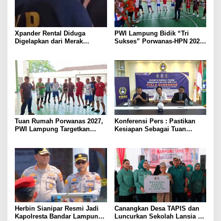
Xpander Rental Diduga
PWI Lampung Bidik “Tri
Digelapkan dari Merak
Sukses” Porwanas-HPN 2027:
Diamankan di Bakauheni,
Emas, Ekonomi, dan
Pengemudinya Prajurit TNI
Pariwisata Menggeliat
AL
Tuan Rumah Porwanas 2027,
Konferensi Pers : Pastikan
PWI Lampung Targetkan
Kesiapan Sebagai Tuan
Futsal Kembali Berjaya
Rumah, Mesuji Tempatkan
Tiga Venue Pelaksanaan
Soeratin Cup Piala Gubernur
Lampung
Herbin Sianipar Resmi Jadi
Canangkan Desa TAPIS dan
Kapolresta Bandar Lampung,
Luncurkan Sekolah Lansia di