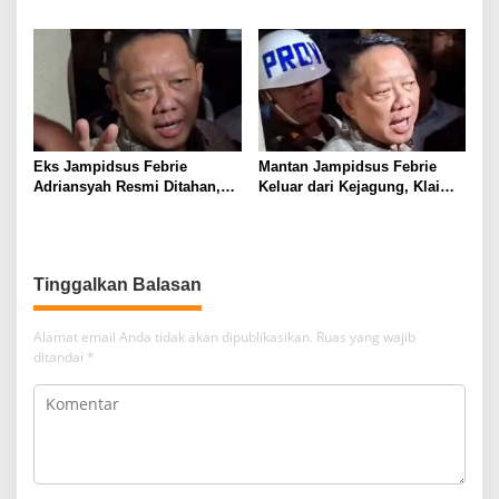
SMI untuk Perbaikan 17 Ruas
Tim 905 Krisna Lamut
Jalan
Bersama Reskrim Polsek
Kotabumi Kota Bekuk
Komplotan Curat
Eks Jampidsus Febrie
Mantan Jampidsus Febrie
Adriansyah Resmi Ditahan,
Keluar dari Kejagung, Klaim
Digiring ke Mobil Tahanan
Jadi Korban Kriminalisasi
Usai Diperiksa Berjam-jam
Tinggalkan Balasan
Alamat email Anda tidak akan dipublikasikan.
Ruas yang wajib
ditandai
*