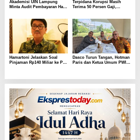
Akademisi UIN Lampung
Terpidana Korupsi Masih
Minta Audit Pembayaran Hak
Terima 50 Persen Gaji,
ASN Terpidana Korupsi:
BKSDM Lampung Utara;
Kepastian Hukum Tak Boleh
Tunggu Keputusan BKN
Berlarut
Hamartoni Jelaskan Soal
Dasco Turun Tangan, Hotman
Pinjaman Rp140 Miliar ke PT
Paris dan Ketua Umum PWI
SMI: Tanpa Terobosan,
Duduk Semeja, Isyarat Damai
Perbaikan Jalan Butuh Waktu
Polemik Wartawan?
Bertahun-tahun