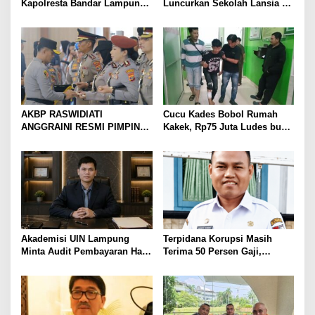
Kapolresta Bandar Lampung,
Luncurkan Sekolah Lansia di
Penindakan Korupsi Masuk
Kampung Rukti Endah, Ketua
Prioritas
TP PKK Lampung Dorong
Pembangunan SDM Dimulai
dari Desa
AKBP RASWIDIATI
Cucu Kades Bobol Rumah
ANGGRAINI RESMI PIMPIN
Kakek, Rp75 Juta Ludes buat
POLRES LAMPUNG UTARA,
Judol, Diringkus dan
BAWA KOMITMEN PERKUAT
Ditembak Polisi
KAMTIBMAS DAN
PELAYANAN PRESISI
Akademisi UIN Lampung
Terpidana Korupsi Masih
Minta Audit Pembayaran Hak
Terima 50 Persen Gaji,
ASN Terpidana Korupsi:
BKSDM Lampung Utara;
Kepastian Hukum Tak Boleh
Tunggu Keputusan BKN
Berlarut