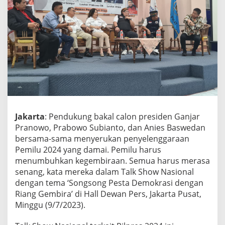
e
r
s
a
m
a
V
o
x
P
o
i
Jakarta
: Pendukung bakal calon presiden Ganjar
n
t
Pranowo, Prabowo Subianto, dan Anies Baswedan
I
bersama-sama menyerukan penyelenggaraan
n
Pemilu 2024 yang damai. Pemilu harus
d
menumbuhkan kegembiraan. Semua harus merasa
o
senang, kata mereka dalam Talk Show Nasional
n
e
dengan tema ‘Songsong Pesta Demokrasi dengan
s
Riang Gembira’ di Hall Dewan Pers, Jakarta Pusat,
i
Minggu (9/7/2023).
a
G