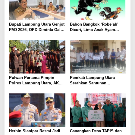
Bupati Lampung Utara Genjot
Babon Bangkok ‘Robe’ah’
PAD 2026, OPD Diminta Gali
Dicuri, Lima Anak Ayam
Sumber Pendapatan Baru
Menangis Piyik-Piyik, Warga
hingga Optimalkan PBB-P2
Gang Jalaba Kotabumi Heboh
Polwan Pertama Pimpin
Pemkab Lampung Utara
Polres Lampung Utara, AKBP
Serahkan Santunan
Raswidiati Disambut Tradisi
Kemensos kepada Keluarga
Pedang Pora
Korban Kebakaran
Herbin Sianipar Resmi Jadi
Canangkan Desa TAPIS dan