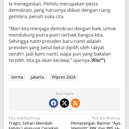
Ia menegaskan, Pemilu merupakan pesta
demokrasi, yang harusnya diikuti dengan riang
gembira, penuh suka cita.
“Mari kita menjaga demokrasi dengan baik, untuk
mendukung putra-putri terbaik bangsa kita.
Sehingga nanti presiden baru nanti adalah
presiden yang betul-betul dipilih oleh rakyat
sendiri. Jadi kami nanti, siapa pun yang bakalan
terpilih, kita ga akan kecewa,” ujarnya.(
Rls/*)
berita
Jakarta
Pilpres 2024
Ikuti Kami
N
Pos sebelumnya
Pos berikutnya
Tragis, Sehari Menikah
Pemasangan Banner “Ayo
a
Fahmi Langsung Ceraikan
Memilih” PPK dan PPS se-