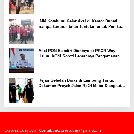
Tertembak
IMM Kotabumi Gelar Aksi di Kantor Bupati,
Sampaikan Sembilan Tuntutan untuk Pemkab
Lampung Utara
Atlet PON Beladiri Dianiaya di PKOR Way
Halim, KONI Soroti Lemahnya Pengamanan
Kawasan
Kejari Geledah Dinas di Lampung Timur,
Dokumen Proyek Jalan Rp24 Miliar Diangkut
Penyidik
Eksprestoday.com: Contak : eksprestoday@gmail.com