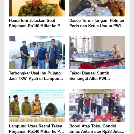
Hamartoni Jelaskan Soal
Dasco Turun Tangan, Hotman
Pinjaman Rp140 Miliar ke PT
Paris dan Ketua Umum PWI
SMI: Tanpa Terobosan,
Duduk Semeja, Isyarat Damai
Perbaikan Jalan Butuh Waktu
Polemik Wartawan?
Bertahun-tahun
Terbongkar Usai Ibu Pulang
Faisol Djausal Suntik
Jadi TKW, Ayah di Lampung
Semangat Atlet PWI
Utara Diduga Cabuli Anak
Lampung, Optimistis Tenis
Kandung Selama Empat
Meja Porwanas Bidik Prestasi
Tahun, Nyaris Diamuk Massa
Nasional
Lampung Utara Resmi Teken
Bobol Atap Toko, Gondol
Pinjaman Rp140 Miliar ke PT
Emas Antam dan Rp28 Juta!