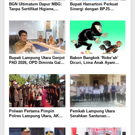
BGN Ultimatum Dapur MBG:
Bupati Hamartoni Perkuat
Tanpa Sertifikat Higiene,
Sinergi dengan BPJS
Tutup Permanen
Kesehatan, Dorong Layanan
Kesehatan Makin Cepat dan
Mudah
Bupati Lampung Utara Genjot
Babon Bangkok ‘Robe’ah’
PAD 2026, OPD Diminta Gali
Dicuri, Lima Anak Ayam
Sumber Pendapatan Baru
Menangis Piyik-Piyik, Warga
hingga Optimalkan PBB-P2
Gang Jalaba Kotabumi Heboh
Polwan Pertama Pimpin
Pemkab Lampung Utara
Polres Lampung Utara, AKBP
Serahkan Santunan
Raswidiati Disambut Tradisi
Kemensos kepada Keluarga
Pedang Pora
Korban Kebakaran