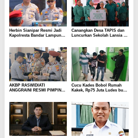
Herbin Sianipar Resmi Jadi
Canangkan Desa TAPIS dan
Kapolresta Bandar Lampung,
Luncurkan Sekolah Lansia di
Penindakan Korupsi Masuk
Kampung Rukti Endah, Ketua
Prioritas
TP PKK Lampung Dorong
Pembangunan SDM Dimulai
dari Desa
AKBP RASWIDIATI
Cucu Kades Bobol Rumah
ANGGRAINI RESMI PIMPIN
Kakek, Rp75 Juta Ludes buat
POLRES LAMPUNG UTARA,
Judol, Diringkus dan
BAWA KOMITMEN PERKUAT
Ditembak Polisi
KAMTIBMAS DAN
PELAYANAN PRESISI