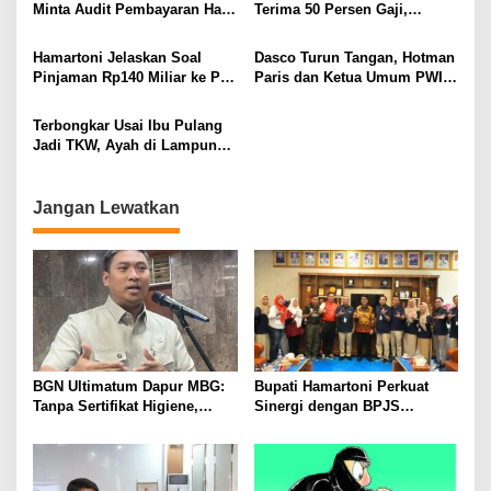
KAMTIBMAS DAN
Minta Audit Pembayaran Hak
Terima 50 Persen Gaji,
PELAYANAN PRESISI
ASN Terpidana Korupsi:
BKSDM Lampung Utara;
Kepastian Hukum Tak Boleh
Tunggu Keputusan BKN
Hamartoni Jelaskan Soal
Dasco Turun Tangan, Hotman
Berlarut
Pinjaman Rp140 Miliar ke PT
Paris dan Ketua Umum PWI
SMI: Tanpa Terobosan,
Duduk Semeja, Isyarat Damai
Perbaikan Jalan Butuh Waktu
Polemik Wartawan?
Terbongkar Usai Ibu Pulang
Bertahun-tahun
Jadi TKW, Ayah di Lampung
Utara Diduga Cabuli Anak
Kandung Selama Empat
Tahun, Nyaris Diamuk Massa
Jangan Lewatkan
BGN Ultimatum Dapur MBG:
Bupati Hamartoni Perkuat
Tanpa Sertifikat Higiene,
Sinergi dengan BPJS
Tutup Permanen
Kesehatan, Dorong Layanan
Kesehatan Makin Cepat dan
Mudah