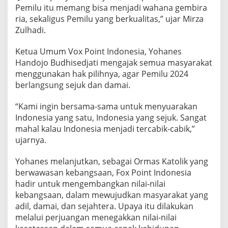
r
Pemilu itu memang bisa menjadi wahana gembira
e
ria, sekaligus Pemilu yang berkualitas,” ujar Mirza
s
2
Zulhadi.
0
2
Ketua Umum Vox Point Indonesia, Yohanes
4
Handojo Budhisedjati mengajak semua masyarakat
menggunakan hak pilihnya, agar Pemilu 2024
berlangsung sejuk dan damai.
“Kami ingin bersama-sama untuk menyuarakan
Indonesia yang satu, Indonesia yang sejuk. Sangat
mahal kalau Indonesia menjadi tercabik-cabik,”
ujarnya.
Yohanes melanjutkan, sebagai Ormas Katolik yang
berwawasan kebangsaan, Fox Point Indonesia
hadir untuk mengembangkan nilai-nilai
kebangsaan, dalam mewujudkan masyarakat yang
adil, damai, dan sejahtera. Upaya itu dilakukan
melalui perjuangan menegakkan nilai-nilai