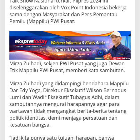
Talk Show Nasional terkait Pilpres 2024 ini
e
l
diselenggarakan oleh Vox Point Indonesia bekerja
a
sama dengan Masyarakat dan Pers Pemantau
r
Pemilu (Mappilu) PWI Pusat.
T
a
l
k
S
h
o
w
Mirza Zulhadi, sekjen PWI Pusat yang juga Dewan
N
Etik Mappilu PWI Pusat, memberi kata sambutan.
a
s
Mirza Zulhadi yang didampingi bendahara Mappilu
i
Dar Edy Yoga, Direktur Eksekutif Wilson Bernadus
o
n
Lumi dan Wadir Eksekutif Tubagus Adhi, dalam
a
sambutannya mengurai harapannya agar para
l
wartawan tidak mengangkat berita-berita tentang
politik identitas, demi menjaga persatuan dan
P
i
kesatuan bangsa.
l
p
“Jadi kita punya satu tujuan, harapan, bahwa