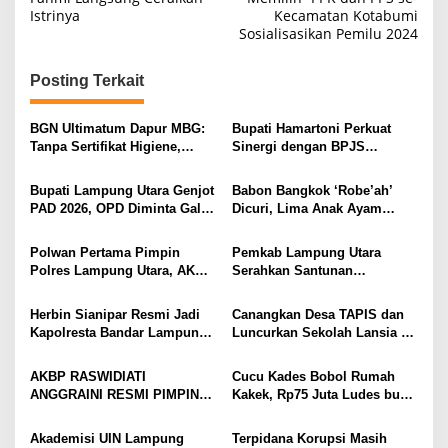
Istrinya
Kecamatan Kotabumi
v
Sosialisasikan Pemilu 2024
i
g
Posting Terkait
a
s
BGN Ultimatum Dapur MBG:
Bupati Hamartoni Perkuat
Tanpa Sertifikat Higiene,
Sinergi dengan BPJS
i
Tutup Permanen
Kesehatan, Dorong Layanan
Kesehatan Makin Cepat dan
p
Bupati Lampung Utara Genjot
Babon Bangkok ‘Robe’ah’
Mudah
PAD 2026, OPD Diminta Gali
Dicuri, Lima Anak Ayam
o
Sumber Pendapatan Baru
Menangis Piyik-Piyik, Warga
s
hingga Optimalkan PBB-P2
Gang Jalaba Kotabumi Heboh
Polwan Pertama Pimpin
Pemkab Lampung Utara
Polres Lampung Utara, AKBP
Serahkan Santunan
Raswidiati Disambut Tradisi
Kemensos kepada Keluarga
Pedang Pora
Korban Kebakaran
Herbin Sianipar Resmi Jadi
Canangkan Desa TAPIS dan
Kapolresta Bandar Lampung,
Luncurkan Sekolah Lansia di
Penindakan Korupsi Masuk
Kampung Rukti Endah, Ketua
Prioritas
TP PKK Lampung Dorong
AKBP RASWIDIATI
Cucu Kades Bobol Rumah
Pembangunan SDM Dimulai
ANGGRAINI RESMI PIMPIN
Kakek, Rp75 Juta Ludes buat
dari Desa
POLRES LAMPUNG UTARA,
Judol, Diringkus dan
BAWA KOMITMEN PERKUAT
Ditembak Polisi
Akademisi UIN Lampung
Terpidana Korupsi Masih