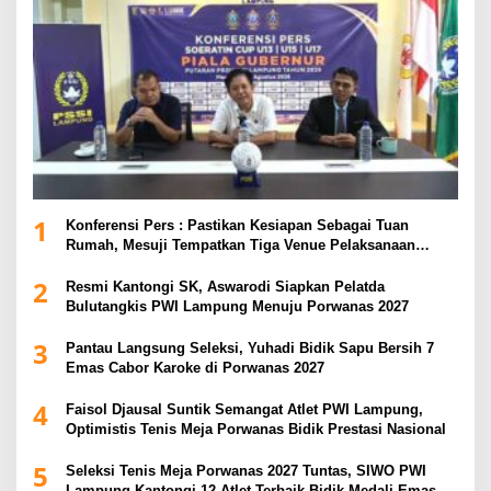
1
Konferensi Pers : Pastikan Kesiapan Sebagai Tuan
Rumah, Mesuji Tempatkan Tiga Venue Pelaksanaan
Soeratin Cup Piala Gubernur Lampung
2
Resmi Kantongi SK, Aswarodi Siapkan Pelatda
Bulutangkis PWI Lampung Menuju Porwanas 2027
3
Pantau Langsung Seleksi, Yuhadi Bidik Sapu Bersih 7
Emas Cabor Karoke di Porwanas 2027
4
Faisol Djausal Suntik Semangat Atlet PWI Lampung,
Optimistis Tenis Meja Porwanas Bidik Prestasi Nasional
5
Seleksi Tenis Meja Porwanas 2027 Tuntas, SIWO PWI
Lampung Kantongi 12 Atlet Terbaik Bidik Medali Emas